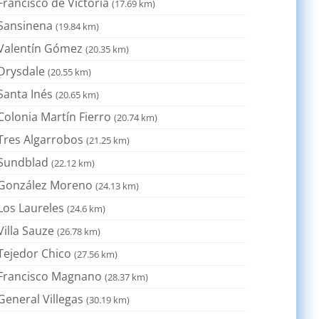
Francisco de Victoria
(17.69 km)
Sansinena
(19.84 km)
Valentín Gómez
(20.35 km)
Drysdale
(20.55 km)
Santa Inés
(20.65 km)
Colonia Martín Fierro
(20.74 km)
Tres Algarrobos
(21.25 km)
Sundblad
(22.12 km)
González Moreno
(24.13 km)
Los Laureles
(24.6 km)
Villa Sauze
(26.78 km)
Tejedor Chico
(27.56 km)
Francisco Magnano
(28.37 km)
General Villegas
(30.19 km)