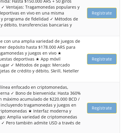
nida: Hasta $150.000 ARS + 50 giros
no ✓ Ventajas: Tragamonedas populares y
deportivas en vivo en una misma
Regístrate
s y programa de fidelidad ✓ Métodos de
y débito, transferencias bancarias y
✓
le con una amplia variedad de juegos de
mer depósito hasta $178.000 ARS para
ragamonedas y juegos en vivo ★
uestas deportivas ★ App móvil
Regístrate
 lugar ✓ Métodos de pago: Mercado
etas de crédito y débito, Skrill, Neteller
 línea enfocado en criptomonedas,
derna ✓ Bono de bienvenida: Hasta 360%
 un máximo acumulado de $220.000 BCD /
, incluyendo tragamonedas y juegos en
Regístrate
 criptomonedas ★ Interfaz moderna y
ago: Amplia variedad de criptomonedas
as ✓ Pero también admite USD a través de