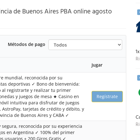
incia de Buenos Aires PBA online agosto
Métodos de pago
1
R
Jugar
e mundial, reconocida por su
stas deportivas ✓ Bono de bienvenida:
al registrarte y realizar tu primer
onedas y juegos de mesa ★ Casino en
Regístrate
óvil intuitiva para disfrutar de juegos
troPay, tarjetas de crédito y débito, y
ovincia de Buenos Aires y CABA ✓
C
R
 segura, reconocida por su experiencia
egos en Argentina ✓ 100% del primer
s usuarios + 200 Giros Gratis ✓