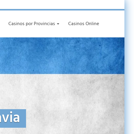
Casinos por Provincias
Casinos Online
via