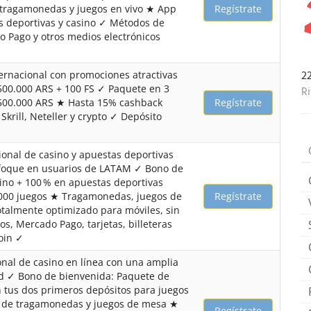
 tragamonedas y juegos en vivo ★ App
Regístrate
s deportivas y casino ✓ Métodos de
 Pago y otros medios electrónicos
2
ernacional con promociones atractivas
500.000 ARS + 100 FS ✓ Paquete en 3
R
.500.000 ARS ★ Hasta 15% cashback
Regístrate
Skrill, Neteller y crypto ✓ Depósito
onal de casino y apuestas deportivas
enfoque en usuarios de LATAM ✓ Bono de
ino + 100 % en apuestas deportivas
.000 juegos ★ Tragamonedas, juegos de
Regístrate
totalmente optimizado para móviles, sin
, Mercado Pago, tarjetas, billeteras
oin ✓
nal de casino en línea con una amplia
dad ✓ Bono de bienvenida: Paquete de
n tus dos primeros depósitos para juegos
ón de tragamonedas y juegos de mesa ★
Regístrate