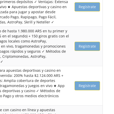
s primeros depósitos ✓ Ventajas: Extensa
vivo ★ Apuestas deportivas y casino en
Regístrate
zada para jugar y apostar desde
cado Pago, Rapipago, Pago Fácil,
as, AstroPay, Skrill y Neteller ✓
 de hasta 1.980.000 ARS en tu primer y
 en el segundo) + 150 giros gratis con el
gos locales como AstroPay,
 en vivo, tragamonedas y promociones
Regístrate
pagos rápidos y seguros ✓ Métodos de
er, Criptomonedas, AstroPay,
 ✓
ara apuestas deportivas y casino en
nvenida: 200% hasta $2.124.000 ARS +
as: Amplia cobertura de deportes
 tragamonedas y juegos en vivo ★ App
Regístrate
s deportivas y casino ✓ Métodos de
 Pago y otros medios electrónicos
 con casino en línea y apuestas