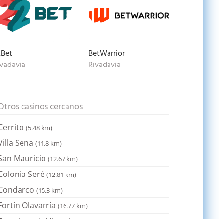
2Bet
BetWarrior
ivadavia
Rivadavia
Otros casinos cercanos
Cerrito
(5.48 km)
Villa Sena
(11.8 km)
San Mauricio
(12.67 km)
Colonia Seré
(12.81 km)
Condarco
(15.3 km)
Fortín Olavarría
(16.77 km)