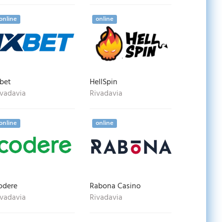
online
online
xbet
HellSpin
ivadavia
Rivadavia
online
online
odere
Rabona Casino
ivadavia
Rivadavia