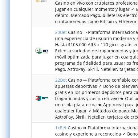
Casino en vivo con crupieres profesiona
jugar en cualquier momento y lugar ✓ M
débito, Mercado Pago, billeteras electrón
criptomonedas como Bitcoin y Ethereu
20Bet
Casino ⇒ Plataforma internacional
una experiencia de usuario moderna y 
Hasta $105.000 ARS + 170 giros gratis e
Extensa variedad de tragamonedas y ju
móvil optimizada para jugar en cualqu
programa de fidelidad para usuarios f
Pago, AstroPay, Skrill, Neteller, tarjeta
22Bet
Casino ⇒ Plataforma confiable con
apuestas deportivas ✓ Bono de bienveni
gratis en los primeros depósitos para c
tragamonedas y casino en vivo ★ Opcion
una sola plataforma ★ App móvil para 
cualquier lugar ✓ Métodos de pago: Mer
AstroPay, Skrill, Neteller, tarjetas de c
1xBet
Casino ⇒ Plataforma internacional
casino y experiencia reconocida ✓ Bono