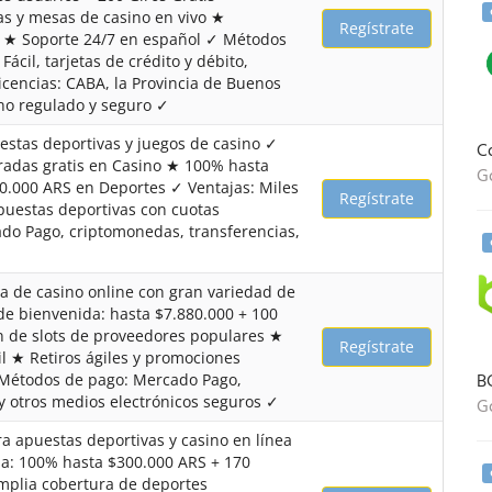
s y mesas de casino en vivo ★
Regístrate
l ★ Soporte 24/7 en español ✓ Métodos
cil, tarjetas de crédito y débito,
icencias: CABA, la Provincia de Buenos
no regulado y seguro ✓
stas deportivas y juegos de casino ✓
C
radas gratis en Casino ★ 100% hasta
G
0.000 ARS en Deportes ✓ Ventajas: Miles
Regístrate
uestas deportivas con cuotas
do Pago, criptomonedas, transferencias,
 de casino online con gran variedad de
e bienvenida: hasta $7.880.000 + 100
ón de slots de proveedores populares ★
Regístrate
l ★ Retiros ágiles y promociones
B
 Métodos de pago: Mercado Pago,
s y otros medios electrónicos seguros ✓
G
a apuestas deportivas y casino en línea
da: 100% hasta $300.000 ARS + 170
Amplia cobertura de deportes