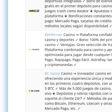
deportivas integradas ✓ Bono de bienve
gratis en el primer depósito para casi
juegos crash como Aviator ★ Apuestas 
plataforma ★ Bonificaciones constante
pago: Mercado Pago, tarjetas de crédito 
métodos locales según disponibilidad 
BetWinner
Casino ⇒ Plataforma confiab
casino y deportes ✓ Bono: 100% del pri
casino ✓ Ventajas: Gran selección de t
Plataforma combinada para casino y ap
optimizada para jugar desde cualquier
Pago, Rapipago, Pago Fácil, AstroPay, tarj
y criptomonedas ✓
BC.Game
Casino ⇒ Innovador casino en
ofreciendo una experiencia única y mo
en los primeros cuatro depósitos, con
5 BTC ✓ Más de 5.000 juegos de casino
vivo ★ Depósitos y retiros rápidos con
soporte al cliente 24/7 ✓ Métodos de p
como Bitcoin, Ethereum, Litecoin y otr
Mercado Pago, etc. ✓