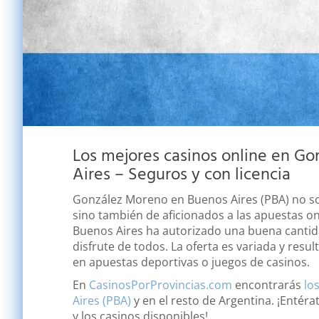
Los mejores casinos online en Go
Aires – Seguros y con licencia
González Moreno en Buenos Aires (PBA) no sol
sino también de aficionados a las apuestas onl
Buenos Aires ha autorizado una buena cantidad
disfrute de todos. La oferta es variada y resu
en apuestas deportivas o juegos de casinos.
En
CasinosPorProvincias.com
encontrarás
lo
Aires (PBA)
y en el resto de Argentina. ¡Entéra
y los casinos disponibles!