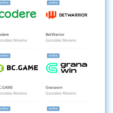
online
online
odere
BetWarrior
onzález Moreno
González Moreno
online
online
C.GAME
Granawin
onzález Moreno
González Moreno
online
online