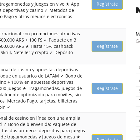
 tragamonedas y juegos en vivo ★ App
Regístrate
s deportivas y casino ✓ Métodos de
 Pago y otros medios electrónicos
M
ernacional con promociones atractivas
500.000 ARS + 100 FS ✓ Paquete en 3
G
.500.000 ARS ★ Hasta 15% cashback
Regístrate
Skrill, Neteller y crypto ✓ Depósito
onal de casino y apuestas deportivas
enfoque en usuarios de LATAM ✓ Bono de
ino + 100 % en apuestas deportivas
.000 juegos ★ Tragamonedas, juegos de
Regístrate
totalmente optimizado para móviles, sin
, Mercado Pago, tarjetas, billeteras
oin ✓
nal de casino en línea con una amplia
dad ✓ Bono de bienvenida: Paquete de
n tus dos primeros depósitos para juegos
ón de tragamonedas y juegos de mesa ★
Regístrate