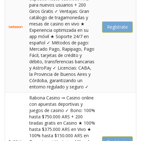
para nuevos usuarios + 200
Giros Gratis ✓ Ventajas: Gran
catálogo de tragamonedas y
mesas de casino en vivo ★
Regístrate
Experiencia optimizada en su
app móvil ★ Soporte 24/7 en
español ✓ Métodos de pago:
Mercado Pago, Rapipago, Pago
Fácil, tarjetas de crédito y
débito, transferencias bancarias
y AstroPay ✓ Licencias: CABA,
la Provincia de Buenos Aires y
Córdoba, garantizando un
entorno regulado y seguro ✓
Rabona Casino ⇒ Casino online
con apuestas deportivas y
juegos de casino ✓ Bono: 100%
hasta $750.000 ARS + 200
tiradas gratis en Casino ★ 100%
hasta $375.000 ARS en Vivo ★
100% hasta $150.000 ARS en