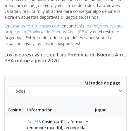
línea para el juego seguro y el disfrute de todos. La oferta es
variada y resulta muy atractiva para conseguir algo de dinero
extra en apuestas deportivas o juegos de casinos.
En
CasinosPorProvincias.com
encontrarás
los mejores casinos
online en la Provincia de Buenos Aires (PBA)
y en el resto de
Argentina. ¡Entérate de todo lo que debes saber sobre la
situación legal y los casinos disponibles!
Los mejores casinos en Faro Provincia de Buenos Aires
PBA online agosto 2026
Métodos de pago
Casino
Información
Jugar
Bet365
Casino ⇒ Plataforma de
renombre mundial, reconocida