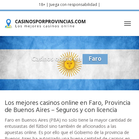
Skip
18+ | Juega con responsabilidad |
to
main
content
Toggl
navig
Casinos online en
Faro
Los mejores casinos online en Faro, Provincia
de Buenos Aires – Seguros y con licencia
Faro en Buenos Aires (PBA) no solo tiene la mayor cantidad de
entusiastas del fútbol sino también de aficionados a las
apuestas online. Es por ello que el Gobierno de la provincia de
Buenos Aires ha autorizado una buena cantidad de casinos en