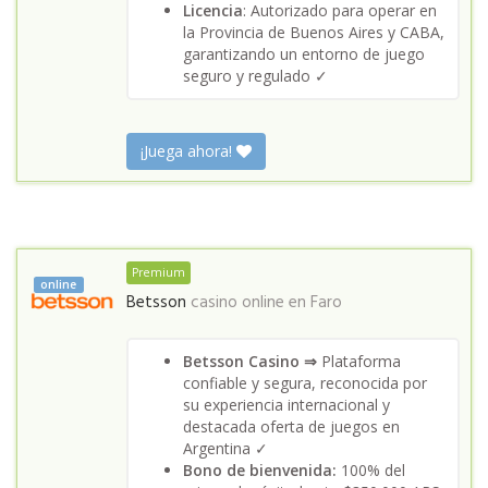
Licencia
: Autorizado para operar en
la Provincia de Buenos Aires y CABA,
garantizando un entorno de juego
seguro y regulado ✓
¡Juega ahora!
Premium
online
Betsson
casino online en
Faro
Betsson Casino ⇒
Plataforma
confiable y segura, reconocida por
su experiencia internacional y
destacada oferta de juegos en
Argentina ✓
Bono de bienvenida:
100% del