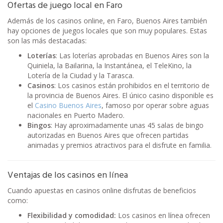
Ofertas de juego local en Faro
Además de los casinos online, en Faro, Buenos Aires también
hay opciones de juegos locales que son muy populares. Estas
son las más destacadas:
Loterías
: Las loterías aprobadas en Buenos Aires son la
Quiniela, la Bailarina, la Instantánea, el TeleKino, la
Lotería de la Ciudad y la Tarasca.
Casinos
: Los casinos están prohibidos en el territorio de
la provincia de Buenos Aires. El único casino disponible es
el
Casino Buenos Aires
, famoso por operar sobre aguas
nacionales en Puerto Madero.
Bingos
: Hay aproximadamente unas 45 salas de bingo
autorizadas en Buenos Aires que ofrecen partidas
animadas y premios atractivos para el disfrute en familia.
Ventajas de los casinos en línea
Cuando apuestas en casinos online disfrutas de beneficios
como:
Flexibilidad y comodidad:
Los casinos en línea ofrecen