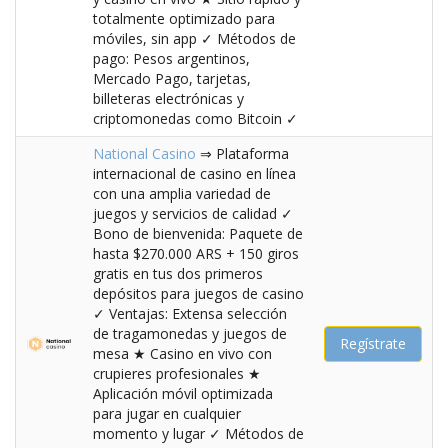
totalmente optimizado para
móviles, sin app ✓ Métodos de
pago: Pesos argentinos,
Mercado Pago, tarjetas,
billeteras electrónicas y
criptomonedas como Bitcoin ✓
National Casino
⇒ Plataforma
internacional de casino en línea
con una amplia variedad de
juegos y servicios de calidad ✓
Bono de bienvenida: Paquete de
hasta $270.000 ARS + 150 giros
gratis en tus dos primeros
depósitos para juegos de casino
✓ Ventajas: Extensa selección
de tragamonedas y juegos de
Regístrate
mesa ★ Casino en vivo con
crupieres profesionales ★
Aplicación móvil optimizada
para jugar en cualquier
momento y lugar ✓ Métodos de