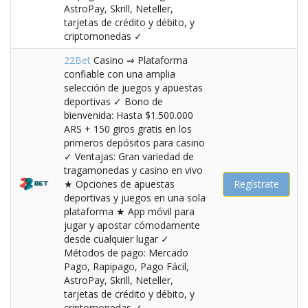
AstroPay, Skrill, Neteller,
tarjetas de crédito y débito, y
criptomonedas ✓
22Bet
Casino ⇒ Plataforma
confiable con una amplia
selección de juegos y apuestas
deportivas ✓ Bono de
bienvenida: Hasta $1.500.000
ARS + 150 giros gratis en los
primeros depósitos para casino
✓ Ventajas: Gran variedad de
tragamonedas y casino en vivo
★ Opciones de apuestas
Regístrate
deportivas y juegos en una sola
plataforma ★ App móvil para
jugar y apostar cómodamente
desde cualquier lugar ✓
Métodos de pago: Mercado
Pago, Rapipago, Pago Fácil,
AstroPay, Skrill, Neteller,
tarjetas de crédito y débito, y
criptomonedas ✓