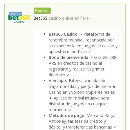
Premium
online
Bet365
casino online en
Faro
Bet365 Casino
⇒ Plataforma de
renombre mundial, reconocida por
su experiencia en juegos de casino y
apuestas deportivas ✓
Bono de bienvenida
: Hasta $25.000
ARS en créditos de casino al
registrarte y realizar tu primer
depósito ✓
Ventajas
: Extensa variedad de
tragamonedas y juegos de mesa ★
Casino en vivo con crupieres reales
★ Aplicación móvil intuitiva para
disfrutar de juegos en cualquier
momento ✓
Métodos de pago
: Mercado Pago,
AstroPay, tarjetas de crédito y
débito, y transferencias bancarias ✓