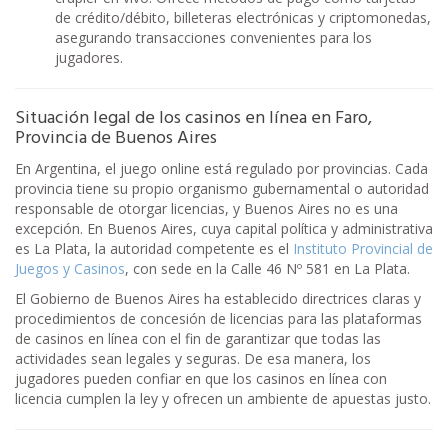
de crédito/débito, billeteras electrónicas y criptomonedas,
asegurando transacciones convenientes para los
jugadores.
Situación legal de los casinos en línea en Faro,
Provincia de Buenos Aires
En Argentina, el juego online está regulado por provincias. Cada
provincia tiene su propio organismo gubernamental o autoridad
responsable de otorgar licencias, y Buenos Aires no es una
excepción. En Buenos Aires, cuya capital política y administrativa
es La Plata, la autoridad competente es el
Instituto Provincial de
Juegos y Casinos
, con sede en la Calle 46 Nº 581 en La Plata.
El Gobierno de Buenos Aires ha establecido directrices claras y
procedimientos de concesión de licencias para las plataformas
de casinos en línea con el fin de garantizar que todas las
actividades sean legales y seguras. De esa manera, los
jugadores pueden confiar en que los casinos en línea con
licencia cumplen la ley y ofrecen un ambiente de apuestas justo.