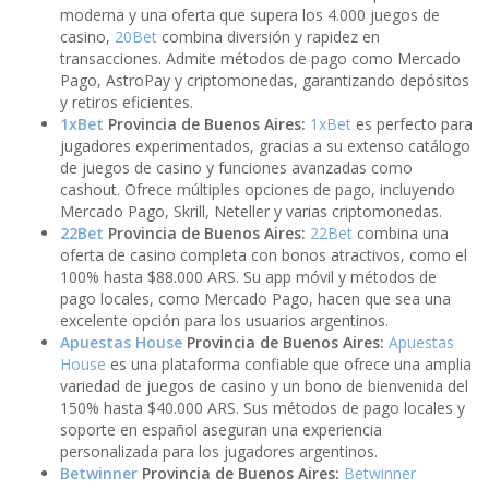
moderna y una oferta que supera los 4.000 juegos de
casino,
20Bet
combina diversión y rapidez en
transacciones. Admite métodos de pago como Mercado
Pago, AstroPay y criptomonedas, garantizando depósitos
y retiros eficientes.
1xBet
Provincia de Buenos Aires:
1xBet
es perfecto para
jugadores experimentados, gracias a su extenso catálogo
de juegos de casino y funciones avanzadas como
cashout. Ofrece múltiples opciones de pago, incluyendo
Mercado Pago, Skrill, Neteller y varias criptomonedas.
22Bet
Provincia de Buenos Aires:
22Bet
combina una
oferta de casino completa con bonos atractivos, como el
100% hasta $88.000 ARS. Su app móvil y métodos de
pago locales, como Mercado Pago, hacen que sea una
excelente opción para los usuarios argentinos.
Apuestas House
Provincia de Buenos Aires:
Apuestas
House
es una plataforma confiable que ofrece una amplia
variedad de juegos de casino y un bono de bienvenida del
150% hasta $40.000 ARS. Sus métodos de pago locales y
soporte en español aseguran una experiencia
personalizada para los jugadores argentinos.
Betwinner
Provincia de Buenos Aires:
Betwinner