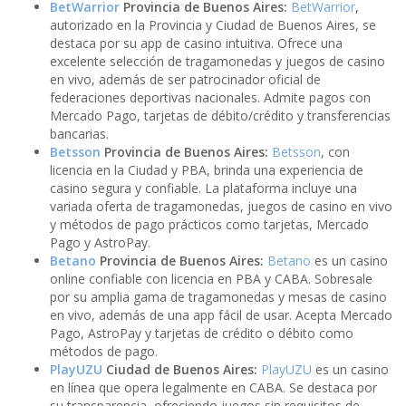
BetWarrior
Provincia de Buenos Aires:
BetWarrior
,
autorizado en la Provincia y Ciudad de Buenos Aires, se
destaca por su app de casino intuitiva. Ofrece una
excelente selección de tragamonedas y juegos de casino
en vivo, además de ser patrocinador oficial de
federaciones deportivas nacionales. Admite pagos con
Mercado Pago, tarjetas de débito/crédito y transferencias
bancarias.
Betsson
Provincia de Buenos Aires:
Betsson
, con
licencia en la Ciudad y PBA, brinda una experiencia de
casino segura y confiable. La plataforma incluye una
variada oferta de tragamonedas, juegos de casino en vivo
y métodos de pago prácticos como tarjetas, Mercado
Pago y AstroPay.
Betano
Provincia de Buenos Aires:
Betano
es un casino
online confiable con licencia en PBA y CABA. Sobresale
por su amplia gama de tragamonedas y mesas de casino
en vivo, además de una app fácil de usar. Acepta Mercado
Pago, AstroPay y tarjetas de crédito o débito como
métodos de pago.
PlayUZU
Ciudad de Buenos Aires:
PlayUZU
es un casino
en línea que opera legalmente en CABA. Se destaca por
su transparencia, ofreciendo juegos sin requisitos de