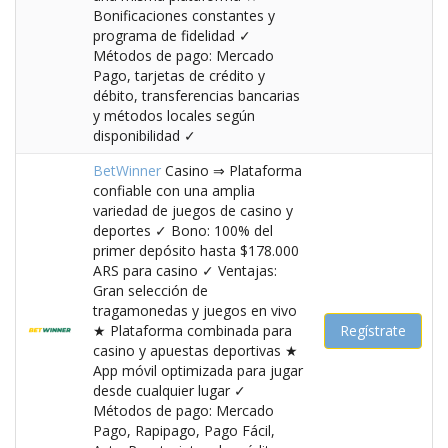
Bonificaciones constantes y
programa de fidelidad ✓
Métodos de pago: Mercado
Pago, tarjetas de crédito y
débito, transferencias bancarias
y métodos locales según
disponibilidad ✓
BetWinner
Casino ⇒ Plataforma
confiable con una amplia
variedad de juegos de casino y
deportes ✓ Bono: 100% del
primer depósito hasta $178.000
ARS para casino ✓ Ventajas:
Gran selección de
tragamonedas y juegos en vivo
★ Plataforma combinada para
Regístrate
casino y apuestas deportivas ★
App móvil optimizada para jugar
desde cualquier lugar ✓
Métodos de pago: Mercado
Pago, Rapipago, Pago Fácil,