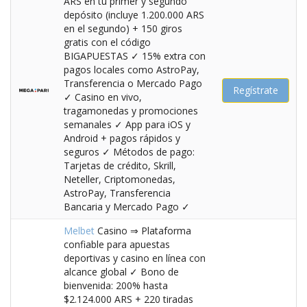
ARS en tu primer y segundo
depósito (incluye 1.200.000 ARS
en el segundo) + 150 giros
gratis con el código
BIGAPUESTAS ✓ 15% extra con
pagos locales como AstroPay,
Transferencia o Mercado Pago
Regístrate
✓ Casino en vivo,
tragamonedas y promociones
semanales ✓ App para iOS y
Android + pagos rápidos y
seguros ✓ Métodos de pago:
Tarjetas de crédito, Skrill,
Neteller, Criptomonedas,
AstroPay, Transferencia
Bancaria y Mercado Pago ✓
Melbet
Casino ⇒ Plataforma
confiable para apuestas
deportivas y casino en línea con
alcance global ✓ Bono de
bienvenida: 200% hasta
$2.124.000 ARS + 220 tiradas