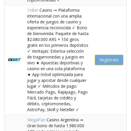
1xBet
Casino ⇒ Plataforma
internacional con una amplia
oferta de juegos de casino y
experiencia reconocida ✓ Bono
de bienvenida: Paquete de hasta
$2.080.000 ARS + 150 giros
gratis en los primeros depósitos
✓ Ventajas: Extensa selección
de tragamonedas y juegos en
Regístrate
vivo ★ Apuestas deportivas y
casino en una sola plataforma
★ App móvil optimizada para
jugar y apostar desde cualquier
lugar ✓ Métodos de pago:
Mercado Pago, Rapipago, Pago
Fácil, tarjetas de crédito y
débito, criptomonedas,
AstroPay, Skrill y Neteller ✓
MegaPari
Casino Argentina ⇒
Gran bono de hasta 1.980.000