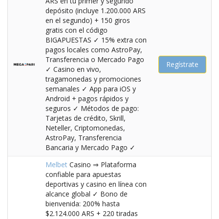
ARS en tu primer y segundo
depósito (incluye 1.200.000 ARS
en el segundo) + 150 giros
gratis con el código
BIGAPUESTAS ✓ 15% extra con
pagos locales como AstroPay,
Transferencia o Mercado Pago
Regístrate
✓ Casino en vivo,
tragamonedas y promociones
semanales ✓ App para iOS y
Android + pagos rápidos y
seguros ✓ Métodos de pago:
Tarjetas de crédito, Skrill,
Neteller, Criptomonedas,
AstroPay, Transferencia
Bancaria y Mercado Pago ✓
Melbet
Casino ⇒ Plataforma
confiable para apuestas
deportivas y casino en línea con
alcance global ✓ Bono de
bienvenida: 200% hasta
$2.124.000 ARS + 220 tiradas