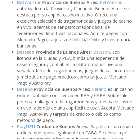
BetWarrior
Provincia de Buenos Aires:
BetWarrior
,
autorizado en la Provincia y Ciudad de Buenos Aires, se
destaca por su app de casino intuitiva. Ofrece una
excelente selección de tragamonedas y juegos de casino
en vivo, además de ser patrocinador oficial de
federaciones deportivas nacionales. Admite pagos con
Mercado Pago, tarjetas de débito/crédito y transferencias
bancarias.
Betsson
Provincia de Buenos Aires:
Betsson
, con
licencia en la Ciudad y PBA, brinda una experiencia de
casino segura y confiable. La plataforma incluye una
variada oferta de tragamonedas, juegos de casino en vivo
y métodos de pago prácticos como tarjetas, Mercado
Pago y AstroPay.
Betano
Provincia de Buenos Aires:
Betano
es un casino
online confiable con licencia en PBA y CABA. Sobresale
por su amplia gama de tragamonedas y mesas de casino
en vivo, además de una app fácil de usar. Acepta Mercado
Pago, AstroPay y tarjetas de crédito o débito como
métodos de pago.
PlayUZU
Ciudad de Buenos Aires:
PlayUZU
es un casino
en línea que opera legalmente en CABA. Se destaca por
su transparencia, ofreciendo juegos sin requisitos de