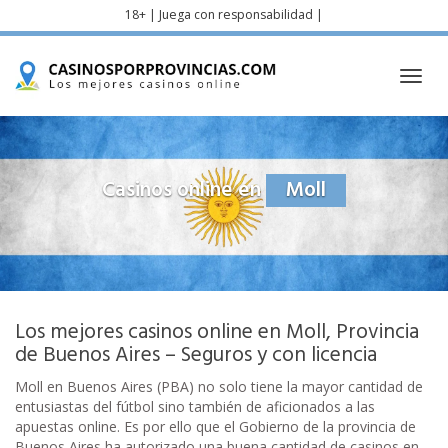
Skip
18+ | Juega con responsabilidad |
to
main
content
Toggl
navig
Casinos online en
Moll
Los mejores casinos online en Moll, Provincia
de Buenos Aires – Seguros y con licencia
Moll en Buenos Aires (PBA) no solo tiene la mayor cantidad de
entusiastas del fútbol sino también de aficionados a las
apuestas online. Es por ello que el Gobierno de la provincia de
Buenos Aires ha autorizado una buena cantidad de casinos en