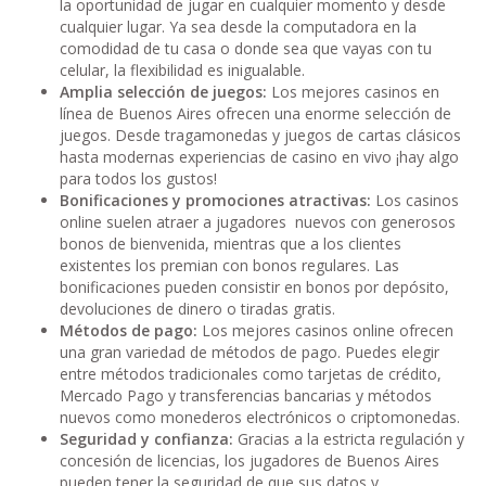
la oportunidad de jugar en cualquier momento y desde
cualquier lugar. Ya sea desde la computadora en la
comodidad de tu casa o donde sea que vayas con tu
celular, la flexibilidad es inigualable.
Amplia selección de juegos:
Los mejores casinos en
línea de Buenos Aires ofrecen una enorme selección de
juegos. Desde tragamonedas y juegos de cartas clásicos
hasta modernas experiencias de casino en vivo ¡hay algo
para todos los gustos!
Bonificaciones y promociones atractivas:
Los casinos
online suelen atraer a jugadores nuevos con generosos
bonos de bienvenida, mientras que a los clientes
existentes los premian con bonos regulares. Las
bonificaciones pueden consistir en bonos por depósito,
devoluciones de dinero o tiradas gratis.
Métodos de pago:
Los mejores casinos online ofrecen
una gran variedad de métodos de pago. Puedes elegir
entre métodos tradicionales como tarjetas de crédito,
Mercado Pago y transferencias bancarias y métodos
nuevos como monederos electrónicos o criptomonedas.
Seguridad y confianza:
Gracias a la estricta regulación y
concesión de licencias, los jugadores de Buenos Aires
pueden tener la seguridad de que sus datos y