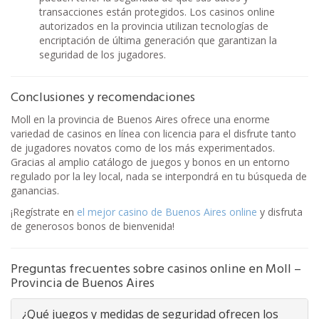
transacciones están protegidos. Los casinos online
autorizados en la provincia utilizan tecnologías de
encriptación de última generación que garantizan la
seguridad de los jugadores.
Conclusiones y recomendaciones
Moll en la provincia de Buenos Aires ofrece una enorme
variedad de casinos en línea con licencia para el disfrute tanto
de jugadores novatos como de los más experimentados.
Gracias al amplio catálogo de juegos y bonos en un entorno
regulado por la ley local, nada se interpondrá en tu búsqueda de
ganancias.
¡Regístrate en
el mejor casino de Buenos Aires online
y disfruta
de generosos bonos de bienvenida!
Preguntas frecuentes sobre casinos online en Moll –
Provincia de Buenos Aires
¿Qué juegos y medidas de seguridad ofrecen los