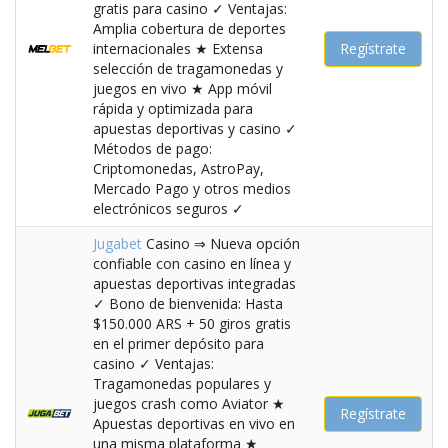
gratis para casino ✓ Ventajas:
Amplia cobertura de deportes
internacionales ★ Extensa
Regístrate
selección de tragamonedas y
juegos en vivo ★ App móvil
rápida y optimizada para
apuestas deportivas y casino ✓
Métodos de pago:
Criptomonedas, AstroPay,
Mercado Pago y otros medios
electrónicos seguros ✓
Jugabet
Casino ⇒ Nueva opción
confiable con casino en línea y
apuestas deportivas integradas
✓ Bono de bienvenida: Hasta
$150.000 ARS + 50 giros gratis
en el primer depósito para
casino ✓ Ventajas:
Tragamonedas populares y
juegos crash como Aviator ★
Regístrate
Apuestas deportivas en vivo en
una misma plataforma ★