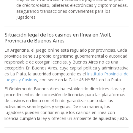
de crédito/débito, billeteras electrónicas y criptomonedas,
asegurando transacciones convenientes para los
jugadores.
Situación legal de los casinos en línea en Moll,
Provincia de Buenos Aires
En Argentina, el juego online está regulado por provincias. Cada
provincia tiene su propio organismo gubernamental o autoridad
responsable de otorgar licencias, y Buenos Aires no es una
excepción. En Buenos Aires, cuya capital política y administrativa
es La Plata, la autoridad competente es el
Instituto Provincial de
Juegos y Casinos
, con sede en la Calle 46 Nº 581 en La Plata.
El Gobierno de Buenos Aires ha establecido directrices claras y
procedimientos de concesión de licencias para las plataformas
de casinos en línea con el fin de garantizar que todas las
actividades sean legales y seguras. De esa manera, los
jugadores pueden confiar en que los casinos en línea con
licencia cumplen la ley y ofrecen un ambiente de apuestas justo.