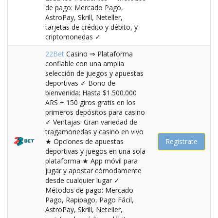
de pago: Mercado Pago,
AstroPay, Skrill, Neteller,
tarjetas de crédito y débito, y
criptomonedas ✓
22Bet
Casino ⇒ Plataforma
confiable con una amplia
selección de juegos y apuestas
deportivas ✓ Bono de
bienvenida: Hasta $1.500.000
ARS + 150 giros gratis en los
primeros depósitos para casino
✓ Ventajas: Gran variedad de
tragamonedas y casino en vivo
★ Opciones de apuestas
Regístrate
deportivas y juegos en una sola
plataforma ★ App móvil para
jugar y apostar cómodamente
desde cualquier lugar ✓
Métodos de pago: Mercado
Pago, Rapipago, Pago Fácil,
AstroPay, Skrill, Neteller,