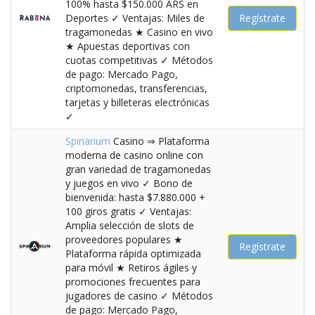
100% hasta $150.000 ARS en
Deportes ✓ Ventajas: Miles de
Regístrate
tragamonedas ★ Casino en vivo
★ Apuestas deportivas con
cuotas competitivas ✓ Métodos
de pago: Mercado Pago,
criptomonedas, transferencias,
tarjetas y billeteras electrónicas
✓
Spinarium
Casino ⇒ Plataforma
moderna de casino online con
gran variedad de tragamonedas
y juegos en vivo ✓ Bono de
bienvenida: hasta $7.880.000 +
100 giros gratis ✓ Ventajas:
Amplia selección de slots de
proveedores populares ★
Regístrate
Plataforma rápida optimizada
para móvil ★ Retiros ágiles y
promociones frecuentes para
jugadores de casino ✓ Métodos
de pago: Mercado Pago,