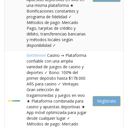
una misma plataforma ★
Bonificaciones constantes y
programa de fidelidad ✓
Métodos de pago: Mercado
Pago, tarjetas de crédito y
débito, transferencias bancarias
y métodos locales según
disponibilidad ✓
BetWinner
Casino ⇒ Plataforma
confiable con una amplia
variedad de juegos de casino y
deportes ✓ Bono: 100% del
primer depósito hasta $178.000
ARS para casino ✓ Ventajas:
Gran selección de
tragamonedas y juegos en vivo
★ Plataforma combinada para
Regístrate
casino y apuestas deportivas ★
App móvil optimizada para jugar
desde cualquier lugar ✓
Métodos de pago: Mercado