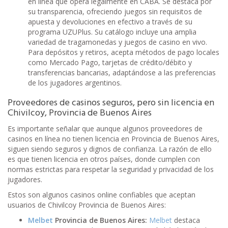
en línea que opera legalmente en CABA. Se destaca por
su transparencia, ofreciendo juegos sin requisitos de
apuesta y devoluciones en efectivo a través de su
programa UZUPlus. Su catálogo incluye una amplia
variedad de tragamonedas y juegos de casino en vivo.
Para depósitos y retiros, acepta métodos de pago locales
como Mercado Pago, tarjetas de crédito/débito y
transferencias bancarias, adaptándose a las preferencias
de los jugadores argentinos.
Proveedores de casinos seguros, pero sin licencia en
Chivilcoy, Provincia de Buenos Aires
Es importante señalar que aunque algunos proveedores de
casinos en línea no tienen licencia en Provincia de Buenos Aires,
siguen siendo seguros y dignos de confianza. La razón de ello
es que tienen licencia en otros países, donde cumplen con
normas estrictas para respetar la seguridad y privacidad de los
jugadores.
Estos son algunos casinos online confiables que aceptan
usuarios de Chivilcoy Provincia de Buenos Aires:
Melbet
Provincia de Buenos Aires:
Melbet
destaca