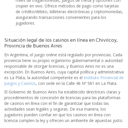
miles de tragamonedas, juegos de mesa y opciones con
crupier en vivo. Ofrece métodos de pago como tarjetas
de crédito/débito, billeteras electrónicas y criptomonedas,
asegurando transacciones convenientes para los
jugadores.
Situación legal de los casinos en línea en Chivilcoy,
Provincia de Buenos Aires
En Argentina, el juego online está regulado por provincias. Cada
provincia tiene su propio organismo gubernamental o autoridad
responsable de otorgar licencias, y Buenos Aires no es una
excepción. En Buenos Aires, cuya capital política y administrativa
es La Plata, la autoridad competente es el
Instituto Provincial de
Juegos y Casinos
, con sede en la Calle 46 Nº 581 en La Plata.
El Gobierno de Buenos Aires ha establecido directrices claras y
procedimientos de concesión de licencias para las plataformas
de casinos en línea con el fin de garantizar que todas las
actividades sean legales y seguras. De esa manera, los
jugadores pueden confiar en que los casinos en línea con
licencia cumplen la ley y ofrecen un ambiente de apuestas justo.