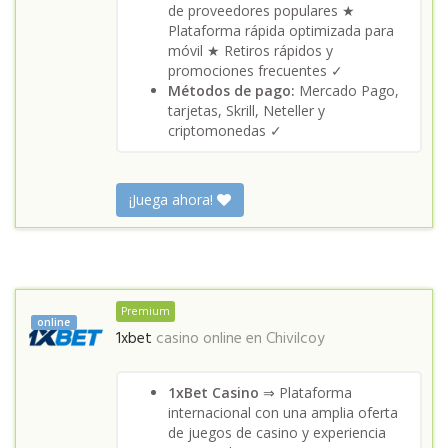
de proveedores populares ★
Plataforma rápida optimizada para
móvil ★ Retiros rápidos y
promociones frecuentes ✓
Métodos de pago:
Mercado Pago,
tarjetas, Skrill, Neteller y
criptomonedas ✓
¡Juega ahora!
Premium
online
1xbet
casino online en
Chivilcoy
1xBet Casino
⇒ Plataforma
internacional con una amplia oferta
de juegos de casino y experiencia