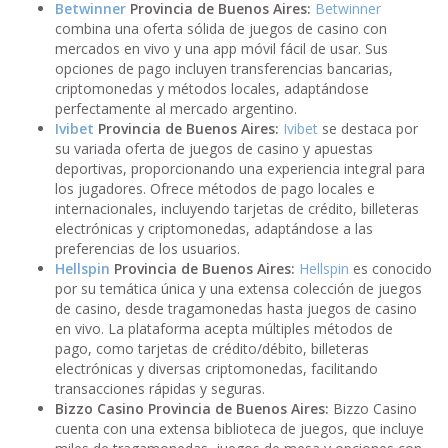
Betwinner
Provincia de Buenos Aires:
Betwinner
combina una oferta sólida de juegos de casino con
mercados en vivo y una app móvil fácil de usar. Sus
opciones de pago incluyen transferencias bancarias,
criptomonedas y métodos locales, adaptándose
perfectamente al mercado argentino.
Ivibet
Provincia de Buenos Aires:
Ivibet
se destaca por
su variada oferta de juegos de casino y apuestas
deportivas, proporcionando una experiencia integral para
los jugadores. Ofrece métodos de pago locales e
internacionales, incluyendo tarjetas de crédito, billeteras
electrónicas y criptomonedas, adaptándose a las
preferencias de los usuarios.
Hellspin
Provincia de Buenos Aires:
Hellspin
es conocido
por su temática única y una extensa colección de juegos
de casino, desde tragamonedas hasta juegos de casino
en vivo. La plataforma acepta múltiples métodos de
pago, como tarjetas de crédito/débito, billeteras
electrónicas y diversas criptomonedas, facilitando
transacciones rápidas y seguras.
Bizzo Casino Provincia de Buenos Aires:
Bizzo Casino
cuenta con una extensa biblioteca de juegos, que incluye