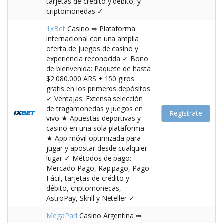
tarjetas de crédito y débito, y
criptomonedas ✓
1xBet
Casino ⇒ Plataforma
internacional con una amplia
oferta de juegos de casino y
experiencia reconocida ✓ Bono
de bienvenida: Paquete de hasta
$2.080.000 ARS + 150 giros
gratis en los primeros depósitos
✓ Ventajas: Extensa selección
de tragamonedas y juegos en
Regístrate
vivo ★ Apuestas deportivas y
casino en una sola plataforma
★ App móvil optimizada para
jugar y apostar desde cualquier
lugar ✓ Métodos de pago:
Mercado Pago, Rapipago, Pago
Fácil, tarjetas de crédito y
débito, criptomonedas,
AstroPay, Skrill y Neteller ✓
MegaPari
Casino Argentina ⇒