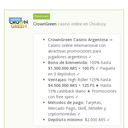
Premium
online
CrownGreen
casino online en
Chivilcoy
CrownGreen Casino Argentina
⇒
Casino online internacional con
atractivas promociones para
jugadores argentinos ✓
Bono de bienvenida:
100% hasta
$1.500.000 ARS
+
100 FS
✓ Paquete
en 3 depósitos ✓
Ventajas:
High Roller 125% hasta
$4.500.000 ARS
+
125 FS
★ Hasta
15% cashback diario ★ Promociones
con free spins ✓
Métodos de pago:
Tarjetas,
Mercado Pago, Skrill, Neteller y
criptomonedas ✓
Depósito mínimo:
$2.000 ARS ✓