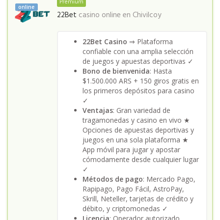
Premium
online
22Bet
casino online en
Chivilcoy
22Bet Casino
⇒ Plataforma
confiable con una amplia selección
de juegos y apuestas deportivas ✓
Bono de bienvenida
: Hasta
$1.500.000 ARS + 150 giros gratis en
los primeros depósitos para casino
✓
Ventajas
: Gran variedad de
tragamonedas y casino en vivo ★
Opciones de apuestas deportivas y
juegos en una sola plataforma ★
App móvil para jugar y apostar
cómodamente desde cualquier lugar
✓
Métodos de pago
: Mercado Pago,
Rapipago, Pago Fácil, AstroPay,
Skrill, Neteller, tarjetas de crédito y
débito, y criptomonedas ✓
Licencia
: Operador autorizado