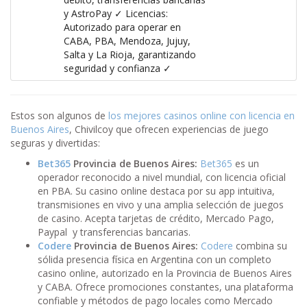
y AstroPay ✓ Licencias:
Autorizado para operar en
CABA, PBA, Mendoza, Jujuy,
Salta y La Rioja, garantizando
seguridad y confianza ✓
Estos son algunos de
los mejores casinos online con licencia en
Buenos Aires
, Chivilcoy que ofrecen experiencias de juego
seguras y divertidas:
Bet365
Provincia de Buenos Aires:
Bet365
es un
operador reconocido a nivel mundial, con licencia oficial
en PBA. Su casino online destaca por su app intuitiva,
transmisiones en vivo y una amplia selección de juegos
de casino. Acepta tarjetas de crédito, Mercado Pago,
Paypal y transferencias bancarias.
Codere
Provincia de Buenos Aires:
Codere
combina su
sólida presencia física en Argentina con un completo
casino online, autorizado en la Provincia de Buenos Aires
y CABA. Ofrece promociones constantes, una plataforma
confiable y métodos de pago locales como Mercado