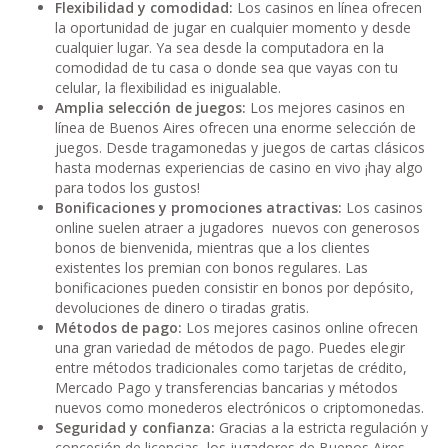
Flexibilidad y comodidad:
Los casinos en línea ofrecen
la oportunidad de jugar en cualquier momento y desde
cualquier lugar. Ya sea desde la computadora en la
comodidad de tu casa o donde sea que vayas con tu
celular, la flexibilidad es inigualable.
Amplia selección de juegos:
Los mejores casinos en
línea de Buenos Aires ofrecen una enorme selección de
juegos. Desde tragamonedas y juegos de cartas clásicos
hasta modernas experiencias de casino en vivo ¡hay algo
para todos los gustos!
Bonificaciones y promociones atractivas:
Los casinos
online suelen atraer a jugadores nuevos con generosos
bonos de bienvenida, mientras que a los clientes
existentes los premian con bonos regulares. Las
bonificaciones pueden consistir en bonos por depósito,
devoluciones de dinero o tiradas gratis.
Métodos de pago:
Los mejores casinos online ofrecen
una gran variedad de métodos de pago. Puedes elegir
entre métodos tradicionales como tarjetas de crédito,
Mercado Pago y transferencias bancarias y métodos
nuevos como monederos electrónicos o criptomonedas.
Seguridad y confianza:
Gracias a la estricta regulación y
concesión de licencias, los jugadores de Buenos Aires