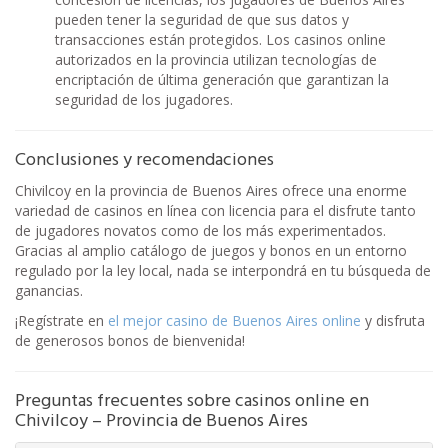
pueden tener la seguridad de que sus datos y
transacciones están protegidos. Los casinos online
autorizados en la provincia utilizan tecnologías de
encriptación de última generación que garantizan la
seguridad de los jugadores.
Conclusiones y recomendaciones
Chivilcoy en la provincia de Buenos Aires ofrece una enorme
variedad de casinos en línea con licencia para el disfrute tanto
de jugadores novatos como de los más experimentados.
Gracias al amplio catálogo de juegos y bonos en un entorno
regulado por la ley local, nada se interpondrá en tu búsqueda de
ganancias.
¡Regístrate en
el mejor casino de Buenos Aires online
y disfruta
de generosos bonos de bienvenida!
Preguntas frecuentes sobre casinos online en
Chivilcoy – Provincia de Buenos Aires