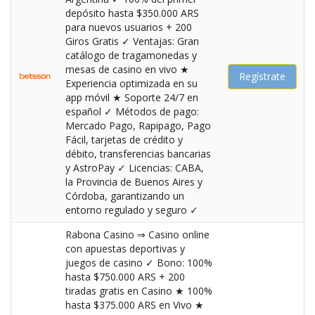
depósito hasta $350.000 ARS
para nuevos usuarios + 200
Giros Gratis ✓ Ventajas: Gran
catálogo de tragamonedas y
mesas de casino en vivo ★
Regístrate
Experiencia optimizada en su
app móvil ★ Soporte 24/7 en
español ✓ Métodos de pago:
Mercado Pago, Rapipago, Pago
Fácil, tarjetas de crédito y
débito, transferencias bancarias
y AstroPay ✓ Licencias: CABA,
la Provincia de Buenos Aires y
Córdoba, garantizando un
entorno regulado y seguro ✓
Rabona Casino ⇒ Casino online
con apuestas deportivas y
juegos de casino ✓ Bono: 100%
hasta $750.000 ARS + 200
tiradas gratis en Casino ★ 100%
hasta $375.000 ARS en Vivo ★