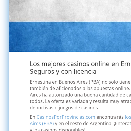
Los mejores casinos online en Ern
Seguros y con licencia
Ernestina en Buenos Aires (PBA) no solo tiene
también de aficionados a las apuestas online.
Aires ha autorizado una buena cantidad de cas
todos. La oferta es variada y resulta muy atr
deportivas o juegos de casinos.
En
CasinosPorProvincias.com
encontrarás
lo
Aires (PBA)
y en el resto de Argentina. ¡Entéra
y los casinos disponibles!