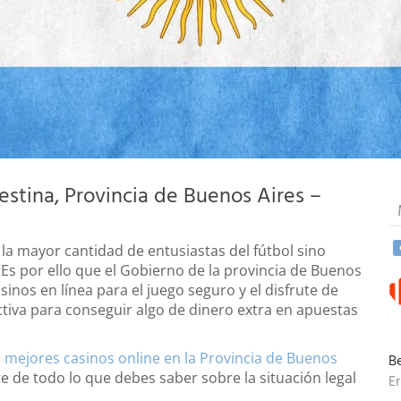
estina, Provincia de Buenos Aires –
 la mayor cantidad de entusiastas del fútbol sino
 Es por ello que el Gobierno de la provincia de Buenos
inos en línea para el juego seguro y el disfrute de
activa para conseguir algo de dinero extra en apuestas
s mejores casinos online en la Provincia de Buenos
B
te de todo lo que debes saber sobre la situación legal
E