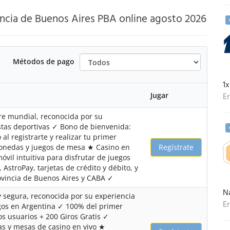
incia de Buenos Aires PBA online agosto 2026
Métodos de pago
1
Jugar
E
e mundial, reconocida por su
stas deportivas ✓ Bono de bienvenida:
al registrarte y realizar tu primer
onedas y juegos de mesa ★ Casino en
Regístrate
óvil intuitiva para disfrutar de juegos
troPay, tarjetas de crédito y débito, y
ovincia de Buenos Aires y CABA ✓
N
 segura, reconocida por su experiencia
E
egos en Argentina ✓ 100% del primer
s usuarios + 200 Giros Gratis ✓
s y mesas de casino en vivo ★