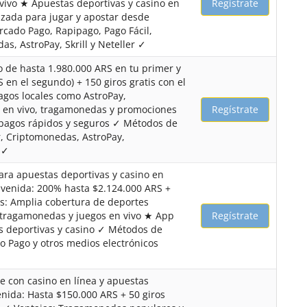
vivo ★ Apuestas deportivas y casino en
Regístrate
zada para jugar y apostar desde
cado Pago, Rapipago, Pago Fácil,
as, AstroPay, Skrill y Neteller ✓
 de hasta 1.980.000 ARS en tu primer y
 en el segundo) + 150 giros gratis con el
gos locales como AstroPay,
 en vivo, tragamonedas y promociones
Regístrate
pagos rápidos y seguros ✓ Métodos de
er, Criptomonedas, AstroPay,
 ✓
ara apuestas deportivas y casino en
nvenida: 200% hasta $2.124.000 ARS +
as: Amplia cobertura de deportes
 tragamonedas y juegos en vivo ★ App
Regístrate
s deportivas y casino ✓ Métodos de
 Pago y otros medios electrónicos
 con casino en línea y apuestas
nida: Hasta $150.000 ARS + 50 giros