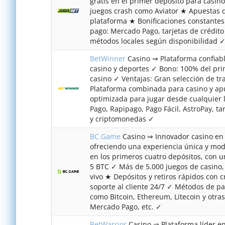
gratis en el primer depósito para casi
juegos crash como Aviator ★ Apuestas 
plataforma ★ Bonificaciones constante
pago: Mercado Pago, tarjetas de crédito 
métodos locales según disponibilidad 
BetWinner
Casino ⇒ Plataforma confiab
casino y deportes ✓ Bono: 100% del pri
casino ✓ Ventajas: Gran selección de t
Plataforma combinada para casino y ap
optimizada para jugar desde cualquier
Pago, Rapipago, Pago Fácil, AstroPay, tarj
y criptomonedas ✓
BC.Game
Casino ⇒ Innovador casino en
ofreciendo una experiencia única y mo
en los primeros cuatro depósitos, con
5 BTC ✓ Más de 5.000 juegos de casino
vivo ★ Depósitos y retiros rápidos con
soporte al cliente 24/7 ✓ Métodos de p
como Bitcoin, Ethereum, Litecoin y otr
Mercado Pago, etc. ✓
BetWarrior
Casino ⇒ Plataforma líder en