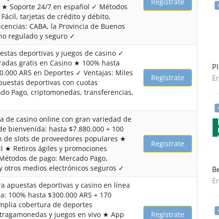
Regístrate
l ★ Soporte 24/7 en español ✓ Métodos
cil, tarjetas de crédito y débito,
icencias: CABA, la Provincia de Buenos
no regulado y seguro ✓
stas deportivas y juegos de casino ✓
radas gratis en Casino ★ 100% hasta
P
0.000 ARS en Deportes ✓ Ventajas: Miles
E
Regístrate
uestas deportivas con cuotas
do Pago, criptomonedas, transferencias,
 de casino online con gran variedad de
e bienvenida: hasta $7.880.000 + 100
ón de slots de proveedores populares ★
Regístrate
l ★ Retiros ágiles y promociones
 Métodos de pago: Mercado Pago,
s y otros medios electrónicos seguros ✓
B
E
a apuestas deportivas y casino en línea
da: 100% hasta $300.000 ARS + 170
Amplia cobertura de deportes
 tragamonedas y juegos en vivo ★ App
Regístrate