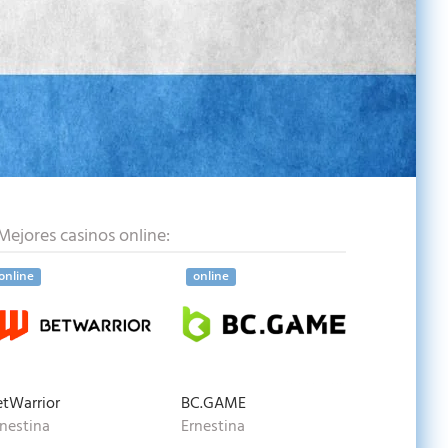
Mejores casinos online:
online
online
etWarrior
BC.GAME
rnestina
Ernestina