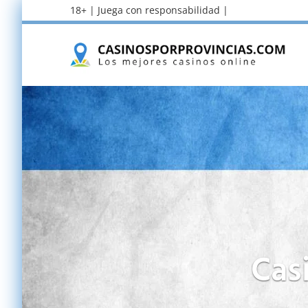
Skip
18+ | Juega con responsabilidad |
to
main
content
Cas