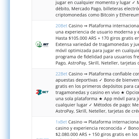
jugar en cualquier momento y lugar ✓ M
débito, Mercado Pago, billeteras electrón
criptomonedas como Bitcoin y Ethereu
20Bet
Casino ⇒ Plataforma internacional
una experiencia de usuario moderna y 
Hasta $105.000 ARS + 170 giros gratis e
Extensa variedad de tragamonedas y ju
móvil optimizada para jugar en cualqu
programa de fidelidad para usuarios f
Pago, AstroPay, Skrill, Neteller, tarjeta
22Bet
Casino ⇒ Plataforma confiable con
apuestas deportivas ✓ Bono de bienveni
gratis en los primeros depósitos para c
tragamonedas y casino en vivo ★ Opcion
una sola plataforma ★ App móvil para 
cualquier lugar ✓ Métodos de pago: Mer
AstroPay, Skrill, Neteller, tarjetas de c
1xBet
Casino ⇒ Plataforma internacional
casino y experiencia reconocida ✓ Bono
$2.080.000 ARS + 150 giros gratis en lo