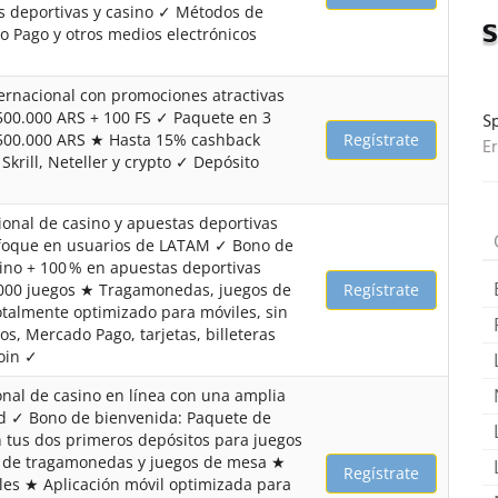
s deportivas y casino ✓ Métodos de
 Pago y otros medios electrónicos
ernacional con promociones atractivas
500.000 ARS + 100 FS ✓ Paquete en 3
S
.500.000 ARS ★ Hasta 15% cashback
Regístrate
E
Skrill, Neteller y crypto ✓ Depósito
onal de casino y apuestas deportivas
enfoque en usuarios de LATAM ✓ Bono de
ino + 100 % en apuestas deportivas
.000 juegos ★ Tragamonedas, juegos de
Regístrate
totalmente optimizado para móviles, sin
, Mercado Pago, tarjetas, billeteras
oin ✓
nal de casino en línea con una amplia
dad ✓ Bono de bienvenida: Paquete de
n tus dos primeros depósitos para juegos
ón de tragamonedas y juegos de mesa ★
Regístrate
les ★ Aplicación móvil optimizada para