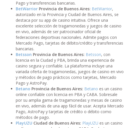
Pago y transferencias bancarias.
BetWarrior
Provincia de Buenos Aires:
BetWarrior
,
autorizado en la Provincia y Ciudad de Buenos Aires, se
destaca por su app de casino intuitiva. Ofrece una
excelente selección de tragamonedas y juegos de casino
en vivo, además de ser patrocinador oficial de
federaciones deportivas nacionales. Admite pagos con
Mercado Pago, tarjetas de débito/crédito y transferencias
bancarias.
Betsson
Provincia de Buenos Aires:
Betsson
, con
licencia en la Ciudad y PBA, brinda una experiencia de
casino segura y confiable. La plataforma incluye una
variada oferta de tragamonedas, juegos de casino en vivo
y métodos de pago prácticos como tarjetas, Mercado
Pago y AstroPay.
Betano
Provincia de Buenos Aires:
Betano
es un casino
online confiable con licencia en PBA y CABA. Sobresale
por su amplia gama de tragamonedas y mesas de casino
en vivo, además de una app fácil de usar. Acepta Mercado
Pago, AstroPay y tarjetas de crédito o débito como
métodos de pago.
PlayUZU
Ciudad de Buenos Aires:
PlayUZU
es un casino