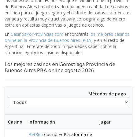
las apuestas online. Es por ello que el Gobierno de la provincia
de Buenos Aires ha autorizado una buena cantidad de casinos
en línea para el juego seguro y el disfrute de todos. La oferta es
variada y resulta muy atractiva para conseguir algo de dinero
extra en apuestas deportivas o juegos de casinos.
En
CasinosPorProvincias.com
encontrarás
los mejores casinos
online en la Provincia de Buenos Aires (PBA)
y en el resto de
Argentina. ¡Entérate de todo lo que debes saber sobre la
situación legal y los casinos disponibles!
Los mejores casinos en Gorostiaga Provincia de
Buenos Aires PBA online agosto 2026
Métodos de pago
Casino
Información
Jugar
Bet365
Casino ⇒ Plataforma de