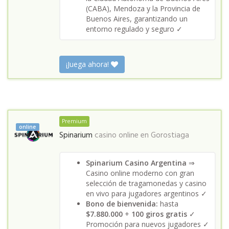
(CABA), Mendoza y la Provincia de
Buenos Aires, garantizando un
entorno regulado y seguro ✓
¡Juega ahora!
Premium
online
Spinarium
casino online en
Gorostiaga
Spinarium Casino Argentina
⇒
Casino online moderno con gran
selección de tragamonedas y casino
en vivo para jugadores argentinos ✓
Bono de bienvenida:
hasta
$7.880.000
+
100 giros gratis
✓
Promoción para nuevos jugadores ✓