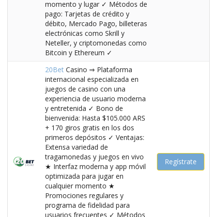
momento y lugar ✓ Métodos de
pago: Tarjetas de crédito y
débito, Mercado Pago, billeteras
electrónicas como Skrill y
Neteller, y criptomonedas como
Bitcoin y Ethereum ✓
20Bet
Casino ⇒ Plataforma
internacional especializada en
juegos de casino con una
experiencia de usuario moderna
y entretenida ✓ Bono de
bienvenida: Hasta $105.000 ARS
+ 170 giros gratis en los dos
primeros depósitos ✓ Ventajas:
Extensa variedad de
tragamonedas y juegos en vivo
Regístrate
★ Interfaz moderna y app móvil
optimizada para jugar en
cualquier momento ★
Promociones regulares y
programa de fidelidad para
usuarios frecuentes ✓ Métodos