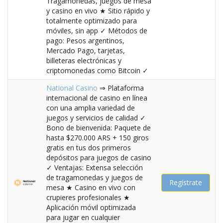
Tragamonedas, juegos de mesa
y casino en vivo ★ Sitio rápido y
totalmente optimizado para
móviles, sin app ✓ Métodos de
pago: Pesos argentinos,
Mercado Pago, tarjetas,
billeteras electrónicas y
criptomonedas como Bitcoin ✓
National Casino
⇒ Plataforma
internacional de casino en línea
con una amplia variedad de
juegos y servicios de calidad ✓
Bono de bienvenida: Paquete de
hasta $270.000 ARS + 150 giros
gratis en tus dos primeros
depósitos para juegos de casino
✓ Ventajas: Extensa selección
de tragamonedas y juegos de
Regístrate
mesa ★ Casino en vivo con
crupieres profesionales ★
Aplicación móvil optimizada
para jugar en cualquier