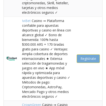
criptomonedas, Skrill, Neteller,
tarjetas y otros medios
electrónicos seguros ✓
IviBet
Casino ⇒ Plataforma
confiable para apuestas
deportivas y casino en línea con
alcance global ✓ Bono de
bienvenida: 100% hasta
$300.000 ARS + 170 tiradas
gratis para casino ✓ Ventajas:
Amplia cobertura de deportes
internacionales ★ Extensa
Regístrate
selección de tragamonedas y
juegos en vivo ★ App móvil
rápida y optimizada para
apuestas deportivas y casino ✓
Métodos de pago:
Criptomonedas, AstroPay,
Mercado Pago y otros medios
electrónicos seguros ✓
CrownGreen
Casino ⇒ Casino