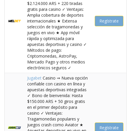
$2.124.000 ARS + 220 tiradas
gratis para casino ✓ Ventajas:
Amplia cobertura de deportes
internacionales ★ Extensa
Regístrate
selección de tragamonedas y
juegos en vivo ★ App móvil
rápida y optimizada para
apuestas deportivas y casino ✓
Métodos de pago:
Criptomonedas, AstroPay,
Mercado Pago y otros medios
electrónicos seguros ✓
Jugabet
Casino ⇒ Nueva opción
confiable con casino en línea y
apuestas deportivas integradas
✓ Bono de bienvenida: Hasta
$150.000 ARS + 50 giros gratis
en el primer depósito para
casino ✓ Ventajas:
Tragamonedas populares y
juegos crash como Aviator ★
Regístrate
Apuestas deportivas en vivo en