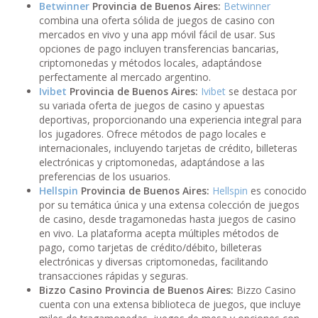
Betwinner
Provincia de Buenos Aires:
Betwinner
combina una oferta sólida de juegos de casino con
mercados en vivo y una app móvil fácil de usar. Sus
opciones de pago incluyen transferencias bancarias,
criptomonedas y métodos locales, adaptándose
perfectamente al mercado argentino.
Ivibet
Provincia de Buenos Aires:
Ivibet
se destaca por
su variada oferta de juegos de casino y apuestas
deportivas, proporcionando una experiencia integral para
los jugadores. Ofrece métodos de pago locales e
internacionales, incluyendo tarjetas de crédito, billeteras
electrónicas y criptomonedas, adaptándose a las
preferencias de los usuarios.
Hellspin
Provincia de Buenos Aires:
Hellspin
es conocido
por su temática única y una extensa colección de juegos
de casino, desde tragamonedas hasta juegos de casino
en vivo. La plataforma acepta múltiples métodos de
pago, como tarjetas de crédito/débito, billeteras
electrónicas y diversas criptomonedas, facilitando
transacciones rápidas y seguras.
Bizzo Casino Provincia de Buenos Aires:
Bizzo Casino
cuenta con una extensa biblioteca de juegos, que incluye