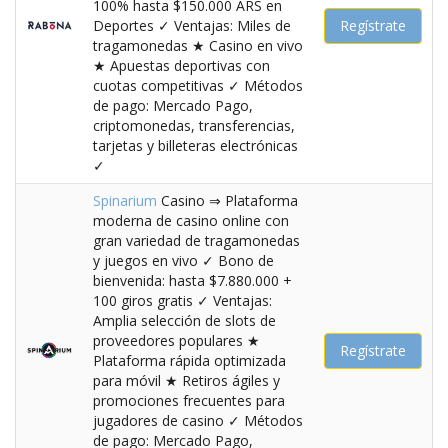
100% hasta $150.000 ARS en
Deportes ✓ Ventajas: Miles de
Regístrate
tragamonedas ★ Casino en vivo
★ Apuestas deportivas con
cuotas competitivas ✓ Métodos
de pago: Mercado Pago,
criptomonedas, transferencias,
tarjetas y billeteras electrónicas
✓
Spinarium
Casino ⇒ Plataforma
moderna de casino online con
gran variedad de tragamonedas
y juegos en vivo ✓ Bono de
bienvenida: hasta $7.880.000 +
100 giros gratis ✓ Ventajas:
Amplia selección de slots de
proveedores populares ★
Regístrate
Plataforma rápida optimizada
para móvil ★ Retiros ágiles y
promociones frecuentes para
jugadores de casino ✓ Métodos
de pago: Mercado Pago,