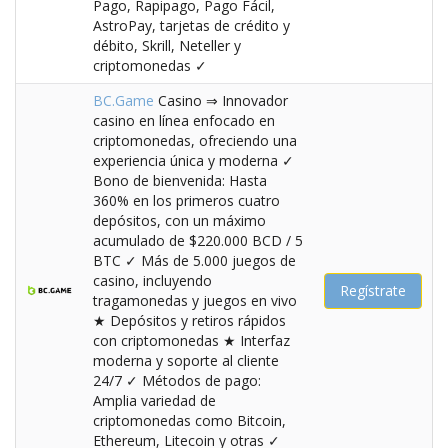
Pago, Rapipago, Pago Fácil,
AstroPay, tarjetas de crédito y
débito, Skrill, Neteller y
criptomonedas ✓
BC.Game
Casino ⇒ Innovador
casino en línea enfocado en
criptomonedas, ofreciendo una
experiencia única y moderna ✓
Bono de bienvenida: Hasta
360% en los primeros cuatro
depósitos, con un máximo
acumulado de $220.000 BCD / 5
BTC ✓ Más de 5.000 juegos de
casino, incluyendo
Regístrate
tragamonedas y juegos en vivo
★ Depósitos y retiros rápidos
con criptomonedas ★ Interfaz
moderna y soporte al cliente
24/7 ✓ Métodos de pago:
Amplia variedad de
criptomonedas como Bitcoin,
Ethereum, Litecoin y otras ✓