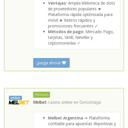
Ventajas:
Amplia biblioteca de slots
de proveedores populares ★
Plataforma rápida optimizada para
móvil ★ Retiros rápidos y
promociones frecuentes ✓
Métodos de pago:
Mercado Pago,
tarjetas, Skrill, Neteller y
criptomonedas ✓
¡Juega ahora!
Premium
online
Melbet
casino online en
Gorostiaga
Melbet Argentina
⇒ Plataforma
confiable para apuestas deportivas y