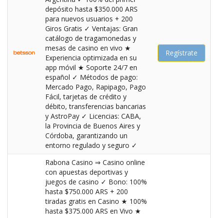
depósito hasta $350.000 ARS
para nuevos usuarios + 200
Giros Gratis ✓ Ventajas: Gran
catálogo de tragamonedas y
mesas de casino en vivo ★
Regístrate
Experiencia optimizada en su
app móvil ★ Soporte 24/7 en
español ✓ Métodos de pago:
Mercado Pago, Rapipago, Pago
Fácil, tarjetas de crédito y
débito, transferencias bancarias
y AstroPay ✓ Licencias: CABA,
la Provincia de Buenos Aires y
Córdoba, garantizando un
entorno regulado y seguro ✓
Rabona Casino ⇒ Casino online
con apuestas deportivas y
juegos de casino ✓ Bono: 100%
hasta $750.000 ARS + 200
tiradas gratis en Casino ★ 100%
hasta $375.000 ARS en Vivo ★