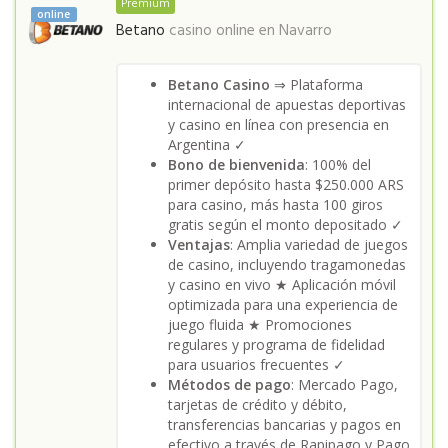
Premium
online
Betano
casino online en
Navarro
Betano Casino
⇒ Plataforma
internacional de apuestas deportivas
y casino en línea con presencia en
Argentina ✓
Bono de bienvenida
: 100% del
primer depósito hasta $250.000 ARS
para casino, más hasta 100 giros
gratis según el monto depositado ✓
Ventajas
: Amplia variedad de juegos
de casino, incluyendo tragamonedas
y casino en vivo ★ Aplicación móvil
optimizada para una experiencia de
juego fluida ★ Promociones
regulares y programa de fidelidad
para usuarios frecuentes ✓
Métodos de pago
: Mercado Pago,
tarjetas de crédito y débito,
transferencias bancarias y pagos en
efectivo a través de Rapipago y Pago