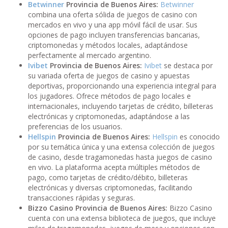
Betwinner
Provincia de Buenos Aires:
Betwinner
combina una oferta sólida de juegos de casino con
mercados en vivo y una app móvil fácil de usar. Sus
opciones de pago incluyen transferencias bancarias,
criptomonedas y métodos locales, adaptándose
perfectamente al mercado argentino.
Ivibet
Provincia de Buenos Aires:
Ivibet
se destaca por
su variada oferta de juegos de casino y apuestas
deportivas, proporcionando una experiencia integral para
los jugadores. Ofrece métodos de pago locales e
internacionales, incluyendo tarjetas de crédito, billeteras
electrónicas y criptomonedas, adaptándose a las
preferencias de los usuarios.
Hellspin
Provincia de Buenos Aires:
Hellspin
es conocido
por su temática única y una extensa colección de juegos
de casino, desde tragamonedas hasta juegos de casino
en vivo. La plataforma acepta múltiples métodos de
pago, como tarjetas de crédito/débito, billeteras
electrónicas y diversas criptomonedas, facilitando
transacciones rápidas y seguras.
Bizzo Casino Provincia de Buenos Aires:
Bizzo Casino
cuenta con una extensa biblioteca de juegos, que incluye