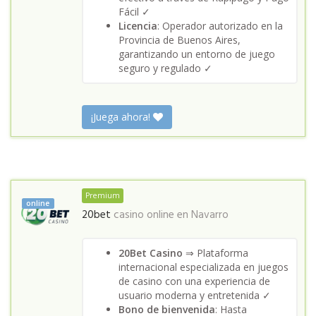
Fácil ✓
Licencia
: Operador autorizado en la
Provincia de Buenos Aires,
garantizando un entorno de juego
seguro y regulado ✓
¡Juega ahora!
Premium
online
20bet
casino online en
Navarro
20Bet Casino
⇒ Plataforma
internacional especializada en juegos
de casino con una experiencia de
usuario moderna y entretenida ✓
Bono de bienvenida
: Hasta