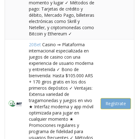
momento y lugar ✓ Métodos de
pago: Tarjetas de crédito y
débito, Mercado Pago, billeteras
electrónicas como Skrill y
Neteller, y criptomonedas como
Bitcoin y Ethereum ✓
20Bet
Casino ⇒ Plataforma
internacional especializada en
juegos de casino con una
experiencia de usuario moderna
y entretenida ✓ Bono de
bienvenida: Hasta $105.000 ARS
+ 170 giros gratis en los dos
primeros depósitos ✓ Ventajas:
Extensa variedad de
tragamonedas y juegos en vivo
Regístrate
★ Interfaz moderna y app móvil
optimizada para jugar en
cualquier momento ★
Promociones regulares y
programa de fidelidad para
usuarios frecuentes ✓ Métodos