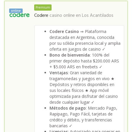
Premium
online
Codere
casino online en
Los Acantilados
Codere Casino
⇒ Plataforma
destacada en Argentina, conocida
por su sólida presencia local y amplia
oferta en juegos de casino ✓
Bono de bienvenida
: 100% del
primer depósito hasta $200.000 ARS
+ $5.000 ARS en freebets ✓
Ventajas
: Gran variedad de
tragamonedas y juegos en vivo ★
Depósitos y retiros disponibles en
sus locales físicos ★ App móvil
optimizada para disfrutar del casino
desde cualquier lugar ✓
Métodos de pago
: Mercado Pago,
Rapipago, Pago Fácil, tarjetas de
crédito y débito, y transferencias
bancarias ✓
Licencias
: Autorizado para operar en