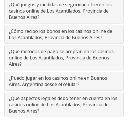
¿Qué juegos y medidas de seguridad ofrecen los
casinos online de Los Acantilados, Provincia de
Buenos Aires?
¿Cómo recibo los bonos en los casinos online de
Los Acantilados, Provincia de Buenos Aires?
¿Qué métodos de pago se aceptan en los casinos
online de Los Acantilados, Provincia de Buenos
Aires?
¿Puedo jugar en los casinos online en Buenos
Aires, Argentina desde el celular?
¿Qué aspectos legales debo tener en cuenta en los
casinos online de Los Acantilados, Provincia de
Buenos Aires?