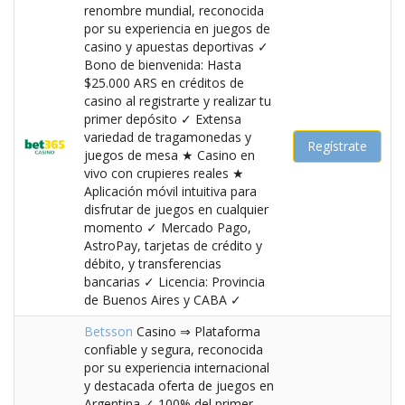
renombre mundial, reconocida
por su experiencia en juegos de
casino y apuestas deportivas ✓
Bono de bienvenida: Hasta
$25.000 ARS en créditos de
casino al registrarte y realizar tu
primer depósito ✓ Extensa
variedad de tragamonedas y
Regístrate
juegos de mesa ★ Casino en
vivo con crupieres reales ★
Aplicación móvil intuitiva para
disfrutar de juegos en cualquier
momento ✓ Mercado Pago,
AstroPay, tarjetas de crédito y
débito, y transferencias
bancarias ✓ Licencia: Provincia
de Buenos Aires y CABA ✓
Betsson
Casino ⇒ Plataforma
confiable y segura, reconocida
por su experiencia internacional
y destacada oferta de juegos en
Argentina ✓ 100% del primer