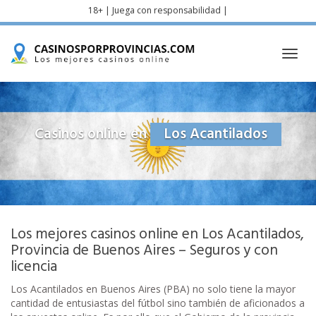
Skip
18+ | Juega con responsabilidad |
to
main
content
Toggl
navig
Casinos online en
Los Acantilados
Los mejores casinos online en Los Acantilados,
Provincia de Buenos Aires – Seguros y con
licencia
Los Acantilados en Buenos Aires (PBA) no solo tiene la mayor
cantidad de entusiastas del fútbol sino también de aficionados a