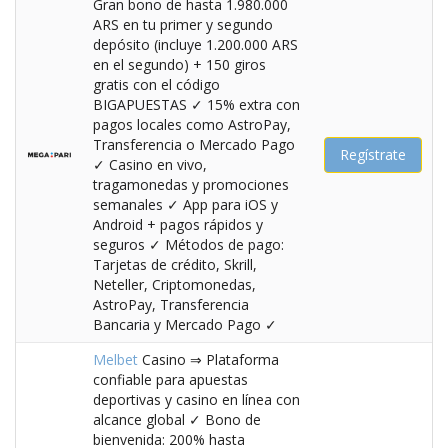
Gran bono de hasta 1.980.000
ARS en tu primer y segundo
depósito (incluye 1.200.000 ARS
en el segundo) + 150 giros
gratis con el código
BIGAPUESTAS ✓ 15% extra con
pagos locales como AstroPay,
Transferencia o Mercado Pago
Regístrate
✓ Casino en vivo,
tragamonedas y promociones
semanales ✓ App para iOS y
Android + pagos rápidos y
seguros ✓ Métodos de pago:
Tarjetas de crédito, Skrill,
Neteller, Criptomonedas,
AstroPay, Transferencia
Bancaria y Mercado Pago ✓
Melbet
Casino ⇒ Plataforma
confiable para apuestas
deportivas y casino en línea con
alcance global ✓ Bono de
bienvenida: 200% hasta