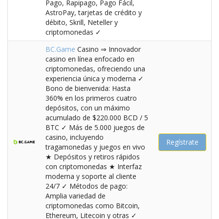
Pago, Rapipago, Pago Fácil,
AstroPay, tarjetas de crédito y
débito, Skrill, Neteller y
criptomonedas ✓
BC.Game
Casino ⇒ Innovador
casino en línea enfocado en
criptomonedas, ofreciendo una
experiencia única y moderna ✓
Bono de bienvenida: Hasta
360% en los primeros cuatro
depósitos, con un máximo
acumulado de $220.000 BCD / 5
BTC ✓ Más de 5.000 juegos de
casino, incluyendo
Regístrate
tragamonedas y juegos en vivo
★ Depósitos y retiros rápidos
con criptomonedas ★ Interfaz
moderna y soporte al cliente
24/7 ✓ Métodos de pago:
Amplia variedad de
criptomonedas como Bitcoin,
Ethereum, Litecoin y otras ✓