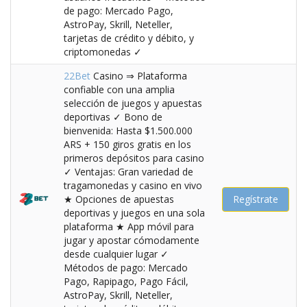
de pago: Mercado Pago,
AstroPay, Skrill, Neteller,
tarjetas de crédito y débito, y
criptomonedas ✓
22Bet
Casino ⇒ Plataforma
confiable con una amplia
selección de juegos y apuestas
deportivas ✓ Bono de
bienvenida: Hasta $1.500.000
ARS + 150 giros gratis en los
primeros depósitos para casino
✓ Ventajas: Gran variedad de
tragamonedas y casino en vivo
★ Opciones de apuestas
Regístrate
deportivas y juegos en una sola
plataforma ★ App móvil para
jugar y apostar cómodamente
desde cualquier lugar ✓
Métodos de pago: Mercado
Pago, Rapipago, Pago Fácil,
AstroPay, Skrill, Neteller,