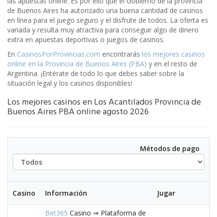
las apuestas online. Es por ello que el Gobierno de la provincia
de Buenos Aires ha autorizado una buena cantidad de casinos
en línea para el juego seguro y el disfrute de todos. La oferta es
variada y resulta muy atractiva para conseguir algo de dinero
extra en apuestas deportivas o juegos de casinos.
En
CasinosPorProvincias.com
encontrarás
los mejores casinos
online en la Provincia de Buenos Aires (PBA)
y en el resto de
Argentina. ¡Entérate de todo lo que debes saber sobre la
situación legal y los casinos disponibles!
Los mejores casinos en Los Acantilados Provincia de
Buenos Aires PBA online agosto 2026
Métodos de pago
Casino
Información
Jugar
Bet365
Casino ⇒ Plataforma de