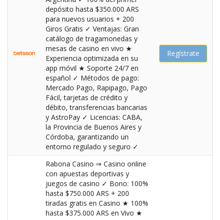
depósito hasta $350.000 ARS
para nuevos usuarios + 200
Giros Gratis ✓ Ventajas: Gran
catálogo de tragamonedas y
mesas de casino en vivo ★
Regístrate
Experiencia optimizada en su
app móvil ★ Soporte 24/7 en
español ✓ Métodos de pago:
Mercado Pago, Rapipago, Pago
Fácil, tarjetas de crédito y
débito, transferencias bancarias
y AstroPay ✓ Licencias: CABA,
la Provincia de Buenos Aires y
Córdoba, garantizando un
entorno regulado y seguro ✓
Rabona Casino ⇒ Casino online
con apuestas deportivas y
juegos de casino ✓ Bono: 100%
hasta $750.000 ARS + 200
tiradas gratis en Casino ★ 100%
hasta $375.000 ARS en Vivo ★