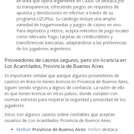
en línea que opera legalmente en CABA. Se destaca por
su transparencia, ofreciendo juegos sin requisitos de
apuesta y devoluciones en efectivo a través de su
programa UZUPlus. Su catálogo incluye una amplia
variedad de tragamonedas y juegos de casino en vivo.
Para depósitos y retiros, acepta métodos de pago locales
como Mercado Pago, tarjetas de crédito/débito y
transferencias bancarias, adaptándose a las preferencias
de los jugadores argentinos.
Proveedores de casinos seguros, pero sin licencia en
Los Acantilados, Provincia de Buenos Aires
Es importante señalar que aunque algunos proveedores de
casinos en línea no tienen licencia en Provincia de Buenos Aires,
siguen siendo seguros y dignos de confianza. La razón de ello
es que tienen licencia en otros países, donde cumplen con
normas estrictas para respetar la seguridad y privacidad de los
jugadores.
Estos son algunos casinos online confiables que aceptan
usuarios de Los Acantilados Provincia de Buenos Aires:
Melbet
Provincia de Buenos Aires:
Melbet
destaca