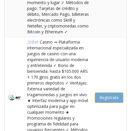
momento y lugar ✓ Métodos de
pago: Tarjetas de crédito y
débito, Mercado Pago, billeteras
electrónicas como Skrill y
Neteller, y criptomonedas como
Bitcoin y Ethereum ✓
20Bet
Casino ⇒ Plataforma
internacional especializada en
juegos de casino con una
experiencia de usuario moderna
y entretenida ✓ Bono de
bienvenida: Hasta $105.000 ARS
+ 170 giros gratis en los dos
primeros depósitos ✓ Ventajas:
Extensa variedad de
tragamonedas y juegos en vivo
Regístrate
★ Interfaz moderna y app móvil
optimizada para jugar en
cualquier momento ★
Promociones regulares y
programa de fidelidad para
usuarios frecuentes ✓ Métodos