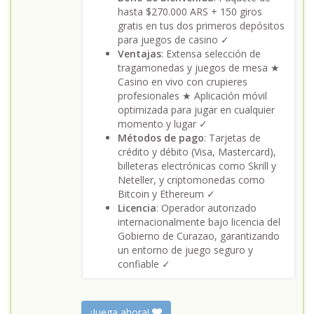
hasta $270.000 ARS + 150 giros
gratis en tus dos primeros depósitos
para juegos de casino ✓
Ventajas
: Extensa selección de
tragamonedas y juegos de mesa ★
Casino en vivo con crupieres
profesionales ★ Aplicación móvil
optimizada para jugar en cualquier
momento y lugar ✓
Métodos de pago
: Tarjetas de
crédito y débito (Visa, Mastercard),
billeteras electrónicas como Skrill y
Neteller, y criptomonedas como
Bitcoin y Ethereum ✓
Licencia
: Operador autorizado
internacionalmente bajo licencia del
Gobierno de Curazao, garantizando
un entorno de juego seguro y
confiable ✓
¡Juega ahora!