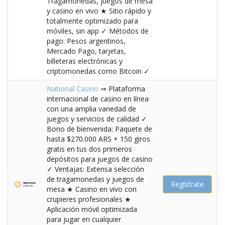
Tragamonedas, juegos de mesa
y casino en vivo ★ Sitio rápido y
totalmente optimizado para
móviles, sin app ✓ Métodos de
pago: Pesos argentinos,
Mercado Pago, tarjetas,
billeteras electrónicas y
criptomonedas como Bitcoin ✓
National Casino
⇒ Plataforma
internacional de casino en línea
con una amplia variedad de
juegos y servicios de calidad ✓
Bono de bienvenida: Paquete de
hasta $270.000 ARS + 150 giros
gratis en tus dos primeros
depósitos para juegos de casino
✓ Ventajas: Extensa selección
de tragamonedas y juegos de
Regístrate
mesa ★ Casino en vivo con
crupieres profesionales ★
Aplicación móvil optimizada
para jugar en cualquier