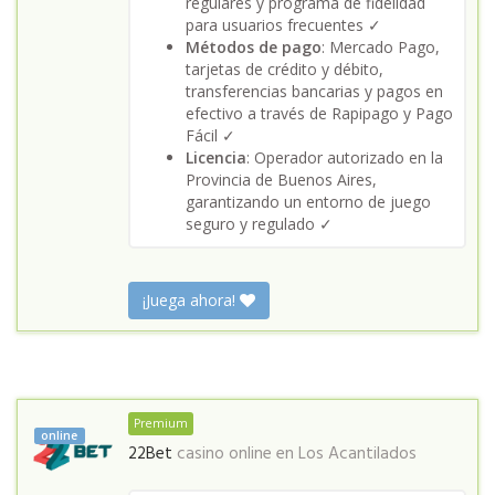
regulares y programa de fidelidad
para usuarios frecuentes ✓
Métodos de pago
: Mercado Pago,
tarjetas de crédito y débito,
transferencias bancarias y pagos en
efectivo a través de Rapipago y Pago
Fácil ✓
Licencia
: Operador autorizado en la
Provincia de Buenos Aires,
garantizando un entorno de juego
seguro y regulado ✓
¡Juega ahora!
Premium
online
22Bet
casino online en
Los Acantilados