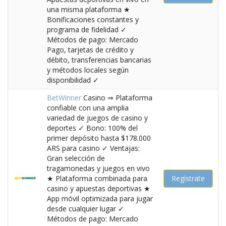
una misma plataforma ★
Bonificaciones constantes y
programa de fidelidad ✓
Métodos de pago: Mercado
Pago, tarjetas de crédito y
débito, transferencias bancarias
y métodos locales según
disponibilidad ✓
BetWinner
Casino ⇒ Plataforma
confiable con una amplia
variedad de juegos de casino y
deportes ✓ Bono: 100% del
primer depósito hasta $178.000
ARS para casino ✓ Ventajas:
Gran selección de
tragamonedas y juegos en vivo
★ Plataforma combinada para
Regístrate
casino y apuestas deportivas ★
App móvil optimizada para jugar
desde cualquier lugar ✓
Métodos de pago: Mercado