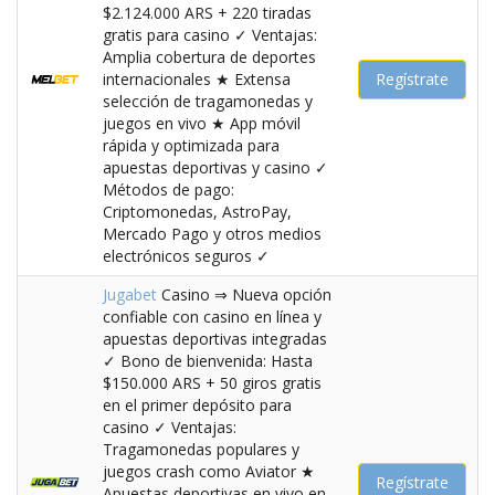
$2.124.000 ARS + 220 tiradas
gratis para casino ✓ Ventajas:
Amplia cobertura de deportes
internacionales ★ Extensa
Regístrate
selección de tragamonedas y
juegos en vivo ★ App móvil
rápida y optimizada para
apuestas deportivas y casino ✓
Métodos de pago:
Criptomonedas, AstroPay,
Mercado Pago y otros medios
electrónicos seguros ✓
Jugabet
Casino ⇒ Nueva opción
confiable con casino en línea y
apuestas deportivas integradas
✓ Bono de bienvenida: Hasta
$150.000 ARS + 50 giros gratis
en el primer depósito para
casino ✓ Ventajas:
Tragamonedas populares y
juegos crash como Aviator ★
Regístrate
Apuestas deportivas en vivo en