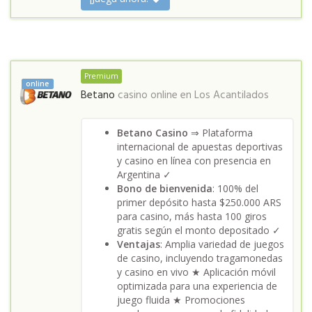
Premium
online
Betano
casino online en
Los Acantilados
Betano Casino
⇒ Plataforma
internacional de apuestas deportivas
y casino en línea con presencia en
Argentina ✓
Bono de bienvenida
: 100% del
primer depósito hasta $250.000 ARS
para casino, más hasta 100 giros
gratis según el monto depositado ✓
Ventajas
: Amplia variedad de juegos
de casino, incluyendo tragamonedas
y casino en vivo ★ Aplicación móvil
optimizada para una experiencia de
juego fluida ★ Promociones