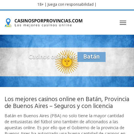
Skip
18+ | Juega con responsabilidad |
to
main
content
Toggl
navig
Casinos online en
Batán
Los mejores casinos online en Batán, Provincia
de Buenos Aires – Seguros y con licencia
Batán en Buenos Aires (PBA) no solo tiene la mayor cantidad
de entusiastas del fútbol sino también de aficionados a las
apuestas online. Es por ello que el Gobierno de la provincia de
Buenos Aires ha autorizado una buena cantidad de casinos en