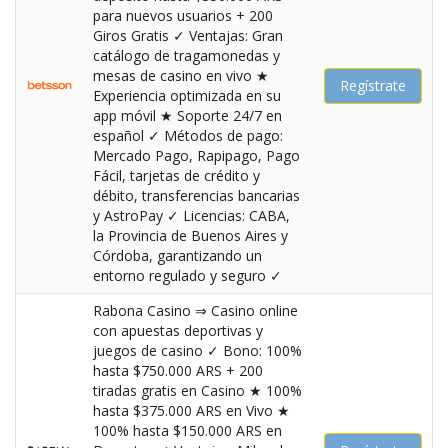
para nuevos usuarios + 200
Giros Gratis ✓ Ventajas: Gran
catálogo de tragamonedas y
mesas de casino en vivo ★
Regístrate
Experiencia optimizada en su
app móvil ★ Soporte 24/7 en
español ✓ Métodos de pago:
Mercado Pago, Rapipago, Pago
Fácil, tarjetas de crédito y
débito, transferencias bancarias
y AstroPay ✓ Licencias: CABA,
la Provincia de Buenos Aires y
Córdoba, garantizando un
entorno regulado y seguro ✓
Rabona Casino ⇒ Casino online
con apuestas deportivas y
juegos de casino ✓ Bono: 100%
hasta $750.000 ARS + 200
tiradas gratis en Casino ★ 100%
hasta $375.000 ARS en Vivo ★
100% hasta $150.000 ARS en