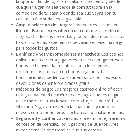
la oportunidad de jugar en cualquier momento y desde
cualquier lugar. Ya sea desde la computadora en la
comodidad de tu casa o donde sea que vayas con tu
celular, la flexibilidad es inigualable.
Amplia selección de juegos:
Los mejores casinos en
línea de Buenos Aires ofrecen una enorme selección de
juegos. Desde tragamonedas y juegos de cartas clásicos
hasta modernas experiencias de casino en vivo ¡hay algo
para todos los gustos!
Bonificaciones y promociones atractivas:
Los casinos
online suelen atraer a jugadores nuevos con generosos
bonos de bienvenida, mientras que a los clientes
existentes los premian con bonos regulares. Las
bonificaciones pueden consistir en bonos por depósito,
devoluciones de dinero o tiradas gratis.
Métodos de pago:
Los mejores casinos online ofrecen
una gran variedad de métodos de pago. Puedes elegir
entre métodos tradicionales como tarjetas de crédito,
Mercado Pago y transferencias bancarias y métodos
nuevos como monederos electrónicos o criptomonedas.
Seguridad y confianza:
Gracias a la estricta regulación y
concesión de licencias, los jugadores de Buenos Aires
pueden tener la seguridad de que sus datos y