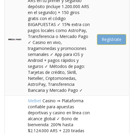
ARS en tu primer y segundo
depósito (incluye 1.200.000 ARS
en el segundo) + 150 giros
gratis con el código
BIGAPUESTAS ✓ 15% extra con
pagos locales como AstroPay,
Transferencia o Mercado Pago
Regístrate
✓ Casino en vivo,
tragamonedas y promociones
semanales ✓ App para iOS y
Android + pagos rápidos y
seguros ✓ Métodos de pago:
Tarjetas de crédito, Skrill,
Neteller, Criptomonedas,
AstroPay, Transferencia
Bancaria y Mercado Pago ✓
Melbet
Casino ⇒ Plataforma
confiable para apuestas
deportivas y casino en línea con
alcance global ✓ Bono de
bienvenida: 200% hasta
$2.124.000 ARS + 220 tiradas