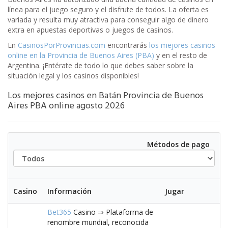
línea para el juego seguro y el disfrute de todos. La oferta es
variada y resulta muy atractiva para conseguir algo de dinero
extra en apuestas deportivas o juegos de casinos.
En
CasinosPorProvincias.com
encontrarás
los mejores casinos
online en la Provincia de Buenos Aires (PBA)
y en el resto de
Argentina. ¡Entérate de todo lo que debes saber sobre la
situación legal y los casinos disponibles!
Los mejores casinos en Batán Provincia de Buenos
Aires PBA online agosto 2026
Métodos de pago
Casino
Información
Jugar
Bet365
Casino ⇒ Plataforma de
renombre mundial, reconocida