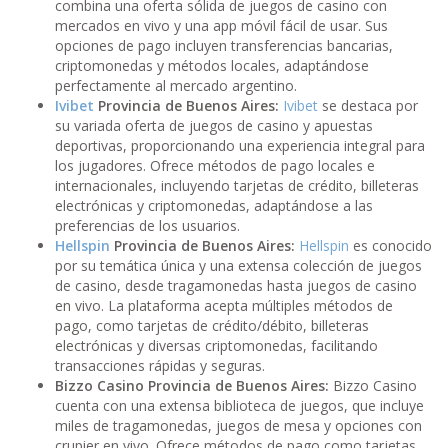
combina una oferta sólida de juegos de casino con
mercados en vivo y una app móvil fácil de usar. Sus
opciones de pago incluyen transferencias bancarias,
criptomonedas y métodos locales, adaptándose
perfectamente al mercado argentino.
Ivibet
Provincia de Buenos Aires:
Ivibet
se destaca por
su variada oferta de juegos de casino y apuestas
deportivas, proporcionando una experiencia integral para
los jugadores. Ofrece métodos de pago locales e
internacionales, incluyendo tarjetas de crédito, billeteras
electrónicas y criptomonedas, adaptándose a las
preferencias de los usuarios.
Hellspin
Provincia de Buenos Aires:
Hellspin
es conocido
por su temática única y una extensa colección de juegos
de casino, desde tragamonedas hasta juegos de casino
en vivo. La plataforma acepta múltiples métodos de
pago, como tarjetas de crédito/débito, billeteras
electrónicas y diversas criptomonedas, facilitando
transacciones rápidas y seguras.
Bizzo Casino Provincia de Buenos Aires:
Bizzo Casino
cuenta con una extensa biblioteca de juegos, que incluye
miles de tragamonedas, juegos de mesa y opciones con
crupier en vivo. Ofrece métodos de pago como tarjetas