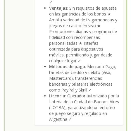
✓
Ventajas
: Sin requisitos de apuesta
en las ganancias de los bonos ★
Amplia variedad de tragamonedas y
juegos de casino en vivo ★
Promociones diarias y programa de
fidelidad con recompensas
personalizadas ★ Interfaz
optimizada para dispositivos
móviles, permitiendo jugar desde
cualquier lugar ✓
Métodos de pago
: Mercado Pago,
tarjetas de crédito y débito (Visa,
MasterCard), transferencias
bancarias y billeteras electrónicas
como PayPal y Skrill ✓
Licencia
: Operador autorizado por la
Lotería de la Ciudad de Buenos Aires
(LOTBA), garantizando un entorno
de juego seguro y regulado en
Argentina ✓