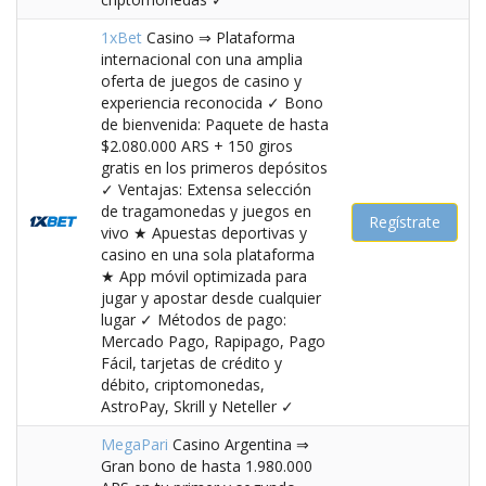
1xBet
Casino ⇒ Plataforma
internacional con una amplia
oferta de juegos de casino y
experiencia reconocida ✓ Bono
de bienvenida: Paquete de hasta
$2.080.000 ARS + 150 giros
gratis en los primeros depósitos
✓ Ventajas: Extensa selección
de tragamonedas y juegos en
Regístrate
vivo ★ Apuestas deportivas y
casino en una sola plataforma
★ App móvil optimizada para
jugar y apostar desde cualquier
lugar ✓ Métodos de pago:
Mercado Pago, Rapipago, Pago
Fácil, tarjetas de crédito y
débito, criptomonedas,
AstroPay, Skrill y Neteller ✓
MegaPari
Casino Argentina ⇒
Gran bono de hasta 1.980.000