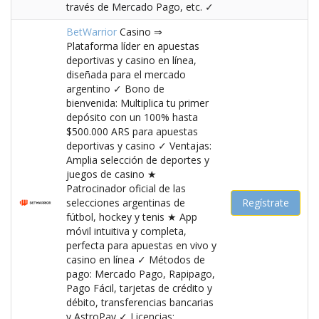
través de Mercado Pago, etc. ✓
BetWarrior
Casino ⇒
Plataforma líder en apuestas
deportivas y casino en línea,
diseñada para el mercado
argentino ✓ Bono de
bienvenida: Multiplica tu primer
depósito con un 100% hasta
$500.000 ARS para apuestas
deportivas y casino ✓ Ventajas:
Amplia selección de deportes y
juegos de casino ★
Patrocinador oficial de las
selecciones argentinas de
Regístrate
fútbol, hockey y tenis ★ App
móvil intuitiva y completa,
perfecta para apuestas en vivo y
casino en línea ✓ Métodos de
pago: Mercado Pago, Rapipago,
Pago Fácil, tarjetas de crédito y
débito, transferencias bancarias
y AstroPay ✓ Licencias: