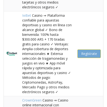
tarjetas y otros medios
electrónicos seguros ✓
IviBet
Casino ⇒ Plataforma
confiable para apuestas
deportivas y casino en línea con
alcance global ✓ Bono de
bienvenida: 100% hasta
$300.000 ARS + 170 tiradas
gratis para casino ✓ Ventajas:
Amplia cobertura de deportes
internacionales ★ Extensa
Regístrate
selección de tragamonedas y
juegos en vivo ★ App móvil
rápida y optimizada para
apuestas deportivas y casino ✓
Métodos de pago:
Criptomonedas, AstroPay,
Mercado Pago y otros medios
electrónicos seguros ✓
CrownGreen
Casino ⇒ Casino
online internacional con