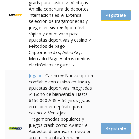
gratis para casino ✓ Ventajas:
Amplia cobertura de deportes
internacionales ★ Extensa
Regístrate
selección de tragamonedas y
juegos en vivo ★ App móvil
rápida y optimizada para
apuestas deportivas y casino ✓
Métodos de pago:
Criptomonedas, AstroPay,
Mercado Pago y otros medios
electrónicos seguros ✓
Jugabet
Casino ⇒ Nueva opción
confiable con casino en línea y
apuestas deportivas integradas
✓ Bono de bienvenida: Hasta
$150.000 ARS + 50 giros gratis
en el primer depósito para
casino ✓ Ventajas:
Tragamonedas populares y
juegos crash como Aviator ★
Regístrate
Apuestas deportivas en vivo en
una misma plataforma ★