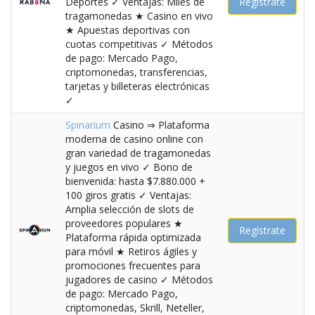
Deportes ✓ Ventajas: Miles de
Regístrate
tragamonedas ★ Casino en vivo
★ Apuestas deportivas con
cuotas competitivas ✓ Métodos
de pago: Mercado Pago,
criptomonedas, transferencias,
tarjetas y billeteras electrónicas
✓
Spinarium
Casino ⇒ Plataforma
moderna de casino online con
gran variedad de tragamonedas
y juegos en vivo ✓ Bono de
bienvenida: hasta $7.880.000 +
100 giros gratis ✓ Ventajas:
Amplia selección de slots de
proveedores populares ★
Regístrate
Plataforma rápida optimizada
para móvil ★ Retiros ágiles y
promociones frecuentes para
jugadores de casino ✓ Métodos
de pago: Mercado Pago,
criptomonedas, Skrill, Neteller,