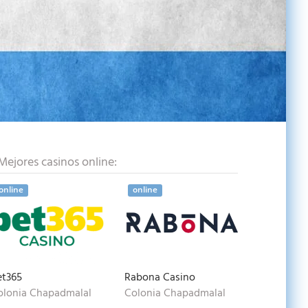
Mejores casinos online:
online
online
et365
Rabona Casino
olonia Chapadmalal
Colonia Chapadmalal