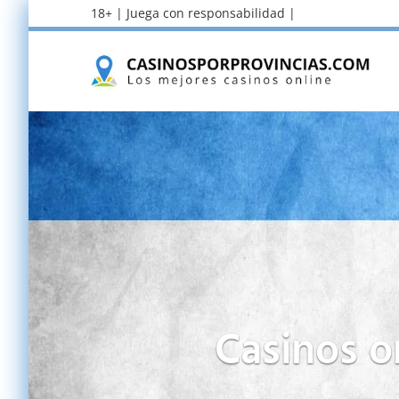
Skip
18+ | Juega con responsabilidad |
to
main
content
Casinos o