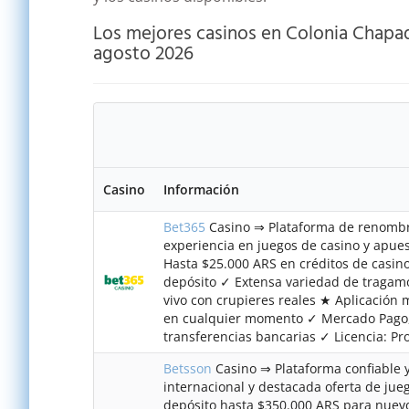
Los mejores casinos en Colonia Chapad
agosto 2026
Casino
Información
Bet365
Casino ⇒ Plataforma de renombr
experiencia en juegos de casino y apue
Hasta $25.000 ARS en créditos de casino 
depósito ✓ Extensa variedad de tragam
vivo con crupieres reales ★ Aplicación m
en cualquier momento ✓ Mercado Pago, As
transferencias bancarias ✓ Licencia: Pr
Betsson
Casino ⇒ Plataforma confiable y
internacional y destacada oferta de ju
depósito hasta $350.000 ARS para nuevo