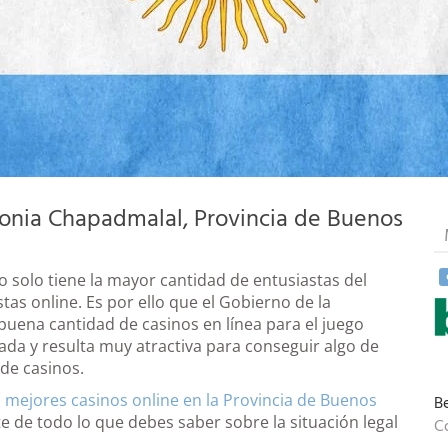
lonia Chapadmalal, Provincia de Buenos
 solo tiene la mayor cantidad de entusiastas del
tas online. Es por ello que el Gobierno de la
buena cantidad de casinos en línea para el juego
riada y resulta muy atractiva para conseguir algo de
de casinos.
s mejores casinos online en la Provincia de Buenos
B
te de todo lo que debes saber sobre la situación legal
C