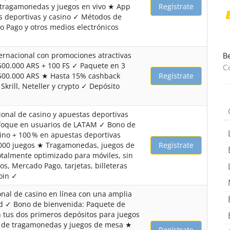
 tragamonedas y juegos en vivo ★ App
Regístrate
s deportivas y casino ✓ Métodos de
 Pago y otros medios electrónicos
B
ernacional con promociones atractivas
500.000 ARS + 100 FS ✓ Paquete en 3
C
.500.000 ARS ★ Hasta 15% cashback
Regístrate
Skrill, Neteller y crypto ✓ Depósito
onal de casino y apuestas deportivas
enfoque en usuarios de LATAM ✓ Bono de
ino + 100 % en apuestas deportivas
.000 juegos ★ Tragamonedas, juegos de
Regístrate
totalmente optimizado para móviles, sin
, Mercado Pago, tarjetas, billeteras
oin ✓
nal de casino en línea con una amplia
dad ✓ Bono de bienvenida: Paquete de
n tus dos primeros depósitos para juegos
ón de tragamonedas y juegos de mesa ★
Regístrate