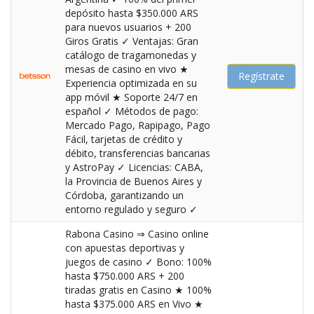
depósito hasta $350.000 ARS
para nuevos usuarios + 200
Giros Gratis ✓ Ventajas: Gran
catálogo de tragamonedas y
mesas de casino en vivo ★
Regístrate
Experiencia optimizada en su
app móvil ★ Soporte 24/7 en
español ✓ Métodos de pago:
Mercado Pago, Rapipago, Pago
Fácil, tarjetas de crédito y
débito, transferencias bancarias
y AstroPay ✓ Licencias: CABA,
la Provincia de Buenos Aires y
Córdoba, garantizando un
entorno regulado y seguro ✓
Rabona Casino ⇒ Casino online
con apuestas deportivas y
juegos de casino ✓ Bono: 100%
hasta $750.000 ARS + 200
tiradas gratis en Casino ★ 100%
hasta $375.000 ARS en Vivo ★