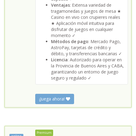
Ventajas
: Extensa variedad de
tragamonedas y juegos de mesa ★
Casino en vivo con crupieres reales
★ Aplicación móvil intuitiva para
disfrutar de juegos en cualquier
momento ✓
Métodos de pago
: Mercado Pago,
AstroPay, tarjetas de crédito y
débito, y transferencias bancarias ✓
Licencia
: Autorizado para operar en
la Provincia de Buenos Aires y CABA,
garantizando un entorno de juego
seguro y regulado ✓
¡Juega ahora!
Premium