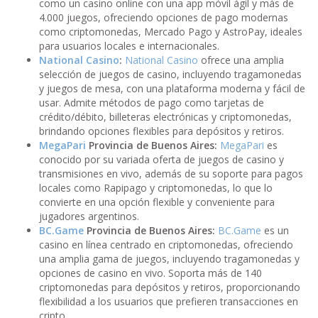
como un casino online con una app móvil ágil y más de
4.000 juegos, ofreciendo opciones de pago modernas
como criptomonedas, Mercado Pago y AstroPay, ideales
para usuarios locales e internacionales.
National Casino
:
National Casino
ofrece una amplia
selección de juegos de casino, incluyendo tragamonedas
y juegos de mesa, con una plataforma moderna y fácil de
usar. Admite métodos de pago como tarjetas de
crédito/débito, billeteras electrónicas y criptomonedas,
brindando opciones flexibles para depósitos y retiros.
MegaPari
Provincia de Buenos Aires:
MegaPari
es
conocido por su variada oferta de juegos de casino y
transmisiones en vivo, además de su soporte para pagos
locales como Rapipago y criptomonedas, lo que lo
convierte en una opción flexible y conveniente para
jugadores argentinos.
BC.Game
Provincia de Buenos Aires:
BC.Game
es un
casino en línea centrado en criptomonedas, ofreciendo
una amplia gama de juegos, incluyendo tragamonedas y
opciones de casino en vivo. Soporta más de 140
criptomonedas para depósitos y retiros, proporcionando
flexibilidad a los usuarios que prefieren transacciones en
cripto.