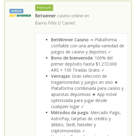
Premium
online
Betwinner
casino online en
Barrio Félix U Camet
BetWinner Casino
⇒ Plataforma
confiable con una amplia variedad de
juegos de casino y deportes ✓
Bono de bienvenida
: 100% del
primer depósito hasta $1.272.000
ARS + 150 Tiradas Gratis ✓
Ventajas
: Gran selección de
tragamonedas y juegos en vivo ★
Plataforma combinada para casino y
apuestas deportivas ★ App móvil
optimizada para jugar desde
cualquier lugar ✓
Métodos de pago
: Mercado Pago,
AstroPay, tarjetas de crédito y
débito, Skrill, Neteller y
criptomonedas ✓