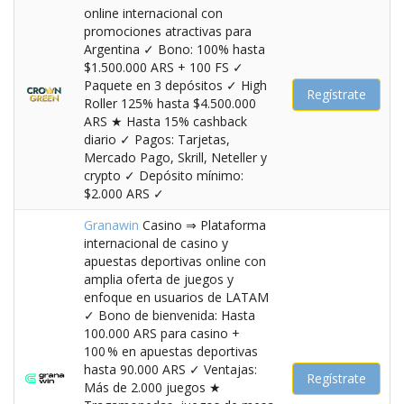
online internacional con
promociones atractivas para
Argentina ✓ Bono: 100% hasta
$1.500.000 ARS + 100 FS ✓
Paquete en 3 depósitos ✓ High
Regístrate
Roller 125% hasta $4.500.000
ARS ★ Hasta 15% cashback
diario ✓ Pagos: Tarjetas,
Mercado Pago, Skrill, Neteller y
crypto ✓ Depósito mínimo:
$2.000 ARS ✓
Granawin
Casino ⇒ Plataforma
internacional de casino y
apuestas deportivas online con
amplia oferta de juegos y
enfoque en usuarios de LATAM
✓ Bono de bienvenida: Hasta
100.000 ARS para casino +
100 % en apuestas deportivas
hasta 90.000 ARS ✓ Ventajas:
Regístrate
Más de 2.000 juegos ★