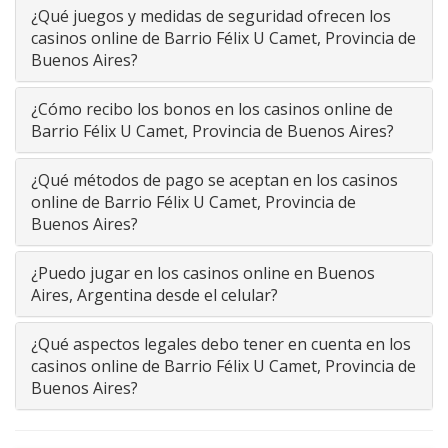
¿Qué juegos y medidas de seguridad ofrecen los
casinos online de Barrio Félix U Camet, Provincia de
Buenos Aires?
¿Cómo recibo los bonos en los casinos online de
Barrio Félix U Camet, Provincia de Buenos Aires?
¿Qué métodos de pago se aceptan en los casinos
online de Barrio Félix U Camet, Provincia de
Buenos Aires?
¿Puedo jugar en los casinos online en Buenos
Aires, Argentina desde el celular?
¿Qué aspectos legales debo tener en cuenta en los
casinos online de Barrio Félix U Camet, Provincia de
Buenos Aires?