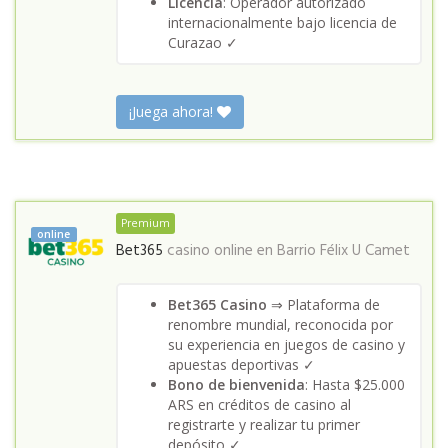
Licencia
: Operador autorizado
internacionalmente bajo licencia de
Curazao ✓
¡Juega ahora!
Premium
online
Bet365
casino online en
Barrio Félix U Camet
Bet365 Casino
⇒ Plataforma de
renombre mundial, reconocida por
su experiencia en juegos de casino y
apuestas deportivas ✓
Bono de bienvenida
: Hasta $25.000
ARS en créditos de casino al
registrarte y realizar tu primer
depósito ✓