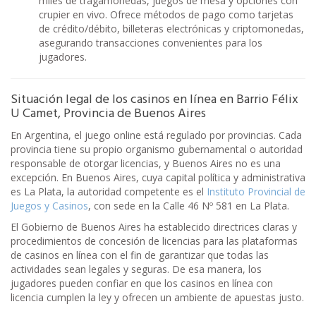
miles de tragamonedas, juegos de mesa y opciones con
crupier en vivo. Ofrece métodos de pago como tarjetas
de crédito/débito, billeteras electrónicas y criptomonedas,
asegurando transacciones convenientes para los
jugadores.
Situación legal de los casinos en línea en Barrio Félix
U Camet, Provincia de Buenos Aires
En Argentina, el juego online está regulado por provincias. Cada
provincia tiene su propio organismo gubernamental o autoridad
responsable de otorgar licencias, y Buenos Aires no es una
excepción. En Buenos Aires, cuya capital política y administrativa
es La Plata, la autoridad competente es el
Instituto Provincial de
Juegos y Casinos
, con sede en la Calle 46 Nº 581 en La Plata.
El Gobierno de Buenos Aires ha establecido directrices claras y
procedimientos de concesión de licencias para las plataformas
de casinos en línea con el fin de garantizar que todas las
actividades sean legales y seguras. De esa manera, los
jugadores pueden confiar en que los casinos en línea con
licencia cumplen la ley y ofrecen un ambiente de apuestas justo.