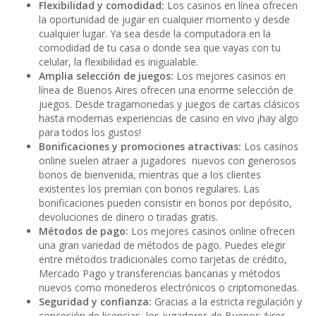
Flexibilidad y comodidad:
Los casinos en línea ofrecen
la oportunidad de jugar en cualquier momento y desde
cualquier lugar. Ya sea desde la computadora en la
comodidad de tu casa o donde sea que vayas con tu
celular, la flexibilidad es inigualable.
Amplia selección de juegos:
Los mejores casinos en
línea de Buenos Aires ofrecen una enorme selección de
juegos. Desde tragamonedas y juegos de cartas clásicos
hasta modernas experiencias de casino en vivo ¡hay algo
para todos los gustos!
Bonificaciones y promociones atractivas:
Los casinos
online suelen atraer a jugadores nuevos con generosos
bonos de bienvenida, mientras que a los clientes
existentes los premian con bonos regulares. Las
bonificaciones pueden consistir en bonos por depósito,
devoluciones de dinero o tiradas gratis.
Métodos de pago:
Los mejores casinos online ofrecen
una gran variedad de métodos de pago. Puedes elegir
entre métodos tradicionales como tarjetas de crédito,
Mercado Pago y transferencias bancarias y métodos
nuevos como monederos electrónicos o criptomonedas.
Seguridad y confianza:
Gracias a la estricta regulación y
concesión de licencias, los jugadores de Buenos Aires