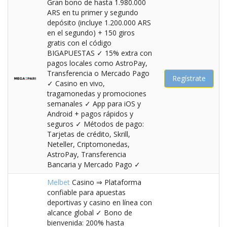
Gran bono de hasta 1.980.000
ARS en tu primer y segundo
depósito (incluye 1.200.000 ARS
en el segundo) + 150 giros
gratis con el código
BIGAPUESTAS ✓ 15% extra con
pagos locales como AstroPay,
Transferencia o Mercado Pago
Regístrate
✓ Casino en vivo,
tragamonedas y promociones
semanales ✓ App para iOS y
Android + pagos rápidos y
seguros ✓ Métodos de pago:
Tarjetas de crédito, Skrill,
Neteller, Criptomonedas,
AstroPay, Transferencia
Bancaria y Mercado Pago ✓
Melbet
Casino ⇒ Plataforma
confiable para apuestas
deportivas y casino en línea con
alcance global ✓ Bono de
bienvenida: 200% hasta