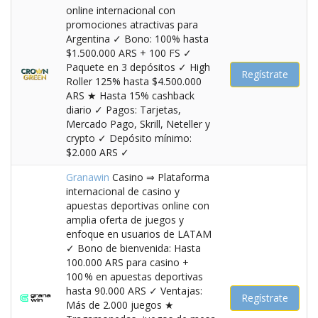
online internacional con
promociones atractivas para
Argentina ✓ Bono: 100% hasta
$1.500.000 ARS + 100 FS ✓
Paquete en 3 depósitos ✓ High
Regístrate
Roller 125% hasta $4.500.000
ARS ★ Hasta 15% cashback
diario ✓ Pagos: Tarjetas,
Mercado Pago, Skrill, Neteller y
crypto ✓ Depósito mínimo:
$2.000 ARS ✓
Granawin
Casino ⇒ Plataforma
internacional de casino y
apuestas deportivas online con
amplia oferta de juegos y
enfoque en usuarios de LATAM
✓ Bono de bienvenida: Hasta
100.000 ARS para casino +
100 % en apuestas deportivas
hasta 90.000 ARS ✓ Ventajas:
Regístrate
Más de 2.000 juegos ★