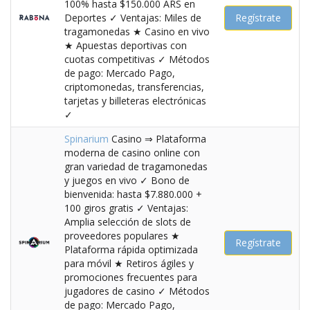
100% hasta $150.000 ARS en
Deportes ✓ Ventajas: Miles de
Regístrate
tragamonedas ★ Casino en vivo
★ Apuestas deportivas con
cuotas competitivas ✓ Métodos
de pago: Mercado Pago,
criptomonedas, transferencias,
tarjetas y billeteras electrónicas
✓
Spinarium
Casino ⇒ Plataforma
moderna de casino online con
gran variedad de tragamonedas
y juegos en vivo ✓ Bono de
bienvenida: hasta $7.880.000 +
100 giros gratis ✓ Ventajas:
Amplia selección de slots de
proveedores populares ★
Regístrate
Plataforma rápida optimizada
para móvil ★ Retiros ágiles y
promociones frecuentes para
jugadores de casino ✓ Métodos
de pago: Mercado Pago,