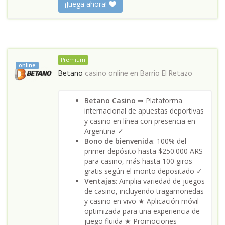
¡Juega ahora!
Premium
online
Betano
casino online en
Barrio El Retazo
Betano Casino
⇒ Plataforma
internacional de apuestas deportivas
y casino en línea con presencia en
Argentina ✓
Bono de bienvenida
: 100% del
primer depósito hasta $250.000 ARS
para casino, más hasta 100 giros
gratis según el monto depositado ✓
Ventajas
: Amplia variedad de juegos
de casino, incluyendo tragamonedas
y casino en vivo ★ Aplicación móvil
optimizada para una experiencia de
juego fluida ★ Promociones