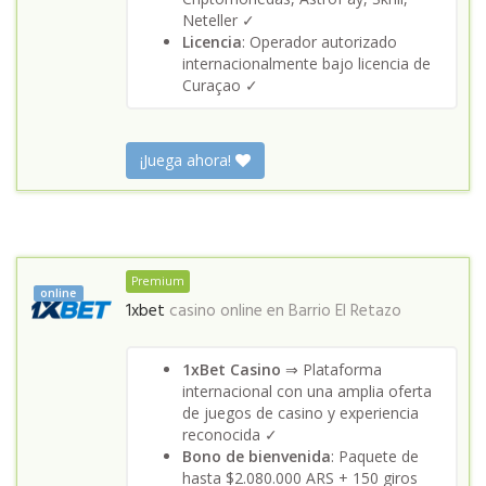
Neteller ✓
Licencia
: Operador autorizado
internacionalmente bajo licencia de
Curaçao ✓
¡Juega ahora!
Premium
online
1xbet
casino online en
Barrio El Retazo
1xBet Casino
⇒ Plataforma
internacional con una amplia oferta
de juegos de casino y experiencia
reconocida ✓
Bono de bienvenida
: Paquete de
hasta $2.080.000 ARS + 150 giros