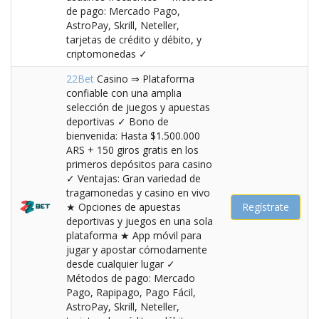
de pago: Mercado Pago,
AstroPay, Skrill, Neteller,
tarjetas de crédito y débito, y
criptomonedas ✓
22Bet
Casino ⇒ Plataforma
confiable con una amplia
selección de juegos y apuestas
deportivas ✓ Bono de
bienvenida: Hasta $1.500.000
ARS + 150 giros gratis en los
primeros depósitos para casino
✓ Ventajas: Gran variedad de
tragamonedas y casino en vivo
★ Opciones de apuestas
Regístrate
deportivas y juegos en una sola
plataforma ★ App móvil para
jugar y apostar cómodamente
desde cualquier lugar ✓
Métodos de pago: Mercado
Pago, Rapipago, Pago Fácil,
AstroPay, Skrill, Neteller,