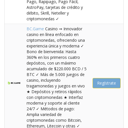
Pago, Rapipago, Pago Fácil,
AstroPay, tarjetas de crédito y
débito, Skrill, Neteller y
criptomonedas ✓
BC.Game
Casino ⇒ Innovador
casino en línea enfocado en
criptomonedas, ofreciendo una
experiencia única y moderna ✓
Bono de bienvenida: Hasta
360% en los primeros cuatro
depósitos, con un máximo
acumulado de $220.000 BCD / 5
BTC ✓ Más de 5.000 juegos de
casino, incluyendo
Regístrate
tragamonedas y juegos en vivo
★ Depósitos y retiros rápidos
con criptomonedas ★ Interfaz
moderna y soporte al cliente
24/7 ✓ Métodos de pago:
Amplia variedad de
criptomonedas como Bitcoin,
Ethereum, Litecoin y otras ✓