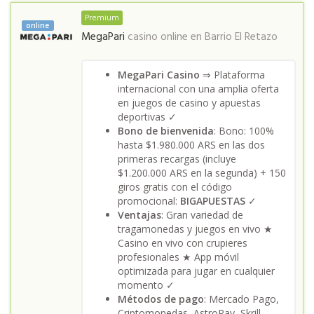
Premium
online
MegaPari
casino online en
Barrio El Retazo
MegaPari Casino
⇒ Plataforma
internacional con una amplia oferta
en juegos de casino y apuestas
deportivas ✓
Bono de bienvenida
: Bono: 100%
hasta $1.980.000 ARS en las dos
primeras recargas (incluye
$1.200.000 ARS en la segunda) + 150
giros gratis con el código
promocional:
BIGAPUESTAS
✓
Ventajas
: Gran variedad de
tragamonedas y juegos en vivo ★
Casino en vivo con crupieres
profesionales ★ App móvil
optimizada para jugar en cualquier
momento ✓
Métodos de pago
: Mercado Pago,
Criptomonedas, AstroPay, Skrill,