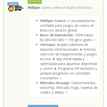
Premium
online
HellSpin
casino online en
Barrio El Retazo
HellSpin Casino
⇒ Una plataforma
confiable para juegos de casino en
línea con alcance global.
Bono de bienvenida:
100% hasta
$2.400.000 ARS + 150 giros gratis ✓
Ventajas:
Amplia cobertura de
deportes internacionales ★ Extensa
selección de tragamonedas y juegos
en vivo ★ App móvil rápida y
optimizada para apuestas deportivas
y casino ★ Programa VIP exclusivo y
jackpot progresivo en constante
crecimiento ✓
Métodos de pago:
Criptomonedas,
AstroPay, Mercado Pago, tarjetas de
crédito y débito ✓