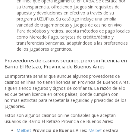
en línea que opera legalmente en CABA. Se destaca por
su transparencia, ofreciendo juegos sin requisitos de
apuesta y devoluciones en efectivo a través de su
programa UZUPlus. Su catálogo incluye una amplia
variedad de tragamonedas y juegos de casino en vivo.
Para depósitos y retiros, acepta métodos de pago locales
como Mercado Pago, tarjetas de crédito/débito y
transferencias bancarias, adaptándose a las preferencias
de los jugadores argentinos.
Proveedores de casinos seguros, pero sin licencia en
Barrio El Retazo, Provincia de Buenos Aires
Es importante señalar que aunque algunos proveedores de
casinos en línea no tienen licencia en Provincia de Buenos Aires,
siguen siendo seguros y dignos de confianza. La razón de ello
es que tienen licencia en otros países, donde cumplen con
normas estrictas para respetar la seguridad y privacidad de los
jugadores.
Estos son algunos casinos online confiables que aceptan
usuarios de Barrio El Retazo Provincia de Buenos Aires:
Melbet
Provincia de Buenos Aires:
Melbet
destaca