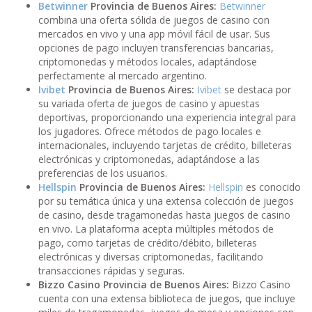
Betwinner
Provincia de Buenos Aires:
Betwinner
combina una oferta sólida de juegos de casino con
mercados en vivo y una app móvil fácil de usar. Sus
opciones de pago incluyen transferencias bancarias,
criptomonedas y métodos locales, adaptándose
perfectamente al mercado argentino.
Ivibet
Provincia de Buenos Aires:
Ivibet
se destaca por
su variada oferta de juegos de casino y apuestas
deportivas, proporcionando una experiencia integral para
los jugadores. Ofrece métodos de pago locales e
internacionales, incluyendo tarjetas de crédito, billeteras
electrónicas y criptomonedas, adaptándose a las
preferencias de los usuarios.
Hellspin
Provincia de Buenos Aires:
Hellspin
es conocido
por su temática única y una extensa colección de juegos
de casino, desde tragamonedas hasta juegos de casino
en vivo. La plataforma acepta múltiples métodos de
pago, como tarjetas de crédito/débito, billeteras
electrónicas y diversas criptomonedas, facilitando
transacciones rápidas y seguras.
Bizzo Casino Provincia de Buenos Aires:
Bizzo Casino
cuenta con una extensa biblioteca de juegos, que incluye