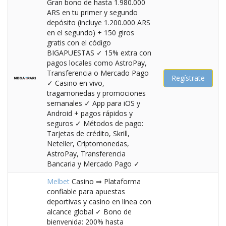
Gran bono de hasta 1.980.000
ARS en tu primer y segundo
depósito (incluye 1.200.000 ARS
en el segundo) + 150 giros
gratis con el código
BIGAPUESTAS ✓ 15% extra con
pagos locales como AstroPay,
Transferencia o Mercado Pago
Regístrate
✓ Casino en vivo,
tragamonedas y promociones
semanales ✓ App para iOS y
Android + pagos rápidos y
seguros ✓ Métodos de pago:
Tarjetas de crédito, Skrill,
Neteller, Criptomonedas,
AstroPay, Transferencia
Bancaria y Mercado Pago ✓
Melbet
Casino ⇒ Plataforma
confiable para apuestas
deportivas y casino en línea con
alcance global ✓ Bono de
bienvenida: 200% hasta