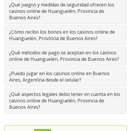
¿Qué juegos y medidas de seguridad ofrecen los
casinos online de Huanguelén, Provincia de
Buenos Aires?
¿Cómo recibo los bonos en los casinos online de
Huanguelén, Provincia de Buenos Aires?
¿Qué métodos de pago se aceptan en los casinos
online de Huanguelén, Provincia de Buenos Aires?
¿Puedo jugar en los casinos online en Buenos
Aires, Argentina desde el celular?
¿Qué aspectos legales debo tener en cuenta en los
casinos online de Huanguelén, Provincia de
Buenos Aires?