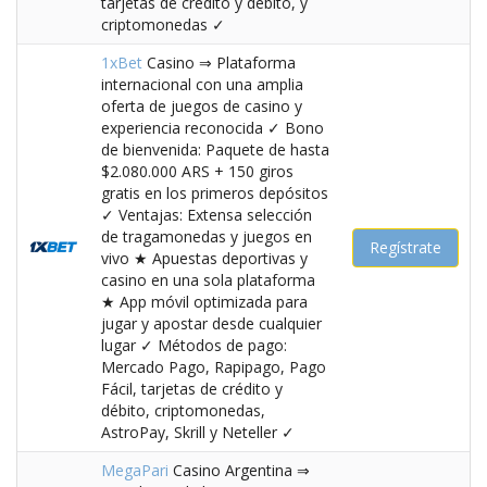
tarjetas de crédito y débito, y
criptomonedas ✓
1xBet
Casino ⇒ Plataforma
internacional con una amplia
oferta de juegos de casino y
experiencia reconocida ✓ Bono
de bienvenida: Paquete de hasta
$2.080.000 ARS + 150 giros
gratis en los primeros depósitos
✓ Ventajas: Extensa selección
de tragamonedas y juegos en
Regístrate
vivo ★ Apuestas deportivas y
casino en una sola plataforma
★ App móvil optimizada para
jugar y apostar desde cualquier
lugar ✓ Métodos de pago:
Mercado Pago, Rapipago, Pago
Fácil, tarjetas de crédito y
débito, criptomonedas,
AstroPay, Skrill y Neteller ✓
MegaPari
Casino Argentina ⇒