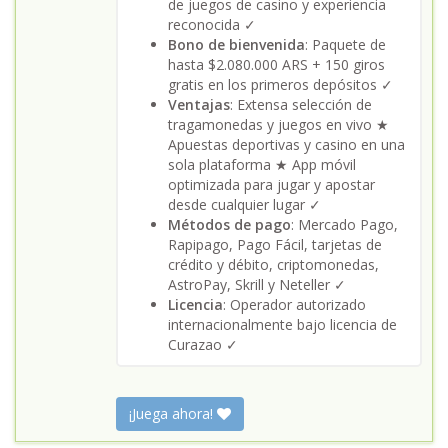
de juegos de casino y experiencia
reconocida ✓
Bono de bienvenida
: Paquete de
hasta $2.080.000 ARS + 150 giros
gratis en los primeros depósitos ✓
Ventajas
: Extensa selección de
tragamonedas y juegos en vivo ★
Apuestas deportivas y casino en una
sola plataforma ★ App móvil
optimizada para jugar y apostar
desde cualquier lugar ✓
Métodos de pago
: Mercado Pago,
Rapipago, Pago Fácil, tarjetas de
crédito y débito, criptomonedas,
AstroPay, Skrill y Neteller ✓
Licencia
: Operador autorizado
internacionalmente bajo licencia de
Curazao ✓
¡Juega ahora!