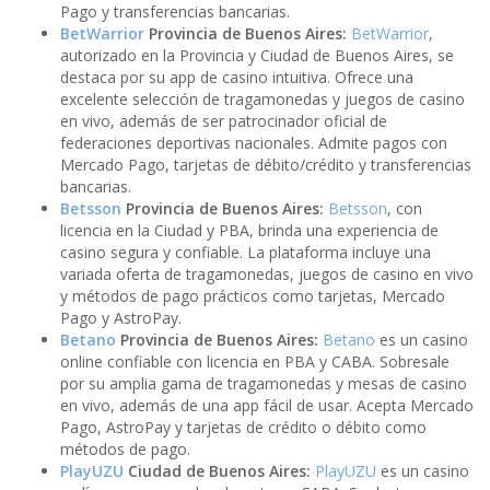
Pago y transferencias bancarias.
BetWarrior
Provincia de Buenos Aires:
BetWarrior
,
autorizado en la Provincia y Ciudad de Buenos Aires, se
destaca por su app de casino intuitiva. Ofrece una
excelente selección de tragamonedas y juegos de casino
en vivo, además de ser patrocinador oficial de
federaciones deportivas nacionales. Admite pagos con
Mercado Pago, tarjetas de débito/crédito y transferencias
bancarias.
Betsson
Provincia de Buenos Aires:
Betsson
, con
licencia en la Ciudad y PBA, brinda una experiencia de
casino segura y confiable. La plataforma incluye una
variada oferta de tragamonedas, juegos de casino en vivo
y métodos de pago prácticos como tarjetas, Mercado
Pago y AstroPay.
Betano
Provincia de Buenos Aires:
Betano
es un casino
online confiable con licencia en PBA y CABA. Sobresale
por su amplia gama de tragamonedas y mesas de casino
en vivo, además de una app fácil de usar. Acepta Mercado
Pago, AstroPay y tarjetas de crédito o débito como
métodos de pago.
PlayUZU
Ciudad de Buenos Aires:
PlayUZU
es un casino