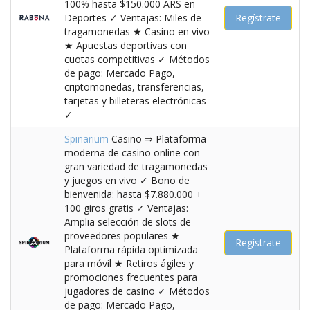
100% hasta $150.000 ARS en
Deportes ✓ Ventajas: Miles de
Regístrate
tragamonedas ★ Casino en vivo
★ Apuestas deportivas con
cuotas competitivas ✓ Métodos
de pago: Mercado Pago,
criptomonedas, transferencias,
tarjetas y billeteras electrónicas
✓
Spinarium
Casino ⇒ Plataforma
moderna de casino online con
gran variedad de tragamonedas
y juegos en vivo ✓ Bono de
bienvenida: hasta $7.880.000 +
100 giros gratis ✓ Ventajas:
Amplia selección de slots de
proveedores populares ★
Regístrate
Plataforma rápida optimizada
para móvil ★ Retiros ágiles y
promociones frecuentes para
jugadores de casino ✓ Métodos
de pago: Mercado Pago,