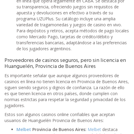
en línea que opera legalmente en CABA. Se destaca por
su transparencia, ofreciendo juegos sin requisitos de
apuesta y devoluciones en efectivo a través de su
programa UZUPlus. Su catálogo incluye una amplia
variedad de tragamonedas y juegos de casino en vivo.
Para depósitos y retiros, acepta métodos de pago locales
como Mercado Pago, tarjetas de crédito/débito y
transferencias bancarias, adaptándose a las preferencias
de los jugadores argentinos.
Proveedores de casinos seguros, pero sin licencia en
Huanguelén, Provincia de Buenos Aires
Es importante señalar que aunque algunos proveedores de
casinos en línea no tienen licencia en Provincia de Buenos Aires,
siguen siendo seguros y dignos de confianza. La razón de ello
es que tienen licencia en otros países, donde cumplen con
normas estrictas para respetar la seguridad y privacidad de los
jugadores.
Estos son algunos casinos online confiables que aceptan
usuarios de Huanguelén Provincia de Buenos Aires:
Melbet
Provincia de Buenos Aires:
Melbet
destaca