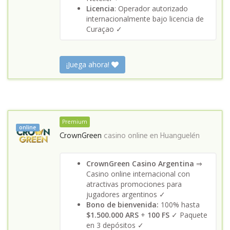
Licencia
: Operador autorizado
internacionalmente bajo licencia de
Curaçao ✓
¡Juega ahora!
Premium
online
CrownGreen
casino online en
Huanguelén
CrownGreen Casino Argentina
⇒
Casino online internacional con
atractivas promociones para
jugadores argentinos ✓
Bono de bienvenida:
100% hasta
$1.500.000 ARS
+
100 FS
✓ Paquete
en 3 depósitos ✓