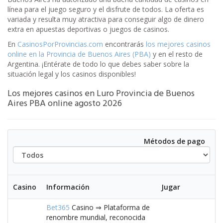
línea para el juego seguro y el disfrute de todos. La oferta es
variada y resulta muy atractiva para conseguir algo de dinero
extra en apuestas deportivas o juegos de casinos.
En
CasinosPorProvincias.com
encontrarás
los mejores casinos
online en la Provincia de Buenos Aires (PBA)
y en el resto de
Argentina. ¡Entérate de todo lo que debes saber sobre la
situación legal y los casinos disponibles!
Los mejores casinos en Luro Provincia de Buenos
Aires PBA online agosto 2026
Métodos de pago
Casino
Información
Jugar
Bet365
Casino ⇒ Plataforma de
renombre mundial, reconocida