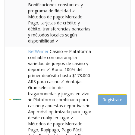
Bonificaciones constantes y
programa de fidelidad ✓
Métodos de pago: Mercado
Pago, tarjetas de crédito y
débito, transferencias bancarias
y métodos locales según
disponibilidad ✓
BetWinner
Casino ⇒ Plataforma
confiable con una amplia
variedad de juegos de casino y
deportes ✓ Bono: 100% del
primer depósito hasta $178.000
ARS para casino ✓ Ventajas:
Gran selección de
tragamonedas y juegos en vivo
★ Plataforma combinada para
Regístrate
casino y apuestas deportivas ★
App móvil optimizada para jugar
desde cualquier lugar ✓
Métodos de pago: Mercado
Pago, Rapipago, Pago Fácil,