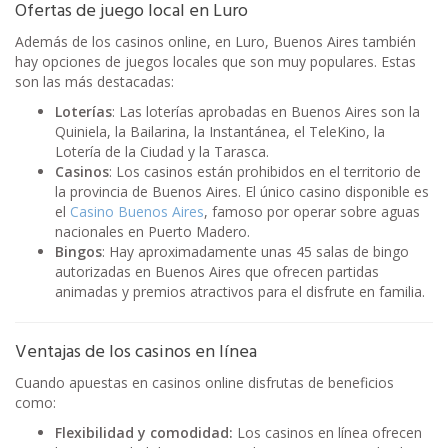
Ofertas de juego local en Luro
Además de los casinos online, en Luro, Buenos Aires también
hay opciones de juegos locales que son muy populares. Estas
son las más destacadas:
Loterías
: Las loterías aprobadas en Buenos Aires son la
Quiniela, la Bailarina, la Instantánea, el TeleKino, la
Lotería de la Ciudad y la Tarasca.
Casinos
: Los casinos están prohibidos en el territorio de
la provincia de Buenos Aires. El único casino disponible es
el
Casino Buenos Aires
, famoso por operar sobre aguas
nacionales en Puerto Madero.
Bingos
: Hay aproximadamente unas 45 salas de bingo
autorizadas en Buenos Aires que ofrecen partidas
animadas y premios atractivos para el disfrute en familia.
Ventajas de los casinos en línea
Cuando apuestas en casinos online disfrutas de beneficios
como:
Flexibilidad y comodidad:
Los casinos en línea ofrecen