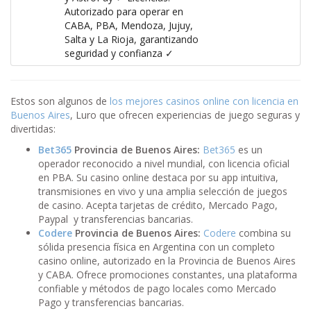
Autorizado para operar en
CABA, PBA, Mendoza, Jujuy,
Salta y La Rioja, garantizando
seguridad y confianza ✓
Estos son algunos de
los mejores casinos online con licencia en
Buenos Aires
, Luro que ofrecen experiencias de juego seguras y
divertidas:
Bet365
Provincia de Buenos Aires:
Bet365
es un
operador reconocido a nivel mundial, con licencia oficial
en PBA. Su casino online destaca por su app intuitiva,
transmisiones en vivo y una amplia selección de juegos
de casino. Acepta tarjetas de crédito, Mercado Pago,
Paypal y transferencias bancarias.
Codere
Provincia de Buenos Aires:
Codere
combina su
sólida presencia física en Argentina con un completo
casino online, autorizado en la Provincia de Buenos Aires
y CABA. Ofrece promociones constantes, una plataforma
confiable y métodos de pago locales como Mercado
Pago y transferencias bancarias.