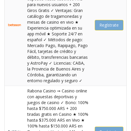
para nuevos usuarios + 200
Giros Gratis ✓ Ventajas: Gran
catálogo de tragamonedas y
mesas de casino en vivo ★
Regístrate
Experiencia optimizada en su
app móvil ★ Soporte 24/7 en
español ✓ Métodos de pago:
Mercado Pago, Rapipago, Pago
Fácil, tarjetas de crédito y
débito, transferencias bancarias
y AstroPay ✓ Licencias: CABA,
la Provincia de Buenos Aires y
Córdoba, garantizando un
entorno regulado y seguro ✓
Rabona Casino ⇒ Casino online
con apuestas deportivas y
juegos de casino ✓ Bono: 100%
hasta $750.000 ARS + 200
tiradas gratis en Casino ★ 100%
hasta $375.000 ARS en Vivo ★
100% hasta $150.000 ARS en