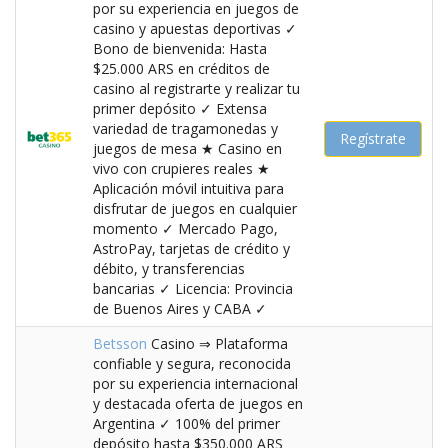
por su experiencia en juegos de
casino y apuestas deportivas ✓
Bono de bienvenida: Hasta
$25.000 ARS en créditos de
casino al registrarte y realizar tu
primer depósito ✓ Extensa
variedad de tragamonedas y
Regístrate
juegos de mesa ★ Casino en
vivo con crupieres reales ★
Aplicación móvil intuitiva para
disfrutar de juegos en cualquier
momento ✓ Mercado Pago,
AstroPay, tarjetas de crédito y
débito, y transferencias
bancarias ✓ Licencia: Provincia
de Buenos Aires y CABA ✓
Betsson
Casino ⇒ Plataforma
confiable y segura, reconocida
por su experiencia internacional
y destacada oferta de juegos en
Argentina ✓ 100% del primer
depósito hasta $350.000 ARS