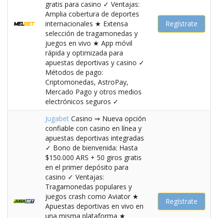
gratis para casino ✓ Ventajas:
Amplia cobertura de deportes
internacionales ★ Extensa
Regístrate
selección de tragamonedas y
juegos en vivo ★ App móvil
rápida y optimizada para
apuestas deportivas y casino ✓
Métodos de pago:
Criptomonedas, AstroPay,
Mercado Pago y otros medios
electrónicos seguros ✓
Jugabet
Casino ⇒ Nueva opción
confiable con casino en línea y
apuestas deportivas integradas
✓ Bono de bienvenida: Hasta
$150.000 ARS + 50 giros gratis
en el primer depósito para
casino ✓ Ventajas:
Tragamonedas populares y
juegos crash como Aviator ★
Regístrate
Apuestas deportivas en vivo en
una misma plataforma ★