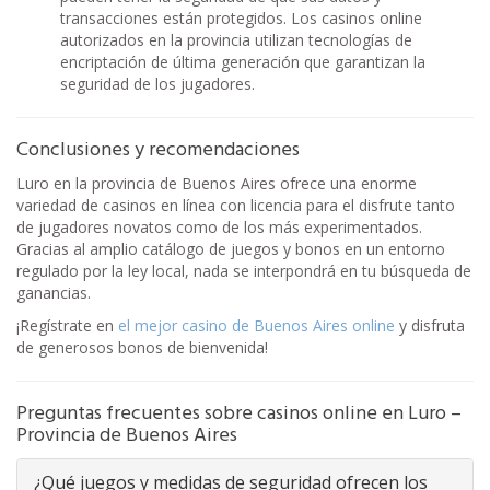
transacciones están protegidos. Los casinos online
autorizados en la provincia utilizan tecnologías de
encriptación de última generación que garantizan la
seguridad de los jugadores.
Conclusiones y recomendaciones
Luro en la provincia de Buenos Aires ofrece una enorme
variedad de casinos en línea con licencia para el disfrute tanto
de jugadores novatos como de los más experimentados.
Gracias al amplio catálogo de juegos y bonos en un entorno
regulado por la ley local, nada se interpondrá en tu búsqueda de
ganancias.
¡Regístrate en
el mejor casino de Buenos Aires online
y disfruta
de generosos bonos de bienvenida!
Preguntas frecuentes sobre casinos online en Luro –
Provincia de Buenos Aires
¿Qué juegos y medidas de seguridad ofrecen los