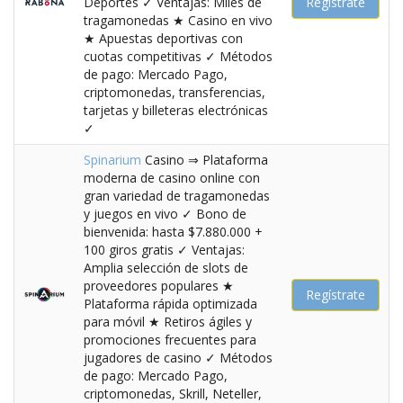
Deportes ✓ Ventajas: Miles de
Regístrate
tragamonedas ★ Casino en vivo
★ Apuestas deportivas con
cuotas competitivas ✓ Métodos
de pago: Mercado Pago,
criptomonedas, transferencias,
tarjetas y billeteras electrónicas
✓
Spinarium
Casino ⇒ Plataforma
moderna de casino online con
gran variedad de tragamonedas
y juegos en vivo ✓ Bono de
bienvenida: hasta $7.880.000 +
100 giros gratis ✓ Ventajas:
Amplia selección de slots de
proveedores populares ★
Regístrate
Plataforma rápida optimizada
para móvil ★ Retiros ágiles y
promociones frecuentes para
jugadores de casino ✓ Métodos
de pago: Mercado Pago,
criptomonedas, Skrill, Neteller,