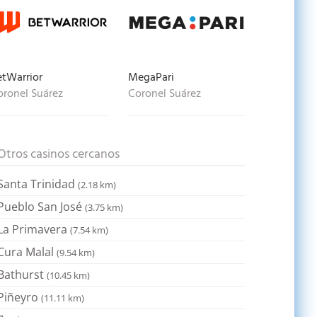
etWarrior
MegaPari
oronel Suárez
Coronel Suárez
Otros casinos cercanos
Santa Trinidad
(2.18 km)
Pueblo San José
(3.75 km)
La Primavera
(7.54 km)
Cura Malal
(9.54 km)
Bathurst
(10.45 km)
Piñeyro
(11.11 km)