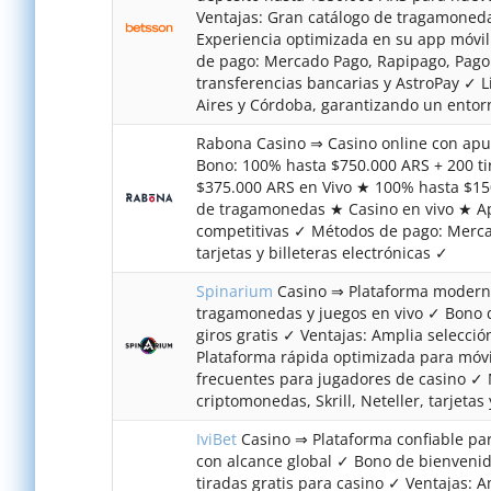
Ventajas: Gran catálogo de tragamoneda
Experiencia optimizada en su app móvi
de pago: Mercado Pago, Rapipago, Pago Fá
transferencias bancarias y AstroPay ✓ L
Aires y Córdoba, garantizando un entor
Rabona Casino ⇒ Casino online con apue
Bono: 100% hasta $750.000 ARS + 200 ti
$375.000 ARS en Vivo ★ 100% hasta $15
de tragamonedas ★ Casino en vivo ★ Ap
competitivas ✓ Métodos de pago: Merca
tarjetas y billeteras electrónicas ✓
Spinarium
Casino ⇒ Plataforma moderna
tragamonedas y juegos en vivo ✓ Bono d
giros gratis ✓ Ventajas: Amplia selecci
Plataforma rápida optimizada para móvi
frecuentes para jugadores de casino ✓
criptomonedas, Skrill, Neteller, tarjeta
IviBet
Casino ⇒ Plataforma confiable par
con alcance global ✓ Bono de bienveni
tiradas gratis para casino ✓ Ventajas: 