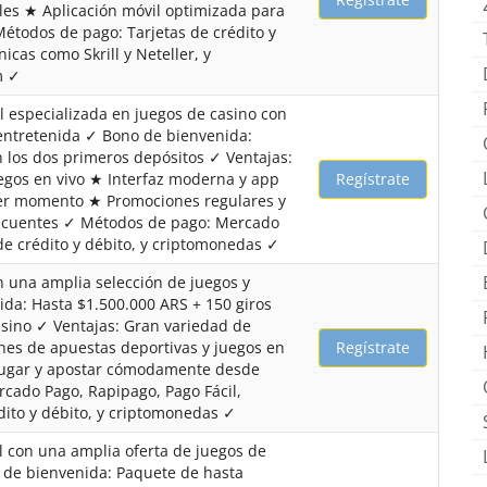
les ★ Aplicación móvil optimizada para
étodos de pago: Tarjetas de crédito y
icas como Skrill y Neteller, y
m ✓
 especializada en juegos de casino con
entretenida ✓ Bono de bienvenida:
n los dos primeros depósitos ✓ Ventajas:
egos en vivo ★ Interfaz moderna y app
Regístrate
ier momento ★ Promociones regulares y
recuentes ✓ Métodos de pago: Mercado
s de crédito y débito, y criptomonedas ✓
 una amplia selección de juegos y
da: Hasta $1.500.000 ARS + 150 giros
asino ✓ Ventajas: Gran variedad de
es de apuestas deportivas y juegos en
Regístrate
jugar y apostar cómodamente desde
cado Pago, Rapipago, Pago Fácil,
rédito y débito, y criptomonedas ✓
 con una amplia oferta de juegos de
 de bienvenida: Paquete de hasta