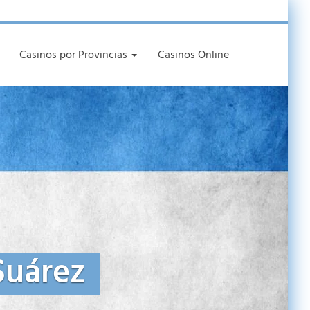
Casinos por Provincias
Casinos Online
Suárez