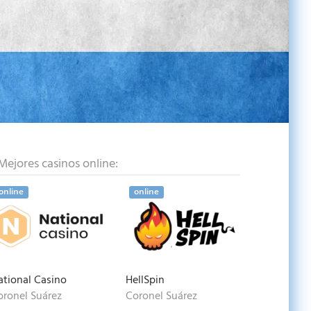
Mejores casinos online:
online
online
ational Casino
HellSpin
oronel Suárez
Coronel Suárez