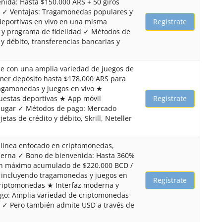
nida: Hasta $150.000 ARS + 50 giros
no ✓ Ventajas: Tragamonedas populares y
deportivas en vivo en una misma
Regístrate
s y programa de fidelidad ✓ Métodos de
y débito, transferencias bancarias y
✓
le con una amplia variedad de juegos de
mer depósito hasta $178.000 ARS para
ragamonedas y juegos en vivo ★
uestas deportivas ★ App móvil
Regístrate
 lugar ✓ Métodos de pago: Mercado
etas de crédito y débito, Skrill, Neteller
 línea enfocado en criptomonedas,
derna ✓ Bono de bienvenida: Hasta 360%
 un máximo acumulado de $220.000 BCD /
, incluyendo tragamonedas y juegos en
Regístrate
 criptomonedas ★ Interfaz moderna y
ago: Amplia variedad de criptomonedas
as ✓ Pero también admite USD a través de