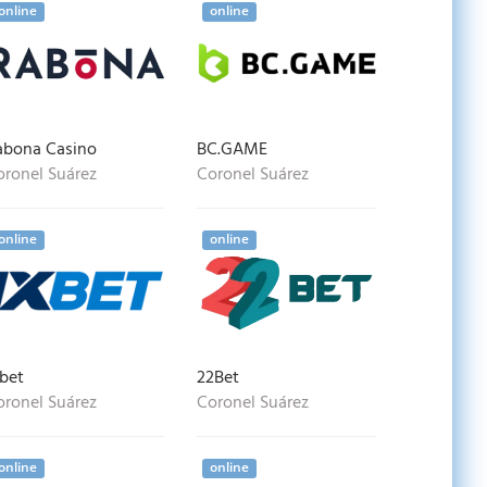
online
online
abona Casino
BC.GAME
oronel Suárez
Coronel Suárez
online
online
xbet
22Bet
oronel Suárez
Coronel Suárez
online
online