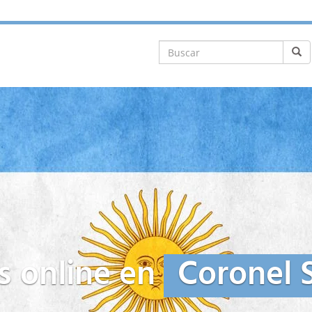
s online en
Coronel 