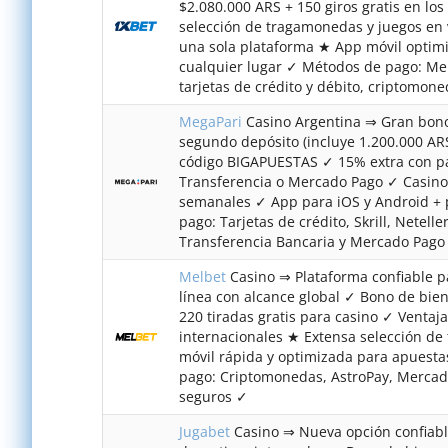
$2.080.000 ARS + 150 giros gratis en lo
selección de tragamonedas y juegos en 
una sola plataforma ★ App móvil optimi
cualquier lugar ✓ Métodos de pago: Mer
tarjetas de crédito y débito, criptomoned
MegaPari
Casino Argentina ⇒ Gran bono
segundo depósito (incluye 1.200.000 ARS
código BIGAPUESTAS ✓ 15% extra con pa
Transferencia o Mercado Pago ✓ Casino
semanales ✓ App para iOS y Android + 
pago: Tarjetas de crédito, Skrill, Netell
Transferencia Bancaria y Mercado Pago
Melbet
Casino ⇒ Plataforma confiable p
línea con alcance global ✓ Bono de bie
220 tiradas gratis para casino ✓ Ventaj
internacionales ★ Extensa selección de
móvil rápida y optimizada para apuesta
pago: Criptomonedas, AstroPay, Mercado
seguros ✓
Jugabet
Casino ⇒ Nueva opción confiable