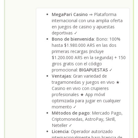
MegaPari Casino
⇒ Plataforma
internacional con una amplia oferta
en juegos de casino y apuestas
deportivas ✓
Bono de bienvenida
: Bono: 100%
hasta $1.980.000 ARS en las dos
primeras recargas (incluye
$1.200.000 ARS en la segunda) + 150
giros gratis con el código
promocional:
BIGAPUESTAS
✓
Ventajas
: Gran variedad de
tragamonedas y juegos en vivo ★
Casino en vivo con crupieres
profesionales ★ App móvil
optimizada para jugar en cualquier
momento ✓
Métodos de pago
: Mercado Pago,
Criptomonedas, AstroPay, Skrill,
Neteller ✓
Licencia
: Operador autorizado
internacionalmente bajo licencia de