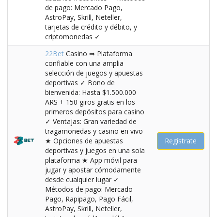
de pago: Mercado Pago,
AstroPay, Skrill, Neteller,
tarjetas de crédito y débito, y
criptomonedas ✓
22Bet
Casino ⇒ Plataforma
confiable con una amplia
selección de juegos y apuestas
deportivas ✓ Bono de
bienvenida: Hasta $1.500.000
ARS + 150 giros gratis en los
primeros depósitos para casino
✓ Ventajas: Gran variedad de
tragamonedas y casino en vivo
★ Opciones de apuestas
Regístrate
deportivas y juegos en una sola
plataforma ★ App móvil para
jugar y apostar cómodamente
desde cualquier lugar ✓
Métodos de pago: Mercado
Pago, Rapipago, Pago Fácil,
AstroPay, Skrill, Neteller,