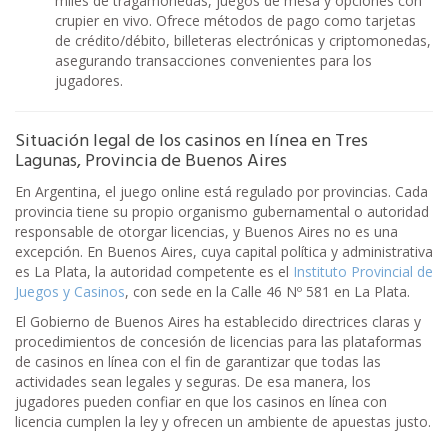
miles de tragamonedas, juegos de mesa y opciones con
crupier en vivo. Ofrece métodos de pago como tarjetas
de crédito/débito, billeteras electrónicas y criptomonedas,
asegurando transacciones convenientes para los
jugadores.
Situación legal de los casinos en línea en Tres
Lagunas, Provincia de Buenos Aires
En Argentina, el juego online está regulado por provincias. Cada
provincia tiene su propio organismo gubernamental o autoridad
responsable de otorgar licencias, y Buenos Aires no es una
excepción. En Buenos Aires, cuya capital política y administrativa
es La Plata, la autoridad competente es el
Instituto Provincial de
Juegos y Casinos
, con sede en la Calle 46 Nº 581 en La Plata.
El Gobierno de Buenos Aires ha establecido directrices claras y
procedimientos de concesión de licencias para las plataformas
de casinos en línea con el fin de garantizar que todas las
actividades sean legales y seguras. De esa manera, los
jugadores pueden confiar en que los casinos en línea con
licencia cumplen la ley y ofrecen un ambiente de apuestas justo.