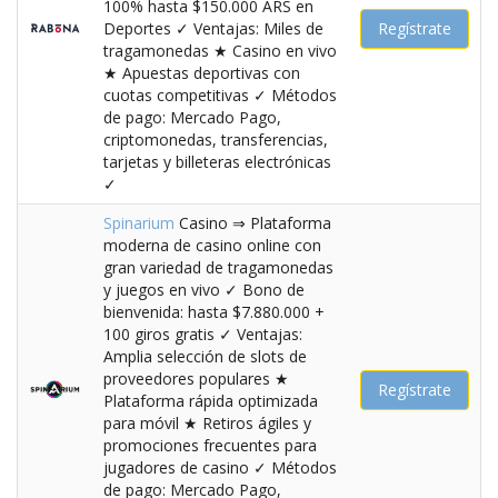
100% hasta $150.000 ARS en
Deportes ✓ Ventajas: Miles de
Regístrate
tragamonedas ★ Casino en vivo
★ Apuestas deportivas con
cuotas competitivas ✓ Métodos
de pago: Mercado Pago,
criptomonedas, transferencias,
tarjetas y billeteras electrónicas
✓
Spinarium
Casino ⇒ Plataforma
moderna de casino online con
gran variedad de tragamonedas
y juegos en vivo ✓ Bono de
bienvenida: hasta $7.880.000 +
100 giros gratis ✓ Ventajas:
Amplia selección de slots de
proveedores populares ★
Regístrate
Plataforma rápida optimizada
para móvil ★ Retiros ágiles y
promociones frecuentes para
jugadores de casino ✓ Métodos
de pago: Mercado Pago,