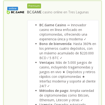
Premium
online
BC.GAME
casino online en
Tres Lagunas
BC.Game Casino
⇒ Innovador
casino en línea enfocado en
criptomonedas, ofreciendo una
experiencia única y moderna ✓
Bono de bienvenida
: Hasta 360% en
los primeros cuatro depósitos, con
un máximo acumulado de $220.000
BCD / 5 BTC ✓
Ventajas
: Más de 5.000 juegos de
casino, incluyendo tragamonedas y
juegos en vivo ★ Depósitos y retiros
rápidos con criptomonedas ★
Interfaz moderna y soporte al cliente
24/7 ✓
Métodos de pago
: Amplia variedad
de criptomonedas como Bitcoin,
Ethereum, Litecoin y otras ✓
Licencia
: Operador autorizado