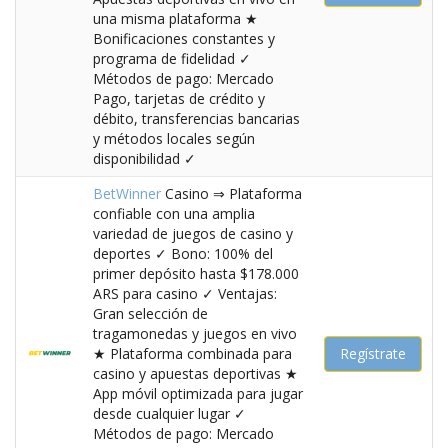
una misma plataforma ★
Bonificaciones constantes y
programa de fidelidad ✓
Métodos de pago: Mercado
Pago, tarjetas de crédito y
débito, transferencias bancarias
y métodos locales según
disponibilidad ✓
BetWinner
Casino ⇒ Plataforma
confiable con una amplia
variedad de juegos de casino y
deportes ✓ Bono: 100% del
primer depósito hasta $178.000
ARS para casino ✓ Ventajas:
Gran selección de
tragamonedas y juegos en vivo
★ Plataforma combinada para
Regístrate
casino y apuestas deportivas ★
App móvil optimizada para jugar
desde cualquier lugar ✓
Métodos de pago: Mercado