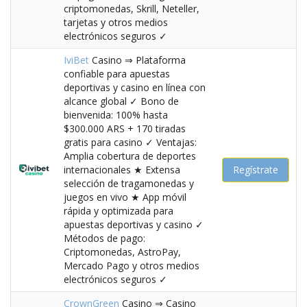
criptomonedas, Skrill, Neteller,
tarjetas y otros medios
electrónicos seguros ✓
IviBet
Casino ⇒ Plataforma
confiable para apuestas
deportivas y casino en línea con
alcance global ✓ Bono de
bienvenida: 100% hasta
$300.000 ARS + 170 tiradas
gratis para casino ✓ Ventajas:
Amplia cobertura de deportes
internacionales ★ Extensa
Regístrate
selección de tragamonedas y
juegos en vivo ★ App móvil
rápida y optimizada para
apuestas deportivas y casino ✓
Métodos de pago:
Criptomonedas, AstroPay,
Mercado Pago y otros medios
electrónicos seguros ✓
CrownGreen
Casino ⇒ Casino