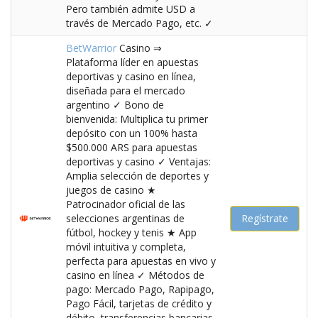
Pero también admite USD a
través de Mercado Pago, etc. ✓
BetWarrior
Casino ⇒
Plataforma líder en apuestas
deportivas y casino en línea,
diseñada para el mercado
argentino ✓ Bono de
bienvenida: Multiplica tu primer
depósito con un 100% hasta
$500.000 ARS para apuestas
deportivas y casino ✓ Ventajas:
Amplia selección de deportes y
juegos de casino ★
Patrocinador oficial de las
selecciones argentinas de
Regístrate
fútbol, hockey y tenis ★ App
móvil intuitiva y completa,
perfecta para apuestas en vivo y
casino en línea ✓ Métodos de
pago: Mercado Pago, Rapipago,
Pago Fácil, tarjetas de crédito y
débito, transferencias bancarias