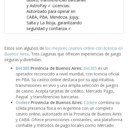
y AstroPay ✓ Licencias:
Autorizado para operar en
CABA, PBA, Mendoza, Jujuy,
Salta y La Rioja, garantizando
seguridad y confianza ✓
Estos son algunos de
los mejores casinos online con licencia en
Buenos Aires
, Tres Lagunas que ofrecen experiencias de juego
seguras y divertidas:
Bet365
Provincia de Buenos Aires:
Bet365
es un
operador reconocido a nivel mundial, con licencia oficial
en PBA. Su casino online destaca por su app intuitiva,
transmisiones en vivo y una amplia selección de juegos
de casino. Acepta tarjetas de crédito, Mercado Pago,
Paypal y transferencias bancarias.
Codere
Provincia de Buenos Aires:
Codere
combina su
sólida presencia física en Argentina con un completo
casino online, autorizado en la Provincia de Buenos Aires
y CABA. Ofrece promociones constantes, una plataforma
confiable y métodos de pago locales como Mercado