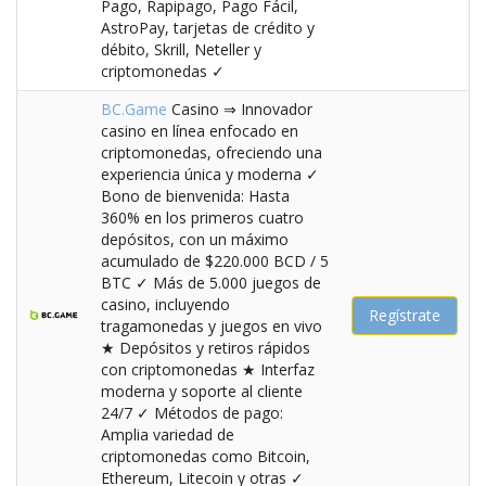
Pago, Rapipago, Pago Fácil,
AstroPay, tarjetas de crédito y
débito, Skrill, Neteller y
criptomonedas ✓
BC.Game
Casino ⇒ Innovador
casino en línea enfocado en
criptomonedas, ofreciendo una
experiencia única y moderna ✓
Bono de bienvenida: Hasta
360% en los primeros cuatro
depósitos, con un máximo
acumulado de $220.000 BCD / 5
BTC ✓ Más de 5.000 juegos de
casino, incluyendo
Regístrate
tragamonedas y juegos en vivo
★ Depósitos y retiros rápidos
con criptomonedas ★ Interfaz
moderna y soporte al cliente
24/7 ✓ Métodos de pago:
Amplia variedad de
criptomonedas como Bitcoin,
Ethereum, Litecoin y otras ✓