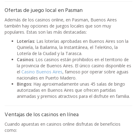
Ofertas de juego local en Pasman
Además de los casinos online, en Pasman, Buenos Aires
también hay opciones de juegos locales que son muy
populares. Estas son las más destacadas:
Loterías
: Las loterías aprobadas en Buenos Aires son la
Quiniela, la Bailarina, la Instantánea, el TeleKino, la
Lotería de la Ciudad y la Tarasca.
Casinos
: Los casinos están prohibidos en el territorio de
la provincia de Buenos Aires. El único casino disponible es
el
Casino Buenos Aires
, famoso por operar sobre aguas
nacionales en Puerto Madero.
Bingos
: Hay aproximadamente unas 45 salas de bingo
autorizadas en Buenos Aires que ofrecen partidas
animadas y premios atractivos para el disfrute en familia.
Ventajas de los casinos en línea
Cuando apuestas en casinos online disfrutas de beneficios
como: