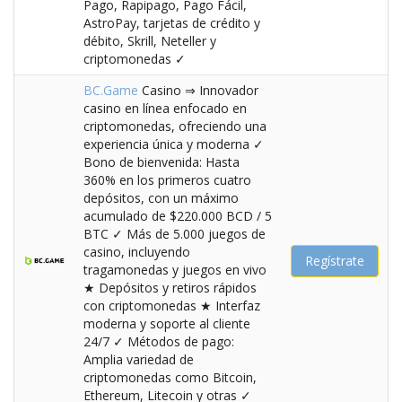
Pago, Rapipago, Pago Fácil,
AstroPay, tarjetas de crédito y
débito, Skrill, Neteller y
criptomonedas ✓
BC.Game
Casino ⇒ Innovador
casino en línea enfocado en
criptomonedas, ofreciendo una
experiencia única y moderna ✓
Bono de bienvenida: Hasta
360% en los primeros cuatro
depósitos, con un máximo
acumulado de $220.000 BCD / 5
BTC ✓ Más de 5.000 juegos de
casino, incluyendo
Regístrate
tragamonedas y juegos en vivo
★ Depósitos y retiros rápidos
con criptomonedas ★ Interfaz
moderna y soporte al cliente
24/7 ✓ Métodos de pago:
Amplia variedad de
criptomonedas como Bitcoin,
Ethereum, Litecoin y otras ✓