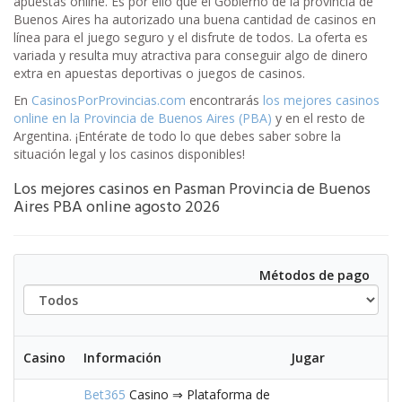
apuestas online. Es por ello que el Gobierno de la provincia de
Buenos Aires ha autorizado una buena cantidad de casinos en
línea para el juego seguro y el disfrute de todos. La oferta es
variada y resulta muy atractiva para conseguir algo de dinero
extra en apuestas deportivas o juegos de casinos.
En
CasinosPorProvincias.com
encontrarás
los mejores casinos
online en la Provincia de Buenos Aires (PBA)
y en el resto de
Argentina. ¡Entérate de todo lo que debes saber sobre la
situación legal y los casinos disponibles!
Los mejores casinos en Pasman Provincia de Buenos
Aires PBA online agosto 2026
Métodos de pago
Casino
Información
Jugar
Bet365
Casino ⇒ Plataforma de