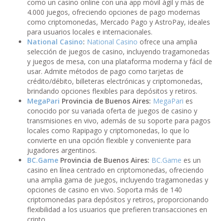
como un casino online con una app móvil ágil y más de
4.000 juegos, ofreciendo opciones de pago modernas
como criptomonedas, Mercado Pago y AstroPay, ideales
para usuarios locales e internacionales.
National Casino
:
National Casino
ofrece una amplia
selección de juegos de casino, incluyendo tragamonedas
y juegos de mesa, con una plataforma moderna y fácil de
usar. Admite métodos de pago como tarjetas de
crédito/débito, billeteras electrónicas y criptomonedas,
brindando opciones flexibles para depósitos y retiros.
MegaPari
Provincia de Buenos Aires:
MegaPari
es
conocido por su variada oferta de juegos de casino y
transmisiones en vivo, además de su soporte para pagos
locales como Rapipago y criptomonedas, lo que lo
convierte en una opción flexible y conveniente para
jugadores argentinos.
BC.Game
Provincia de Buenos Aires:
BC.Game
es un
casino en línea centrado en criptomonedas, ofreciendo
una amplia gama de juegos, incluyendo tragamonedas y
opciones de casino en vivo. Soporta más de 140
criptomonedas para depósitos y retiros, proporcionando
flexibilidad a los usuarios que prefieren transacciones en
cripto.