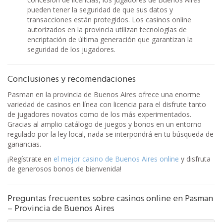
pueden tener la seguridad de que sus datos y
transacciones están protegidos. Los casinos online
autorizados en la provincia utilizan tecnologías de
encriptación de última generación que garantizan la
seguridad de los jugadores.
Conclusiones y recomendaciones
Pasman en la provincia de Buenos Aires ofrece una enorme
variedad de casinos en línea con licencia para el disfrute tanto
de jugadores novatos como de los más experimentados.
Gracias al amplio catálogo de juegos y bonos en un entorno
regulado por la ley local, nada se interpondrá en tu búsqueda de
ganancias.
¡Regístrate en
el mejor casino de Buenos Aires online
y disfruta
de generosos bonos de bienvenida!
Preguntas frecuentes sobre casinos online en Pasman
– Provincia de Buenos Aires