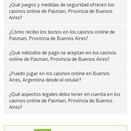
¿Qué juegos y medidas de seguridad ofrecen los
casinos online de Pasman, Provincia de Buenos
Aires?
¿Cómo recibo los bonos en los casinos online de
Pasman, Provincia de Buenos Aires?
¿Qué métodos de pago se aceptan en los casinos
online de Pasman, Provincia de Buenos Aires?
¿Puedo jugar en los casinos online en Buenos
Aires, Argentina desde el celular?
¿Qué aspectos legales debo tener en cuenta en los
casinos online de Pasman, Provincia de Buenos
Aires?