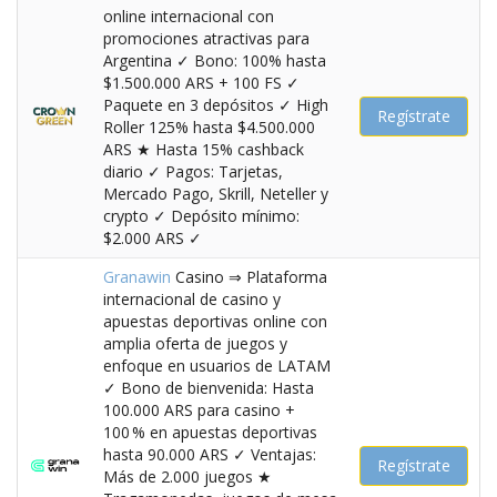
online internacional con
promociones atractivas para
Argentina ✓ Bono: 100% hasta
$1.500.000 ARS + 100 FS ✓
Paquete en 3 depósitos ✓ High
Regístrate
Roller 125% hasta $4.500.000
ARS ★ Hasta 15% cashback
diario ✓ Pagos: Tarjetas,
Mercado Pago, Skrill, Neteller y
crypto ✓ Depósito mínimo:
$2.000 ARS ✓
Granawin
Casino ⇒ Plataforma
internacional de casino y
apuestas deportivas online con
amplia oferta de juegos y
enfoque en usuarios de LATAM
✓ Bono de bienvenida: Hasta
100.000 ARS para casino +
100 % en apuestas deportivas
hasta 90.000 ARS ✓ Ventajas:
Regístrate
Más de 2.000 juegos ★