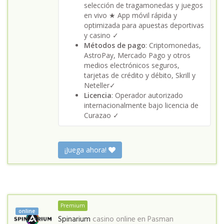
selección de tragamonedas y juegos
en vivo ★ App móvil rápida y
optimizada para apuestas deportivas
y casino ✓
Métodos de pago
: Criptomonedas,
AstroPay, Mercado Pago y otros
medios electrónicos seguros,
tarjetas de crédito y débito, Skrill y
Neteller✓
Licencia
: Operador autorizado
internacionalmente bajo licencia de
Curazao ✓
¡Juega ahora!
Premium
online
Spinarium
casino online en
Pasman