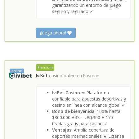
garantizando un entorno de juego
seguro y regulado ✓
¡Juega ahora!
Premium
online
IviBet
casino online en
Pasman
IviBet Casino
⇒ Plataforma
confiable para apuestas deportivas y
casino en línea con alcance global ✓
Bono de bienvenida
: 100% hasta
$300.000 ARS – US$300 + 170
tiradas gratis para casino ✓
Ventajas:
Amplia cobertura de
deportes internacionales ★ Extensa