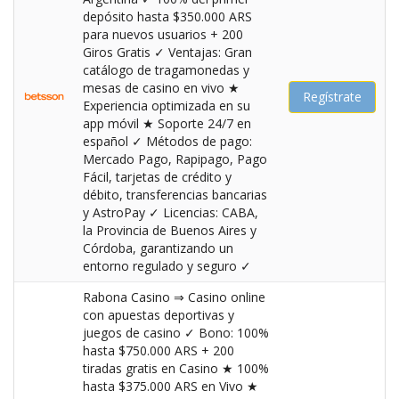
depósito hasta $350.000 ARS
para nuevos usuarios + 200
Giros Gratis ✓ Ventajas: Gran
catálogo de tragamonedas y
mesas de casino en vivo ★
Regístrate
Experiencia optimizada en su
app móvil ★ Soporte 24/7 en
español ✓ Métodos de pago:
Mercado Pago, Rapipago, Pago
Fácil, tarjetas de crédito y
débito, transferencias bancarias
y AstroPay ✓ Licencias: CABA,
la Provincia de Buenos Aires y
Córdoba, garantizando un
entorno regulado y seguro ✓
Rabona Casino ⇒ Casino online
con apuestas deportivas y
juegos de casino ✓ Bono: 100%
hasta $750.000 ARS + 200
tiradas gratis en Casino ★ 100%
hasta $375.000 ARS en Vivo ★