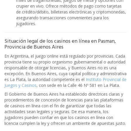
miles de tragamonedas, juegos de mesa y opciones con
crupier en vivo. Ofrece métodos de pago como tarjetas
de crédito/débito, billeteras electrónicas y criptomonedas,
asegurando transacciones convenientes para los
jugadores.
Situación legal de los casinos en línea en Pasman,
Provincia de Buenos Aires
En Argentina, el juego online está regulado por provincias. Cada
provincia tiene su propio organismo gubernamental o autoridad
responsable de otorgar licencias, y Buenos Aires no es una
excepción. En Buenos Aires, cuya capital política y administrativa
es La Plata, la autoridad competente es el
Instituto Provincial de
Juegos y Casinos
, con sede en la Calle 46 Nº 581 en La Plata.
El Gobierno de Buenos Aires ha establecido directrices claras y
procedimientos de concesión de licencias para las plataformas
de casinos en línea con el fin de garantizar que todas las
actividades sean legales y seguras. De esa manera, los
jugadores pueden confiar en que los casinos en línea con
licencia cumplen la ley y ofrecen un ambiente de apuestas justo.