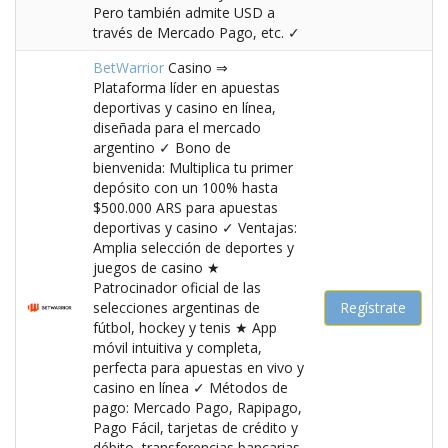
Pero también admite USD a
través de Mercado Pago, etc. ✓
BetWarrior
Casino ⇒
Plataforma líder en apuestas
deportivas y casino en línea,
diseñada para el mercado
argentino ✓ Bono de
bienvenida: Multiplica tu primer
depósito con un 100% hasta
$500.000 ARS para apuestas
deportivas y casino ✓ Ventajas:
Amplia selección de deportes y
juegos de casino ★
Patrocinador oficial de las
selecciones argentinas de
Regístrate
fútbol, hockey y tenis ★ App
móvil intuitiva y completa,
perfecta para apuestas en vivo y
casino en línea ✓ Métodos de
pago: Mercado Pago, Rapipago,
Pago Fácil, tarjetas de crédito y
débito, transferencias bancarias