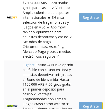
$2.124.000 ARS + 220 tiradas
gratis para casino ✓ Ventajas:
Amplia cobertura de deportes
internacionales ★ Extensa
Regístrate
selección de tragamonedas y
juegos en vivo ★ App móvil
rápida y optimizada para
apuestas deportivas y casino ✓
Métodos de pago:
Criptomonedas, AstroPay,
Mercado Pago y otros medios
electrónicos seguros ✓
Jugabet
Casino ⇒ Nueva opción
confiable con casino en línea y
apuestas deportivas integradas
✓ Bono de bienvenida: Hasta
$150.000 ARS + 50 giros gratis
en el primer depósito para
casino ✓ Ventajas:
Tragamonedas populares y
juegos crash como Aviator ★
Regístrate
Apuestas deportivas en vivo en