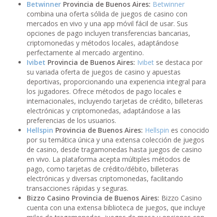
Betwinner
Provincia de Buenos Aires:
Betwinner
combina una oferta sólida de juegos de casino con
mercados en vivo y una app móvil fácil de usar. Sus
opciones de pago incluyen transferencias bancarias,
criptomonedas y métodos locales, adaptándose
perfectamente al mercado argentino.
Ivibet
Provincia de Buenos Aires:
Ivibet
se destaca por
su variada oferta de juegos de casino y apuestas
deportivas, proporcionando una experiencia integral para
los jugadores. Ofrece métodos de pago locales e
internacionales, incluyendo tarjetas de crédito, billeteras
electrónicas y criptomonedas, adaptándose a las
preferencias de los usuarios.
Hellspin
Provincia de Buenos Aires:
Hellspin
es conocido
por su temática única y una extensa colección de juegos
de casino, desde tragamonedas hasta juegos de casino
en vivo. La plataforma acepta múltiples métodos de
pago, como tarjetas de crédito/débito, billeteras
electrónicas y diversas criptomonedas, facilitando
transacciones rápidas y seguras.
Bizzo Casino Provincia de Buenos Aires:
Bizzo Casino
cuenta con una extensa biblioteca de juegos, que incluye