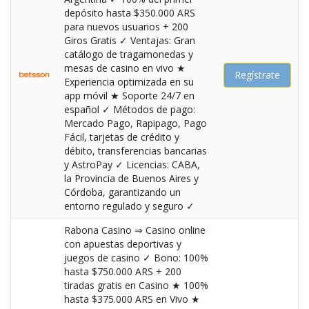
depósito hasta $350.000 ARS
para nuevos usuarios + 200
Giros Gratis ✓ Ventajas: Gran
catálogo de tragamonedas y
mesas de casino en vivo ★
Regístrate
Experiencia optimizada en su
app móvil ★ Soporte 24/7 en
español ✓ Métodos de pago:
Mercado Pago, Rapipago, Pago
Fácil, tarjetas de crédito y
débito, transferencias bancarias
y AstroPay ✓ Licencias: CABA,
la Provincia de Buenos Aires y
Córdoba, garantizando un
entorno regulado y seguro ✓
Rabona Casino ⇒ Casino online
con apuestas deportivas y
juegos de casino ✓ Bono: 100%
hasta $750.000 ARS + 200
tiradas gratis en Casino ★ 100%
hasta $375.000 ARS en Vivo ★