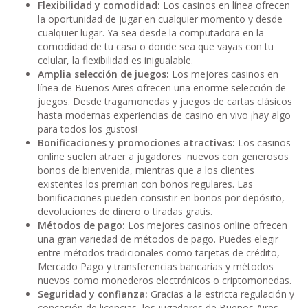
Flexibilidad y comodidad:
Los casinos en línea ofrecen
la oportunidad de jugar en cualquier momento y desde
cualquier lugar. Ya sea desde la computadora en la
comodidad de tu casa o donde sea que vayas con tu
celular, la flexibilidad es inigualable.
Amplia selección de juegos:
Los mejores casinos en
línea de Buenos Aires ofrecen una enorme selección de
juegos. Desde tragamonedas y juegos de cartas clásicos
hasta modernas experiencias de casino en vivo ¡hay algo
para todos los gustos!
Bonificaciones y promociones atractivas:
Los casinos
online suelen atraer a jugadores nuevos con generosos
bonos de bienvenida, mientras que a los clientes
existentes los premian con bonos regulares. Las
bonificaciones pueden consistir en bonos por depósito,
devoluciones de dinero o tiradas gratis.
Métodos de pago:
Los mejores casinos online ofrecen
una gran variedad de métodos de pago. Puedes elegir
entre métodos tradicionales como tarjetas de crédito,
Mercado Pago y transferencias bancarias y métodos
nuevos como monederos electrónicos o criptomonedas.
Seguridad y confianza:
Gracias a la estricta regulación y
concesión de licencias, los jugadores de Buenos Aires