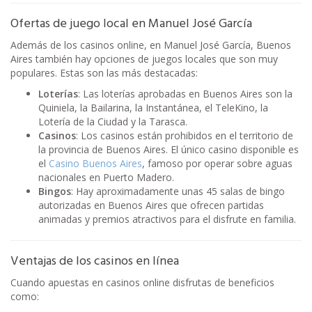
Ofertas de juego local en Manuel José García
Además de los casinos online, en Manuel José García, Buenos
Aires también hay opciones de juegos locales que son muy
populares. Estas son las más destacadas:
Loterías
: Las loterías aprobadas en Buenos Aires son la
Quiniela, la Bailarina, la Instantánea, el TeleKino, la
Lotería de la Ciudad y la Tarasca.
Casinos
: Los casinos están prohibidos en el territorio de
la provincia de Buenos Aires. El único casino disponible es
el
Casino Buenos Aires
, famoso por operar sobre aguas
nacionales en Puerto Madero.
Bingos
: Hay aproximadamente unas 45 salas de bingo
autorizadas en Buenos Aires que ofrecen partidas
animadas y premios atractivos para el disfrute en familia.
Ventajas de los casinos en línea
Cuando apuestas en casinos online disfrutas de beneficios
como: