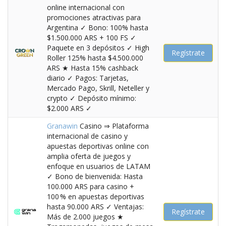
online internacional con
promociones atractivas para
Argentina ✓ Bono: 100% hasta
$1.500.000 ARS + 100 FS ✓
Paquete en 3 depósitos ✓ High
Regístrate
Roller 125% hasta $4.500.000
ARS ★ Hasta 15% cashback
diario ✓ Pagos: Tarjetas,
Mercado Pago, Skrill, Neteller y
crypto ✓ Depósito mínimo:
$2.000 ARS ✓
Granawin
Casino ⇒ Plataforma
internacional de casino y
apuestas deportivas online con
amplia oferta de juegos y
enfoque en usuarios de LATAM
✓ Bono de bienvenida: Hasta
100.000 ARS para casino +
100 % en apuestas deportivas
hasta 90.000 ARS ✓ Ventajas:
Regístrate
Más de 2.000 juegos ★