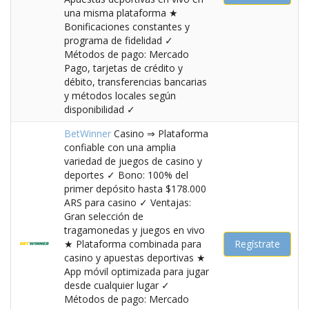
una misma plataforma ★
Bonificaciones constantes y
programa de fidelidad ✓
Métodos de pago: Mercado
Pago, tarjetas de crédito y
débito, transferencias bancarias
y métodos locales según
disponibilidad ✓
BetWinner
Casino ⇒ Plataforma
confiable con una amplia
variedad de juegos de casino y
deportes ✓ Bono: 100% del
primer depósito hasta $178.000
ARS para casino ✓ Ventajas:
Gran selección de
tragamonedas y juegos en vivo
★ Plataforma combinada para
Regístrate
casino y apuestas deportivas ★
App móvil optimizada para jugar
desde cualquier lugar ✓
Métodos de pago: Mercado