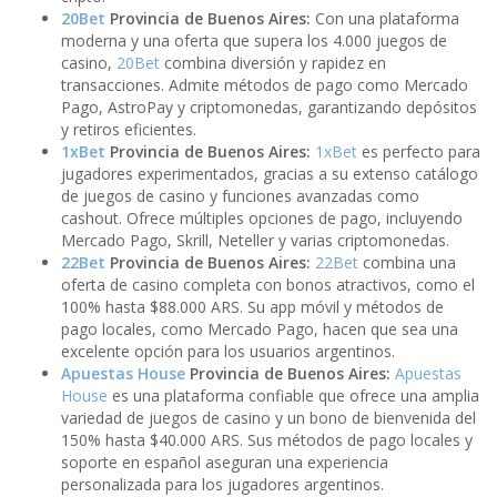
20Bet
Provincia de Buenos Aires:
Con una plataforma
moderna y una oferta que supera los 4.000 juegos de
casino,
20Bet
combina diversión y rapidez en
transacciones. Admite métodos de pago como Mercado
Pago, AstroPay y criptomonedas, garantizando depósitos
y retiros eficientes.
1xBet
Provincia de Buenos Aires:
1xBet
es perfecto para
jugadores experimentados, gracias a su extenso catálogo
de juegos de casino y funciones avanzadas como
cashout. Ofrece múltiples opciones de pago, incluyendo
Mercado Pago, Skrill, Neteller y varias criptomonedas.
22Bet
Provincia de Buenos Aires:
22Bet
combina una
oferta de casino completa con bonos atractivos, como el
100% hasta $88.000 ARS. Su app móvil y métodos de
pago locales, como Mercado Pago, hacen que sea una
excelente opción para los usuarios argentinos.
Apuestas House
Provincia de Buenos Aires:
Apuestas
House
es una plataforma confiable que ofrece una amplia
variedad de juegos de casino y un bono de bienvenida del
150% hasta $40.000 ARS. Sus métodos de pago locales y
soporte en español aseguran una experiencia
personalizada para los jugadores argentinos.