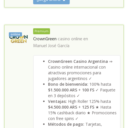
Premium
online
CrownGreen
casino online en
Manuel José García
CrownGreen Casino Argentina
⇒
Casino online internacional con
atractivas promociones para
jugadores argentinos ✓
Bono de bienvenida:
100% hasta
$1.500.000 ARS
+
100 FS
✓ Paquete
en 3 depósitos ✓
Ventajas:
High Roller 125% hasta
$4.500.000 ARS
+
125 FS
★ Hasta
15% cashback diario ★ Promociones
con free spins ✓
Métodos de pago:
Tarjetas,