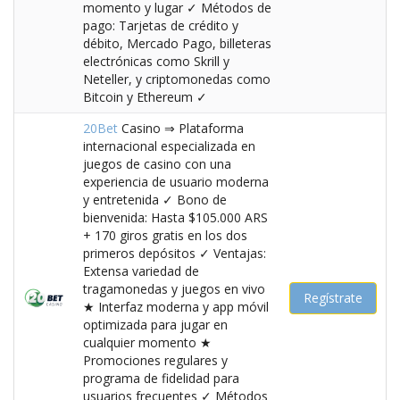
momento y lugar ✓ Métodos de
pago: Tarjetas de crédito y
débito, Mercado Pago, billeteras
electrónicas como Skrill y
Neteller, y criptomonedas como
Bitcoin y Ethereum ✓
20Bet
Casino ⇒ Plataforma
internacional especializada en
juegos de casino con una
experiencia de usuario moderna
y entretenida ✓ Bono de
bienvenida: Hasta $105.000 ARS
+ 170 giros gratis en los dos
primeros depósitos ✓ Ventajas:
Extensa variedad de
tragamonedas y juegos en vivo
Regístrate
★ Interfaz moderna y app móvil
optimizada para jugar en
cualquier momento ★
Promociones regulares y
programa de fidelidad para
usuarios frecuentes ✓ Métodos