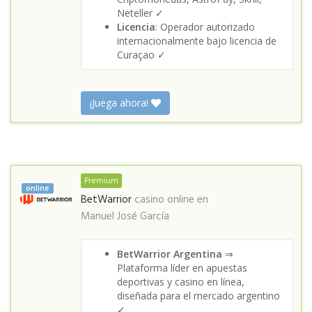
Neteller ✓
Licencia
: Operador autorizado
internacionalmente bajo licencia de
Curaçao ✓
¡Juega ahora!
Premium
online
BetWarrior
casino online en
Manuel José García
BetWarrior Argentina
⇒
Plataforma líder en apuestas
deportivas y casino en línea,
diseñada para el mercado argentino
✓