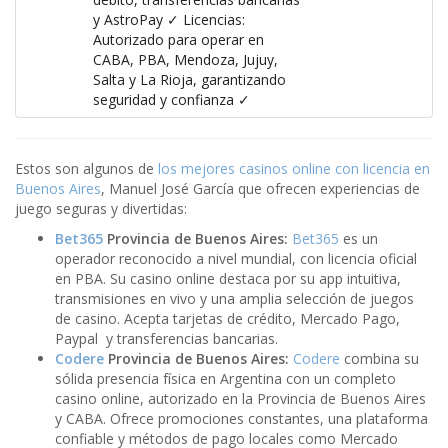
y AstroPay ✓ Licencias:
Autorizado para operar en
CABA, PBA, Mendoza, Jujuy,
Salta y La Rioja, garantizando
seguridad y confianza ✓
Estos son algunos de
los mejores casinos online con licencia en
Buenos Aires
, Manuel José García que ofrecen experiencias de
juego seguras y divertidas:
Bet365
Provincia de Buenos Aires:
Bet365
es un
operador reconocido a nivel mundial, con licencia oficial
en PBA. Su casino online destaca por su app intuitiva,
transmisiones en vivo y una amplia selección de juegos
de casino. Acepta tarjetas de crédito, Mercado Pago,
Paypal y transferencias bancarias.
Codere
Provincia de Buenos Aires:
Codere
combina su
sólida presencia física en Argentina con un completo
casino online, autorizado en la Provincia de Buenos Aires
y CABA. Ofrece promociones constantes, una plataforma
confiable y métodos de pago locales como Mercado