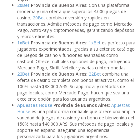
20Bet
Provincia de Buenos Aires:
Con una plataforma
moderna y una oferta que supera los 4.000 juegos de
casino,
20Bet
combina diversión y rapidez en
transacciones. Admite métodos de pago como Mercado
Pago, AstroPay y criptomonedas, garantizando depósitos
y retiros eficientes.
1xBet
Provincia de Buenos Aires:
1xBet
es perfecto para
jugadores experimentados, gracias a su extenso catálogo
de juegos de casino y funciones avanzadas como
cashout. Ofrece múltiples opciones de pago, incluyendo
Mercado Pago, Skrill, Neteller y varias criptomonedas.
22Bet
Provincia de Buenos Aires:
22Bet
combina una
oferta de casino completa con bonos atractivos, como el
100% hasta $88.000 ARS. Su app móvil y métodos de
pago locales, como Mercado Pago, hacen que sea una
excelente opción para los usuarios argentinos.
Apuestas House
Provincia de Buenos Aires:
Apuestas
House
es una plataforma confiable que ofrece una amplia
variedad de juegos de casino y un bono de bienvenida del
150% hasta $40.000 ARS. Sus métodos de pago locales y
soporte en español aseguran una experiencia
personalizada para los jugadores argentinos.