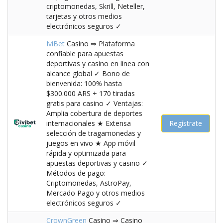
criptomonedas, Skrill, Neteller,
tarjetas y otros medios
electrónicos seguros ✓
IviBet
Casino ⇒ Plataforma
confiable para apuestas
deportivas y casino en línea con
alcance global ✓ Bono de
bienvenida: 100% hasta
$300.000 ARS + 170 tiradas
gratis para casino ✓ Ventajas:
Amplia cobertura de deportes
internacionales ★ Extensa
Regístrate
selección de tragamonedas y
juegos en vivo ★ App móvil
rápida y optimizada para
apuestas deportivas y casino ✓
Métodos de pago:
Criptomonedas, AstroPay,
Mercado Pago y otros medios
electrónicos seguros ✓
CrownGreen
Casino ⇒ Casino