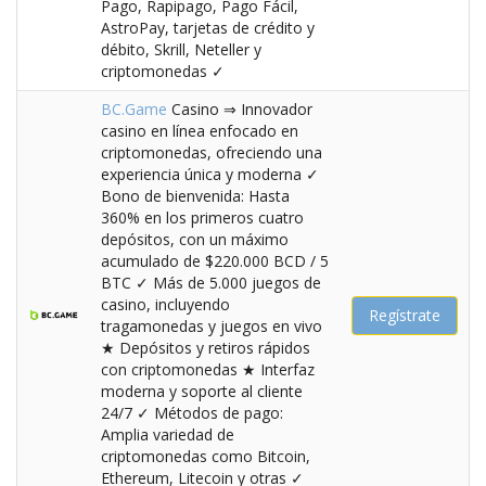
Pago, Rapipago, Pago Fácil,
AstroPay, tarjetas de crédito y
débito, Skrill, Neteller y
criptomonedas ✓
BC.Game
Casino ⇒ Innovador
casino en línea enfocado en
criptomonedas, ofreciendo una
experiencia única y moderna ✓
Bono de bienvenida: Hasta
360% en los primeros cuatro
depósitos, con un máximo
acumulado de $220.000 BCD / 5
BTC ✓ Más de 5.000 juegos de
casino, incluyendo
Regístrate
tragamonedas y juegos en vivo
★ Depósitos y retiros rápidos
con criptomonedas ★ Interfaz
moderna y soporte al cliente
24/7 ✓ Métodos de pago:
Amplia variedad de
criptomonedas como Bitcoin,
Ethereum, Litecoin y otras ✓