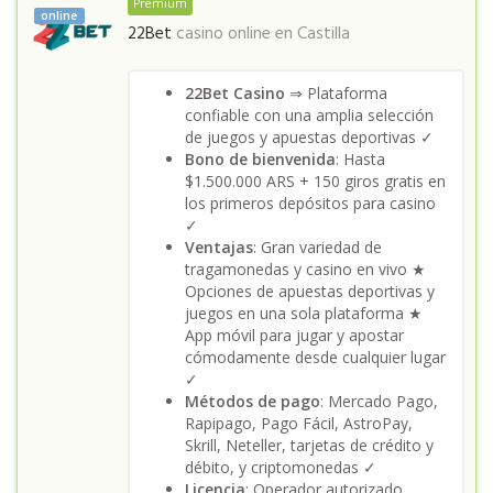
Premium
online
22Bet
casino online en
Castilla
22Bet Casino
⇒ Plataforma
confiable con una amplia selección
de juegos y apuestas deportivas ✓
Bono de bienvenida
: Hasta
$1.500.000 ARS + 150 giros gratis en
los primeros depósitos para casino
✓
Ventajas
: Gran variedad de
tragamonedas y casino en vivo ★
Opciones de apuestas deportivas y
juegos en una sola plataforma ★
App móvil para jugar y apostar
cómodamente desde cualquier lugar
✓
Métodos de pago
: Mercado Pago,
Rapipago, Pago Fácil, AstroPay,
Skrill, Neteller, tarjetas de crédito y
débito, y criptomonedas ✓
Licencia
: Operador autorizado