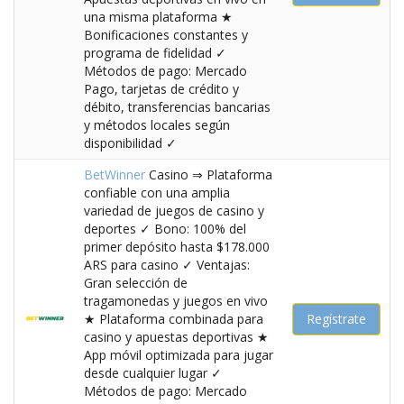
una misma plataforma ★
Bonificaciones constantes y
programa de fidelidad ✓
Métodos de pago: Mercado
Pago, tarjetas de crédito y
débito, transferencias bancarias
y métodos locales según
disponibilidad ✓
BetWinner
Casino ⇒ Plataforma
confiable con una amplia
variedad de juegos de casino y
deportes ✓ Bono: 100% del
primer depósito hasta $178.000
ARS para casino ✓ Ventajas:
Gran selección de
tragamonedas y juegos en vivo
★ Plataforma combinada para
Regístrate
casino y apuestas deportivas ★
App móvil optimizada para jugar
desde cualquier lugar ✓
Métodos de pago: Mercado