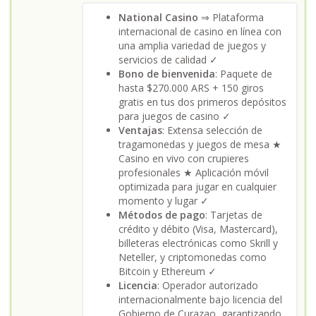
National Casino
⇒ Plataforma
internacional de casino en línea con
una amplia variedad de juegos y
servicios de calidad ✓
Bono de bienvenida
: Paquete de
hasta $270.000 ARS + 150 giros
gratis en tus dos primeros depósitos
para juegos de casino ✓
Ventajas
: Extensa selección de
tragamonedas y juegos de mesa ★
Casino en vivo con crupieres
profesionales ★ Aplicación móvil
optimizada para jugar en cualquier
momento y lugar ✓
Métodos de pago
: Tarjetas de
crédito y débito (Visa, Mastercard),
billeteras electrónicas como Skrill y
Neteller, y criptomonedas como
Bitcoin y Ethereum ✓
Licencia
: Operador autorizado
internacionalmente bajo licencia del
Gobierno de Curazao, garantizando