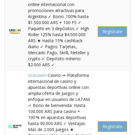
online internacional con
promociones atractivas para
Argentina ✓ Bono: 100% hasta
$1.500.000 ARS + 100 FS ✓
Paquete en 3 depósitos ✓ High
Regístrate
Roller 125% hasta $4.500.000
ARS ★ Hasta 15% cashback
diario ✓ Pagos: Tarjetas,
Mercado Pago, Skrill, Neteller y
crypto ✓ Depósito mínimo:
$2.000 ARS ✓
Granawin
Casino ⇒ Plataforma
internacional de casino y
apuestas deportivas online con
amplia oferta de juegos y
enfoque en usuarios de LATAM
✓ Bono de bienvenida: Hasta
100.000 ARS para casino +
100 % en apuestas deportivas
hasta 90.000 ARS ✓ Ventajas:
Regístrate
Más de 2.000 juegos ★