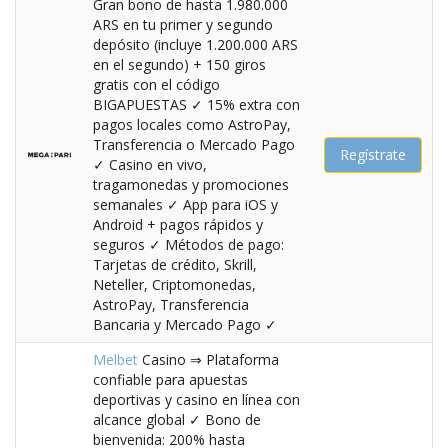
Gran bono de hasta 1.980.000
ARS en tu primer y segundo
depósito (incluye 1.200.000 ARS
en el segundo) + 150 giros
gratis con el código
BIGAPUESTAS ✓ 15% extra con
pagos locales como AstroPay,
Transferencia o Mercado Pago
Regístrate
✓ Casino en vivo,
tragamonedas y promociones
semanales ✓ App para iOS y
Android + pagos rápidos y
seguros ✓ Métodos de pago:
Tarjetas de crédito, Skrill,
Neteller, Criptomonedas,
AstroPay, Transferencia
Bancaria y Mercado Pago ✓
Melbet
Casino ⇒ Plataforma
confiable para apuestas
deportivas y casino en línea con
alcance global ✓ Bono de
bienvenida: 200% hasta