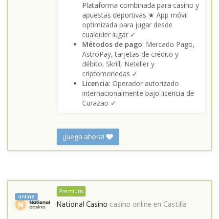
Plataforma combinada para casino y
apuestas deportivas ★ App móvil
optimizada para jugar desde
cualquier lugar ✓
Métodos de pago
: Mercado Pago,
AstroPay, tarjetas de crédito y
débito, Skrill, Neteller y
criptomonedas ✓
Licencia
: Operador autorizado
internacionalmente bajo licencia de
Curazao ✓
¡Juega ahora!
Premium
online
National Casino
casino online en
Castilla