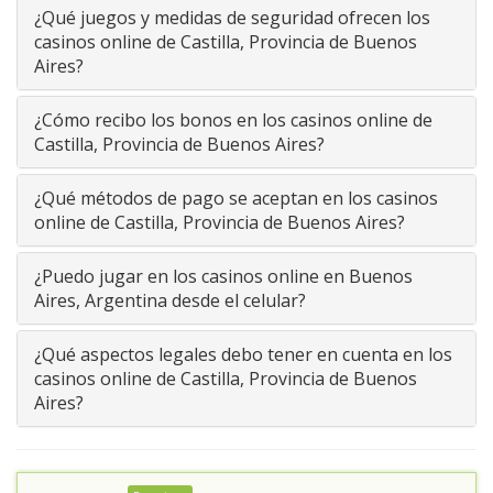
¿Qué juegos y medidas de seguridad ofrecen los
casinos online de Castilla, Provincia de Buenos
Aires?
¿Cómo recibo los bonos en los casinos online de
Castilla, Provincia de Buenos Aires?
¿Qué métodos de pago se aceptan en los casinos
online de Castilla, Provincia de Buenos Aires?
¿Puedo jugar en los casinos online en Buenos
Aires, Argentina desde el celular?
¿Qué aspectos legales debo tener en cuenta en los
casinos online de Castilla, Provincia de Buenos
Aires?