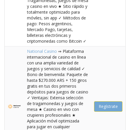
Tragamonedas, juegos de mesa
y casino en vivo ★ Sitio rápido y
totalmente optimizado para
móviles, sin app ✓ Métodos de
pago: Pesos argentinos,
Mercado Pago, tarjetas,
billeteras electrónicas y
criptomonedas como Bitcoin ✓
National Casino
⇒ Plataforma
internacional de casino en línea
con una amplia variedad de
juegos y servicios de calidad ✓
Bono de bienvenida: Paquete de
hasta $270.000 ARS + 150 giros
gratis en tus dos primeros
depósitos para juegos de casino
✓ Ventajas: Extensa selección
de tragamonedas y juegos de
Regístrate
mesa ★ Casino en vivo con
crupieres profesionales ★
Aplicación móvil optimizada
para jugar en cualquier