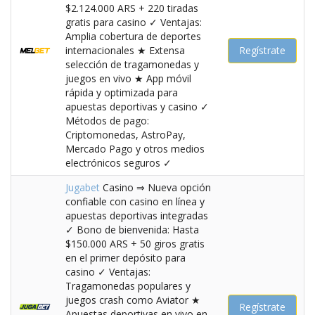
$2.124.000 ARS + 220 tiradas
gratis para casino ✓ Ventajas:
Amplia cobertura de deportes
internacionales ★ Extensa
Regístrate
selección de tragamonedas y
juegos en vivo ★ App móvil
rápida y optimizada para
apuestas deportivas y casino ✓
Métodos de pago:
Criptomonedas, AstroPay,
Mercado Pago y otros medios
electrónicos seguros ✓
Jugabet
Casino ⇒ Nueva opción
confiable con casino en línea y
apuestas deportivas integradas
✓ Bono de bienvenida: Hasta
$150.000 ARS + 50 giros gratis
en el primer depósito para
casino ✓ Ventajas:
Tragamonedas populares y
juegos crash como Aviator ★
Regístrate
Apuestas deportivas en vivo en