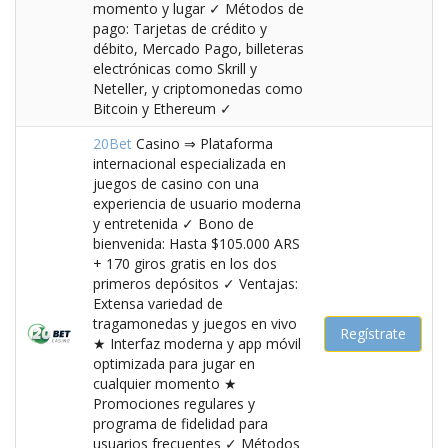
momento y lugar ✓ Métodos de
pago: Tarjetas de crédito y
débito, Mercado Pago, billeteras
electrónicas como Skrill y
Neteller, y criptomonedas como
Bitcoin y Ethereum ✓
20Bet
Casino ⇒ Plataforma
internacional especializada en
juegos de casino con una
experiencia de usuario moderna
y entretenida ✓ Bono de
bienvenida: Hasta $105.000 ARS
+ 170 giros gratis en los dos
primeros depósitos ✓ Ventajas:
Extensa variedad de
tragamonedas y juegos en vivo
Regístrate
★ Interfaz moderna y app móvil
optimizada para jugar en
cualquier momento ★
Promociones regulares y
programa de fidelidad para
usuarios frecuentes ✓ Métodos