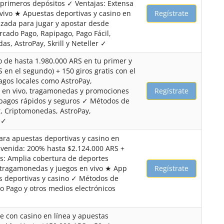
s primeros depósitos ✓ Ventajas: Extensa
vivo ★ Apuestas deportivas y casino en
Regístrate
zada para jugar y apostar desde
cado Pago, Rapipago, Pago Fácil,
as, AstroPay, Skrill y Neteller ✓
 de hasta 1.980.000 ARS en tu primer y
 en el segundo) + 150 giros gratis con el
gos locales como AstroPay,
 en vivo, tragamonedas y promociones
Regístrate
pagos rápidos y seguros ✓ Métodos de
er, Criptomonedas, AstroPay,
 ✓
ara apuestas deportivas y casino en
nvenida: 200% hasta $2.124.000 ARS +
as: Amplia cobertura de deportes
 tragamonedas y juegos en vivo ★ App
Regístrate
s deportivas y casino ✓ Métodos de
 Pago y otros medios electrónicos
 con casino en línea y apuestas