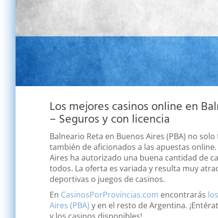
Los mejores casinos online en Bal
– Seguros y con licencia
Balneario Reta en Buenos Aires (PBA) no solo 
también de aficionados a las apuestas online.
Aires ha autorizado una buena cantidad de cas
todos. La oferta es variada y resulta muy atr
deportivas o juegos de casinos.
En
CasinosPorProvincias.com
encontrarás
lo
Aires (PBA)
y en el resto de Argentina. ¡Entéra
y los casinos disponibles!