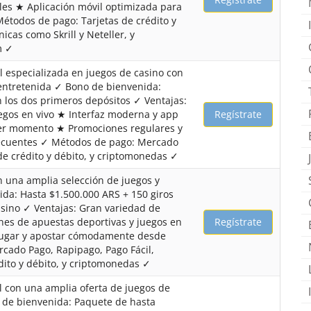
les ★ Aplicación móvil optimizada para
étodos de pago: Tarjetas de crédito y
icas como Skrill y Neteller, y
m ✓
 especializada en juegos de casino con
entretenida ✓ Bono de bienvenida:
n los dos primeros depósitos ✓ Ventajas:
egos en vivo ★ Interfaz moderna y app
Regístrate
ier momento ★ Promociones regulares y
recuentes ✓ Métodos de pago: Mercado
s de crédito y débito, y criptomonedas ✓
 una amplia selección de juegos y
da: Hasta $1.500.000 ARS + 150 giros
asino ✓ Ventajas: Gran variedad de
es de apuestas deportivas y juegos en
Regístrate
jugar y apostar cómodamente desde
cado Pago, Rapipago, Pago Fácil,
rédito y débito, y criptomonedas ✓
 con una amplia oferta de juegos de
 de bienvenida: Paquete de hasta