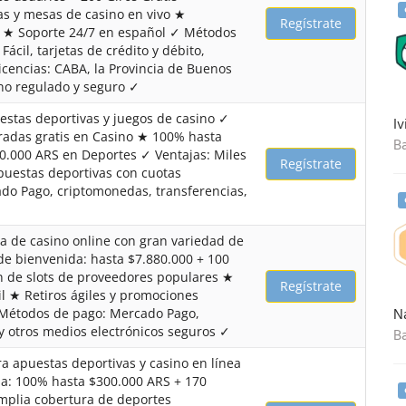
s y mesas de casino en vivo ★
Regístrate
l ★ Soporte 24/7 en español ✓ Métodos
cil, tarjetas de crédito y débito,
icencias: CABA, la Provincia de Buenos
no regulado y seguro ✓
stas deportivas y juegos de casino ✓
Iv
radas gratis en Casino ★ 100% hasta
B
0.000 ARS en Deportes ✓ Ventajas: Miles
Regístrate
uestas deportivas con cuotas
do Pago, criptomonedas, transferencias,
 de casino online con gran variedad de
e bienvenida: hasta $7.880.000 + 100
ón de slots de proveedores populares ★
Regístrate
l ★ Retiros ágiles y promociones
N
 Métodos de pago: Mercado Pago,
s y otros medios electrónicos seguros ✓
B
a apuestas deportivas y casino en línea
da: 100% hasta $300.000 ARS + 170
Amplia cobertura de deportes