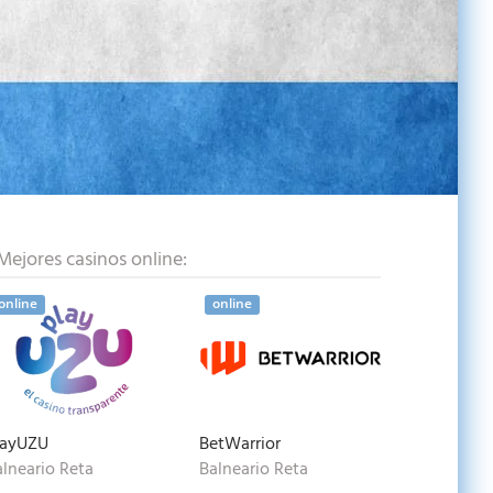
Mejores casinos online:
online
online
layUZU
BetWarrior
alneario Reta
Balneario Reta