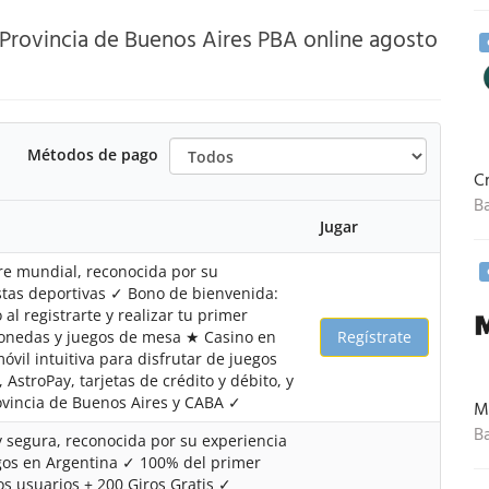
 Provincia de Buenos Aires PBA online agosto
Métodos de pago
C
B
Jugar
e mundial, reconocida por su
stas deportivas ✓ Bono de bienvenida:
al registrarte y realizar tu primer
onedas y juegos de mesa ★ Casino en
Regístrate
óvil intuitiva para disfrutar de juegos
troPay, tarjetas de crédito y débito, y
ovincia de Buenos Aires y CABA ✓
M
B
 segura, reconocida por su experiencia
egos en Argentina ✓ 100% del primer
s usuarios + 200 Giros Gratis ✓