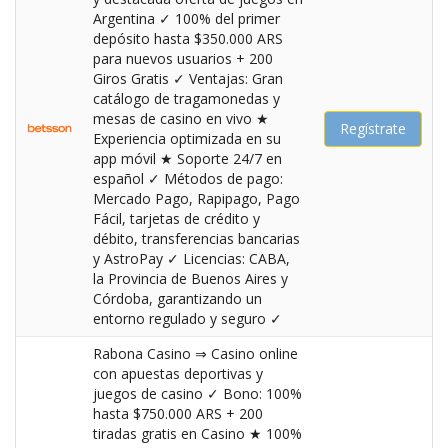
Argentina ✓ 100% del primer
depósito hasta $350.000 ARS
para nuevos usuarios + 200
Giros Gratis ✓ Ventajas: Gran
catálogo de tragamonedas y
mesas de casino en vivo ★
Regístrate
Experiencia optimizada en su
app móvil ★ Soporte 24/7 en
español ✓ Métodos de pago:
Mercado Pago, Rapipago, Pago
Fácil, tarjetas de crédito y
débito, transferencias bancarias
y AstroPay ✓ Licencias: CABA,
la Provincia de Buenos Aires y
Córdoba, garantizando un
entorno regulado y seguro ✓
Rabona Casino ⇒ Casino online
con apuestas deportivas y
juegos de casino ✓ Bono: 100%
hasta $750.000 ARS + 200
tiradas gratis en Casino ★ 100%