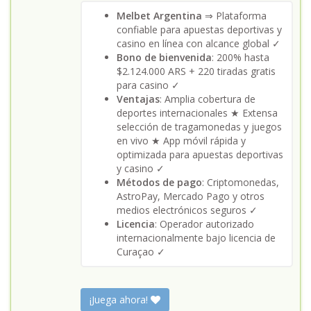
Melbet Argentina
⇒ Plataforma
confiable para apuestas deportivas y
casino en línea con alcance global ✓
Bono de bienvenida
: 200% hasta
$2.124.000 ARS + 220 tiradas gratis
para casino ✓
Ventajas
: Amplia cobertura de
deportes internacionales ★ Extensa
selección de tragamonedas y juegos
en vivo ★ App móvil rápida y
optimizada para apuestas deportivas
y casino ✓
Métodos de pago
: Criptomonedas,
AstroPay, Mercado Pago y otros
medios electrónicos seguros ✓
Licencia
: Operador autorizado
internacionalmente bajo licencia de
Curaçao ✓
¡Juega ahora!