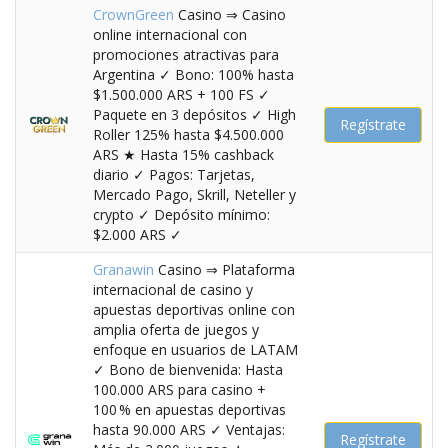
CrownGreen
Casino ⇒ Casino
online internacional con
promociones atractivas para
Argentina ✓ Bono: 100% hasta
$1.500.000 ARS + 100 FS ✓
Paquete en 3 depósitos ✓ High
Regístrate
Roller 125% hasta $4.500.000
ARS ★ Hasta 15% cashback
diario ✓ Pagos: Tarjetas,
Mercado Pago, Skrill, Neteller y
crypto ✓ Depósito mínimo:
$2.000 ARS ✓
Granawin
Casino ⇒ Plataforma
internacional de casino y
apuestas deportivas online con
amplia oferta de juegos y
enfoque en usuarios de LATAM
✓ Bono de bienvenida: Hasta
100.000 ARS para casino +
100 % en apuestas deportivas
hasta 90.000 ARS ✓ Ventajas:
Regístrate