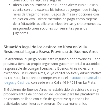
transacciones rápidas y seguras.
Bizzo Casino Provincia de Buenos Aires:
Bizzo Casino
cuenta con una extensa biblioteca de juegos, que incluye
miles de tragamonedas, juegos de mesa y opciones con
crupier en vivo. Ofrece métodos de pago como tarjetas
de crédito/débito, billeteras electrónicas y criptomonedas,
asegurando transacciones convenientes para los
jugadores.
Situación legal de los casinos en línea en Villa
Residencial Laguna Brava, Provincia de Buenos Aires
En Argentina, el juego online está regulado por provincias. Cada
provincia tiene su propio organismo gubernamental o autoridad
responsable de otorgar licencias, y Buenos Aires no es una
excepción. En Buenos Aires, cuya capital política y administrativa
es La Plata, la autoridad competente es el
Instituto Provincial de
Juegos y Casinos
, con sede en la Calle 46 Nº 581 en La Plata.
El Gobierno de Buenos Aires ha establecido directrices claras y
procedimientos de concesión de licencias para las plataformas
de casinos en línea con el fin de garantizar que todas las
actividades sean legales y seguras. De esa manera, los