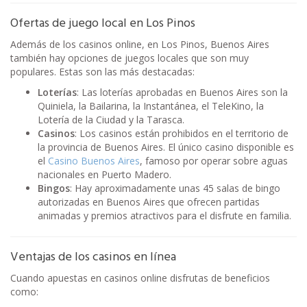
Ofertas de juego local en Los Pinos
Además de los casinos online, en Los Pinos, Buenos Aires
también hay opciones de juegos locales que son muy
populares. Estas son las más destacadas:
Loterías
: Las loterías aprobadas en Buenos Aires son la
Quiniela, la Bailarina, la Instantánea, el TeleKino, la
Lotería de la Ciudad y la Tarasca.
Casinos
: Los casinos están prohibidos en el territorio de
la provincia de Buenos Aires. El único casino disponible es
el
Casino Buenos Aires
, famoso por operar sobre aguas
nacionales en Puerto Madero.
Bingos
: Hay aproximadamente unas 45 salas de bingo
autorizadas en Buenos Aires que ofrecen partidas
animadas y premios atractivos para el disfrute en familia.
Ventajas de los casinos en línea
Cuando apuestas en casinos online disfrutas de beneficios
como: