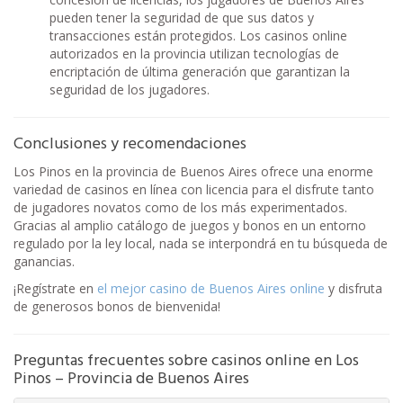
pueden tener la seguridad de que sus datos y
transacciones están protegidos. Los casinos online
autorizados en la provincia utilizan tecnologías de
encriptación de última generación que garantizan la
seguridad de los jugadores.
Conclusiones y recomendaciones
Los Pinos en la provincia de Buenos Aires ofrece una enorme
variedad de casinos en línea con licencia para el disfrute tanto
de jugadores novatos como de los más experimentados.
Gracias al amplio catálogo de juegos y bonos en un entorno
regulado por la ley local, nada se interpondrá en tu búsqueda de
ganancias.
¡Regístrate en
el mejor casino de Buenos Aires online
y disfruta
de generosos bonos de bienvenida!
Preguntas frecuentes sobre casinos online en Los
Pinos – Provincia de Buenos Aires