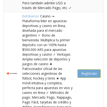
Pero también admite USD a
través de Mercado Pago, etc. ✓
BetWarrior
Casino ⇒
Plataforma líder en apuestas
deportivas y casino en línea,
diseñada para el mercado
argentino ✓ Bono de
bienvenida: Multiplica tu primer
depósito con un 100% hasta
$500.000 ARS para apuestas
deportivas y casino ✓ Ventajas:
Amplia selección de deportes y
juegos de casino ★
Patrocinador oficial de las
selecciones argentinas de
Regístrate
fútbol, hockey y tenis ★ App
móvil intuitiva y completa,
perfecta para apuestas en vivo y
casino en línea ✓ Métodos de
pago: Mercado Pago, Rapipago,
Pago Fácil, tarjetas de crédito y
débito, transferencias bancarias