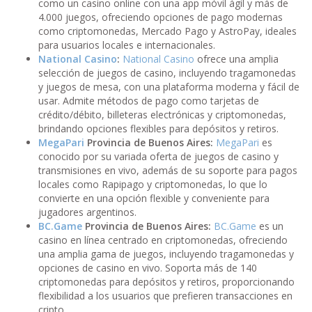
como un casino online con una app móvil ágil y más de
4.000 juegos, ofreciendo opciones de pago modernas
como criptomonedas, Mercado Pago y AstroPay, ideales
para usuarios locales e internacionales.
National Casino
:
National Casino
ofrece una amplia
selección de juegos de casino, incluyendo tragamonedas
y juegos de mesa, con una plataforma moderna y fácil de
usar. Admite métodos de pago como tarjetas de
crédito/débito, billeteras electrónicas y criptomonedas,
brindando opciones flexibles para depósitos y retiros.
MegaPari
Provincia de Buenos Aires:
MegaPari
es
conocido por su variada oferta de juegos de casino y
transmisiones en vivo, además de su soporte para pagos
locales como Rapipago y criptomonedas, lo que lo
convierte en una opción flexible y conveniente para
jugadores argentinos.
BC.Game
Provincia de Buenos Aires:
BC.Game
es un
casino en línea centrado en criptomonedas, ofreciendo
una amplia gama de juegos, incluyendo tragamonedas y
opciones de casino en vivo. Soporta más de 140
criptomonedas para depósitos y retiros, proporcionando
flexibilidad a los usuarios que prefieren transacciones en
cripto.