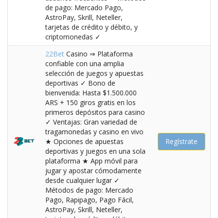
de pago: Mercado Pago,
AstroPay, Skrill, Neteller,
tarjetas de crédito y débito, y
criptomonedas ✓
22Bet
Casino ⇒ Plataforma
confiable con una amplia
selección de juegos y apuestas
deportivas ✓ Bono de
bienvenida: Hasta $1.500.000
ARS + 150 giros gratis en los
primeros depósitos para casino
✓ Ventajas: Gran variedad de
tragamonedas y casino en vivo
★ Opciones de apuestas
Regístrate
deportivas y juegos en una sola
plataforma ★ App móvil para
jugar y apostar cómodamente
desde cualquier lugar ✓
Métodos de pago: Mercado
Pago, Rapipago, Pago Fácil,
AstroPay, Skrill, Neteller,