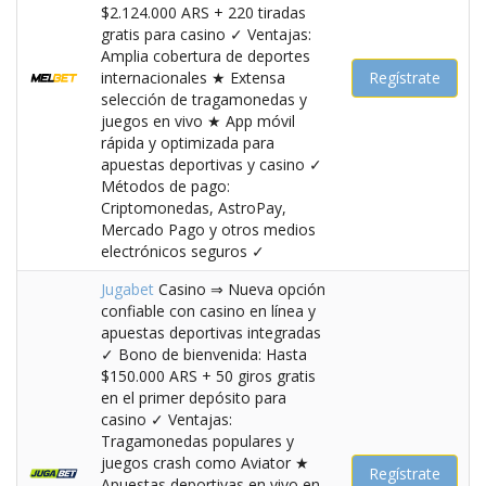
$2.124.000 ARS + 220 tiradas
gratis para casino ✓ Ventajas:
Amplia cobertura de deportes
internacionales ★ Extensa
Regístrate
selección de tragamonedas y
juegos en vivo ★ App móvil
rápida y optimizada para
apuestas deportivas y casino ✓
Métodos de pago:
Criptomonedas, AstroPay,
Mercado Pago y otros medios
electrónicos seguros ✓
Jugabet
Casino ⇒ Nueva opción
confiable con casino en línea y
apuestas deportivas integradas
✓ Bono de bienvenida: Hasta
$150.000 ARS + 50 giros gratis
en el primer depósito para
casino ✓ Ventajas:
Tragamonedas populares y
juegos crash como Aviator ★
Regístrate
Apuestas deportivas en vivo en