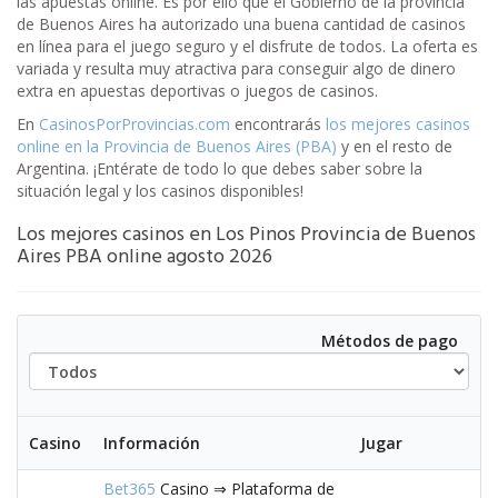
las apuestas online. Es por ello que el Gobierno de la provincia
de Buenos Aires ha autorizado una buena cantidad de casinos
en línea para el juego seguro y el disfrute de todos. La oferta es
variada y resulta muy atractiva para conseguir algo de dinero
extra en apuestas deportivas o juegos de casinos.
En
CasinosPorProvincias.com
encontrarás
los mejores casinos
online en la Provincia de Buenos Aires (PBA)
y en el resto de
Argentina. ¡Entérate de todo lo que debes saber sobre la
situación legal y los casinos disponibles!
Los mejores casinos en Los Pinos Provincia de Buenos
Aires PBA online agosto 2026
Métodos de pago
Casino
Información
Jugar
Bet365
Casino ⇒ Plataforma de