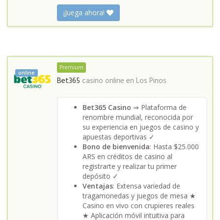
¡Juega ahora!
Premium
online
Bet365
casino online en
Los Pinos
Bet365 Casino
⇒ Plataforma de
renombre mundial, reconocida por
su experiencia en juegos de casino y
apuestas deportivas ✓
Bono de bienvenida
: Hasta $25.000
ARS en créditos de casino al
registrarte y realizar tu primer
depósito ✓
Ventajas
: Extensa variedad de
tragamonedas y juegos de mesa ★
Casino en vivo con crupieres reales
★ Aplicación móvil intuitiva para