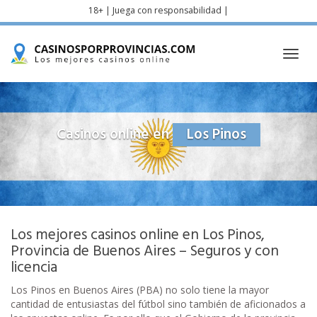
Skip
18+ | Juega con responsabilidad |
to
main
content
Toggl
navig
Casinos online en
Los Pinos
Los mejores casinos online en Los Pinos,
Provincia de Buenos Aires – Seguros y con
licencia
Los Pinos en Buenos Aires (PBA) no solo tiene la mayor
cantidad de entusiastas del fútbol sino también de aficionados a