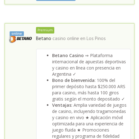
Premium
online
Betano
casino online en
Los Pinos
Betano Casino
⇒ Plataforma
internacional de apuestas deportivas
y casino en línea con presencia en
Argentina ✓
Bono de bienvenida
: 100% del
primer depósito hasta $250.000 ARS
para casino, más hasta 100 giros
gratis según el monto depositado ✓
Ventajas
: Amplia variedad de juegos
de casino, incluyendo tragamonedas
y casino en vivo ★ Aplicación móvil
optimizada para una experiencia de
juego fluida ★ Promociones
regulares y programa de fidelidad