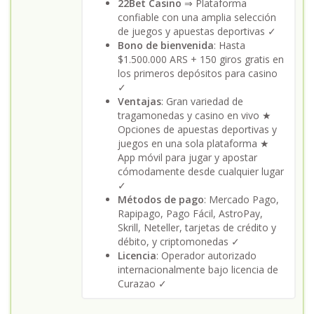
22Bet Casino
⇒ Plataforma
confiable con una amplia selección
de juegos y apuestas deportivas ✓
Bono de bienvenida
: Hasta
$1.500.000 ARS + 150 giros gratis en
los primeros depósitos para casino
✓
Ventajas
: Gran variedad de
tragamonedas y casino en vivo ★
Opciones de apuestas deportivas y
juegos en una sola plataforma ★
App móvil para jugar y apostar
cómodamente desde cualquier lugar
✓
Métodos de pago
: Mercado Pago,
Rapipago, Pago Fácil, AstroPay,
Skrill, Neteller, tarjetas de crédito y
débito, y criptomonedas ✓
Licencia
: Operador autorizado
internacionalmente bajo licencia de
Curazao ✓