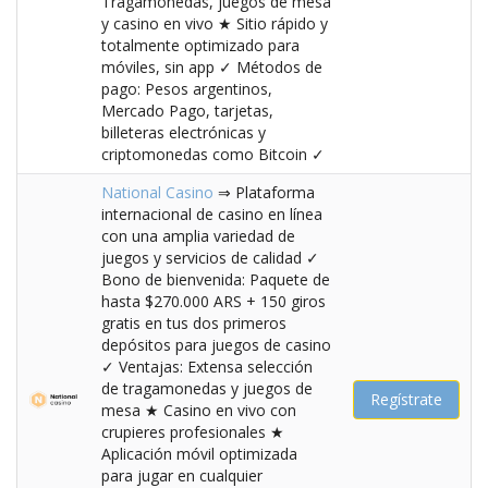
Tragamonedas, juegos de mesa
y casino en vivo ★ Sitio rápido y
totalmente optimizado para
móviles, sin app ✓ Métodos de
pago: Pesos argentinos,
Mercado Pago, tarjetas,
billeteras electrónicas y
criptomonedas como Bitcoin ✓
National Casino
⇒ Plataforma
internacional de casino en línea
con una amplia variedad de
juegos y servicios de calidad ✓
Bono de bienvenida: Paquete de
hasta $270.000 ARS + 150 giros
gratis en tus dos primeros
depósitos para juegos de casino
✓ Ventajas: Extensa selección
de tragamonedas y juegos de
Regístrate
mesa ★ Casino en vivo con
crupieres profesionales ★
Aplicación móvil optimizada
para jugar en cualquier