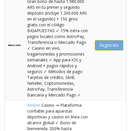
Gran bono de hasta 1.980.000
ARS en tu primer y segundo
depósito (incluye 1.200.000 ARS
en el segundo) + 150 giros
gratis con el código
BIGAPUESTAS ✓ 15% extra con
pagos locales como AstroPay,
Transferencia o Mercado Pago
Regístrate
✓ Casino en vivo,
tragamonedas y promociones
semanales ✓ App para iOS y
Android + pagos rápidos y
seguros ✓ Métodos de pago:
Tarjetas de crédito, Skrill,
Neteller, Criptomonedas,
AstroPay, Transferencia
Bancaria y Mercado Pago ✓
Melbet
Casino ⇒ Plataforma
confiable para apuestas
deportivas y casino en línea con
alcance global ✓ Bono de
bienvenida: 200% hasta