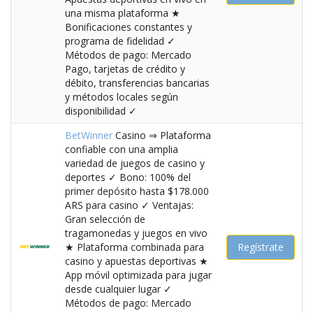
una misma plataforma ★
Bonificaciones constantes y
programa de fidelidad ✓
Métodos de pago: Mercado
Pago, tarjetas de crédito y
débito, transferencias bancarias
y métodos locales según
disponibilidad ✓
BetWinner
Casino ⇒ Plataforma
confiable con una amplia
variedad de juegos de casino y
deportes ✓ Bono: 100% del
primer depósito hasta $178.000
ARS para casino ✓ Ventajas:
Gran selección de
tragamonedas y juegos en vivo
★ Plataforma combinada para
Regístrate
casino y apuestas deportivas ★
App móvil optimizada para jugar
desde cualquier lugar ✓
Métodos de pago: Mercado