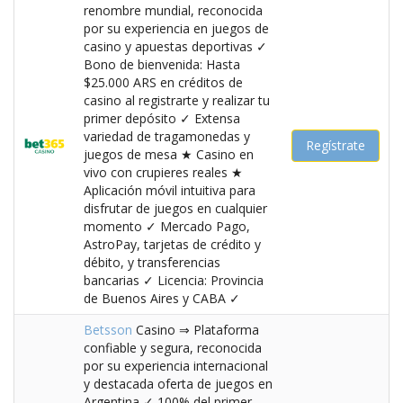
renombre mundial, reconocida
por su experiencia en juegos de
casino y apuestas deportivas ✓
Bono de bienvenida: Hasta
$25.000 ARS en créditos de
casino al registrarte y realizar tu
primer depósito ✓ Extensa
variedad de tragamonedas y
Regístrate
juegos de mesa ★ Casino en
vivo con crupieres reales ★
Aplicación móvil intuitiva para
disfrutar de juegos en cualquier
momento ✓ Mercado Pago,
AstroPay, tarjetas de crédito y
débito, y transferencias
bancarias ✓ Licencia: Provincia
de Buenos Aires y CABA ✓
Betsson
Casino ⇒ Plataforma
confiable y segura, reconocida
por su experiencia internacional
y destacada oferta de juegos en
Argentina ✓ 100% del primer