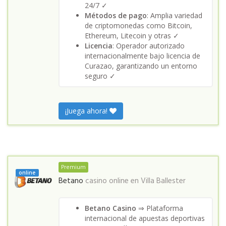
24/7 ✓
Métodos de pago
: Amplia variedad
de criptomonedas como Bitcoin,
Ethereum, Litecoin y otras ✓
Licencia
: Operador autorizado
internacionalmente bajo licencia de
Curazao, garantizando un entorno
seguro ✓
¡Juega ahora!
Premium
online
Betano
casino online en
Villa Ballester
Betano Casino
⇒ Plataforma
internacional de apuestas deportivas