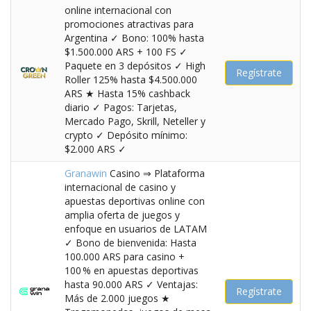
online internacional con
promociones atractivas para
Argentina ✓ Bono: 100% hasta
$1.500.000 ARS + 100 FS ✓
Paquete en 3 depósitos ✓ High
Regístrate
Roller 125% hasta $4.500.000
ARS ★ Hasta 15% cashback
diario ✓ Pagos: Tarjetas,
Mercado Pago, Skrill, Neteller y
crypto ✓ Depósito mínimo:
$2.000 ARS ✓
Granawin
Casino ⇒ Plataforma
internacional de casino y
apuestas deportivas online con
amplia oferta de juegos y
enfoque en usuarios de LATAM
✓ Bono de bienvenida: Hasta
100.000 ARS para casino +
100 % en apuestas deportivas
hasta 90.000 ARS ✓ Ventajas:
Regístrate
Más de 2.000 juegos ★