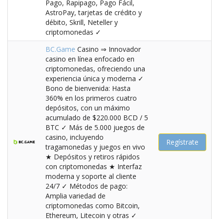
Pago, Rapipago, Pago Fácil,
AstroPay, tarjetas de crédito y
débito, Skrill, Neteller y
criptomonedas ✓
BC.Game
Casino ⇒ Innovador
casino en línea enfocado en
criptomonedas, ofreciendo una
experiencia única y moderna ✓
Bono de bienvenida: Hasta
360% en los primeros cuatro
depósitos, con un máximo
acumulado de $220.000 BCD / 5
BTC ✓ Más de 5.000 juegos de
casino, incluyendo
Regístrate
tragamonedas y juegos en vivo
★ Depósitos y retiros rápidos
con criptomonedas ★ Interfaz
moderna y soporte al cliente
24/7 ✓ Métodos de pago:
Amplia variedad de
criptomonedas como Bitcoin,
Ethereum, Litecoin y otras ✓