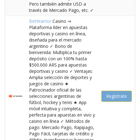
Pero también admite USD a
través de Mercado Pago, etc. ✓
BetWarrior
Casino ⇒
Plataforma líder en apuestas
deportivas y casino en línea,
diseñada para el mercado
argentino ✓ Bono de
bienvenida: Multiplica tu primer
depósito con un 100% hasta
$500.000 ARS para apuestas
deportivas y casino ✓ Ventajas:
Amplia selección de deportes y
juegos de casino ★
Patrocinador oficial de las
selecciones argentinas de
Regístrate
fútbol, hockey y tenis ★ App
móvil intuitiva y completa,
perfecta para apuestas en vivo y
casino en línea ✓ Métodos de
pago: Mercado Pago, Rapipago,
Pago Fácil, tarjetas de crédito y
débito, transferencias bancarias