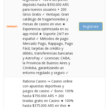
depósito hasta $350.000 ARS
para nuevos usuarios + 200
Giros Gratis ✓ Ventajas: Gran
catálogo de tragamonedas y
mesas de casino en vivo ★
Regístrate
Experiencia optimizada en su
app móvil ★ Soporte 24/7 en
español ✓ Métodos de pago:
Mercado Pago, Rapipago, Pago
Fácil, tarjetas de crédito y
débito, transferencias bancarias
y AstroPay ✓ Licencias: CABA,
la Provincia de Buenos Aires y
Córdoba, garantizando un
entorno regulado y seguro ✓
Rabona Casino ⇒ Casino online
con apuestas deportivas y
juegos de casino ✓ Bono: 100%
hasta $750.000 ARS + 200
tiradas gratis en Casino ★ 100%
hasta $375.000 ARS en Vivo ★