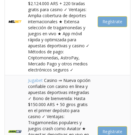
$2.124.000 ARS + 220 tiradas
gratis para casino ✓ Ventajas:
Amplia cobertura de deportes
internacionales ★ Extensa
Regístrate
selección de tragamonedas y
juegos en vivo ★ App móvil
rápida y optimizada para
apuestas deportivas y casino ✓
Métodos de pago:
Criptomonedas, AstroPay,
Mercado Pago y otros medios
electrónicos seguros ✓
Jugabet
Casino ⇒ Nueva opción
confiable con casino en línea y
apuestas deportivas integradas
✓ Bono de bienvenida: Hasta
$150.000 ARS + 50 giros gratis
en el primer depósito para
casino ✓ Ventajas:
Tragamonedas populares y
juegos crash como Aviator ★
Regístrate
Apuestas deportivas en vivo en