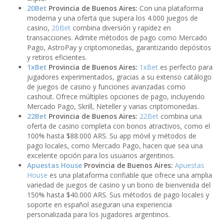
20Bet
Provincia de Buenos Aires:
Con una plataforma
moderna y una oferta que supera los 4.000 juegos de
casino,
20Bet
combina diversión y rapidez en
transacciones. Admite métodos de pago como Mercado
Pago, AstroPay y criptomonedas, garantizando depósitos
y retiros eficientes.
1xBet
Provincia de Buenos Aires:
1xBet
es perfecto para
jugadores experimentados, gracias a su extenso catálogo
de juegos de casino y funciones avanzadas como
cashout. Ofrece múltiples opciones de pago, incluyendo
Mercado Pago, Skrill, Neteller y varias criptomonedas.
22Bet
Provincia de Buenos Aires:
22Bet
combina una
oferta de casino completa con bonos atractivos, como el
100% hasta $88.000 ARS. Su app móvil y métodos de
pago locales, como Mercado Pago, hacen que sea una
excelente opción para los usuarios argentinos.
Apuestas House
Provincia de Buenos Aires:
Apuestas
House
es una plataforma confiable que ofrece una amplia
variedad de juegos de casino y un bono de bienvenida del
150% hasta $40.000 ARS. Sus métodos de pago locales y
soporte en español aseguran una experiencia
personalizada para los jugadores argentinos.