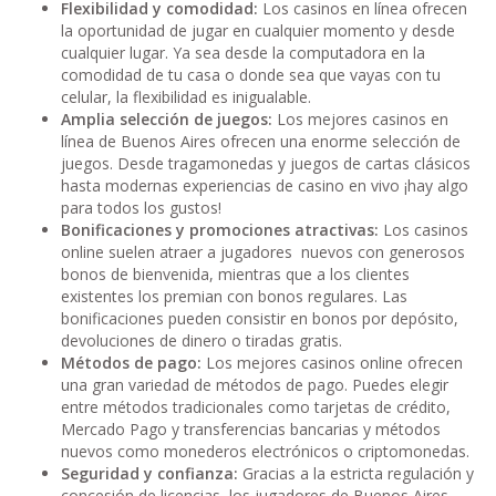
Flexibilidad y comodidad:
Los casinos en línea ofrecen
la oportunidad de jugar en cualquier momento y desde
cualquier lugar. Ya sea desde la computadora en la
comodidad de tu casa o donde sea que vayas con tu
celular, la flexibilidad es inigualable.
Amplia selección de juegos:
Los mejores casinos en
línea de Buenos Aires ofrecen una enorme selección de
juegos. Desde tragamonedas y juegos de cartas clásicos
hasta modernas experiencias de casino en vivo ¡hay algo
para todos los gustos!
Bonificaciones y promociones atractivas:
Los casinos
online suelen atraer a jugadores nuevos con generosos
bonos de bienvenida, mientras que a los clientes
existentes los premian con bonos regulares. Las
bonificaciones pueden consistir en bonos por depósito,
devoluciones de dinero o tiradas gratis.
Métodos de pago:
Los mejores casinos online ofrecen
una gran variedad de métodos de pago. Puedes elegir
entre métodos tradicionales como tarjetas de crédito,
Mercado Pago y transferencias bancarias y métodos
nuevos como monederos electrónicos o criptomonedas.
Seguridad y confianza:
Gracias a la estricta regulación y
concesión de licencias, los jugadores de Buenos Aires