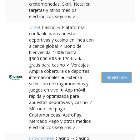
criptomonedas, Skrill, Neteller,
tarjetas y otros medios
electrónicos seguros ✓
IviBet
Casino ⇒ Plataforma
confiable para apuestas
deportivas y casino en línea con
alcance global ✓ Bono de
bienvenida: 100% hasta
$300.000 ARS + 170 tiradas
gratis para casino ✓ Ventajas:
Amplia cobertura de deportes
internacionales ★ Extensa
Regístrate
selección de tragamonedas y
juegos en vivo ★ App móvil
rápida y optimizada para
apuestas deportivas y casino ✓
Métodos de pago:
Criptomonedas, AstroPay,
Mercado Pago y otros medios
electrónicos seguros ✓
CrownGreen
Casino ⇒ Casino