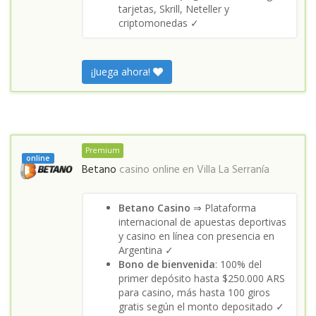
tarjetas, Skrill, Neteller y
criptomonedas ✓
¡Juega ahora!
Premium
online
Betano
casino online en
Villa La Serranía
Betano Casino
⇒ Plataforma
internacional de apuestas deportivas
y casino en línea con presencia en
Argentina ✓
Bono de bienvenida
: 100% del
primer depósito hasta $250.000 ARS
para casino, más hasta 100 giros
gratis según el monto depositado ✓