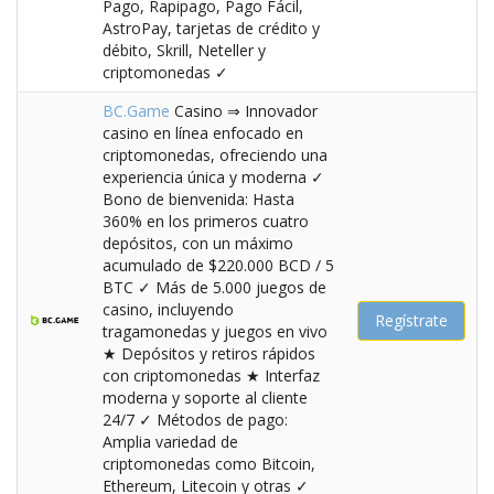
Pago, Rapipago, Pago Fácil,
AstroPay, tarjetas de crédito y
débito, Skrill, Neteller y
criptomonedas ✓
BC.Game
Casino ⇒ Innovador
casino en línea enfocado en
criptomonedas, ofreciendo una
experiencia única y moderna ✓
Bono de bienvenida: Hasta
360% en los primeros cuatro
depósitos, con un máximo
acumulado de $220.000 BCD / 5
BTC ✓ Más de 5.000 juegos de
casino, incluyendo
Regístrate
tragamonedas y juegos en vivo
★ Depósitos y retiros rápidos
con criptomonedas ★ Interfaz
moderna y soporte al cliente
24/7 ✓ Métodos de pago:
Amplia variedad de
criptomonedas como Bitcoin,
Ethereum, Litecoin y otras ✓