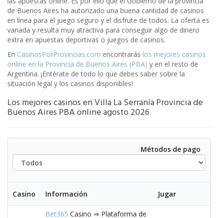
las apuestas online. Es por ello que el Gobierno de la provincia
de Buenos Aires ha autorizado una buena cantidad de casinos
en línea para el juego seguro y el disfrute de todos. La oferta es
variada y resulta muy atractiva para conseguir algo de dinero
extra en apuestas deportivas o juegos de casinos.
En
CasinosPorProvincias.com
encontrarás
los mejores casinos
online en la Provincia de Buenos Aires (PBA)
y en el resto de
Argentina. ¡Entérate de todo lo que debes saber sobre la
situación legal y los casinos disponibles!
Los mejores casinos en Villa La Serranía Provincia de
Buenos Aires PBA online agosto 2026
Métodos de pago
Casino
Información
Jugar
Bet365
Casino ⇒ Plataforma de