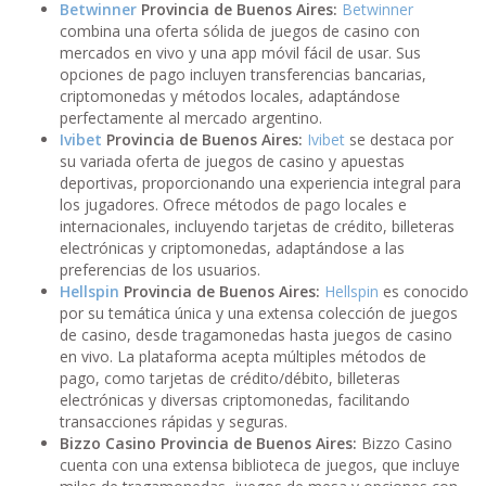
Betwinner
Provincia de Buenos Aires:
Betwinner
combina una oferta sólida de juegos de casino con
mercados en vivo y una app móvil fácil de usar. Sus
opciones de pago incluyen transferencias bancarias,
criptomonedas y métodos locales, adaptándose
perfectamente al mercado argentino.
Ivibet
Provincia de Buenos Aires:
Ivibet
se destaca por
su variada oferta de juegos de casino y apuestas
deportivas, proporcionando una experiencia integral para
los jugadores. Ofrece métodos de pago locales e
internacionales, incluyendo tarjetas de crédito, billeteras
electrónicas y criptomonedas, adaptándose a las
preferencias de los usuarios.
Hellspin
Provincia de Buenos Aires:
Hellspin
es conocido
por su temática única y una extensa colección de juegos
de casino, desde tragamonedas hasta juegos de casino
en vivo. La plataforma acepta múltiples métodos de
pago, como tarjetas de crédito/débito, billeteras
electrónicas y diversas criptomonedas, facilitando
transacciones rápidas y seguras.
Bizzo Casino Provincia de Buenos Aires:
Bizzo Casino
cuenta con una extensa biblioteca de juegos, que incluye