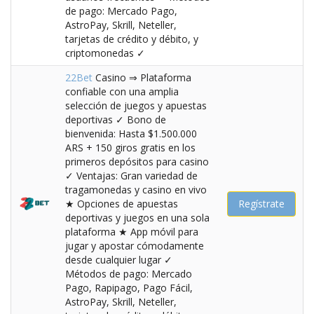
de pago: Mercado Pago,
AstroPay, Skrill, Neteller,
tarjetas de crédito y débito, y
criptomonedas ✓
22Bet
Casino ⇒ Plataforma
confiable con una amplia
selección de juegos y apuestas
deportivas ✓ Bono de
bienvenida: Hasta $1.500.000
ARS + 150 giros gratis en los
primeros depósitos para casino
✓ Ventajas: Gran variedad de
tragamonedas y casino en vivo
★ Opciones de apuestas
Regístrate
deportivas y juegos en una sola
plataforma ★ App móvil para
jugar y apostar cómodamente
desde cualquier lugar ✓
Métodos de pago: Mercado
Pago, Rapipago, Pago Fácil,
AstroPay, Skrill, Neteller,