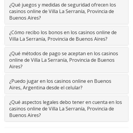
¿Qué juegos y medidas de seguridad ofrecen los
casinos online de Villa La Serranía, Provincia de
Buenos Aires?
¿Cómo recibo los bonos en los casinos online de
Villa La Serranía, Provincia de Buenos Aires?
¿Qué métodos de pago se aceptan en los casinos
online de Villa La Serranía, Provincia de Buenos
Aires?
¿Puedo jugar en los casinos online en Buenos
Aires, Argentina desde el celular?
¿Qué aspectos legales debo tener en cuenta en los
casinos online de Villa La Serranía, Provincia de
Buenos Aires?