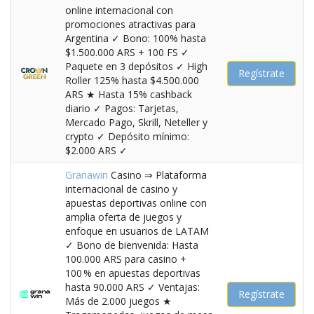
online internacional con
promociones atractivas para
Argentina ✓ Bono: 100% hasta
$1.500.000 ARS + 100 FS ✓
Paquete en 3 depósitos ✓ High
Regístrate
Roller 125% hasta $4.500.000
ARS ★ Hasta 15% cashback
diario ✓ Pagos: Tarjetas,
Mercado Pago, Skrill, Neteller y
crypto ✓ Depósito mínimo:
$2.000 ARS ✓
Granawin
Casino ⇒ Plataforma
internacional de casino y
apuestas deportivas online con
amplia oferta de juegos y
enfoque en usuarios de LATAM
✓ Bono de bienvenida: Hasta
100.000 ARS para casino +
100 % en apuestas deportivas
hasta 90.000 ARS ✓ Ventajas:
Regístrate
Más de 2.000 juegos ★