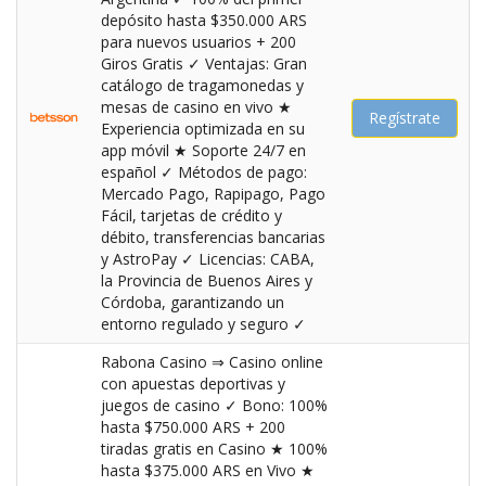
depósito hasta $350.000 ARS
para nuevos usuarios + 200
Giros Gratis ✓ Ventajas: Gran
catálogo de tragamonedas y
mesas de casino en vivo ★
Regístrate
Experiencia optimizada en su
app móvil ★ Soporte 24/7 en
español ✓ Métodos de pago:
Mercado Pago, Rapipago, Pago
Fácil, tarjetas de crédito y
débito, transferencias bancarias
y AstroPay ✓ Licencias: CABA,
la Provincia de Buenos Aires y
Córdoba, garantizando un
entorno regulado y seguro ✓
Rabona Casino ⇒ Casino online
con apuestas deportivas y
juegos de casino ✓ Bono: 100%
hasta $750.000 ARS + 200
tiradas gratis en Casino ★ 100%
hasta $375.000 ARS en Vivo ★