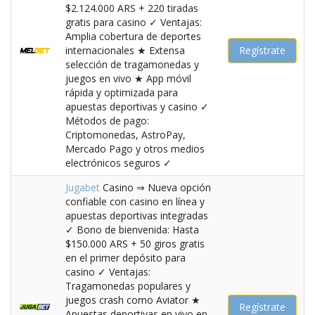
$2.124.000 ARS + 220 tiradas
gratis para casino ✓ Ventajas:
Amplia cobertura de deportes
internacionales ★ Extensa
Regístrate
selección de tragamonedas y
juegos en vivo ★ App móvil
rápida y optimizada para
apuestas deportivas y casino ✓
Métodos de pago:
Criptomonedas, AstroPay,
Mercado Pago y otros medios
electrónicos seguros ✓
Jugabet
Casino ⇒ Nueva opción
confiable con casino en línea y
apuestas deportivas integradas
✓ Bono de bienvenida: Hasta
$150.000 ARS + 50 giros gratis
en el primer depósito para
casino ✓ Ventajas:
Tragamonedas populares y
juegos crash como Aviator ★
Regístrate
Apuestas deportivas en vivo en