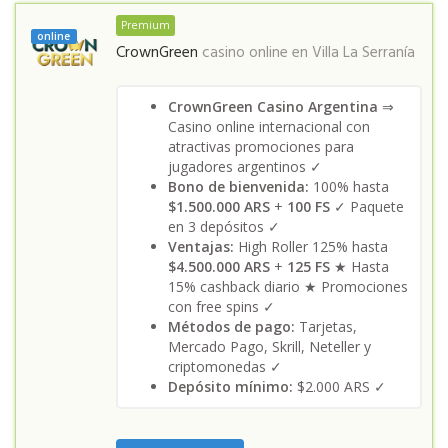
Premium
online
CrownGreen
casino online en
Villa La Serranía
CrownGreen Casino Argentina
⇒
Casino online internacional con
atractivas promociones para
jugadores argentinos ✓
Bono de bienvenida:
100% hasta
$1.500.000 ARS
+
100 FS
✓ Paquete
en 3 depósitos ✓
Ventajas:
High Roller 125% hasta
$4.500.000 ARS
+
125 FS
★ Hasta
15% cashback diario ★ Promociones
con free spins ✓
Métodos de pago:
Tarjetas,
Mercado Pago, Skrill, Neteller y
criptomonedas ✓
Depósito mínimo:
$2.000 ARS ✓