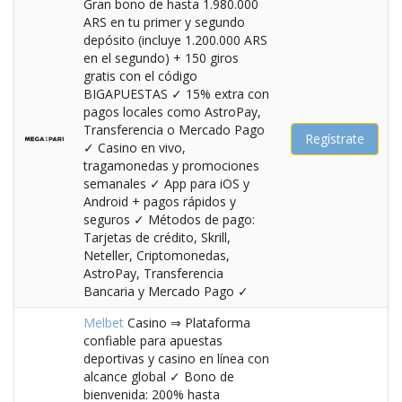
Gran bono de hasta 1.980.000
ARS en tu primer y segundo
depósito (incluye 1.200.000 ARS
en el segundo) + 150 giros
gratis con el código
BIGAPUESTAS ✓ 15% extra con
pagos locales como AstroPay,
Transferencia o Mercado Pago
Regístrate
✓ Casino en vivo,
tragamonedas y promociones
semanales ✓ App para iOS y
Android + pagos rápidos y
seguros ✓ Métodos de pago:
Tarjetas de crédito, Skrill,
Neteller, Criptomonedas,
AstroPay, Transferencia
Bancaria y Mercado Pago ✓
Melbet
Casino ⇒ Plataforma
confiable para apuestas
deportivas y casino en línea con
alcance global ✓ Bono de
bienvenida: 200% hasta