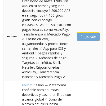
Gran bono de hasta 1.980.000
ARS en tu primer y segundo
depósito (incluye 1.200.000 ARS
en el segundo) + 150 giros
gratis con el código
BIGAPUESTAS ✓ 15% extra con
pagos locales como AstroPay,
Transferencia o Mercado Pago
Regístrate
✓ Casino en vivo,
tragamonedas y promociones
semanales ✓ App para iOS y
Android + pagos rápidos y
seguros ✓ Métodos de pago:
Tarjetas de crédito, Skrill,
Neteller, Criptomonedas,
AstroPay, Transferencia
Bancaria y Mercado Pago ✓
Melbet
Casino ⇒ Plataforma
confiable para apuestas
deportivas y casino en línea con
alcance global ✓ Bono de
bienvenida: 200% hasta