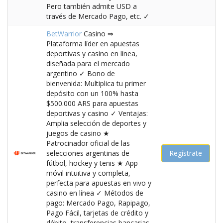
Pero también admite USD a
través de Mercado Pago, etc. ✓
BetWarrior
Casino ⇒
Plataforma líder en apuestas
deportivas y casino en línea,
diseñada para el mercado
argentino ✓ Bono de
bienvenida: Multiplica tu primer
depósito con un 100% hasta
$500.000 ARS para apuestas
deportivas y casino ✓ Ventajas:
Amplia selección de deportes y
juegos de casino ★
Patrocinador oficial de las
selecciones argentinas de
Regístrate
fútbol, hockey y tenis ★ App
móvil intuitiva y completa,
perfecta para apuestas en vivo y
casino en línea ✓ Métodos de
pago: Mercado Pago, Rapipago,
Pago Fácil, tarjetas de crédito y
débito, transferencias bancarias