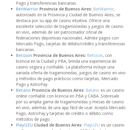
Pago y transferencias bancarias.
BetWarrior
Provincia de Buenos Aires:
BetWarrior
,
autorizado en la Provincia y Ciudad de Buenos Aires, se
destaca por su app de casino intuitiva. Ofrece una
excelente selección de tragamonedas y juegos de casino
en vivo, además de ser patrocinador oficial de
federaciones deportivas nacionales. Admite pagos con
Mercado Pago, tarjetas de débito/crédito y transferencias
bancarias.
Betsson
Provincia de Buenos Aires:
Betsson
, con
licencia en la Ciudad y PBA, brinda una experiencia de
casino segura y confiable. La plataforma incluye una
variada oferta de tragamonedas, juegos de casino en vivo
y métodos de pago prácticos como tarjetas, Mercado
Pago y AstroPay.
Betano
Provincia de Buenos Aires:
Betano
es un casino
online confiable con licencia en PBA y CABA. Sobresale
por su amplia gama de tragamonedas y mesas de casino
en vivo, además de una app fácil de usar. Acepta Mercado
Pago, AstroPay y tarjetas de crédito o débito como
métodos de pago.
PlayUZU
Ciudad de Buenos Aires:
PlayUZU
es un casino