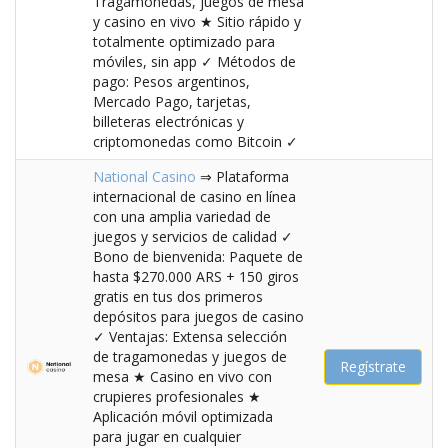
Tragamonedas, juegos de mesa
y casino en vivo ★ Sitio rápido y
totalmente optimizado para
móviles, sin app ✓ Métodos de
pago: Pesos argentinos,
Mercado Pago, tarjetas,
billeteras electrónicas y
criptomonedas como Bitcoin ✓
National Casino
⇒ Plataforma
internacional de casino en línea
con una amplia variedad de
juegos y servicios de calidad ✓
Bono de bienvenida: Paquete de
hasta $270.000 ARS + 150 giros
gratis en tus dos primeros
depósitos para juegos de casino
✓ Ventajas: Extensa selección
de tragamonedas y juegos de
Regístrate
mesa ★ Casino en vivo con
crupieres profesionales ★
Aplicación móvil optimizada
para jugar en cualquier