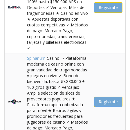
100% hasta $150.000 ARS en
Deportes ✓ Ventajas: Miles de
Regístrate
tragamonedas ★ Casino en vivo
★ Apuestas deportivas con
cuotas competitivas ✓ Métodos
de pago: Mercado Pago,
criptomonedas, transferencias,
tarjetas y billeteras electrónicas
✓
Spinarium
Casino ⇒ Plataforma
moderna de casino online con
gran variedad de tragamonedas
y juegos en vivo ✓ Bono de
bienvenida: hasta $7.880.000 +
100 giros gratis ✓ Ventajas:
Amplia selección de slots de
proveedores populares ★
Regístrate
Plataforma rápida optimizada
para móvil ★ Retiros ágiles y
promociones frecuentes para
jugadores de casino ✓ Métodos
de pago: Mercado Pago,