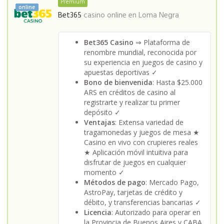
Premium
online
Bet365
casino online en
Loma Negra
Bet365 Casino
⇒ Plataforma de
renombre mundial, reconocida por
su experiencia en juegos de casino y
apuestas deportivas ✓
Bono de bienvenida
: Hasta $25.000
ARS en créditos de casino al
registrarte y realizar tu primer
depósito ✓
Ventajas
: Extensa variedad de
tragamonedas y juegos de mesa ★
Casino en vivo con crupieres reales
★ Aplicación móvil intuitiva para
disfrutar de juegos en cualquier
momento ✓
Métodos de pago
: Mercado Pago,
AstroPay, tarjetas de crédito y
débito, y transferencias bancarias ✓
Licencia
: Autorizado para operar en
la Provincia de Buenos Aires y CABA,