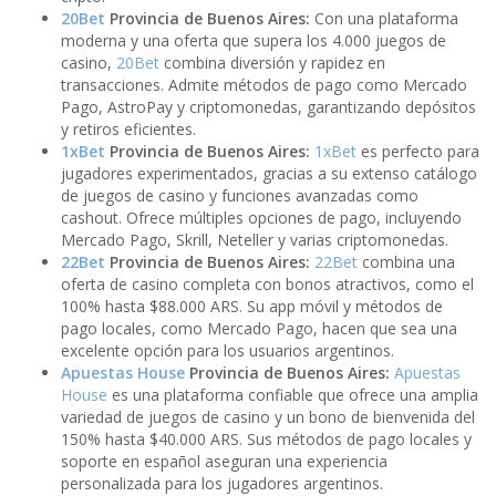
20Bet
Provincia de Buenos Aires:
Con una plataforma
moderna y una oferta que supera los 4.000 juegos de
casino,
20Bet
combina diversión y rapidez en
transacciones. Admite métodos de pago como Mercado
Pago, AstroPay y criptomonedas, garantizando depósitos
y retiros eficientes.
1xBet
Provincia de Buenos Aires:
1xBet
es perfecto para
jugadores experimentados, gracias a su extenso catálogo
de juegos de casino y funciones avanzadas como
cashout. Ofrece múltiples opciones de pago, incluyendo
Mercado Pago, Skrill, Neteller y varias criptomonedas.
22Bet
Provincia de Buenos Aires:
22Bet
combina una
oferta de casino completa con bonos atractivos, como el
100% hasta $88.000 ARS. Su app móvil y métodos de
pago locales, como Mercado Pago, hacen que sea una
excelente opción para los usuarios argentinos.
Apuestas House
Provincia de Buenos Aires:
Apuestas
House
es una plataforma confiable que ofrece una amplia
variedad de juegos de casino y un bono de bienvenida del
150% hasta $40.000 ARS. Sus métodos de pago locales y
soporte en español aseguran una experiencia
personalizada para los jugadores argentinos.