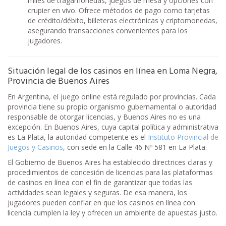
miles de tragamonedas, juegos de mesa y opciones con
crupier en vivo. Ofrece métodos de pago como tarjetas
de crédito/débito, billeteras electrónicas y criptomonedas,
asegurando transacciones convenientes para los
jugadores.
Situación legal de los casinos en línea en Loma Negra,
Provincia de Buenos Aires
En Argentina, el juego online está regulado por provincias. Cada
provincia tiene su propio organismo gubernamental o autoridad
responsable de otorgar licencias, y Buenos Aires no es una
excepción. En Buenos Aires, cuya capital política y administrativa
es La Plata, la autoridad competente es el
Instituto Provincial de
Juegos y Casinos
, con sede en la Calle 46 Nº 581 en La Plata.
El Gobierno de Buenos Aires ha establecido directrices claras y
procedimientos de concesión de licencias para las plataformas
de casinos en línea con el fin de garantizar que todas las
actividades sean legales y seguras. De esa manera, los
jugadores pueden confiar en que los casinos en línea con
licencia cumplen la ley y ofrecen un ambiente de apuestas justo.