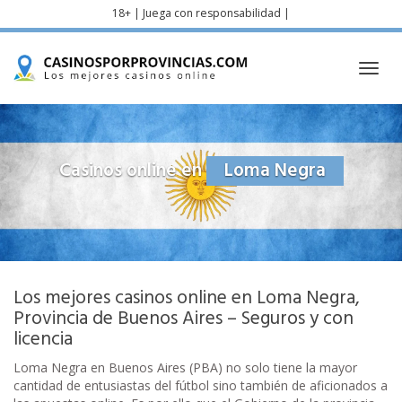
Skip
18+ | Juega con responsabilidad |
to
main
content
Toggl
navig
Casinos online en
Loma Negra
Los mejores casinos online en Loma Negra,
Provincia de Buenos Aires – Seguros y con
licencia
Loma Negra en Buenos Aires (PBA) no solo tiene la mayor
cantidad de entusiastas del fútbol sino también de aficionados a