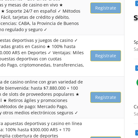
s y mesas de casino en vivo ★
Regístrate
l ★ Soporte 24/7 en español ✓ Métodos
cil, tarjetas de crédito y débito,
icencias: CABA, la Provincia de Buenos
no regulado y seguro ✓
stas deportivas y juegos de casino ✓
S
radas gratis en Casino ★ 100% hasta
S
0.000 ARS en Deportes ✓ Ventajas: Miles
Regístrate
uestas deportivas con cuotas
do Pago, criptomonedas, transferencias,
 de casino online con gran variedad de
e bienvenida: hasta $7.880.000 + 100
ón de slots de proveedores populares ★
Regístrate
l ★ Retiros ágiles y promociones
C
 Métodos de pago: Mercado Pago,
s y otros medios electrónicos seguros ✓
S
a apuestas deportivas y casino en línea
da: 100% hasta $300.000 ARS + 170
Amplia cobertura de deportes