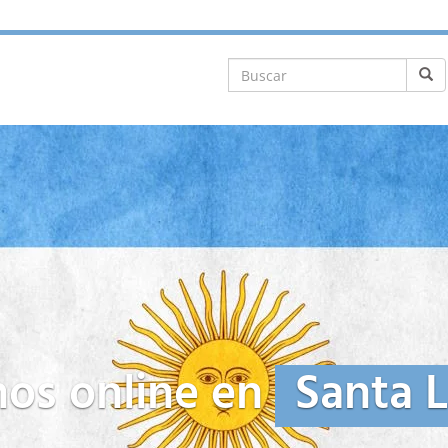
nos online en
Santa L