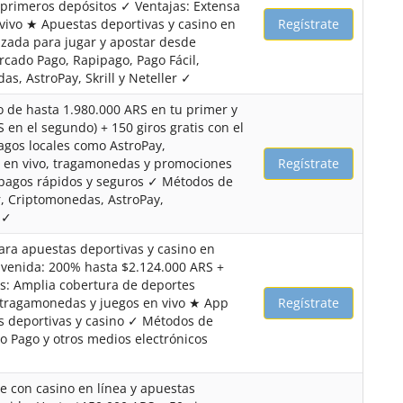
s primeros depósitos ✓ Ventajas: Extensa
vivo ★ Apuestas deportivas y casino en
Regístrate
zada para jugar y apostar desde
cado Pago, Rapipago, Pago Fácil,
as, AstroPay, Skrill y Neteller ✓
 de hasta 1.980.000 ARS en tu primer y
 en el segundo) + 150 giros gratis con el
gos locales como AstroPay,
 en vivo, tragamonedas y promociones
Regístrate
pagos rápidos y seguros ✓ Métodos de
er, Criptomonedas, AstroPay,
 ✓
ara apuestas deportivas y casino en
nvenida: 200% hasta $2.124.000 ARS +
as: Amplia cobertura de deportes
 tragamonedas y juegos en vivo ★ App
Regístrate
s deportivas y casino ✓ Métodos de
 Pago y otros medios electrónicos
 con casino en línea y apuestas