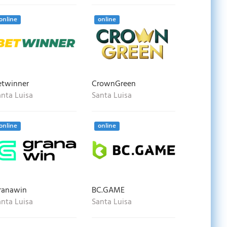
online
online
etwinner
CrownGreen
anta Luisa
Santa Luisa
online
online
ranawin
BC.GAME
anta Luisa
Santa Luisa