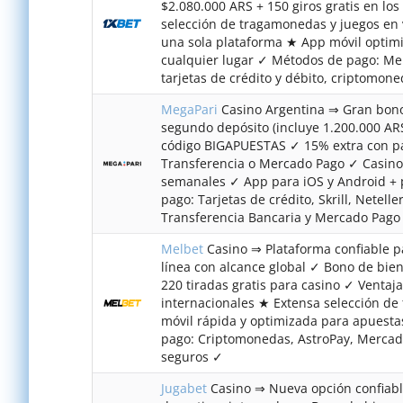
$2.080.000 ARS + 150 giros gratis en lo
selección de tragamonedas y juegos en 
una sola plataforma ★ App móvil optimi
cualquier lugar ✓ Métodos de pago: Mer
tarjetas de crédito y débito, criptomoned
MegaPari
Casino Argentina ⇒ Gran bono
segundo depósito (incluye 1.200.000 ARS
código BIGAPUESTAS ✓ 15% extra con pa
Transferencia o Mercado Pago ✓ Casino
semanales ✓ App para iOS y Android + 
pago: Tarjetas de crédito, Skrill, Netell
Transferencia Bancaria y Mercado Pago
Melbet
Casino ⇒ Plataforma confiable p
línea con alcance global ✓ Bono de bie
220 tiradas gratis para casino ✓ Ventaj
internacionales ★ Extensa selección de
móvil rápida y optimizada para apuesta
pago: Criptomonedas, AstroPay, Mercado
seguros ✓
Jugabet
Casino ⇒ Nueva opción confiable