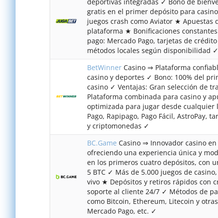
deportivas integradas ✓ Bono de bienve
gratis en el primer depósito para casi
juegos crash como Aviator ★ Apuestas 
plataforma ★ Bonificaciones constante
pago: Mercado Pago, tarjetas de crédito 
métodos locales según disponibilidad 
BetWinner
Casino ⇒ Plataforma confiab
casino y deportes ✓ Bono: 100% del pri
casino ✓ Ventajas: Gran selección de t
Plataforma combinada para casino y ap
optimizada para jugar desde cualquier
Pago, Rapipago, Pago Fácil, AstroPay, tarj
y criptomonedas ✓
BC.Game
Casino ⇒ Innovador casino en
ofreciendo una experiencia única y mo
en los primeros cuatro depósitos, con
5 BTC ✓ Más de 5.000 juegos de casino
vivo ★ Depósitos y retiros rápidos con
soporte al cliente 24/7 ✓ Métodos de p
como Bitcoin, Ethereum, Litecoin y otr
Mercado Pago, etc. ✓