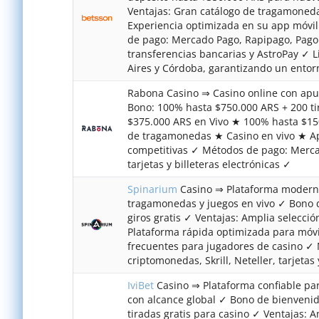
Ventajas: Gran catálogo de tragamoneda
Experiencia optimizada en su app móvi
de pago: Mercado Pago, Rapipago, Pago Fá
transferencias bancarias y AstroPay ✓ L
Aires y Córdoba, garantizando un entor
Rabona Casino ⇒ Casino online con apue
Bono: 100% hasta $750.000 ARS + 200 ti
$375.000 ARS en Vivo ★ 100% hasta $15
de tragamonedas ★ Casino en vivo ★ Ap
competitivas ✓ Métodos de pago: Merca
tarjetas y billeteras electrónicas ✓
Spinarium
Casino ⇒ Plataforma moderna
tragamonedas y juegos en vivo ✓ Bono d
giros gratis ✓ Ventajas: Amplia selecci
Plataforma rápida optimizada para móvi
frecuentes para jugadores de casino ✓
criptomonedas, Skrill, Neteller, tarjeta
IviBet
Casino ⇒ Plataforma confiable par
con alcance global ✓ Bono de bienveni
tiradas gratis para casino ✓ Ventajas: 