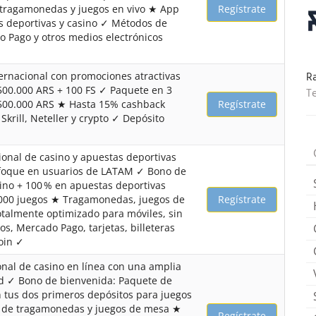
 tragamonedas y juegos en vivo ★ App
Regístrate
s deportivas y casino ✓ Métodos de
 Pago y otros medios electrónicos
R
ernacional con promociones atractivas
500.000 ARS + 100 FS ✓ Paquete en 3
T
.500.000 ARS ★ Hasta 15% cashback
Regístrate
Skrill, Neteller y crypto ✓ Depósito
onal de casino y apuestas deportivas
enfoque en usuarios de LATAM ✓ Bono de
ino + 100 % en apuestas deportivas
.000 juegos ★ Tragamonedas, juegos de
Regístrate
totalmente optimizado para móviles, sin
, Mercado Pago, tarjetas, billeteras
oin ✓
nal de casino en línea con una amplia
dad ✓ Bono de bienvenida: Paquete de
n tus dos primeros depósitos para juegos
ón de tragamonedas y juegos de mesa ★
Regístrate