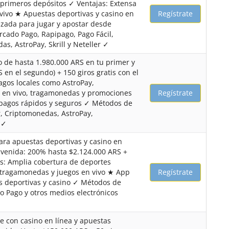
s primeros depósitos ✓ Ventajas: Extensa
vivo ★ Apuestas deportivas y casino en
Regístrate
zada para jugar y apostar desde
cado Pago, Rapipago, Pago Fácil,
as, AstroPay, Skrill y Neteller ✓
 de hasta 1.980.000 ARS en tu primer y
 en el segundo) + 150 giros gratis con el
gos locales como AstroPay,
 en vivo, tragamonedas y promociones
Regístrate
pagos rápidos y seguros ✓ Métodos de
er, Criptomonedas, AstroPay,
 ✓
ara apuestas deportivas y casino en
nvenida: 200% hasta $2.124.000 ARS +
as: Amplia cobertura de deportes
 tragamonedas y juegos en vivo ★ App
Regístrate
s deportivas y casino ✓ Métodos de
 Pago y otros medios electrónicos
 con casino en línea y apuestas