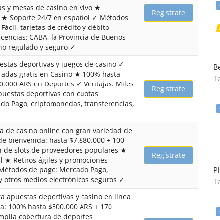
s y mesas de casino en vivo ★
Regístrate
l ★ Soporte 24/7 en español ✓ Métodos
cil, tarjetas de crédito y débito,
icencias: CABA, la Provincia de Buenos
no regulado y seguro ✓
stas deportivas y juegos de casino ✓
B
radas gratis en Casino ★ 100% hasta
T
0.000 ARS en Deportes ✓ Ventajas: Miles
Regístrate
uestas deportivas con cuotas
do Pago, criptomonedas, transferencias,
 de casino online con gran variedad de
e bienvenida: hasta $7.880.000 + 100
ón de slots de proveedores populares ★
Regístrate
l ★ Retiros ágiles y promociones
P
 Métodos de pago: Mercado Pago,
s y otros medios electrónicos seguros ✓
T
a apuestas deportivas y casino en línea
da: 100% hasta $300.000 ARS + 170
Amplia cobertura de deportes