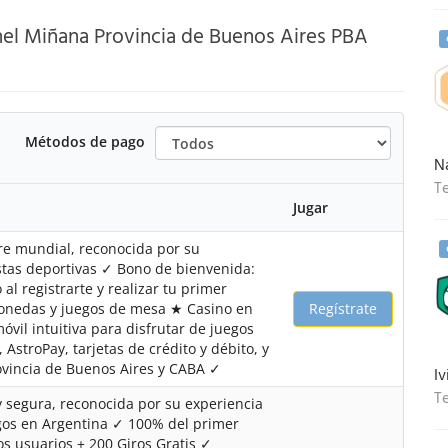
nel Miñana Provincia de Buenos Aires PBA
Métodos de pago
N
T
Jugar
e mundial, reconocida por su
stas deportivas ✓ Bono de bienvenida:
al registrarte y realizar tu primer
onedas y juegos de mesa ★ Casino en
Regístrate
óvil intuitiva para disfrutar de juegos
troPay, tarjetas de crédito y débito, y
ovincia de Buenos Aires y CABA ✓
Iv
T
 segura, reconocida por su experiencia
egos en Argentina ✓ 100% del primer
s usuarios + 200 Giros Gratis ✓