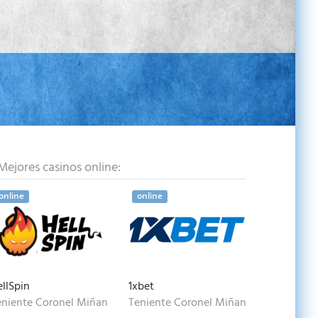
Mejores casinos online:
online
online
llSpin
1xbet
eniente Coronel Miñana
Teniente Coronel Miñana