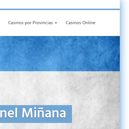
Casinos por Provincias
Casinos Online
nel Miñana