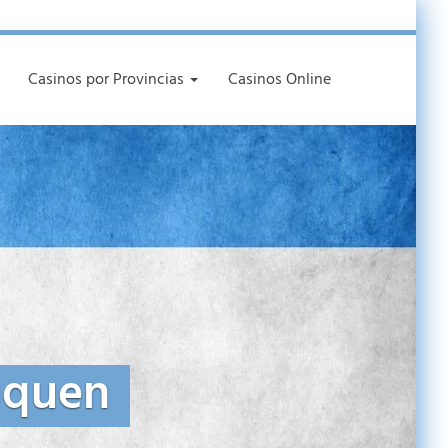
Casinos por Provincias
Casinos Online
uquen