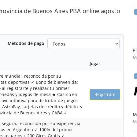
Provincia de Buenos Aires PBA online agosto
Métodos de pago
P
M
Jugar
e mundial, reconocida por su
stas deportivas ✓ Bono de bienvenida:
al registrarte y realizar tu primer
onedas y juegos de mesa ★ Casino en
Regístrate
óvil intuitiva para disfrutar de juegos
troPay, tarjetas de crédito y débito, y
ovincia de Buenos Aires y CABA ✓
M
M
 segura, reconocida por su experiencia
egos en Argentina ✓ 100% del primer
s usuarios + 200 Giros Gratis ✓