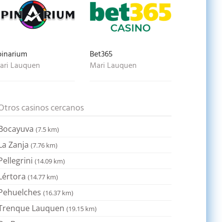
pinarium
Bet365
ari Lauquen
Mari Lauquen
Otros casinos cercanos
Bocayuva
(7.5 km)
La Zanja
(7.76 km)
Pellegrini
(14.09 km)
Lértora
(14.77 km)
Pehuelches
(16.37 km)
Trenque Lauquen
(19.15 km)