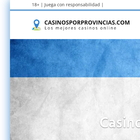
Skip
18+ | Juega con responsabilidad |
to
main
content
Casin