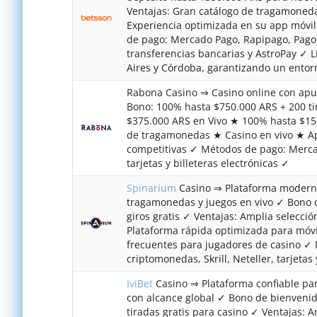
Ventajas: Gran catálogo de tragamoneda
Experiencia optimizada en su app móvi
de pago: Mercado Pago, Rapipago, Pago Fá
transferencias bancarias y AstroPay ✓ L
Aires y Córdoba, garantizando un entor
Rabona Casino ⇒ Casino online con apue
Bono: 100% hasta $750.000 ARS + 200 ti
$375.000 ARS en Vivo ★ 100% hasta $15
de tragamonedas ★ Casino en vivo ★ Ap
competitivas ✓ Métodos de pago: Merca
tarjetas y billeteras electrónicas ✓
Spinarium
Casino ⇒ Plataforma moderna
tragamonedas y juegos en vivo ✓ Bono d
giros gratis ✓ Ventajas: Amplia selecci
Plataforma rápida optimizada para móvi
frecuentes para jugadores de casino ✓
criptomonedas, Skrill, Neteller, tarjeta
IviBet
Casino ⇒ Plataforma confiable par
con alcance global ✓ Bono de bienveni
tiradas gratis para casino ✓ Ventajas: 