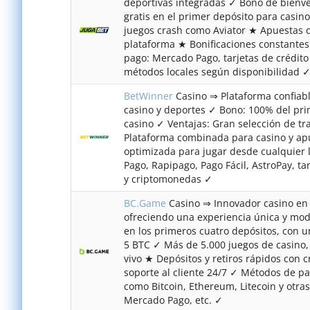
deportivas integradas ✓ Bono de bienve
gratis en el primer depósito para casi
juegos crash como Aviator ★ Apuestas 
plataforma ★ Bonificaciones constante
pago: Mercado Pago, tarjetas de crédito 
métodos locales según disponibilidad 
BetWinner
Casino ⇒ Plataforma confiab
casino y deportes ✓ Bono: 100% del pri
casino ✓ Ventajas: Gran selección de t
Plataforma combinada para casino y ap
optimizada para jugar desde cualquier
Pago, Rapipago, Pago Fácil, AstroPay, tarj
y criptomonedas ✓
BC.Game
Casino ⇒ Innovador casino en
ofreciendo una experiencia única y mo
en los primeros cuatro depósitos, con
5 BTC ✓ Más de 5.000 juegos de casino
vivo ★ Depósitos y retiros rápidos con
soporte al cliente 24/7 ✓ Métodos de p
como Bitcoin, Ethereum, Litecoin y otr
Mercado Pago, etc. ✓