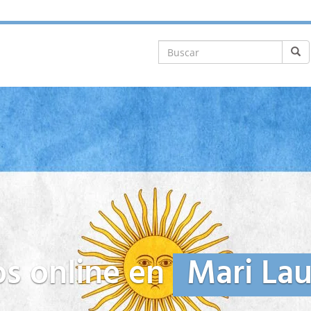
os online en
Mari La