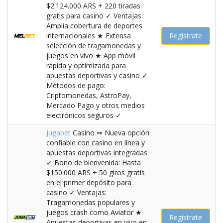
$2.124.000 ARS + 220 tiradas
gratis para casino ✓ Ventajas:
Amplia cobertura de deportes
internacionales ★ Extensa
Regístrate
selección de tragamonedas y
juegos en vivo ★ App móvil
rápida y optimizada para
apuestas deportivas y casino ✓
Métodos de pago:
Criptomonedas, AstroPay,
Mercado Pago y otros medios
electrónicos seguros ✓
Jugabet
Casino ⇒ Nueva opción
confiable con casino en línea y
apuestas deportivas integradas
✓ Bono de bienvenida: Hasta
$150.000 ARS + 50 giros gratis
en el primer depósito para
casino ✓ Ventajas:
Tragamonedas populares y
juegos crash como Aviator ★
Regístrate
Apuestas deportivas en vivo en