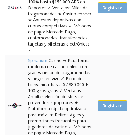
100% hasta $150.000 ARS en
Deportes ✓ Ventajas: Miles de
Regístrate
tragamonedas ★ Casino en vivo
★ Apuestas deportivas con
cuotas competitivas ✓ Métodos
de pago: Mercado Pago,
criptomonedas, transferencias,
tarjetas y billeteras electrónicas
✓
Spinarium
Casino ⇒ Plataforma
moderna de casino online con
gran variedad de tragamonedas
y juegos en vivo ✓ Bono de
bienvenida: hasta $7.880.000 +
100 giros gratis ✓ Ventajas:
Amplia selección de slots de
proveedores populares ★
Regístrate
Plataforma rápida optimizada
para móvil ★ Retiros ágiles y
promociones frecuentes para
jugadores de casino ✓ Métodos
de pago: Mercado Pago,