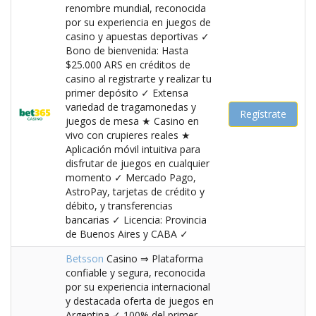
renombre mundial, reconocida
por su experiencia en juegos de
casino y apuestas deportivas ✓
Bono de bienvenida: Hasta
$25.000 ARS en créditos de
casino al registrarte y realizar tu
primer depósito ✓ Extensa
variedad de tragamonedas y
Regístrate
juegos de mesa ★ Casino en
vivo con crupieres reales ★
Aplicación móvil intuitiva para
disfrutar de juegos en cualquier
momento ✓ Mercado Pago,
AstroPay, tarjetas de crédito y
débito, y transferencias
bancarias ✓ Licencia: Provincia
de Buenos Aires y CABA ✓
Betsson
Casino ⇒ Plataforma
confiable y segura, reconocida
por su experiencia internacional
y destacada oferta de juegos en
Argentina ✓ 100% del primer