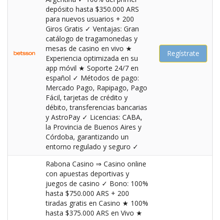
depósito hasta $350.000 ARS
para nuevos usuarios + 200
Giros Gratis ✓ Ventajas: Gran
catálogo de tragamonedas y
mesas de casino en vivo ★
Regístrate
Experiencia optimizada en su
app móvil ★ Soporte 24/7 en
español ✓ Métodos de pago:
Mercado Pago, Rapipago, Pago
Fácil, tarjetas de crédito y
débito, transferencias bancarias
y AstroPay ✓ Licencias: CABA,
la Provincia de Buenos Aires y
Córdoba, garantizando un
entorno regulado y seguro ✓
Rabona Casino ⇒ Casino online
con apuestas deportivas y
juegos de casino ✓ Bono: 100%
hasta $750.000 ARS + 200
tiradas gratis en Casino ★ 100%
hasta $375.000 ARS en Vivo ★