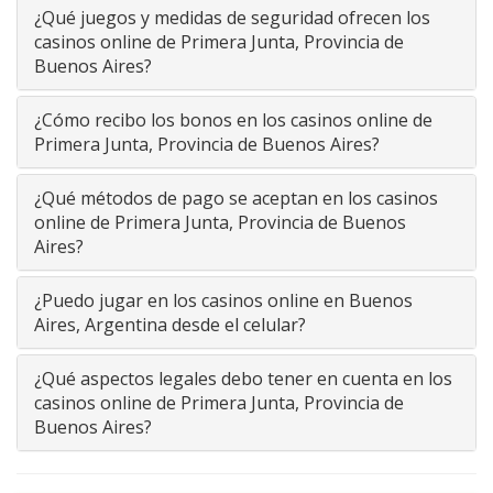
¿Qué juegos y medidas de seguridad ofrecen los
casinos online de Primera Junta, Provincia de
Buenos Aires?
¿Cómo recibo los bonos en los casinos online de
Primera Junta, Provincia de Buenos Aires?
¿Qué métodos de pago se aceptan en los casinos
online de Primera Junta, Provincia de Buenos
Aires?
¿Puedo jugar en los casinos online en Buenos
Aires, Argentina desde el celular?
¿Qué aspectos legales debo tener en cuenta en los
casinos online de Primera Junta, Provincia de
Buenos Aires?