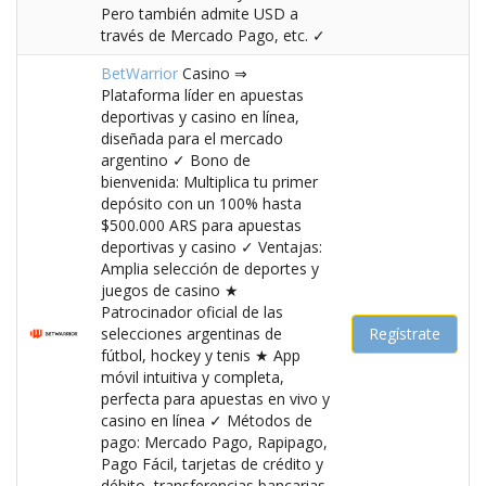
Pero también admite USD a
través de Mercado Pago, etc. ✓
BetWarrior
Casino ⇒
Plataforma líder en apuestas
deportivas y casino en línea,
diseñada para el mercado
argentino ✓ Bono de
bienvenida: Multiplica tu primer
depósito con un 100% hasta
$500.000 ARS para apuestas
deportivas y casino ✓ Ventajas:
Amplia selección de deportes y
juegos de casino ★
Patrocinador oficial de las
selecciones argentinas de
Regístrate
fútbol, hockey y tenis ★ App
móvil intuitiva y completa,
perfecta para apuestas en vivo y
casino en línea ✓ Métodos de
pago: Mercado Pago, Rapipago,
Pago Fácil, tarjetas de crédito y
débito, transferencias bancarias