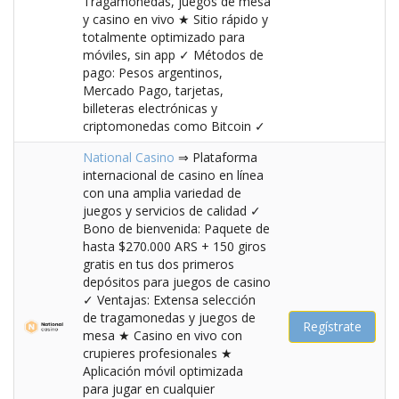
Tragamonedas, juegos de mesa
y casino en vivo ★ Sitio rápido y
totalmente optimizado para
móviles, sin app ✓ Métodos de
pago: Pesos argentinos,
Mercado Pago, tarjetas,
billeteras electrónicas y
criptomonedas como Bitcoin ✓
National Casino
⇒ Plataforma
internacional de casino en línea
con una amplia variedad de
juegos y servicios de calidad ✓
Bono de bienvenida: Paquete de
hasta $270.000 ARS + 150 giros
gratis en tus dos primeros
depósitos para juegos de casino
✓ Ventajas: Extensa selección
de tragamonedas y juegos de
Regístrate
mesa ★ Casino en vivo con
crupieres profesionales ★
Aplicación móvil optimizada
para jugar en cualquier