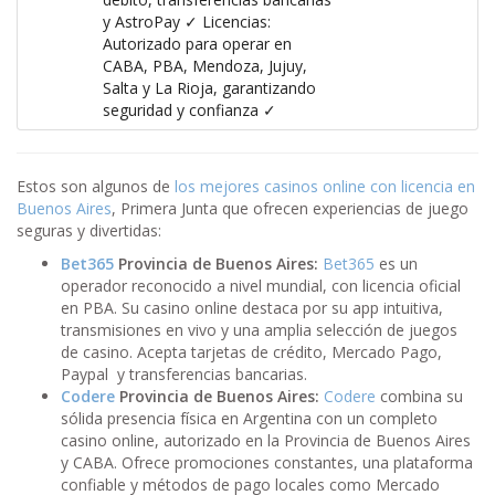
y AstroPay ✓ Licencias:
Autorizado para operar en
CABA, PBA, Mendoza, Jujuy,
Salta y La Rioja, garantizando
seguridad y confianza ✓
Estos son algunos de
los mejores casinos online con licencia en
Buenos Aires
, Primera Junta que ofrecen experiencias de juego
seguras y divertidas:
Bet365
Provincia de Buenos Aires:
Bet365
es un
operador reconocido a nivel mundial, con licencia oficial
en PBA. Su casino online destaca por su app intuitiva,
transmisiones en vivo y una amplia selección de juegos
de casino. Acepta tarjetas de crédito, Mercado Pago,
Paypal y transferencias bancarias.
Codere
Provincia de Buenos Aires:
Codere
combina su
sólida presencia física en Argentina con un completo
casino online, autorizado en la Provincia de Buenos Aires
y CABA. Ofrece promociones constantes, una plataforma
confiable y métodos de pago locales como Mercado