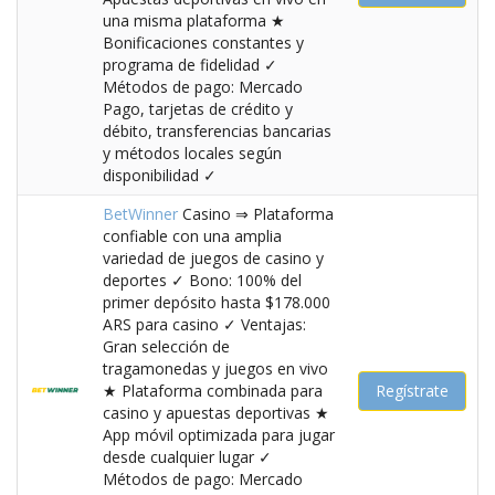
una misma plataforma ★
Bonificaciones constantes y
programa de fidelidad ✓
Métodos de pago: Mercado
Pago, tarjetas de crédito y
débito, transferencias bancarias
y métodos locales según
disponibilidad ✓
BetWinner
Casino ⇒ Plataforma
confiable con una amplia
variedad de juegos de casino y
deportes ✓ Bono: 100% del
primer depósito hasta $178.000
ARS para casino ✓ Ventajas:
Gran selección de
tragamonedas y juegos en vivo
★ Plataforma combinada para
Regístrate
casino y apuestas deportivas ★
App móvil optimizada para jugar
desde cualquier lugar ✓
Métodos de pago: Mercado