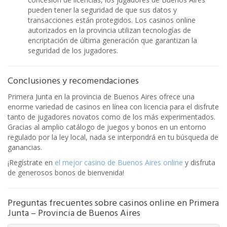
pueden tener la seguridad de que sus datos y
transacciones están protegidos. Los casinos online
autorizados en la provincia utilizan tecnologías de
encriptación de última generación que garantizan la
seguridad de los jugadores.
Conclusiones y recomendaciones
Primera Junta en la provincia de Buenos Aires ofrece una
enorme variedad de casinos en línea con licencia para el disfrute
tanto de jugadores novatos como de los más experimentados.
Gracias al amplio catálogo de juegos y bonos en un entorno
regulado por la ley local, nada se interpondrá en tu búsqueda de
ganancias.
¡Regístrate en
el mejor casino de Buenos Aires online
y disfruta
de generosos bonos de bienvenida!
Preguntas frecuentes sobre casinos online en Primera
Junta – Provincia de Buenos Aires