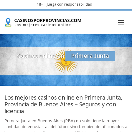
Skip
18+ | Juega con responsabilidad |
to
main
content
Toggl
navig
Casinos online en
Primera Junta
Los mejores casinos online en Primera Junta,
Provincia de Buenos Aires – Seguros y con
licencia
Primera Junta en Buenos Aires (PBA) no solo tiene la mayor
cantidad de entusiastas del fútbol sino también de aficionados a