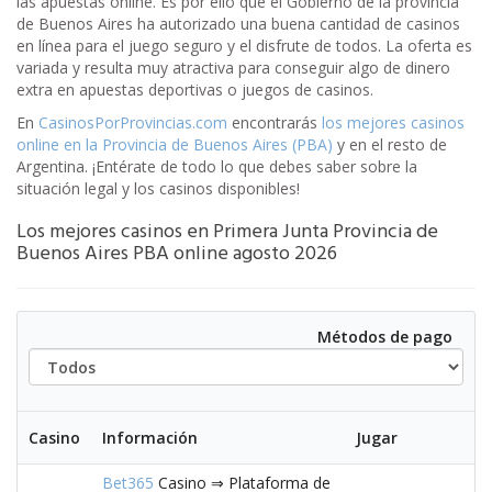
las apuestas online. Es por ello que el Gobierno de la provincia
de Buenos Aires ha autorizado una buena cantidad de casinos
en línea para el juego seguro y el disfrute de todos. La oferta es
variada y resulta muy atractiva para conseguir algo de dinero
extra en apuestas deportivas o juegos de casinos.
En
CasinosPorProvincias.com
encontrarás
los mejores casinos
online en la Provincia de Buenos Aires (PBA)
y en el resto de
Argentina. ¡Entérate de todo lo que debes saber sobre la
situación legal y los casinos disponibles!
Los mejores casinos en Primera Junta Provincia de
Buenos Aires PBA online agosto 2026
Métodos de pago
Casino
Información
Jugar
Bet365
Casino ⇒ Plataforma de