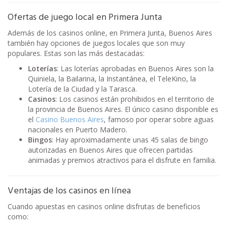
Ofertas de juego local en Primera Junta
Además de los casinos online, en Primera Junta, Buenos Aires
también hay opciones de juegos locales que son muy
populares. Estas son las más destacadas:
Loterías
: Las loterías aprobadas en Buenos Aires son la
Quiniela, la Bailarina, la Instantánea, el TeleKino, la
Lotería de la Ciudad y la Tarasca.
Casinos
: Los casinos están prohibidos en el territorio de
la provincia de Buenos Aires. El único casino disponible es
el
Casino Buenos Aires
, famoso por operar sobre aguas
nacionales en Puerto Madero.
Bingos
: Hay aproximadamente unas 45 salas de bingo
autorizadas en Buenos Aires que ofrecen partidas
animadas y premios atractivos para el disfrute en familia.
Ventajas de los casinos en línea
Cuando apuestas en casinos online disfrutas de beneficios
como: