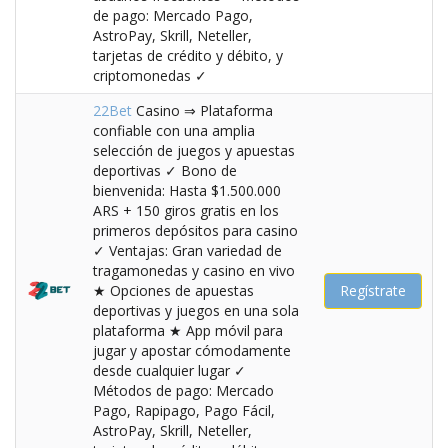
de pago: Mercado Pago,
AstroPay, Skrill, Neteller,
tarjetas de crédito y débito, y
criptomonedas ✓
22Bet
Casino ⇒ Plataforma
confiable con una amplia
selección de juegos y apuestas
deportivas ✓ Bono de
bienvenida: Hasta $1.500.000
ARS + 150 giros gratis en los
primeros depósitos para casino
✓ Ventajas: Gran variedad de
tragamonedas y casino en vivo
★ Opciones de apuestas
Regístrate
deportivas y juegos en una sola
plataforma ★ App móvil para
jugar y apostar cómodamente
desde cualquier lugar ✓
Métodos de pago: Mercado
Pago, Rapipago, Pago Fácil,
AstroPay, Skrill, Neteller,