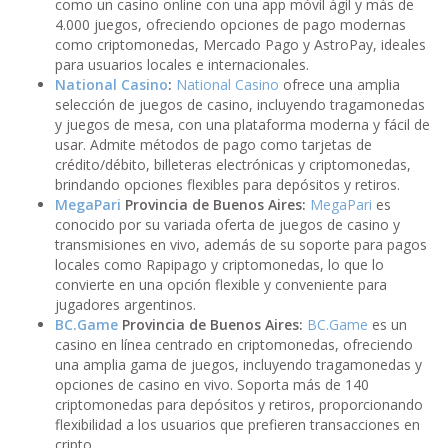
como un casino online con una app móvil ágil y más de
4.000 juegos, ofreciendo opciones de pago modernas
como criptomonedas, Mercado Pago y AstroPay, ideales
para usuarios locales e internacionales.
National Casino
:
National Casino
ofrece una amplia
selección de juegos de casino, incluyendo tragamonedas
y juegos de mesa, con una plataforma moderna y fácil de
usar. Admite métodos de pago como tarjetas de
crédito/débito, billeteras electrónicas y criptomonedas,
brindando opciones flexibles para depósitos y retiros.
MegaPari
Provincia de Buenos Aires:
MegaPari
es
conocido por su variada oferta de juegos de casino y
transmisiones en vivo, además de su soporte para pagos
locales como Rapipago y criptomonedas, lo que lo
convierte en una opción flexible y conveniente para
jugadores argentinos.
BC.Game
Provincia de Buenos Aires:
BC.Game
es un
casino en línea centrado en criptomonedas, ofreciendo
una amplia gama de juegos, incluyendo tragamonedas y
opciones de casino en vivo. Soporta más de 140
criptomonedas para depósitos y retiros, proporcionando
flexibilidad a los usuarios que prefieren transacciones en
cripto.