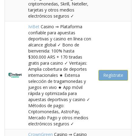
criptomonedas, Skrill, Neteller,
tarjetas y otros medios
electrónicos seguros ✓
IviBet
Casino ⇒ Plataforma
confiable para apuestas
deportivas y casino en línea con
alcance global ✓ Bono de
bienvenida: 100% hasta
$300.000 ARS + 170 tiradas
gratis para casino ✓ Ventajas:
Amplia cobertura de deportes
internacionales ★ Extensa
Regístrate
selección de tragamonedas y
juegos en vivo ★ App móvil
rápida y optimizada para
apuestas deportivas y casino ✓
Métodos de pago:
Criptomonedas, AstroPay,
Mercado Pago y otros medios
electrónicos seguros ✓
CrownGreen
Casino ⇒ Casino