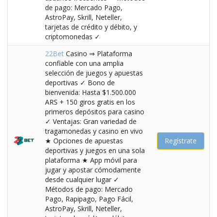
de pago: Mercado Pago,
AstroPay, Skrill, Neteller,
tarjetas de crédito y débito, y
criptomonedas ✓
22Bet
Casino ⇒ Plataforma
confiable con una amplia
selección de juegos y apuestas
deportivas ✓ Bono de
bienvenida: Hasta $1.500.000
ARS + 150 giros gratis en los
primeros depósitos para casino
✓ Ventajas: Gran variedad de
tragamonedas y casino en vivo
★ Opciones de apuestas
Regístrate
deportivas y juegos en una sola
plataforma ★ App móvil para
jugar y apostar cómodamente
desde cualquier lugar ✓
Métodos de pago: Mercado
Pago, Rapipago, Pago Fácil,
AstroPay, Skrill, Neteller,