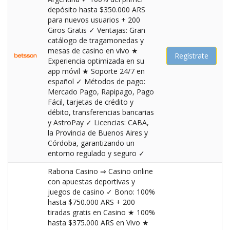
depósito hasta $350.000 ARS
para nuevos usuarios + 200
Giros Gratis ✓ Ventajas: Gran
catálogo de tragamonedas y
mesas de casino en vivo ★
Regístrate
Experiencia optimizada en su
app móvil ★ Soporte 24/7 en
español ✓ Métodos de pago:
Mercado Pago, Rapipago, Pago
Fácil, tarjetas de crédito y
débito, transferencias bancarias
y AstroPay ✓ Licencias: CABA,
la Provincia de Buenos Aires y
Córdoba, garantizando un
entorno regulado y seguro ✓
Rabona Casino ⇒ Casino online
con apuestas deportivas y
juegos de casino ✓ Bono: 100%
hasta $750.000 ARS + 200
tiradas gratis en Casino ★ 100%
hasta $375.000 ARS en Vivo ★