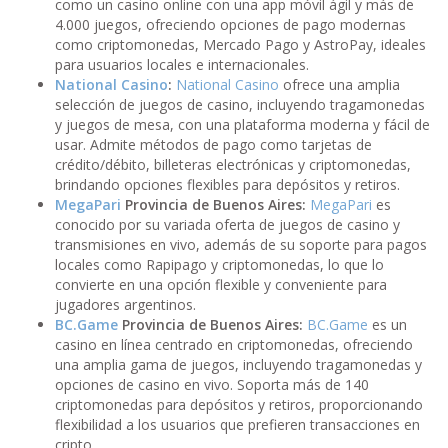
como un casino online con una app móvil ágil y más de
4.000 juegos, ofreciendo opciones de pago modernas
como criptomonedas, Mercado Pago y AstroPay, ideales
para usuarios locales e internacionales.
National Casino
:
National Casino
ofrece una amplia
selección de juegos de casino, incluyendo tragamonedas
y juegos de mesa, con una plataforma moderna y fácil de
usar. Admite métodos de pago como tarjetas de
crédito/débito, billeteras electrónicas y criptomonedas,
brindando opciones flexibles para depósitos y retiros.
MegaPari
Provincia de Buenos Aires:
MegaPari
es
conocido por su variada oferta de juegos de casino y
transmisiones en vivo, además de su soporte para pagos
locales como Rapipago y criptomonedas, lo que lo
convierte en una opción flexible y conveniente para
jugadores argentinos.
BC.Game
Provincia de Buenos Aires:
BC.Game
es un
casino en línea centrado en criptomonedas, ofreciendo
una amplia gama de juegos, incluyendo tragamonedas y
opciones de casino en vivo. Soporta más de 140
criptomonedas para depósitos y retiros, proporcionando
flexibilidad a los usuarios que prefieren transacciones en
cripto.