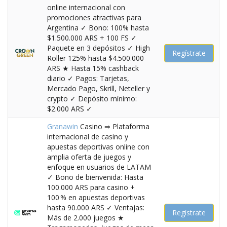
online internacional con
promociones atractivas para
Argentina ✓ Bono: 100% hasta
$1.500.000 ARS + 100 FS ✓
Paquete en 3 depósitos ✓ High
Regístrate
Roller 125% hasta $4.500.000
ARS ★ Hasta 15% cashback
diario ✓ Pagos: Tarjetas,
Mercado Pago, Skrill, Neteller y
crypto ✓ Depósito mínimo:
$2.000 ARS ✓
Granawin
Casino ⇒ Plataforma
internacional de casino y
apuestas deportivas online con
amplia oferta de juegos y
enfoque en usuarios de LATAM
✓ Bono de bienvenida: Hasta
100.000 ARS para casino +
100 % en apuestas deportivas
hasta 90.000 ARS ✓ Ventajas:
Regístrate
Más de 2.000 juegos ★