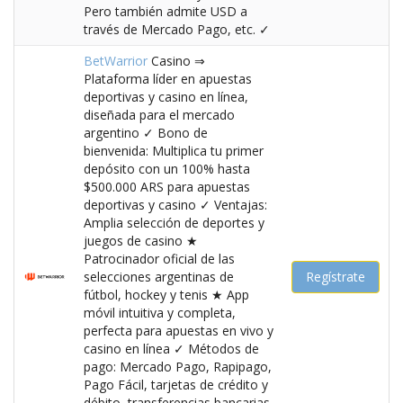
Pero también admite USD a
través de Mercado Pago, etc. ✓
BetWarrior
Casino ⇒
Plataforma líder en apuestas
deportivas y casino en línea,
diseñada para el mercado
argentino ✓ Bono de
bienvenida: Multiplica tu primer
depósito con un 100% hasta
$500.000 ARS para apuestas
deportivas y casino ✓ Ventajas:
Amplia selección de deportes y
juegos de casino ★
Patrocinador oficial de las
selecciones argentinas de
Regístrate
fútbol, hockey y tenis ★ App
móvil intuitiva y completa,
perfecta para apuestas en vivo y
casino en línea ✓ Métodos de
pago: Mercado Pago, Rapipago,
Pago Fácil, tarjetas de crédito y
débito, transferencias bancarias