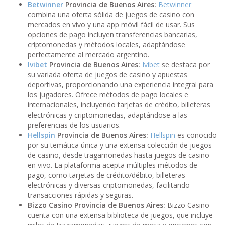
Betwinner
Provincia de Buenos Aires:
Betwinner
combina una oferta sólida de juegos de casino con
mercados en vivo y una app móvil fácil de usar. Sus
opciones de pago incluyen transferencias bancarias,
criptomonedas y métodos locales, adaptándose
perfectamente al mercado argentino.
Ivibet
Provincia de Buenos Aires:
Ivibet
se destaca por
su variada oferta de juegos de casino y apuestas
deportivas, proporcionando una experiencia integral para
los jugadores. Ofrece métodos de pago locales e
internacionales, incluyendo tarjetas de crédito, billeteras
electrónicas y criptomonedas, adaptándose a las
preferencias de los usuarios.
Hellspin
Provincia de Buenos Aires:
Hellspin
es conocido
por su temática única y una extensa colección de juegos
de casino, desde tragamonedas hasta juegos de casino
en vivo. La plataforma acepta múltiples métodos de
pago, como tarjetas de crédito/débito, billeteras
electrónicas y diversas criptomonedas, facilitando
transacciones rápidas y seguras.
Bizzo Casino Provincia de Buenos Aires:
Bizzo Casino
cuenta con una extensa biblioteca de juegos, que incluye