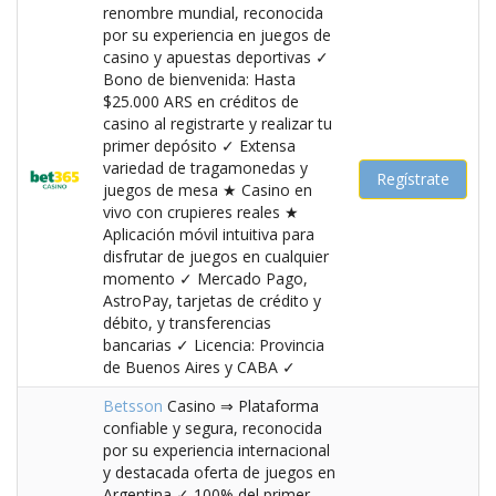
renombre mundial, reconocida
por su experiencia en juegos de
casino y apuestas deportivas ✓
Bono de bienvenida: Hasta
$25.000 ARS en créditos de
casino al registrarte y realizar tu
primer depósito ✓ Extensa
variedad de tragamonedas y
Regístrate
juegos de mesa ★ Casino en
vivo con crupieres reales ★
Aplicación móvil intuitiva para
disfrutar de juegos en cualquier
momento ✓ Mercado Pago,
AstroPay, tarjetas de crédito y
débito, y transferencias
bancarias ✓ Licencia: Provincia
de Buenos Aires y CABA ✓
Betsson
Casino ⇒ Plataforma
confiable y segura, reconocida
por su experiencia internacional
y destacada oferta de juegos en
Argentina ✓ 100% del primer