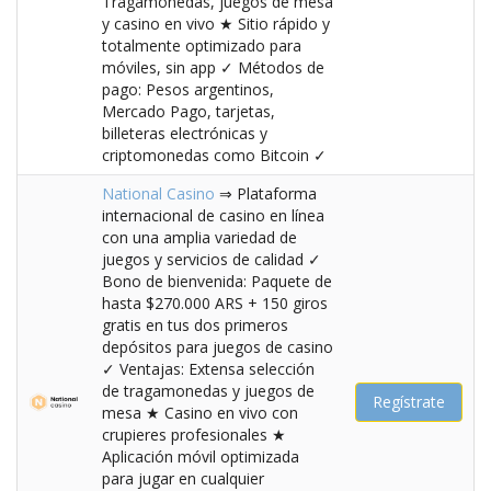
Tragamonedas, juegos de mesa
y casino en vivo ★ Sitio rápido y
totalmente optimizado para
móviles, sin app ✓ Métodos de
pago: Pesos argentinos,
Mercado Pago, tarjetas,
billeteras electrónicas y
criptomonedas como Bitcoin ✓
National Casino
⇒ Plataforma
internacional de casino en línea
con una amplia variedad de
juegos y servicios de calidad ✓
Bono de bienvenida: Paquete de
hasta $270.000 ARS + 150 giros
gratis en tus dos primeros
depósitos para juegos de casino
✓ Ventajas: Extensa selección
de tragamonedas y juegos de
Regístrate
mesa ★ Casino en vivo con
crupieres profesionales ★
Aplicación móvil optimizada
para jugar en cualquier