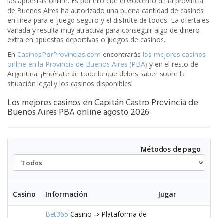
las apuestas online. Es por ello que el Gobierno de la provincia
de Buenos Aires ha autorizado una buena cantidad de casinos
en línea para el juego seguro y el disfrute de todos. La oferta es
variada y resulta muy atractiva para conseguir algo de dinero
extra en apuestas deportivas o juegos de casinos.
En
CasinosPorProvincias.com
encontrarás
los mejores casinos
online en la Provincia de Buenos Aires (PBA)
y en el resto de
Argentina. ¡Entérate de todo lo que debes saber sobre la
situación legal y los casinos disponibles!
Los mejores casinos en Capitán Castro Provincia de
Buenos Aires PBA online agosto 2026
Métodos de pago
Casino
Información
Jugar
Bet365
Casino ⇒ Plataforma de