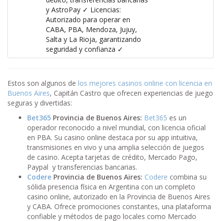
y AstroPay ✓ Licencias:
Autorizado para operar en
CABA, PBA, Mendoza, Jujuy,
Salta y La Rioja, garantizando
seguridad y confianza ✓
Estos son algunos de
los mejores casinos online con licencia en
Buenos Aires
, Capitán Castro que ofrecen experiencias de juego
seguras y divertidas:
Bet365
Provincia de Buenos Aires:
Bet365
es un
operador reconocido a nivel mundial, con licencia oficial
en PBA. Su casino online destaca por su app intuitiva,
transmisiones en vivo y una amplia selección de juegos
de casino. Acepta tarjetas de crédito, Mercado Pago,
Paypal y transferencias bancarias.
Codere
Provincia de Buenos Aires:
Codere
combina su
sólida presencia física en Argentina con un completo
casino online, autorizado en la Provincia de Buenos Aires
y CABA. Ofrece promociones constantes, una plataforma
confiable y métodos de pago locales como Mercado