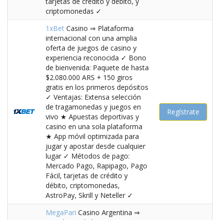
tarjetas de crédito y débito, y
criptomonedas ✓
1xBet
Casino ⇒ Plataforma
internacional con una amplia
oferta de juegos de casino y
experiencia reconocida ✓ Bono
de bienvenida: Paquete de hasta
$2.080.000 ARS + 150 giros
gratis en los primeros depósitos
✓ Ventajas: Extensa selección
de tragamonedas y juegos en
Regístrate
vivo ★ Apuestas deportivas y
casino en una sola plataforma
★ App móvil optimizada para
jugar y apostar desde cualquier
lugar ✓ Métodos de pago:
Mercado Pago, Rapipago, Pago
Fácil, tarjetas de crédito y
débito, criptomonedas,
AstroPay, Skrill y Neteller ✓
MegaPari
Casino Argentina ⇒