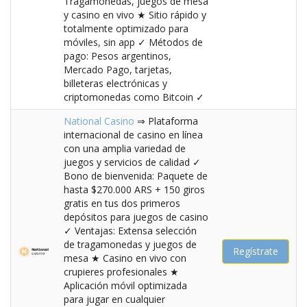
Tragamonedas, juegos de mesa
y casino en vivo ★ Sitio rápido y
totalmente optimizado para
móviles, sin app ✓ Métodos de
pago: Pesos argentinos,
Mercado Pago, tarjetas,
billeteras electrónicas y
criptomonedas como Bitcoin ✓
National Casino
⇒ Plataforma
internacional de casino en línea
con una amplia variedad de
juegos y servicios de calidad ✓
Bono de bienvenida: Paquete de
hasta $270.000 ARS + 150 giros
gratis en tus dos primeros
depósitos para juegos de casino
✓ Ventajas: Extensa selección
de tragamonedas y juegos de
Regístrate
mesa ★ Casino en vivo con
crupieres profesionales ★
Aplicación móvil optimizada
para jugar en cualquier