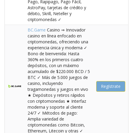
Pago, Rapipago, Pago Fácil,
AstroPay, tarjetas de crédito y
débito, Skrill, Neteller y
criptomonedas ✓
BC.Game
Casino ⇒ Innovador
casino en línea enfocado en
criptomonedas, ofreciendo una
experiencia única y moderna ✓
Bono de bienvenida: Hasta
360% en los primeros cuatro
depósitos, con un máximo
acumulado de $220.000 BCD / 5
BTC ✓ Más de 5.000 juegos de
casino, incluyendo
Regístrate
tragamonedas y juegos en vivo
★ Depósitos y retiros rápidos
con criptomonedas ★ Interfaz
moderna y soporte al cliente
24/7 ✓ Métodos de pago:
Amplia variedad de
criptomonedas como Bitcoin,
Ethereum, Litecoin y otras ✓