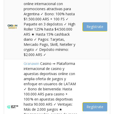
online internacional con
promociones atractivas para
Argentina ✓ Bono: 100% hasta
$1.500.000 ARS + 100 FS ✓
Paquete en 3 depósitos ✓ High
Regístrate
Roller 125% hasta $4.500.000
ARS ★ Hasta 15% cashback
diario ✓ Pagos: Tarjetas,
Mercado Pago, Skrill, Neteller y
crypto ✓ Depósito mínimo:
$2.000 ARS ✓
Granawin
Casino ⇒ Plataforma
internacional de casino y
apuestas deportivas online con
amplia oferta de juegos y
enfoque en usuarios de LATAM
✓ Bono de bienvenida: Hasta
100.000 ARS para casino +
100 % en apuestas deportivas
hasta 90.000 ARS ✓ Ventajas:
Regístrate
Más de 2.000 juegos ★