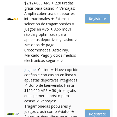
$2.124.000 ARS + 220 tiradas
gratis para casino ✓ Ventajas:
Amplia cobertura de deportes
internacionales ★ Extensa
Regístrate
selección de tragamonedas y
juegos en vivo ★ App móvil
rápida y optimizada para
apuestas deportivas y casino ✓
Métodos de pago:
Criptomonedas, AstroPay,
Mercado Pago y otros medios
electrónicos seguros ✓
Jugabet
Casino ⇒ Nueva opción
confiable con casino en línea y
apuestas deportivas integradas
✓ Bono de bienvenida: Hasta
$150.000 ARS + 50 giros gratis
en el primer depósito para
casino ✓ Ventajas:
Tragamonedas populares y
juegos crash como Aviator ★
Regístrate
Apuestas deportivas en vivo en