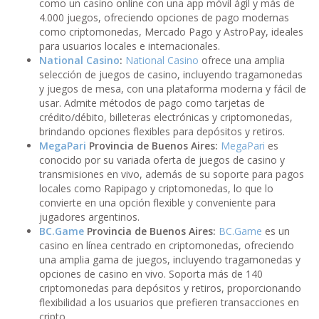
como un casino online con una app móvil ágil y más de
4.000 juegos, ofreciendo opciones de pago modernas
como criptomonedas, Mercado Pago y AstroPay, ideales
para usuarios locales e internacionales.
National Casino
:
National Casino
ofrece una amplia
selección de juegos de casino, incluyendo tragamonedas
y juegos de mesa, con una plataforma moderna y fácil de
usar. Admite métodos de pago como tarjetas de
crédito/débito, billeteras electrónicas y criptomonedas,
brindando opciones flexibles para depósitos y retiros.
MegaPari
Provincia de Buenos Aires:
MegaPari
es
conocido por su variada oferta de juegos de casino y
transmisiones en vivo, además de su soporte para pagos
locales como Rapipago y criptomonedas, lo que lo
convierte en una opción flexible y conveniente para
jugadores argentinos.
BC.Game
Provincia de Buenos Aires:
BC.Game
es un
casino en línea centrado en criptomonedas, ofreciendo
una amplia gama de juegos, incluyendo tragamonedas y
opciones de casino en vivo. Soporta más de 140
criptomonedas para depósitos y retiros, proporcionando
flexibilidad a los usuarios que prefieren transacciones en
cripto.