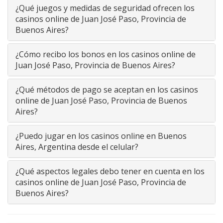
¿Qué juegos y medidas de seguridad ofrecen los
casinos online de Juan José Paso, Provincia de
Buenos Aires?
¿Cómo recibo los bonos en los casinos online de
Juan José Paso, Provincia de Buenos Aires?
¿Qué métodos de pago se aceptan en los casinos
online de Juan José Paso, Provincia de Buenos
Aires?
¿Puedo jugar en los casinos online en Buenos
Aires, Argentina desde el celular?
¿Qué aspectos legales debo tener en cuenta en los
casinos online de Juan José Paso, Provincia de
Buenos Aires?