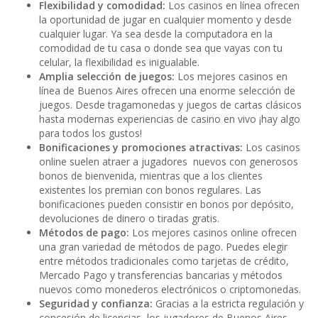
Flexibilidad y comodidad:
Los casinos en línea ofrecen
la oportunidad de jugar en cualquier momento y desde
cualquier lugar. Ya sea desde la computadora en la
comodidad de tu casa o donde sea que vayas con tu
celular, la flexibilidad es inigualable.
Amplia selección de juegos:
Los mejores casinos en
línea de Buenos Aires ofrecen una enorme selección de
juegos. Desde tragamonedas y juegos de cartas clásicos
hasta modernas experiencias de casino en vivo ¡hay algo
para todos los gustos!
Bonificaciones y promociones atractivas:
Los casinos
online suelen atraer a jugadores nuevos con generosos
bonos de bienvenida, mientras que a los clientes
existentes los premian con bonos regulares. Las
bonificaciones pueden consistir en bonos por depósito,
devoluciones de dinero o tiradas gratis.
Métodos de pago:
Los mejores casinos online ofrecen
una gran variedad de métodos de pago. Puedes elegir
entre métodos tradicionales como tarjetas de crédito,
Mercado Pago y transferencias bancarias y métodos
nuevos como monederos electrónicos o criptomonedas.
Seguridad y confianza:
Gracias a la estricta regulación y
concesión de licencias, los jugadores de Buenos Aires