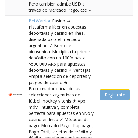
Pero también admite USD a
través de Mercado Pago, etc. ✓
BetWarrior
Casino ⇒
Plataforma líder en apuestas
deportivas y casino en línea,
diseñada para el mercado
argentino ✓ Bono de
bienvenida: Multiplica tu primer
depósito con un 100% hasta
$500.000 ARS para apuestas
deportivas y casino ✓ Ventajas:
Amplia selección de deportes y
juegos de casino ★
Patrocinador oficial de las
selecciones argentinas de
Regístrate
fútbol, hockey y tenis ★ App
móvil intuitiva y completa,
perfecta para apuestas en vivo y
casino en línea ✓ Métodos de
pago: Mercado Pago, Rapipago,
Pago Fácil, tarjetas de crédito y
débito, transferencias bancarias