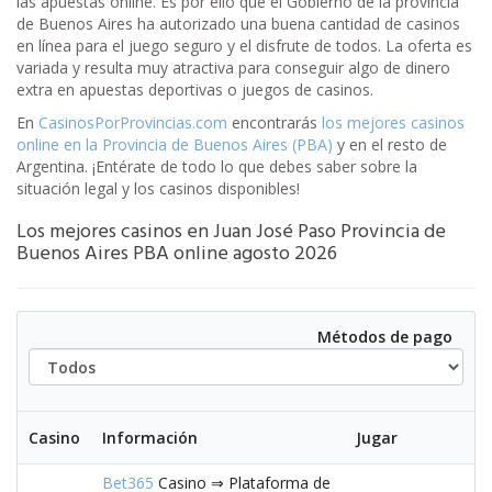
las apuestas online. Es por ello que el Gobierno de la provincia
de Buenos Aires ha autorizado una buena cantidad de casinos
en línea para el juego seguro y el disfrute de todos. La oferta es
variada y resulta muy atractiva para conseguir algo de dinero
extra en apuestas deportivas o juegos de casinos.
En
CasinosPorProvincias.com
encontrarás
los mejores casinos
online en la Provincia de Buenos Aires (PBA)
y en el resto de
Argentina. ¡Entérate de todo lo que debes saber sobre la
situación legal y los casinos disponibles!
Los mejores casinos en Juan José Paso Provincia de
Buenos Aires PBA online agosto 2026
Métodos de pago
Casino
Información
Jugar
Bet365
Casino ⇒ Plataforma de