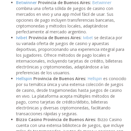
Betwinner
Provincia de Buenos Aires:
Betwinner
combina una oferta sólida de juegos de casino con
mercados en vivo y una app móvil fácil de usar. Sus
opciones de pago incluyen transferencias bancarias,
criptomonedas y métodos locales, adaptándose
perfectamente al mercado argentino.
Ivibet
Provincia de Buenos Aires:
Ivibet
se destaca por
su variada oferta de juegos de casino y apuestas
deportivas, proporcionando una experiencia integral para
los jugadores. Ofrece métodos de pago locales e
internacionales, incluyendo tarjetas de crédito, billeteras
electrónicas y criptomonedas, adaptándose a las
preferencias de los usuarios.
Hellspin
Provincia de Buenos Aires:
Hellspin
es conocido
por su temática única y una extensa colección de juegos
de casino, desde tragamonedas hasta juegos de casino
en vivo. La plataforma acepta múltiples métodos de
pago, como tarjetas de crédito/débito, billeteras
electrónicas y diversas criptomonedas, facilitando
transacciones rápidas y seguras.
Bizzo Casino Provincia de Buenos Aires:
Bizzo Casino
cuenta con una extensa biblioteca de juegos, que incluye