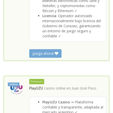
billeteras electrónicas como Skrill y
Neteller, y criptomonedas como
Bitcoin y Ethereum ✓
Licencia
: Operador autorizado
internacionalmente bajo licencia del
Gobierno de Curazao, garantizando
un entorno de juego seguro y
confiable ✓
¡Juega ahora!
Premium
online
PlayUZU
casino online en
Juan José Paso
PlayUZU Casino
⇒ Plataforma
confiable y transparente, adaptada al
mercado argentino ✓