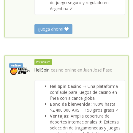
de juego seguro y regulado en
Argentina ✓
¡Juega ahora!
Premium
online
HellSpin
casino online en
Juan José Paso
HellSpin Casino
⇒ Una plataforma
confiable para juegos de casino en
línea con alcance global.
Bono de bienvenida:
100% hasta
$2.400.000 ARS + 150 giros gratis ✓
Ventajas:
Amplia cobertura de
deportes internacionales ★ Extensa
selección de tragamonedas y juegos