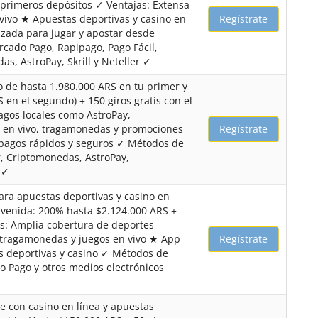
s primeros depósitos ✓ Ventajas: Extensa
vivo ★ Apuestas deportivas y casino en
Regístrate
zada para jugar y apostar desde
cado Pago, Rapipago, Pago Fácil,
as, AstroPay, Skrill y Neteller ✓
 de hasta 1.980.000 ARS en tu primer y
 en el segundo) + 150 giros gratis con el
gos locales como AstroPay,
 en vivo, tragamonedas y promociones
Regístrate
pagos rápidos y seguros ✓ Métodos de
er, Criptomonedas, AstroPay,
 ✓
ara apuestas deportivas y casino en
nvenida: 200% hasta $2.124.000 ARS +
as: Amplia cobertura de deportes
 tragamonedas y juegos en vivo ★ App
Regístrate
s deportivas y casino ✓ Métodos de
 Pago y otros medios electrónicos
 con casino en línea y apuestas