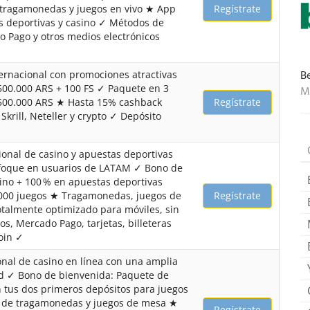
 tragamonedas y juegos en vivo ★ App
Regístrate
s deportivas y casino ✓ Métodos de
 Pago y otros medios electrónicos
B
ernacional con promociones atractivas
500.000 ARS + 100 FS ✓ Paquete en 3
M
.500.000 ARS ★ Hasta 15% cashback
Regístrate
Skrill, Neteller y crypto ✓ Depósito
onal de casino y apuestas deportivas
enfoque en usuarios de LATAM ✓ Bono de
ino + 100 % en apuestas deportivas
.000 juegos ★ Tragamonedas, juegos de
Regístrate
totalmente optimizado para móviles, sin
, Mercado Pago, tarjetas, billeteras
oin ✓
nal de casino en línea con una amplia
dad ✓ Bono de bienvenida: Paquete de
n tus dos primeros depósitos para juegos
ón de tragamonedas y juegos de mesa ★
Regístrate