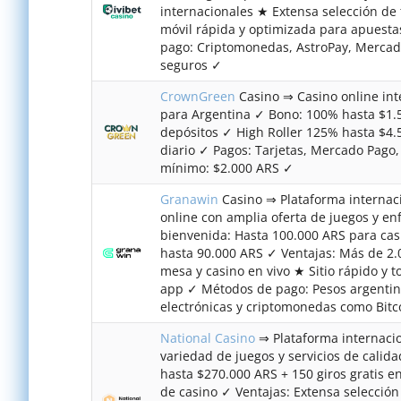
internacionales ★ Extensa selección de
móvil rápida y optimizada para apuesta
pago: Criptomonedas, AstroPay, Mercado
seguros ✓
CrownGreen
Casino ⇒ Casino online int
para Argentina ✓ Bono: 100% hasta $1.
depósitos ✓ High Roller 125% hasta $4
diario ✓ Pagos: Tarjetas, Mercado Pago, 
mínimo: $2.000 ARS ✓
Granawin
Casino ⇒ Plataforma internaci
online con amplia oferta de juegos y 
bienvenida: Hasta 100.000 ARS para cas
hasta 90.000 ARS ✓ Ventajas: Más de 2
mesa y casino en vivo ★ Sitio rápido y 
app ✓ Métodos de pago: Pesos argentinos
electrónicas y criptomonedas como Bitc
National Casino
⇒ Plataforma internacio
variedad de juegos y servicios de cali
hasta $270.000 ARS + 150 giros gratis e
de casino ✓ Ventajas: Extensa selecci