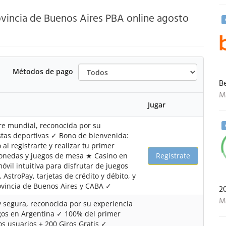
ovincia de Buenos Aires PBA online agosto
Métodos de pago
B
M
Jugar
e mundial, reconocida por su
stas deportivas ✓ Bono de bienvenida:
al registrarte y realizar tu primer
onedas y juegos de mesa ★ Casino en
Regístrate
óvil intuitiva para disfrutar de juegos
troPay, tarjetas de crédito y débito, y
ovincia de Buenos Aires y CABA ✓
2
M
 segura, reconocida por su experiencia
egos en Argentina ✓ 100% del primer
s usuarios + 200 Giros Gratis ✓