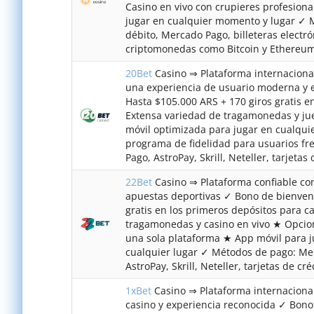
Casino en vivo con crupieres profesiona
jugar en cualquier momento y lugar ✓ M
débito, Mercado Pago, billeteras electrón
criptomonedas como Bitcoin y Ethereu
20Bet
Casino ⇒ Plataforma internacional
una experiencia de usuario moderna y 
Hasta $105.000 ARS + 170 giros gratis e
Extensa variedad de tragamonedas y ju
móvil optimizada para jugar en cualqu
programa de fidelidad para usuarios f
Pago, AstroPay, Skrill, Neteller, tarjeta
22Bet
Casino ⇒ Plataforma confiable con
apuestas deportivas ✓ Bono de bienveni
gratis en los primeros depósitos para c
tragamonedas y casino en vivo ★ Opcion
una sola plataforma ★ App móvil para 
cualquier lugar ✓ Métodos de pago: Mer
AstroPay, Skrill, Neteller, tarjetas de c
1xBet
Casino ⇒ Plataforma internacional
casino y experiencia reconocida ✓ Bono