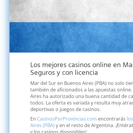
Los mejores casinos online en Mar
Seguros y con licencia
Mar del Sur en Buenos Aires (PBA) no solo tie
también de aficionados a las apuestas online.
Aires ha autorizado una buena cantidad de cas
todos. La oferta es variada y resulta muy atr
deportivas o juegos de casinos.
En
CasinosPorProvincias.com
encontrarás
lo
Aires (PBA)
y en el resto de Argentina. ¡Entéra
y los casinos disponibles!