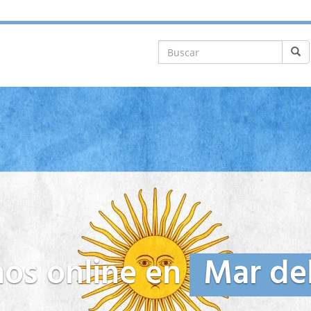
nos online en
Mar del