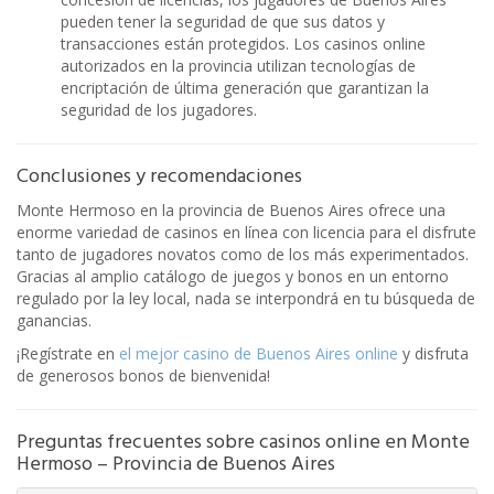
pueden tener la seguridad de que sus datos y
transacciones están protegidos. Los casinos online
autorizados en la provincia utilizan tecnologías de
encriptación de última generación que garantizan la
seguridad de los jugadores.
Conclusiones y recomendaciones
Monte Hermoso en la provincia de Buenos Aires ofrece una
enorme variedad de casinos en línea con licencia para el disfrute
tanto de jugadores novatos como de los más experimentados.
Gracias al amplio catálogo de juegos y bonos en un entorno
regulado por la ley local, nada se interpondrá en tu búsqueda de
ganancias.
¡Regístrate en
el mejor casino de Buenos Aires online
y disfruta
de generosos bonos de bienvenida!
Preguntas frecuentes sobre casinos online en Monte
Hermoso – Provincia de Buenos Aires