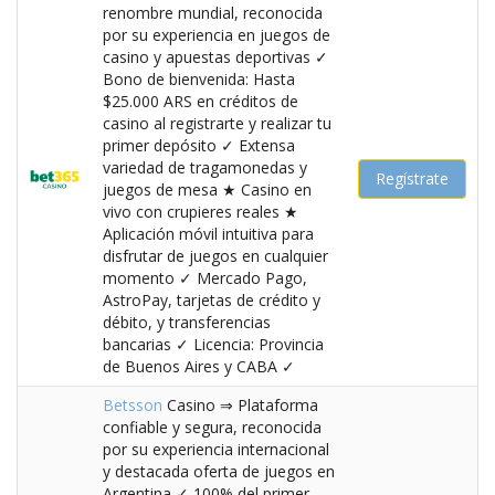
renombre mundial, reconocida
por su experiencia en juegos de
casino y apuestas deportivas ✓
Bono de bienvenida: Hasta
$25.000 ARS en créditos de
casino al registrarte y realizar tu
primer depósito ✓ Extensa
variedad de tragamonedas y
Regístrate
juegos de mesa ★ Casino en
vivo con crupieres reales ★
Aplicación móvil intuitiva para
disfrutar de juegos en cualquier
momento ✓ Mercado Pago,
AstroPay, tarjetas de crédito y
débito, y transferencias
bancarias ✓ Licencia: Provincia
de Buenos Aires y CABA ✓
Betsson
Casino ⇒ Plataforma
confiable y segura, reconocida
por su experiencia internacional
y destacada oferta de juegos en
Argentina ✓ 100% del primer