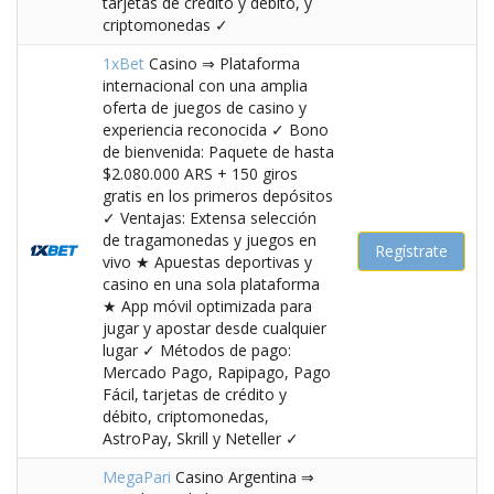
tarjetas de crédito y débito, y
criptomonedas ✓
1xBet
Casino ⇒ Plataforma
internacional con una amplia
oferta de juegos de casino y
experiencia reconocida ✓ Bono
de bienvenida: Paquete de hasta
$2.080.000 ARS + 150 giros
gratis en los primeros depósitos
✓ Ventajas: Extensa selección
de tragamonedas y juegos en
Regístrate
vivo ★ Apuestas deportivas y
casino en una sola plataforma
★ App móvil optimizada para
jugar y apostar desde cualquier
lugar ✓ Métodos de pago:
Mercado Pago, Rapipago, Pago
Fácil, tarjetas de crédito y
débito, criptomonedas,
AstroPay, Skrill y Neteller ✓
MegaPari
Casino Argentina ⇒