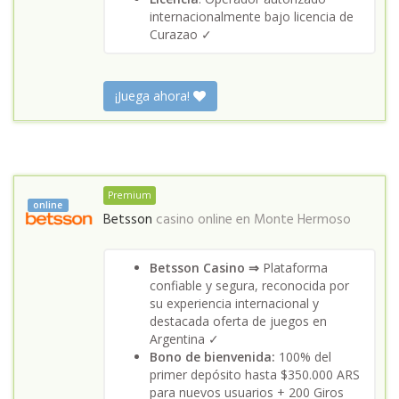
internacionalmente bajo licencia de
Curazao ✓
¡Juega ahora!
Premium
online
Betsson
casino online en
Monte Hermoso
Betsson Casino ⇒
Plataforma
confiable y segura, reconocida por
su experiencia internacional y
destacada oferta de juegos en
Argentina ✓
Bono de bienvenida:
100% del
primer depósito hasta $350.000 ARS
para nuevos usuarios + 200 Giros