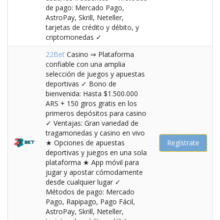
de pago: Mercado Pago,
AstroPay, Skrill, Neteller,
tarjetas de crédito y débito, y
criptomonedas ✓
22Bet
Casino ⇒ Plataforma
confiable con una amplia
selección de juegos y apuestas
deportivas ✓ Bono de
bienvenida: Hasta $1.500.000
ARS + 150 giros gratis en los
primeros depósitos para casino
✓ Ventajas: Gran variedad de
tragamonedas y casino en vivo
★ Opciones de apuestas
Regístrate
deportivas y juegos en una sola
plataforma ★ App móvil para
jugar y apostar cómodamente
desde cualquier lugar ✓
Métodos de pago: Mercado
Pago, Rapipago, Pago Fácil,
AstroPay, Skrill, Neteller,