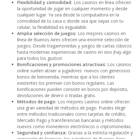
Flexibilidad y comodidad:
Los casinos en línea ofrecen
la oportunidad de jugar en cualquier momento y desde
cualquier lugar. Ya sea desde la computadora en la
comodidad de tu casa o donde sea que vayas con tu
celular, la flexibilidad es inigualable.
Amplia selección de juegos:
Los mejores casinos en
línea de Buenos Aires ofrecen una enorme selección de
juegos. Desde tragamonedas y juegos de cartas clásicos
hasta modernas experiencias de casino en vivo ¡hay algo
para todos los gustos!
Bonificaciones y promociones atractivas:
Los casinos
online suelen atraer a jugadores nuevos con generosos
bonos de bienvenida, mientras que a los clientes
existentes los premian con bonos regulares. Las
bonificaciones pueden consistir en bonos por depósito,
devoluciones de dinero o tiradas gratis.
Métodos de pago:
Los mejores casinos online ofrecen
una gran variedad de métodos de pago. Puedes elegir
entre métodos tradicionales como tarjetas de crédito,
Mercado Pago y transferencias bancarias y métodos
nuevos como monederos electrónicos o criptomonedas.
Seguridad y confianza:
Gracias a la estricta regulación y
concesión de licencias, los jugadores de Buenos Aires