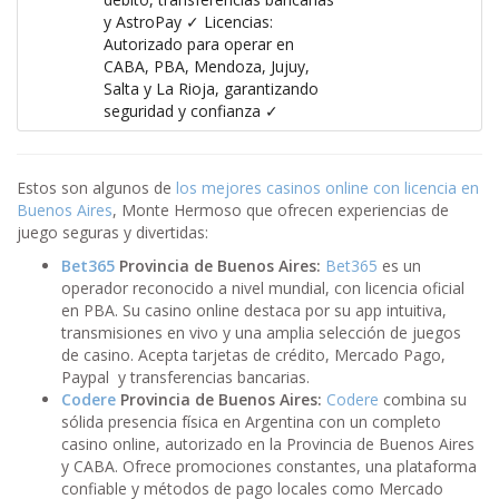
y AstroPay ✓ Licencias:
Autorizado para operar en
CABA, PBA, Mendoza, Jujuy,
Salta y La Rioja, garantizando
seguridad y confianza ✓
Estos son algunos de
los mejores casinos online con licencia en
Buenos Aires
, Monte Hermoso que ofrecen experiencias de
juego seguras y divertidas:
Bet365
Provincia de Buenos Aires:
Bet365
es un
operador reconocido a nivel mundial, con licencia oficial
en PBA. Su casino online destaca por su app intuitiva,
transmisiones en vivo y una amplia selección de juegos
de casino. Acepta tarjetas de crédito, Mercado Pago,
Paypal y transferencias bancarias.
Codere
Provincia de Buenos Aires:
Codere
combina su
sólida presencia física en Argentina con un completo
casino online, autorizado en la Provincia de Buenos Aires
y CABA. Ofrece promociones constantes, una plataforma
confiable y métodos de pago locales como Mercado