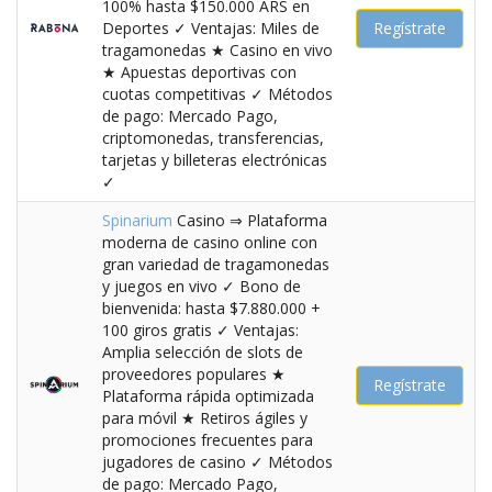
100% hasta $150.000 ARS en
Deportes ✓ Ventajas: Miles de
Regístrate
tragamonedas ★ Casino en vivo
★ Apuestas deportivas con
cuotas competitivas ✓ Métodos
de pago: Mercado Pago,
criptomonedas, transferencias,
tarjetas y billeteras electrónicas
✓
Spinarium
Casino ⇒ Plataforma
moderna de casino online con
gran variedad de tragamonedas
y juegos en vivo ✓ Bono de
bienvenida: hasta $7.880.000 +
100 giros gratis ✓ Ventajas:
Amplia selección de slots de
proveedores populares ★
Regístrate
Plataforma rápida optimizada
para móvil ★ Retiros ágiles y
promociones frecuentes para
jugadores de casino ✓ Métodos
de pago: Mercado Pago,