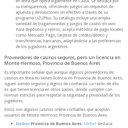
en línea que opera legalmente en CABA. Se destaca por
su transparencia, ofreciendo juegos sin requisitos de
apuesta y devoluciones en efectivo a través de su
programa UZUPlus. Su catálogo incluye una amplia
variedad de tragamonedas y juegos de casino en vivo.
Para depósitos y retiros, acepta métodos de pago locales
como Mercado Pago, tarjetas de crédito/débito y
transferencias bancarias, adaptándose a las preferencias
de los jugadores argentinos.
Proveedores de casinos seguros, pero sin licencia en
Monte Hermoso, Provincia de Buenos Aires
Es importante señalar que aunque algunos proveedores de
casinos en línea no tienen licencia en Provincia de Buenos Aires,
siguen siendo seguros y dignos de confianza. La razón de ello
es que tienen licencia en otros países, donde cumplen con
normas estrictas para respetar la seguridad y privacidad de los
jugadores.
Estos son algunos casinos online confiables que aceptan
usuarios de Monte Hermoso Provincia de Buenos Aires:
Melbet
Provincia de Buenos Aires:
Melbet
destaca