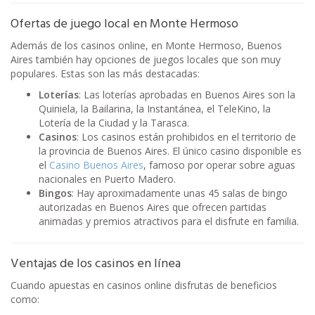
Ofertas de juego local en Monte Hermoso
Además de los casinos online, en Monte Hermoso, Buenos
Aires también hay opciones de juegos locales que son muy
populares. Estas son las más destacadas:
Loterías
: Las loterías aprobadas en Buenos Aires son la
Quiniela, la Bailarina, la Instantánea, el TeleKino, la
Lotería de la Ciudad y la Tarasca.
Casinos
: Los casinos están prohibidos en el territorio de
la provincia de Buenos Aires. El único casino disponible es
el
Casino Buenos Aires
, famoso por operar sobre aguas
nacionales en Puerto Madero.
Bingos
: Hay aproximadamente unas 45 salas de bingo
autorizadas en Buenos Aires que ofrecen partidas
animadas y premios atractivos para el disfrute en familia.
Ventajas de los casinos en línea
Cuando apuestas en casinos online disfrutas de beneficios
como: