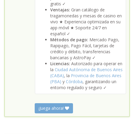
gratis ✓
Ventajas:
Gran catálogo de
tragamonedas y mesas de casino en
vivo ★ Experiencia optimizada en su
app móvil ★ Soporte 24/7 en
español ✓
Métodos de pago:
Mercado Pago,
Rapipago, Pago Fácil, tarjetas de
crédito y débito, transferencias
bancarias y AstroPay ✓
Licencias:
Autorizado para operar en
la
Ciudad Autónoma de Buenos Aires
(CABA)
, la
Provincia de Buenos Aires
(PBA)
y
Córdoba
, garantizando un
entorno regulado y seguro ✓
¡Juega ahora!