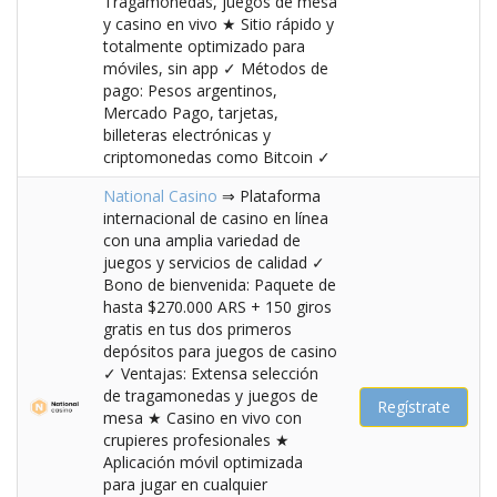
Tragamonedas, juegos de mesa
y casino en vivo ★ Sitio rápido y
totalmente optimizado para
móviles, sin app ✓ Métodos de
pago: Pesos argentinos,
Mercado Pago, tarjetas,
billeteras electrónicas y
criptomonedas como Bitcoin ✓
National Casino
⇒ Plataforma
internacional de casino en línea
con una amplia variedad de
juegos y servicios de calidad ✓
Bono de bienvenida: Paquete de
hasta $270.000 ARS + 150 giros
gratis en tus dos primeros
depósitos para juegos de casino
✓ Ventajas: Extensa selección
de tragamonedas y juegos de
Regístrate
mesa ★ Casino en vivo con
crupieres profesionales ★
Aplicación móvil optimizada
para jugar en cualquier