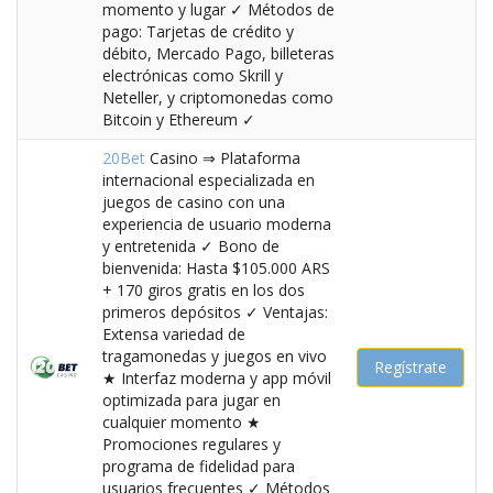
momento y lugar ✓ Métodos de
pago: Tarjetas de crédito y
débito, Mercado Pago, billeteras
electrónicas como Skrill y
Neteller, y criptomonedas como
Bitcoin y Ethereum ✓
20Bet
Casino ⇒ Plataforma
internacional especializada en
juegos de casino con una
experiencia de usuario moderna
y entretenida ✓ Bono de
bienvenida: Hasta $105.000 ARS
+ 170 giros gratis en los dos
primeros depósitos ✓ Ventajas:
Extensa variedad de
tragamonedas y juegos en vivo
Regístrate
★ Interfaz moderna y app móvil
optimizada para jugar en
cualquier momento ★
Promociones regulares y
programa de fidelidad para
usuarios frecuentes ✓ Métodos