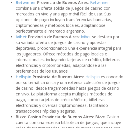
Betwinner
Provincia de Buenos Aires:
Betwinner
combina una oferta sólida de juegos de casino con
mercados en vivo y una app móvil fácil de usar. Sus
opciones de pago incluyen transferencias bancarias,
criptomonedas y métodos locales, adaptándose
perfectamente al mercado argentino.
Ivibet
Provincia de Buenos Aires:
Ivibet
se destaca por
su variada oferta de juegos de casino y apuestas
deportivas, proporcionando una experiencia integral para
los jugadores. Ofrece métodos de pago locales e
internacionales, incluyendo tarjetas de crédito, billeteras
electrónicas y criptomonedas, adaptándose a las
preferencias de los usuarios.
Hellspin
Provincia de Buenos Aires:
Hellspin
es conocido
por su temática única y una extensa colección de juegos
de casino, desde tragamonedas hasta juegos de casino
en vivo. La plataforma acepta múltiples métodos de
pago, como tarjetas de crédito/débito, billeteras
electrónicas y diversas criptomonedas, facilitando
transacciones rápidas y seguras.
Bizzo Casino Provincia de Buenos Aires:
Bizzo Casino
cuenta con una extensa biblioteca de juegos, que incluye