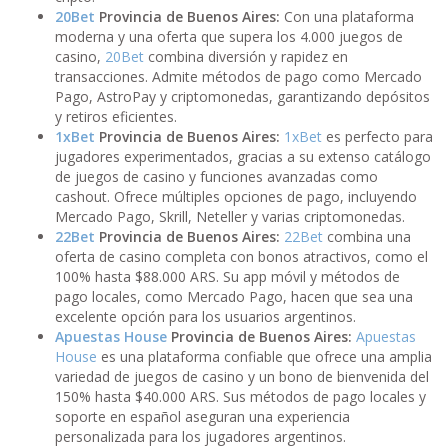
20Bet
Provincia de Buenos Aires:
Con una plataforma
moderna y una oferta que supera los 4.000 juegos de
casino,
20Bet
combina diversión y rapidez en
transacciones. Admite métodos de pago como Mercado
Pago, AstroPay y criptomonedas, garantizando depósitos
y retiros eficientes.
1xBet
Provincia de Buenos Aires:
1xBet
es perfecto para
jugadores experimentados, gracias a su extenso catálogo
de juegos de casino y funciones avanzadas como
cashout. Ofrece múltiples opciones de pago, incluyendo
Mercado Pago, Skrill, Neteller y varias criptomonedas.
22Bet
Provincia de Buenos Aires:
22Bet
combina una
oferta de casino completa con bonos atractivos, como el
100% hasta $88.000 ARS. Su app móvil y métodos de
pago locales, como Mercado Pago, hacen que sea una
excelente opción para los usuarios argentinos.
Apuestas House
Provincia de Buenos Aires:
Apuestas
House
es una plataforma confiable que ofrece una amplia
variedad de juegos de casino y un bono de bienvenida del
150% hasta $40.000 ARS. Sus métodos de pago locales y
soporte en español aseguran una experiencia
personalizada para los jugadores argentinos.