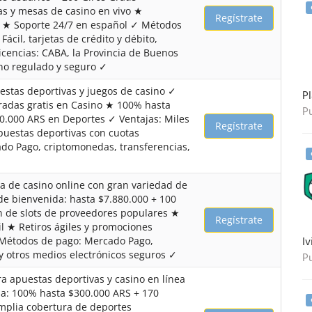
s y mesas de casino en vivo ★
Regístrate
l ★ Soporte 24/7 en español ✓ Métodos
cil, tarjetas de crédito y débito,
icencias: CABA, la Provincia de Buenos
no regulado y seguro ✓
stas deportivas y juegos de casino ✓
P
radas gratis en Casino ★ 100% hasta
P
0.000 ARS en Deportes ✓ Ventajas: Miles
Regístrate
uestas deportivas con cuotas
do Pago, criptomonedas, transferencias,
 de casino online con gran variedad de
e bienvenida: hasta $7.880.000 + 100
ón de slots de proveedores populares ★
Regístrate
l ★ Retiros ágiles y promociones
Iv
 Métodos de pago: Mercado Pago,
s y otros medios electrónicos seguros ✓
P
a apuestas deportivas y casino en línea
da: 100% hasta $300.000 ARS + 170
Amplia cobertura de deportes