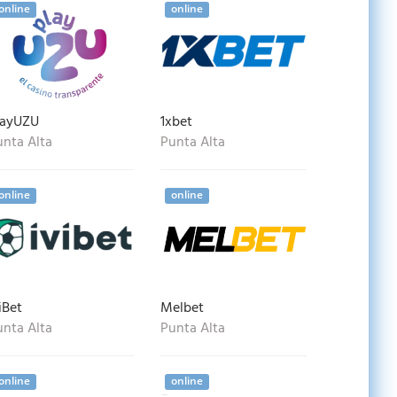
online
online
layUZU
1xbet
unta Alta
Punta Alta
online
online
iBet
Melbet
unta Alta
Punta Alta
online
online