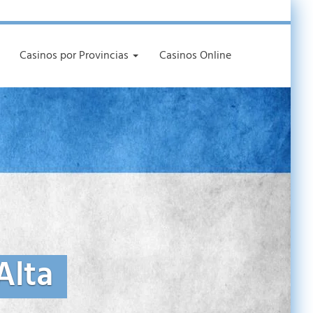
Casinos por Provincias
Casinos Online
Alta