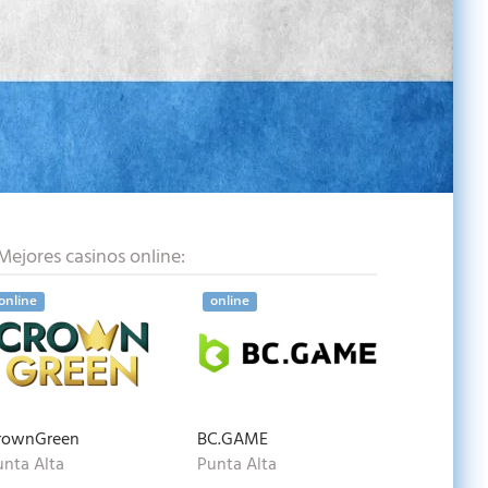
Mejores casinos online:
online
online
rownGreen
BC.GAME
unta Alta
Punta Alta