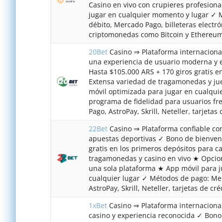
Casino en vivo con crupieres profesiona
jugar en cualquier momento y lugar ✓ M
débito, Mercado Pago, billeteras electrón
criptomonedas como Bitcoin y Ethereu
20Bet
Casino ⇒ Plataforma internacional
una experiencia de usuario moderna y 
Hasta $105.000 ARS + 170 giros gratis e
Extensa variedad de tragamonedas y ju
móvil optimizada para jugar en cualqu
programa de fidelidad para usuarios f
Pago, AstroPay, Skrill, Neteller, tarjeta
22Bet
Casino ⇒ Plataforma confiable con
apuestas deportivas ✓ Bono de bienveni
gratis en los primeros depósitos para c
tragamonedas y casino en vivo ★ Opcion
una sola plataforma ★ App móvil para 
cualquier lugar ✓ Métodos de pago: Mer
AstroPay, Skrill, Neteller, tarjetas de c
1xBet
Casino ⇒ Plataforma internacional
casino y experiencia reconocida ✓ Bono