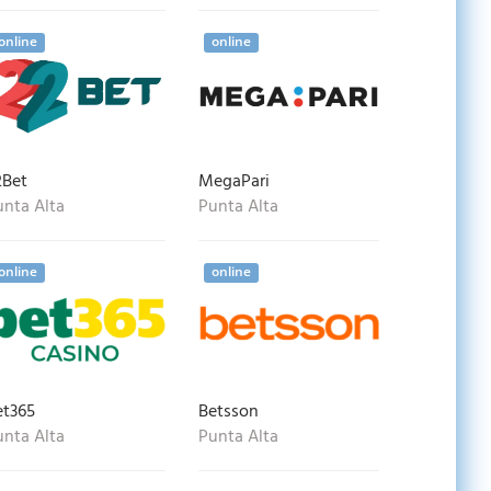
online
online
2Bet
MegaPari
unta Alta
Punta Alta
online
online
et365
Betsson
unta Alta
Punta Alta