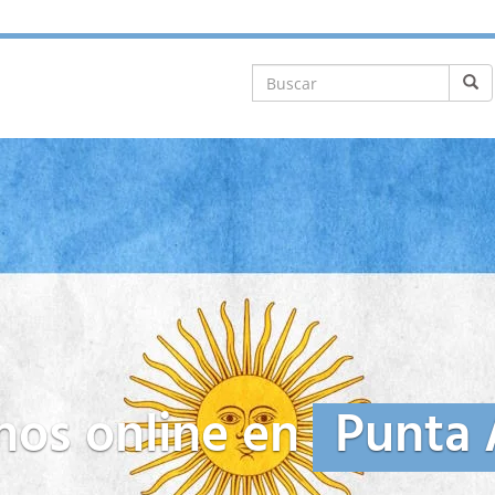
nos online en
Punta 