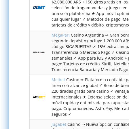
$2.080.000 ARS + 150 giros gratis en lo
selección de tragamonedas y juegos en 
una sola plataforma ★ App móvil optimi
cualquier lugar ✓ Métodos de pago: Mer
tarjetas de crédito y débito, criptomoned
MegaPari
Casino Argentina ⇒ Gran bono
segundo depósito (incluye 1.200.000 ARS
código BIGAPUESTAS ✓ 15% extra con pa
Transferencia o Mercado Pago ✓ Casino
semanales ✓ App para iOS y Android + 
pago: Tarjetas de crédito, Skrill, Netell
Transferencia Bancaria y Mercado Pago
Melbet
Casino ⇒ Plataforma confiable p
línea con alcance global ✓ Bono de bie
220 tiradas gratis para casino ✓ Ventaj
internacionales ★ Extensa selección de
móvil rápida y optimizada para apuesta
pago: Criptomonedas, AstroPay, Mercado
seguros ✓
Jugabet
Casino ⇒ Nueva opción confiable