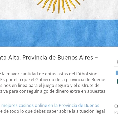
ta Alta, Provincia de Buenos Aires –
e la mayor cantidad de entusiastas del fútbol sino
 Es por ello que el Gobierno de la provincia de Buenos
inos en línea para el juego seguro y el disfrute de
activa para conseguir algo de dinero extra en apuestas
s mejores casinos online en la Provincia de Buenos
C
te de todo lo que debes saber sobre la situación legal
P