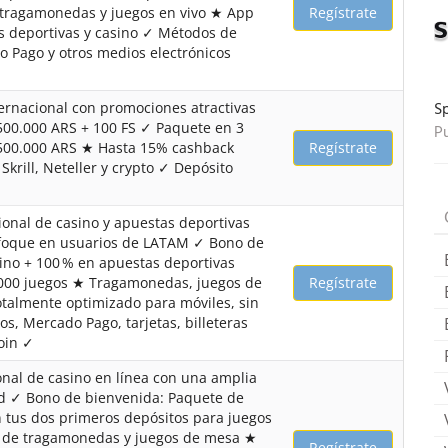
 tragamonedas y juegos en vivo ★ App
Regístrate
s deportivas y casino ✓ Métodos de
 Pago y otros medios electrónicos
S
ernacional con promociones atractivas
500.000 ARS + 100 FS ✓ Paquete en 3
P
.500.000 ARS ★ Hasta 15% cashback
Regístrate
Skrill, Neteller y crypto ✓ Depósito
onal de casino y apuestas deportivas
enfoque en usuarios de LATAM ✓ Bono de
ino + 100 % en apuestas deportivas
.000 juegos ★ Tragamonedas, juegos de
Regístrate
totalmente optimizado para móviles, sin
, Mercado Pago, tarjetas, billeteras
oin ✓
nal de casino en línea con una amplia
dad ✓ Bono de bienvenida: Paquete de
n tus dos primeros depósitos para juegos
ón de tragamonedas y juegos de mesa ★
Regístrate