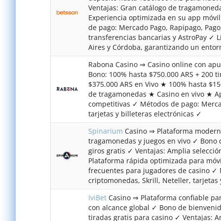
Ventajas: Gran catálogo de tragamoneda
Experiencia optimizada en su app móvi
de pago: Mercado Pago, Rapipago, Pago Fá
transferencias bancarias y AstroPay ✓ L
Aires y Córdoba, garantizando un entor
Rabona Casino ⇒ Casino online con apue
Bono: 100% hasta $750.000 ARS + 200 ti
$375.000 ARS en Vivo ★ 100% hasta $15
de tragamonedas ★ Casino en vivo ★ Ap
competitivas ✓ Métodos de pago: Merca
tarjetas y billeteras electrónicas ✓
Spinarium
Casino ⇒ Plataforma moderna
tragamonedas y juegos en vivo ✓ Bono d
giros gratis ✓ Ventajas: Amplia selecci
Plataforma rápida optimizada para móvi
frecuentes para jugadores de casino ✓
criptomonedas, Skrill, Neteller, tarjeta
IviBet
Casino ⇒ Plataforma confiable par
con alcance global ✓ Bono de bienveni
tiradas gratis para casino ✓ Ventajas: 