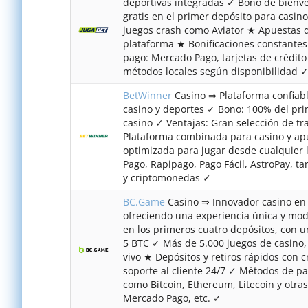
deportivas integradas ✓ Bono de bienve
gratis en el primer depósito para casi
juegos crash como Aviator ★ Apuestas 
plataforma ★ Bonificaciones constante
pago: Mercado Pago, tarjetas de crédito 
métodos locales según disponibilidad 
BetWinner
Casino ⇒ Plataforma confiab
casino y deportes ✓ Bono: 100% del pri
casino ✓ Ventajas: Gran selección de t
Plataforma combinada para casino y ap
optimizada para jugar desde cualquier
Pago, Rapipago, Pago Fácil, AstroPay, tarj
y criptomonedas ✓
BC.Game
Casino ⇒ Innovador casino en
ofreciendo una experiencia única y mo
en los primeros cuatro depósitos, con
5 BTC ✓ Más de 5.000 juegos de casino
vivo ★ Depósitos y retiros rápidos con
soporte al cliente 24/7 ✓ Métodos de p
como Bitcoin, Ethereum, Litecoin y otr
Mercado Pago, etc. ✓