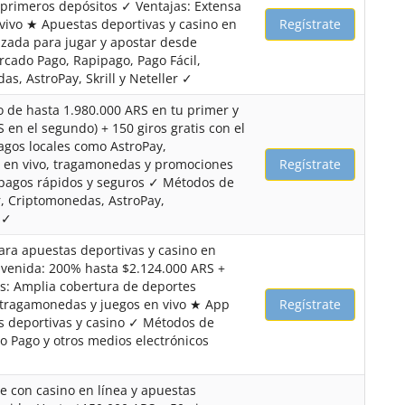
s primeros depósitos ✓ Ventajas: Extensa
vivo ★ Apuestas deportivas y casino en
Regístrate
zada para jugar y apostar desde
cado Pago, Rapipago, Pago Fácil,
as, AstroPay, Skrill y Neteller ✓
 de hasta 1.980.000 ARS en tu primer y
 en el segundo) + 150 giros gratis con el
gos locales como AstroPay,
 en vivo, tragamonedas y promociones
Regístrate
pagos rápidos y seguros ✓ Métodos de
er, Criptomonedas, AstroPay,
 ✓
ara apuestas deportivas y casino en
nvenida: 200% hasta $2.124.000 ARS +
as: Amplia cobertura de deportes
 tragamonedas y juegos en vivo ★ App
Regístrate
s deportivas y casino ✓ Métodos de
 Pago y otros medios electrónicos
 con casino en línea y apuestas