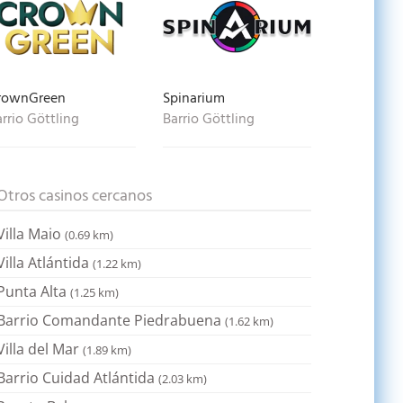
rownGreen
Spinarium
rrio Göttling
Barrio Göttling
Otros casinos cercanos
Villa Maio
(0.69 km)
Villa Atlántida
(1.22 km)
Punta Alta
(1.25 km)
Barrio Comandante Piedrabuena
(1.62 km)
Villa del Mar
(1.89 km)
Barrio Cuidad Atlántida
(2.03 km)