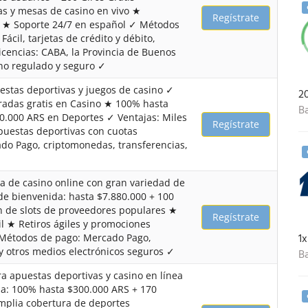
s y mesas de casino en vivo ★
Regístrate
l ★ Soporte 24/7 en español ✓ Métodos
cil, tarjetas de crédito y débito,
icencias: CABA, la Provincia de Buenos
no regulado y seguro ✓
stas deportivas y juegos de casino ✓
2
radas gratis en Casino ★ 100% hasta
Ba
0.000 ARS en Deportes ✓ Ventajas: Miles
Regístrate
uestas deportivas con cuotas
do Pago, criptomonedas, transferencias,
 de casino online con gran variedad de
e bienvenida: hasta $7.880.000 + 100
ón de slots de proveedores populares ★
Regístrate
l ★ Retiros ágiles y promociones
1
 Métodos de pago: Mercado Pago,
s y otros medios electrónicos seguros ✓
Ba
a apuestas deportivas y casino en línea
da: 100% hasta $300.000 ARS + 170
Amplia cobertura de deportes