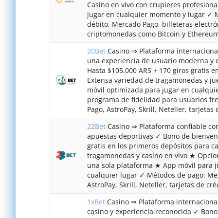
Casino en vivo con crupieres profesiona
jugar en cualquier momento y lugar ✓ M
débito, Mercado Pago, billeteras electrón
criptomonedas como Bitcoin y Ethereu
20Bet
Casino ⇒ Plataforma internacional
una experiencia de usuario moderna y 
Hasta $105.000 ARS + 170 giros gratis e
Extensa variedad de tragamonedas y ju
móvil optimizada para jugar en cualqu
programa de fidelidad para usuarios f
Pago, AstroPay, Skrill, Neteller, tarjeta
22Bet
Casino ⇒ Plataforma confiable con
apuestas deportivas ✓ Bono de bienveni
gratis en los primeros depósitos para c
tragamonedas y casino en vivo ★ Opcion
una sola plataforma ★ App móvil para 
cualquier lugar ✓ Métodos de pago: Mer
AstroPay, Skrill, Neteller, tarjetas de c
1xBet
Casino ⇒ Plataforma internacional
casino y experiencia reconocida ✓ Bono