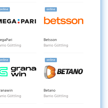
online
online
egaPari
Betsson
rrio Göttling
Barrio Göttling
online
online
ranawin
Betano
rrio Göttling
Barrio Göttling