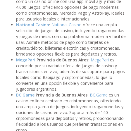
como un casino online con una app móvil ágil y más de
4.000 juegos, ofreciendo opciones de pago modernas
como criptomonedas, Mercado Pago y AstroPay, ideales
para usuarios locales e internacionales.
National Casino
:
National Casino
ofrece una amplia
selección de juegos de casino, incluyendo tragamonedas
y juegos de mesa, con una plataforma moderna y fácil de
usar. Admite métodos de pago como tarjetas de
crédito/débito, billeteras electrónicas y criptomonedas,
brindando opciones flexibles para depósitos y retiros.
MegaPari
Provincia de Buenos Aires:
MegaPari
es
conocido por su variada oferta de juegos de casino y
transmisiones en vivo, además de su soporte para pagos
locales como Rapipago y criptomonedas, lo que lo
convierte en una opción flexible y conveniente para
jugadores argentinos.
BC.Game
Provincia de Buenos Aires:
BC.Game
es un
casino en línea centrado en criptomonedas, ofreciendo
una amplia gama de juegos, incluyendo tragamonedas y
opciones de casino en vivo. Soporta más de 140
criptomonedas para depósitos y retiros, proporcionando
flexibilidad a los usuarios que prefieren transacciones en
cripto.