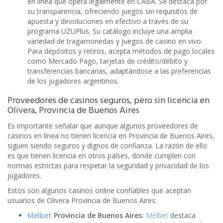
en línea que opera legalmente en CABA. Se destaca por
su transparencia, ofreciendo juegos sin requisitos de
apuesta y devoluciones en efectivo a través de su
programa UZUPlus. Su catálogo incluye una amplia
variedad de tragamonedas y juegos de casino en vivo.
Para depósitos y retiros, acepta métodos de pago locales
como Mercado Pago, tarjetas de crédito/débito y
transferencias bancarias, adaptándose a las preferencias
de los jugadores argentinos.
Proveedores de casinos seguros, pero sin licencia en
Olivera, Provincia de Buenos Aires
Es importante señalar que aunque algunos proveedores de
casinos en línea no tienen licencia en Provincia de Buenos Aires,
siguen siendo seguros y dignos de confianza. La razón de ello
es que tienen licencia en otros países, donde cumplen con
normas estrictas para respetar la seguridad y privacidad de los
jugadores.
Estos son algunos casinos online confiables que aceptan
usuarios de Olivera Provincia de Buenos Aires:
Melbet
Provincia de Buenos Aires:
Melbet
destaca