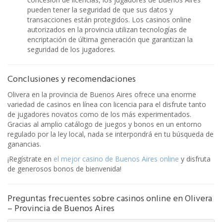
pueden tener la seguridad de que sus datos y
transacciones están protegidos. Los casinos online
autorizados en la provincia utilizan tecnologías de
encriptación de última generación que garantizan la
seguridad de los jugadores.
Conclusiones y recomendaciones
Olivera en la provincia de Buenos Aires ofrece una enorme
variedad de casinos en línea con licencia para el disfrute tanto
de jugadores novatos como de los más experimentados.
Gracias al amplio catálogo de juegos y bonos en un entorno
regulado por la ley local, nada se interpondrá en tu búsqueda de
ganancias.
¡Regístrate en
el mejor casino de Buenos Aires online
y disfruta
de generosos bonos de bienvenida!
Preguntas frecuentes sobre casinos online en Olivera
– Provincia de Buenos Aires