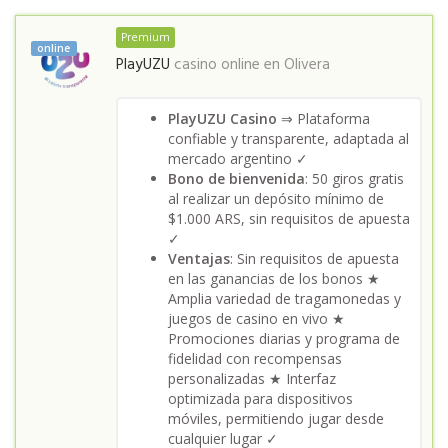
Premium
online
PlayUZU
casino online en
Olivera
PlayUZU Casino
⇒ Plataforma
confiable y transparente, adaptada al
mercado argentino ✓
Bono de bienvenida
: 50 giros gratis
al realizar un depósito mínimo de
$1.000 ARS, sin requisitos de apuesta
✓
Ventajas
: Sin requisitos de apuesta
en las ganancias de los bonos ★
Amplia variedad de tragamonedas y
juegos de casino en vivo ★
Promociones diarias y programa de
fidelidad con recompensas
personalizadas ★ Interfaz
optimizada para dispositivos
móviles, permitiendo jugar desde
cualquier lugar ✓