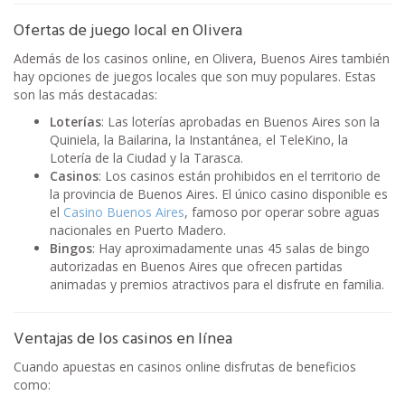
Ofertas de juego local en Olivera
Además de los casinos online, en Olivera, Buenos Aires también
hay opciones de juegos locales que son muy populares. Estas
son las más destacadas:
Loterías
: Las loterías aprobadas en Buenos Aires son la
Quiniela, la Bailarina, la Instantánea, el TeleKino, la
Lotería de la Ciudad y la Tarasca.
Casinos
: Los casinos están prohibidos en el territorio de
la provincia de Buenos Aires. El único casino disponible es
el
Casino Buenos Aires
, famoso por operar sobre aguas
nacionales en Puerto Madero.
Bingos
: Hay aproximadamente unas 45 salas de bingo
autorizadas en Buenos Aires que ofrecen partidas
animadas y premios atractivos para el disfrute en familia.
Ventajas de los casinos en línea
Cuando apuestas en casinos online disfrutas de beneficios
como: