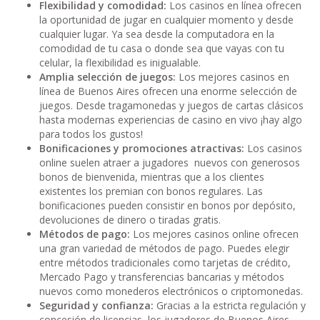
Flexibilidad y comodidad:
Los casinos en línea ofrecen
la oportunidad de jugar en cualquier momento y desde
cualquier lugar. Ya sea desde la computadora en la
comodidad de tu casa o donde sea que vayas con tu
celular, la flexibilidad es inigualable.
Amplia selección de juegos:
Los mejores casinos en
línea de Buenos Aires ofrecen una enorme selección de
juegos. Desde tragamonedas y juegos de cartas clásicos
hasta modernas experiencias de casino en vivo ¡hay algo
para todos los gustos!
Bonificaciones y promociones atractivas:
Los casinos
online suelen atraer a jugadores nuevos con generosos
bonos de bienvenida, mientras que a los clientes
existentes los premian con bonos regulares. Las
bonificaciones pueden consistir en bonos por depósito,
devoluciones de dinero o tiradas gratis.
Métodos de pago:
Los mejores casinos online ofrecen
una gran variedad de métodos de pago. Puedes elegir
entre métodos tradicionales como tarjetas de crédito,
Mercado Pago y transferencias bancarias y métodos
nuevos como monederos electrónicos o criptomonedas.
Seguridad y confianza:
Gracias a la estricta regulación y
concesión de licencias, los jugadores de Buenos Aires