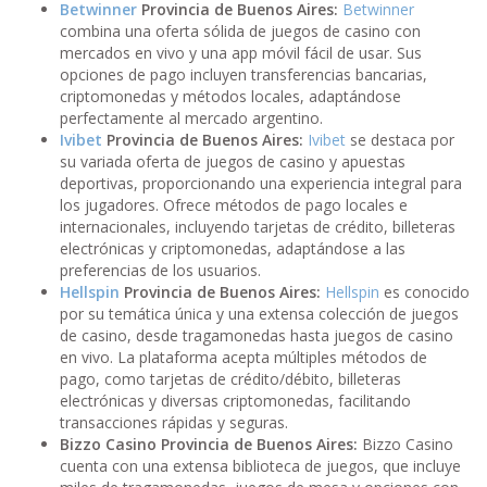
Betwinner
Provincia de Buenos Aires:
Betwinner
combina una oferta sólida de juegos de casino con
mercados en vivo y una app móvil fácil de usar. Sus
opciones de pago incluyen transferencias bancarias,
criptomonedas y métodos locales, adaptándose
perfectamente al mercado argentino.
Ivibet
Provincia de Buenos Aires:
Ivibet
se destaca por
su variada oferta de juegos de casino y apuestas
deportivas, proporcionando una experiencia integral para
los jugadores. Ofrece métodos de pago locales e
internacionales, incluyendo tarjetas de crédito, billeteras
electrónicas y criptomonedas, adaptándose a las
preferencias de los usuarios.
Hellspin
Provincia de Buenos Aires:
Hellspin
es conocido
por su temática única y una extensa colección de juegos
de casino, desde tragamonedas hasta juegos de casino
en vivo. La plataforma acepta múltiples métodos de
pago, como tarjetas de crédito/débito, billeteras
electrónicas y diversas criptomonedas, facilitando
transacciones rápidas y seguras.
Bizzo Casino Provincia de Buenos Aires:
Bizzo Casino
cuenta con una extensa biblioteca de juegos, que incluye