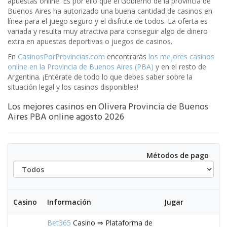
apuestas online. Es por ello que el Gobierno de la provincia de
Buenos Aires ha autorizado una buena cantidad de casinos en
línea para el juego seguro y el disfrute de todos. La oferta es
variada y resulta muy atractiva para conseguir algo de dinero
extra en apuestas deportivas o juegos de casinos.
En
CasinosPorProvincias.com
encontrarás
los mejores casinos
online en la Provincia de Buenos Aires (PBA)
y en el resto de
Argentina. ¡Entérate de todo lo que debes saber sobre la
situación legal y los casinos disponibles!
Los mejores casinos en Olivera Provincia de Buenos
Aires PBA online agosto 2026
Métodos de pago
Casino
Información
Jugar
Bet365
Casino ⇒ Plataforma de