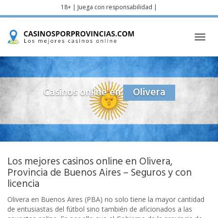
Skip
18+ | Juega con responsabilidad |
to
main
content
Toggl
navig
Casinos online en
Olivera
Los mejores casinos online en Olivera,
Provincia de Buenos Aires – Seguros y con
licencia
Olivera en Buenos Aires (PBA) no solo tiene la mayor cantidad
de entusiastas del fútbol sino también de aficionados a las