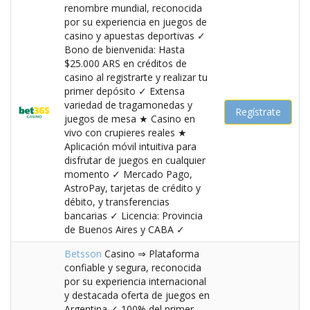
renombre mundial, reconocida
por su experiencia en juegos de
casino y apuestas deportivas ✓
Bono de bienvenida: Hasta
$25.000 ARS en créditos de
casino al registrarte y realizar tu
primer depósito ✓ Extensa
variedad de tragamonedas y
Regístrate
juegos de mesa ★ Casino en
vivo con crupieres reales ★
Aplicación móvil intuitiva para
disfrutar de juegos en cualquier
momento ✓ Mercado Pago,
AstroPay, tarjetas de crédito y
débito, y transferencias
bancarias ✓ Licencia: Provincia
de Buenos Aires y CABA ✓
Betsson
Casino ⇒ Plataforma
confiable y segura, reconocida
por su experiencia internacional
y destacada oferta de juegos en
Argentina ✓ 100% del primer