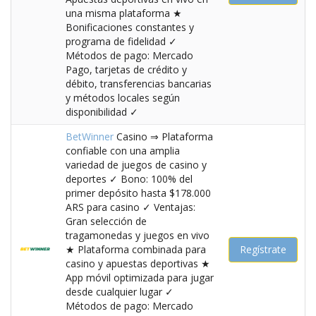
una misma plataforma ★
Bonificaciones constantes y
programa de fidelidad ✓
Métodos de pago: Mercado
Pago, tarjetas de crédito y
débito, transferencias bancarias
y métodos locales según
disponibilidad ✓
BetWinner
Casino ⇒ Plataforma
confiable con una amplia
variedad de juegos de casino y
deportes ✓ Bono: 100% del
primer depósito hasta $178.000
ARS para casino ✓ Ventajas:
Gran selección de
tragamonedas y juegos en vivo
★ Plataforma combinada para
Regístrate
casino y apuestas deportivas ★
App móvil optimizada para jugar
desde cualquier lugar ✓
Métodos de pago: Mercado