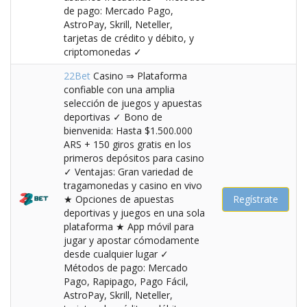
de pago: Mercado Pago,
AstroPay, Skrill, Neteller,
tarjetas de crédito y débito, y
criptomonedas ✓
22Bet
Casino ⇒ Plataforma
confiable con una amplia
selección de juegos y apuestas
deportivas ✓ Bono de
bienvenida: Hasta $1.500.000
ARS + 150 giros gratis en los
primeros depósitos para casino
✓ Ventajas: Gran variedad de
tragamonedas y casino en vivo
★ Opciones de apuestas
Regístrate
deportivas y juegos en una sola
plataforma ★ App móvil para
jugar y apostar cómodamente
desde cualquier lugar ✓
Métodos de pago: Mercado
Pago, Rapipago, Pago Fácil,
AstroPay, Skrill, Neteller,