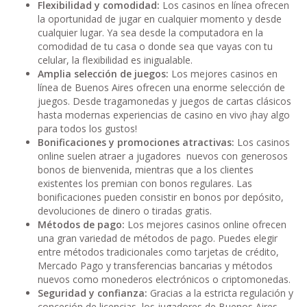
Flexibilidad y comodidad:
Los casinos en línea ofrecen
la oportunidad de jugar en cualquier momento y desde
cualquier lugar. Ya sea desde la computadora en la
comodidad de tu casa o donde sea que vayas con tu
celular, la flexibilidad es inigualable.
Amplia selección de juegos:
Los mejores casinos en
línea de Buenos Aires ofrecen una enorme selección de
juegos. Desde tragamonedas y juegos de cartas clásicos
hasta modernas experiencias de casino en vivo ¡hay algo
para todos los gustos!
Bonificaciones y promociones atractivas:
Los casinos
online suelen atraer a jugadores nuevos con generosos
bonos de bienvenida, mientras que a los clientes
existentes los premian con bonos regulares. Las
bonificaciones pueden consistir en bonos por depósito,
devoluciones de dinero o tiradas gratis.
Métodos de pago:
Los mejores casinos online ofrecen
una gran variedad de métodos de pago. Puedes elegir
entre métodos tradicionales como tarjetas de crédito,
Mercado Pago y transferencias bancarias y métodos
nuevos como monederos electrónicos o criptomonedas.
Seguridad y confianza:
Gracias a la estricta regulación y
concesión de licencias, los jugadores de Buenos Aires