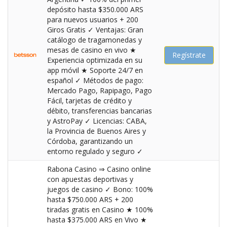
depósito hasta $350.000 ARS
para nuevos usuarios + 200
Giros Gratis ✓ Ventajas: Gran
catálogo de tragamonedas y
mesas de casino en vivo ★
Regístrate
Experiencia optimizada en su
app móvil ★ Soporte 24/7 en
español ✓ Métodos de pago:
Mercado Pago, Rapipago, Pago
Fácil, tarjetas de crédito y
débito, transferencias bancarias
y AstroPay ✓ Licencias: CABA,
la Provincia de Buenos Aires y
Córdoba, garantizando un
entorno regulado y seguro ✓
Rabona Casino ⇒ Casino online
con apuestas deportivas y
juegos de casino ✓ Bono: 100%
hasta $750.000 ARS + 200
tiradas gratis en Casino ★ 100%
hasta $375.000 ARS en Vivo ★