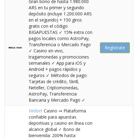
Gran bono de hasta 1.980.000
ARS en tu primer y segundo
depósito (incluye 1.200.000 ARS
en el segundo) + 150 giros
gratis con el código
BIGAPUESTAS ✓ 15% extra con
pagos locales como AstroPay,
Transferencia o Mercado Pago
Regístrate
✓ Casino en vivo,
tragamonedas y promociones
semanales ✓ App para iOS y
Android + pagos rápidos y
seguros ✓ Métodos de pago:
Tarjetas de crédito, Skrill,
Neteller, Criptomonedas,
AstroPay, Transferencia
Bancaria y Mercado Pago ✓
Melbet
Casino ⇒ Plataforma
confiable para apuestas
deportivas y casino en línea con
alcance global ✓ Bono de
bienvenida: 200% hasta