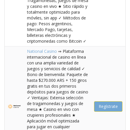
Tragamonedas, juegos de mesa
y casino en vivo ★ Sitio rápido y
totalmente optimizado para
móviles, sin app ✓ Métodos de
pago: Pesos argentinos,
Mercado Pago, tarjetas,
billeteras electrónicas y
criptomonedas como Bitcoin ✓
National Casino
⇒ Plataforma
internacional de casino en línea
con una amplia variedad de
juegos y servicios de calidad ✓
Bono de bienvenida: Paquete de
hasta $270.000 ARS + 150 giros
gratis en tus dos primeros
depósitos para juegos de casino
✓ Ventajas: Extensa selección
de tragamonedas y juegos de
Regístrate
mesa ★ Casino en vivo con
crupieres profesionales ★
Aplicación móvil optimizada
para jugar en cualquier