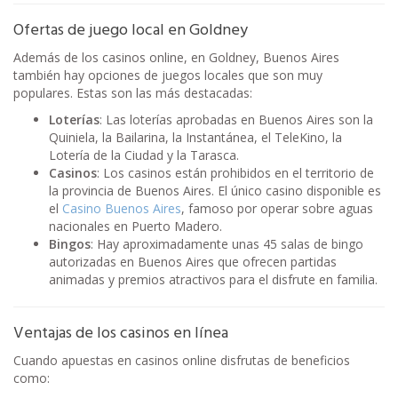
Ofertas de juego local en Goldney
Además de los casinos online, en Goldney, Buenos Aires
también hay opciones de juegos locales que son muy
populares. Estas son las más destacadas:
Loterías
: Las loterías aprobadas en Buenos Aires son la
Quiniela, la Bailarina, la Instantánea, el TeleKino, la
Lotería de la Ciudad y la Tarasca.
Casinos
: Los casinos están prohibidos en el territorio de
la provincia de Buenos Aires. El único casino disponible es
el
Casino Buenos Aires
, famoso por operar sobre aguas
nacionales en Puerto Madero.
Bingos
: Hay aproximadamente unas 45 salas de bingo
autorizadas en Buenos Aires que ofrecen partidas
animadas y premios atractivos para el disfrute en familia.
Ventajas de los casinos en línea
Cuando apuestas en casinos online disfrutas de beneficios
como: