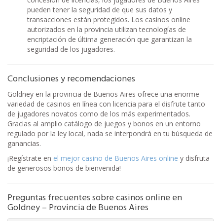
pueden tener la seguridad de que sus datos y
transacciones están protegidos. Los casinos online
autorizados en la provincia utilizan tecnologías de
encriptación de última generación que garantizan la
seguridad de los jugadores.
Conclusiones y recomendaciones
Goldney en la provincia de Buenos Aires ofrece una enorme
variedad de casinos en línea con licencia para el disfrute tanto
de jugadores novatos como de los más experimentados.
Gracias al amplio catálogo de juegos y bonos en un entorno
regulado por la ley local, nada se interpondrá en tu búsqueda de
ganancias.
¡Regístrate en
el mejor casino de Buenos Aires online
y disfruta
de generosos bonos de bienvenida!
Preguntas frecuentes sobre casinos online en
Goldney – Provincia de Buenos Aires