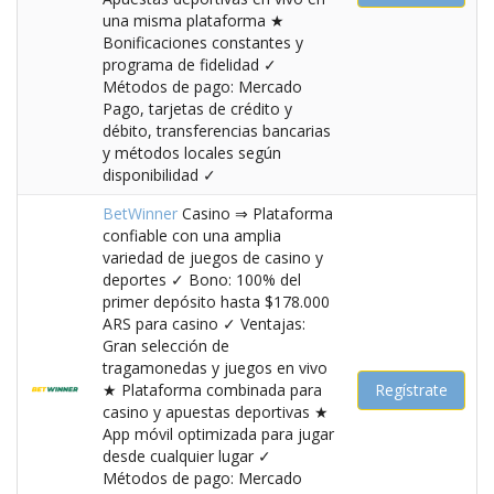
una misma plataforma ★
Bonificaciones constantes y
programa de fidelidad ✓
Métodos de pago: Mercado
Pago, tarjetas de crédito y
débito, transferencias bancarias
y métodos locales según
disponibilidad ✓
BetWinner
Casino ⇒ Plataforma
confiable con una amplia
variedad de juegos de casino y
deportes ✓ Bono: 100% del
primer depósito hasta $178.000
ARS para casino ✓ Ventajas:
Gran selección de
tragamonedas y juegos en vivo
★ Plataforma combinada para
Regístrate
casino y apuestas deportivas ★
App móvil optimizada para jugar
desde cualquier lugar ✓
Métodos de pago: Mercado