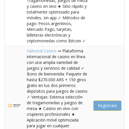
Tragamonedas, juegos de mesa
y casino en vivo ★ Sitio rápido y
totalmente optimizado para
móviles, sin app ✓ Métodos de
pago: Pesos argentinos,
Mercado Pago, tarjetas,
billeteras electrónicas y
criptomonedas como Bitcoin ✓
National Casino
⇒ Plataforma
internacional de casino en línea
con una amplia variedad de
juegos y servicios de calidad ✓
Bono de bienvenida: Paquete de
hasta $270.000 ARS + 150 giros
gratis en tus dos primeros
depósitos para juegos de casino
✓ Ventajas: Extensa selección
de tragamonedas y juegos de
Regístrate
mesa ★ Casino en vivo con
crupieres profesionales ★
Aplicación móvil optimizada
para jugar en cualquier