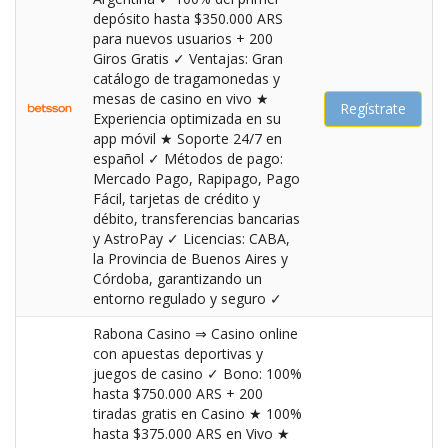
depósito hasta $350.000 ARS
para nuevos usuarios + 200
Giros Gratis ✓ Ventajas: Gran
catálogo de tragamonedas y
mesas de casino en vivo ★
Regístrate
Experiencia optimizada en su
app móvil ★ Soporte 24/7 en
español ✓ Métodos de pago:
Mercado Pago, Rapipago, Pago
Fácil, tarjetas de crédito y
débito, transferencias bancarias
y AstroPay ✓ Licencias: CABA,
la Provincia de Buenos Aires y
Córdoba, garantizando un
entorno regulado y seguro ✓
Rabona Casino ⇒ Casino online
con apuestas deportivas y
juegos de casino ✓ Bono: 100%
hasta $750.000 ARS + 200
tiradas gratis en Casino ★ 100%
hasta $375.000 ARS en Vivo ★