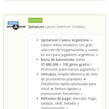
Premium
online
Spinarium
casino online en
Goldney
Spinarium Casino Argentina
⇒
Casino online moderno con gran
selección de tragamonedas y casino
en vivo para jugadores argentinos ✓
Bono de bienvenida:
hasta
$7.880.000
+
100 giros gratis
✓
Promoción para nuevos jugadores ✓
Ventajas:
Amplia biblioteca de slots
de proveedores populares ★
Plataforma rápida optimizada para
móvil ★ Retiros rápidos y
promociones frecuentes ✓
Métodos de pago:
Mercado Pago,
tarjetas, Skrill, Neteller y
criptomonedas ✓