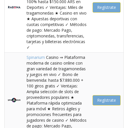
100% hasta $150.000 ARS en
Deportes ✓ Ventajas: Miles de
Regístrate
tragamonedas ★ Casino en vivo
★ Apuestas deportivas con
cuotas competitivas ✓ Métodos
de pago: Mercado Pago,
criptomonedas, transferencias,
tarjetas y billeteras electrónicas
✓
Spinarium
Casino ⇒ Plataforma
moderna de casino online con
gran variedad de tragamonedas
y juegos en vivo ✓ Bono de
bienvenida: hasta $7.880.000 +
100 giros gratis ✓ Ventajas:
Amplia selección de slots de
proveedores populares ★
Regístrate
Plataforma rápida optimizada
para móvil ★ Retiros ágiles y
promociones frecuentes para
jugadores de casino ✓ Métodos
de pago: Mercado Pago,