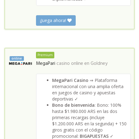
¡Juega ahora!
Premium
online
MegaPari
casino online en
Goldney
MegaPari Casino
⇒ Plataforma
internacional con una amplia oferta
en juegos de casino y apuestas
deportivas ✓
Bono de bienvenida
: Bono: 100%
hasta $1.980.000 ARS en las dos
primeras recargas (incluye
$1.200.000 ARS en la segunda) + 150
giros gratis con el código
promocional:
BIGAPUESTAS
✓