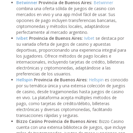
Betwinner
Provincia de Buenos Aires:
Betwinner
combina una oferta sólida de juegos de casino con
mercados en vivo y una app móvil fácil de usar. Sus
opciones de pago incluyen transferencias bancarias,
criptomonedas y métodos locales, adaptándose
perfectamente al mercado argentino.
Ivibet
Provincia de Buenos Aires:
Ivibet
se destaca por
su variada oferta de juegos de casino y apuestas
deportivas, proporcionando una experiencia integral para
los jugadores. Ofrece métodos de pago locales e
internacionales, incluyendo tarjetas de crédito, billeteras
electrónicas y criptomonedas, adaptándose a las
preferencias de los usuarios.
Hellspin
Provincia de Buenos Aires:
Hellspin
es conocido
por su temática única y una extensa colección de juegos
de casino, desde tragamonedas hasta juegos de casino
en vivo. La plataforma acepta múltiples métodos de
pago, como tarjetas de crédito/débito, billeteras
electrónicas y diversas criptomonedas, facilitando
transacciones rápidas y seguras.
Bizzo Casino Provincia de Buenos Aires:
Bizzo Casino
cuenta con una extensa biblioteca de juegos, que incluye