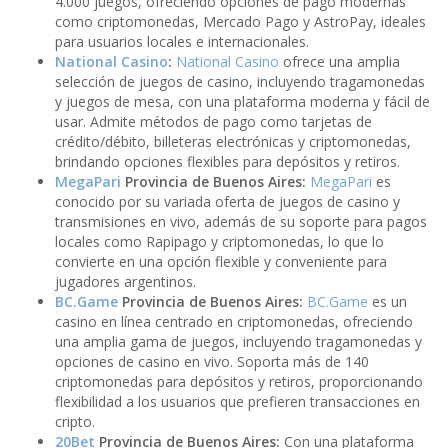
4.000 juegos, ofreciendo opciones de pago modernas
como criptomonedas, Mercado Pago y AstroPay, ideales
para usuarios locales e internacionales.
National Casino
:
National Casino
ofrece una amplia
selección de juegos de casino, incluyendo tragamonedas
y juegos de mesa, con una plataforma moderna y fácil de
usar. Admite métodos de pago como tarjetas de
crédito/débito, billeteras electrónicas y criptomonedas,
brindando opciones flexibles para depósitos y retiros.
MegaPari
Provincia de Buenos Aires:
MegaPari
es
conocido por su variada oferta de juegos de casino y
transmisiones en vivo, además de su soporte para pagos
locales como Rapipago y criptomonedas, lo que lo
convierte en una opción flexible y conveniente para
jugadores argentinos.
BC.Game
Provincia de Buenos Aires:
BC.Game
es un
casino en línea centrado en criptomonedas, ofreciendo
una amplia gama de juegos, incluyendo tragamonedas y
opciones de casino en vivo. Soporta más de 140
criptomonedas para depósitos y retiros, proporcionando
flexibilidad a los usuarios que prefieren transacciones en
cripto.
20Bet
Provincia de Buenos Aires:
Con una plataforma