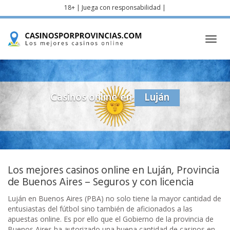
Skip
18+ | Juega con responsabilidad |
to
main
content
Toggl
navig
Casinos online en
Luján
Los mejores casinos online en Luján, Provincia
de Buenos Aires – Seguros y con licencia
Luján en Buenos Aires (PBA) no solo tiene la mayor cantidad de
entusiastas del fútbol sino también de aficionados a las
apuestas online. Es por ello que el Gobierno de la provincia de
Buenos Aires ha autorizado una buena cantidad de casinos en