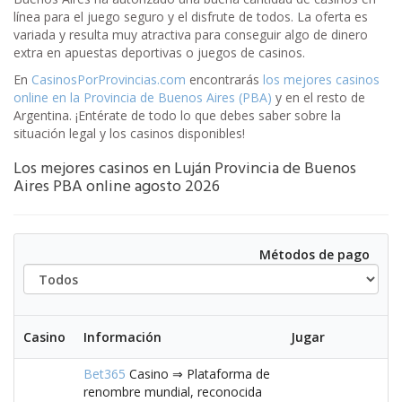
línea para el juego seguro y el disfrute de todos. La oferta es
variada y resulta muy atractiva para conseguir algo de dinero
extra en apuestas deportivas o juegos de casinos.
En
CasinosPorProvincias.com
encontrarás
los mejores casinos
online en la Provincia de Buenos Aires (PBA)
y en el resto de
Argentina. ¡Entérate de todo lo que debes saber sobre la
situación legal y los casinos disponibles!
Los mejores casinos en Luján Provincia de Buenos
Aires PBA online agosto 2026
Métodos de pago
Casino
Información
Jugar
Bet365
Casino ⇒ Plataforma de
renombre mundial, reconocida