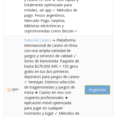
totalmente optimizado para
móviles, sin app ✓ Métodos de
pago: Pesos argentinos,
Mercado Pago, tarjetas,
billeteras electrónicas y
criptomonedas como Bitcoin ✓
National Casino
⇒ Plataforma
internacional de casino en línea
con una amplia variedad de
juegos y servicios de calidad ✓
Bono de bienvenida: Paquete de
hasta $270.000 ARS + 150 giros
gratis en tus dos primeros
depósitos para juegos de casino
✓ Ventajas: Extensa selección
de tragamonedas y juegos de
Regístrate
mesa ★ Casino en vivo con
crupieres profesionales ★
Aplicación móvil optimizada
para jugar en cualquier
momento y lugar ✓ Métodos de