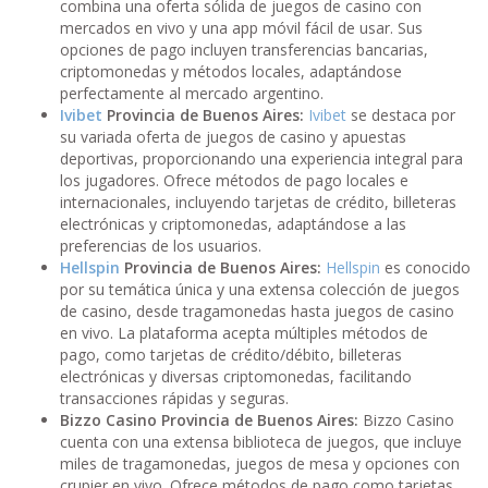
combina una oferta sólida de juegos de casino con
mercados en vivo y una app móvil fácil de usar. Sus
opciones de pago incluyen transferencias bancarias,
criptomonedas y métodos locales, adaptándose
perfectamente al mercado argentino.
Ivibet
Provincia de Buenos Aires:
Ivibet
se destaca por
su variada oferta de juegos de casino y apuestas
deportivas, proporcionando una experiencia integral para
los jugadores. Ofrece métodos de pago locales e
internacionales, incluyendo tarjetas de crédito, billeteras
electrónicas y criptomonedas, adaptándose a las
preferencias de los usuarios.
Hellspin
Provincia de Buenos Aires:
Hellspin
es conocido
por su temática única y una extensa colección de juegos
de casino, desde tragamonedas hasta juegos de casino
en vivo. La plataforma acepta múltiples métodos de
pago, como tarjetas de crédito/débito, billeteras
electrónicas y diversas criptomonedas, facilitando
transacciones rápidas y seguras.
Bizzo Casino Provincia de Buenos Aires:
Bizzo Casino
cuenta con una extensa biblioteca de juegos, que incluye
miles de tragamonedas, juegos de mesa y opciones con
crupier en vivo. Ofrece métodos de pago como tarjetas