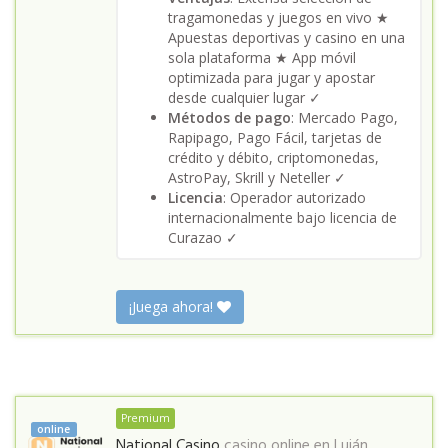
tragamonedas y juegos en vivo ★
Apuestas deportivas y casino en una
sola plataforma ★ App móvil
optimizada para jugar y apostar
desde cualquier lugar ✓
Métodos de pago
: Mercado Pago,
Rapipago, Pago Fácil, tarjetas de
crédito y débito, criptomonedas,
AstroPay, Skrill y Neteller ✓
Licencia
: Operador autorizado
internacionalmente bajo licencia de
Curazao ✓
¡Juega ahora!
Premium
online
National Casino
casino online en
Luján