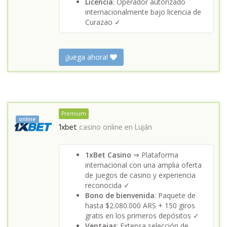
Licencia
: Operador autorizado
internacionalmente bajo licencia de
Curazao ✓
¡Juega ahora!
Premium
online
1xbet
casino online en
Luján
1xBet Casino
⇒ Plataforma
internacional con una amplia oferta
de juegos de casino y experiencia
reconocida ✓
Bono de bienvenida
: Paquete de
hasta $2.080.000 ARS + 150 giros
gratis en los primeros depósitos ✓
Ventajas
: Extensa selección de