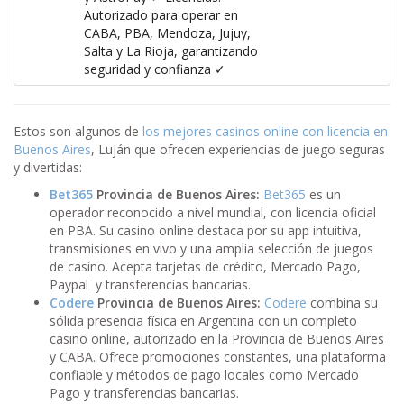
Autorizado para operar en
CABA, PBA, Mendoza, Jujuy,
Salta y La Rioja, garantizando
seguridad y confianza ✓
Estos son algunos de
los mejores casinos online con licencia en
Buenos Aires
, Luján que ofrecen experiencias de juego seguras
y divertidas:
Bet365
Provincia de Buenos Aires:
Bet365
es un
operador reconocido a nivel mundial, con licencia oficial
en PBA. Su casino online destaca por su app intuitiva,
transmisiones en vivo y una amplia selección de juegos
de casino. Acepta tarjetas de crédito, Mercado Pago,
Paypal y transferencias bancarias.
Codere
Provincia de Buenos Aires:
Codere
combina su
sólida presencia física en Argentina con un completo
casino online, autorizado en la Provincia de Buenos Aires
y CABA. Ofrece promociones constantes, una plataforma
confiable y métodos de pago locales como Mercado
Pago y transferencias bancarias.