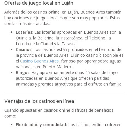
Ofertas de juego local en Luján
Además de los casinos online, en Luján, Buenos Aires también
hay opciones de juegos locales que son muy populares. Estas
son las más destacadas:
Loterías
: Las loterías aprobadas en Buenos Aires son la
Quiniela, la Bailarina, la Instantánea, el TeleKino, la
Lotería de la Ciudad y la Tarasca.
Casinos
: Los casinos están prohibidos en el territorio de
la provincia de Buenos Aires. El único casino disponible es
el
Casino Buenos Aires
, famoso por operar sobre aguas
nacionales en Puerto Madero.
Bingos
: Hay aproximadamente unas 45 salas de bingo
autorizadas en Buenos Aires que ofrecen partidas
animadas y premios atractivos para el disfrute en familia.
Ventajas de los casinos en línea
Cuando apuestas en casinos online disfrutas de beneficios
como:
Flexibilidad y comodidad:
Los casinos en línea ofrecen