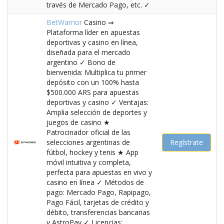
través de Mercado Pago, etc. ✓
BetWarrior
Casino ⇒
Plataforma líder en apuestas
deportivas y casino en línea,
diseñada para el mercado
argentino ✓ Bono de
bienvenida: Multiplica tu primer
depósito con un 100% hasta
$500.000 ARS para apuestas
deportivas y casino ✓ Ventajas:
Amplia selección de deportes y
juegos de casino ★
Patrocinador oficial de las
selecciones argentinas de
Regístrate
fútbol, hockey y tenis ★ App
móvil intuitiva y completa,
perfecta para apuestas en vivo y
casino en línea ✓ Métodos de
pago: Mercado Pago, Rapipago,
Pago Fácil, tarjetas de crédito y
débito, transferencias bancarias
y AstroPay ✓ Licencias: