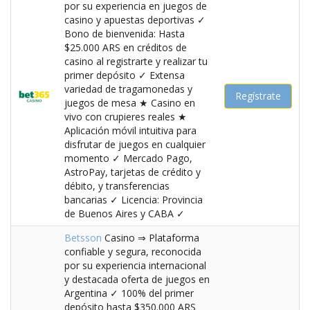
por su experiencia en juegos de
casino y apuestas deportivas ✓
Bono de bienvenida: Hasta
$25.000 ARS en créditos de
casino al registrarte y realizar tu
primer depósito ✓ Extensa
variedad de tragamonedas y
Regístrate
juegos de mesa ★ Casino en
vivo con crupieres reales ★
Aplicación móvil intuitiva para
disfrutar de juegos en cualquier
momento ✓ Mercado Pago,
AstroPay, tarjetas de crédito y
débito, y transferencias
bancarias ✓ Licencia: Provincia
de Buenos Aires y CABA ✓
Betsson
Casino ⇒ Plataforma
confiable y segura, reconocida
por su experiencia internacional
y destacada oferta de juegos en
Argentina ✓ 100% del primer
depósito hasta $350.000 ARS