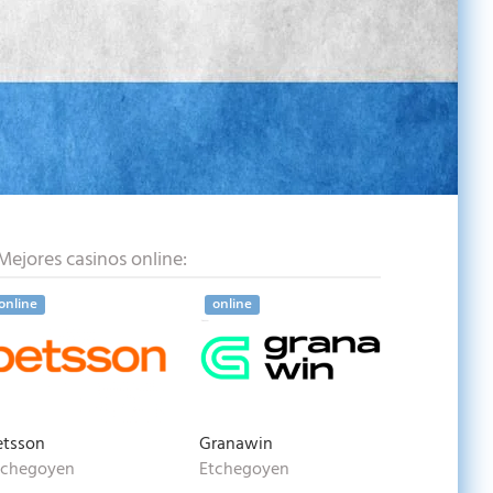
Mejores casinos online:
online
online
etsson
Granawin
tchegoyen
Etchegoyen