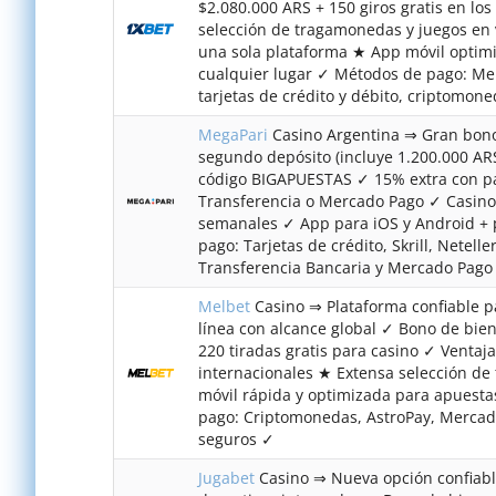
$2.080.000 ARS + 150 giros gratis en lo
selección de tragamonedas y juegos en 
una sola plataforma ★ App móvil optimi
cualquier lugar ✓ Métodos de pago: Mer
tarjetas de crédito y débito, criptomoned
MegaPari
Casino Argentina ⇒ Gran bono
segundo depósito (incluye 1.200.000 ARS
código BIGAPUESTAS ✓ 15% extra con pa
Transferencia o Mercado Pago ✓ Casino
semanales ✓ App para iOS y Android + 
pago: Tarjetas de crédito, Skrill, Netell
Transferencia Bancaria y Mercado Pago
Melbet
Casino ⇒ Plataforma confiable p
línea con alcance global ✓ Bono de bie
220 tiradas gratis para casino ✓ Ventaj
internacionales ★ Extensa selección de
móvil rápida y optimizada para apuesta
pago: Criptomonedas, AstroPay, Mercado
seguros ✓
Jugabet
Casino ⇒ Nueva opción confiable