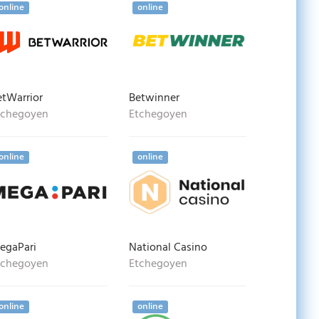
online
online
etWarrior
Betwinner
tchegoyen
Etchegoyen
online
online
egaPari
National Casino
tchegoyen
Etchegoyen
online
online