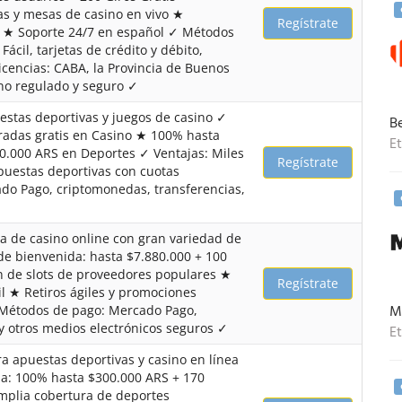
s y mesas de casino en vivo ★
Regístrate
l ★ Soporte 24/7 en español ✓ Métodos
cil, tarjetas de crédito y débito,
icencias: CABA, la Provincia de Buenos
no regulado y seguro ✓
stas deportivas y juegos de casino ✓
B
radas gratis en Casino ★ 100% hasta
E
0.000 ARS en Deportes ✓ Ventajas: Miles
Regístrate
uestas deportivas con cuotas
do Pago, criptomonedas, transferencias,
 de casino online con gran variedad de
e bienvenida: hasta $7.880.000 + 100
ón de slots de proveedores populares ★
Regístrate
l ★ Retiros ágiles y promociones
M
 Métodos de pago: Mercado Pago,
s y otros medios electrónicos seguros ✓
E
a apuestas deportivas y casino en línea
da: 100% hasta $300.000 ARS + 170
Amplia cobertura de deportes