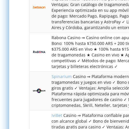
Ventajas: Gran catálogo de tragamoneda
Experiencia optimizada en su app móvi
de pago: Mercado Pago, Rapipago, Pago Fá
transferencias bancarias y AstroPay ✓ L
Aires y Córdoba, garantizando un entor
Rabona Casino ⇒ Casino online con apue
Bono: 100% hasta $750.000 ARS + 200 ti
$375.000 ARS en Vivo ★ 100% hasta $15
de tragamonedas ★ Casino en vivo ★ Ap
competitivas ✓ Métodos de pago: Merca
tarjetas y billeteras electrónicas ✓
Spinarium
Casino ⇒ Plataforma moderna
tragamonedas y juegos en vivo ✓ Bono d
giros gratis ✓ Ventajas: Amplia selecci
Plataforma rápida optimizada para móvi
frecuentes para jugadores de casino ✓
criptomonedas, Skrill, Neteller, tarjeta
IviBet
Casino ⇒ Plataforma confiable par
con alcance global ✓ Bono de bienveni
tiradas gratis para casino ✓ Ventajas: 