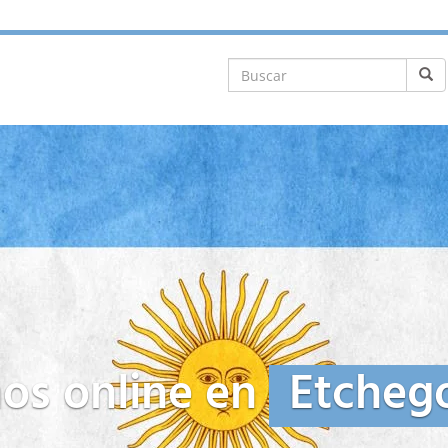
nos online en
Etcheg