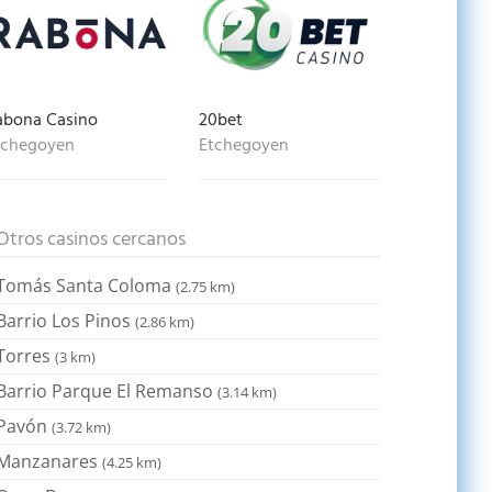
abona Casino
20bet
tchegoyen
Etchegoyen
Otros casinos cercanos
Tomás Santa Coloma
(2.75 km)
Barrio Los Pinos
(2.86 km)
Torres
(3 km)
Barrio Parque El Remanso
(3.14 km)
Pavón
(3.72 km)
Manzanares
(4.25 km)