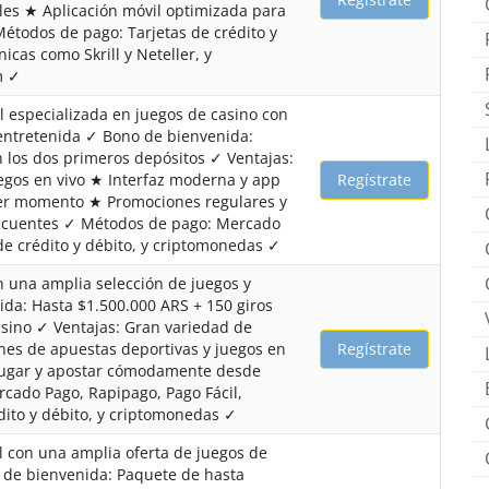
les ★ Aplicación móvil optimizada para
étodos de pago: Tarjetas de crédito y
icas como Skrill y Neteller, y
m ✓
 especializada en juegos de casino con
entretenida ✓ Bono de bienvenida:
n los dos primeros depósitos ✓ Ventajas:
egos en vivo ★ Interfaz moderna y app
Regístrate
ier momento ★ Promociones regulares y
recuentes ✓ Métodos de pago: Mercado
s de crédito y débito, y criptomonedas ✓
 una amplia selección de juegos y
da: Hasta $1.500.000 ARS + 150 giros
asino ✓ Ventajas: Gran variedad de
es de apuestas deportivas y juegos en
Regístrate
jugar y apostar cómodamente desde
cado Pago, Rapipago, Pago Fácil,
rédito y débito, y criptomonedas ✓
 con una amplia oferta de juegos de
 de bienvenida: Paquete de hasta