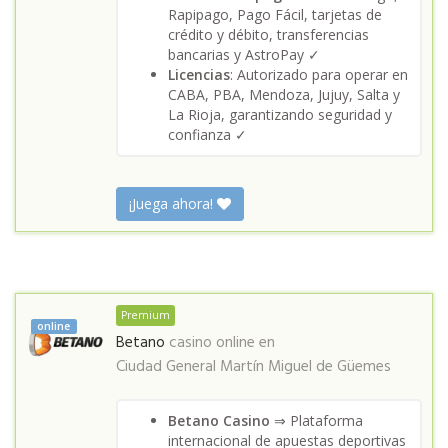
Rapipago, Pago Fácil, tarjetas de
crédito y débito, transferencias
bancarias y AstroPay ✓
Licencias
: Autorizado para operar en
CABA, PBA, Mendoza, Jujuy, Salta y
La Rioja, garantizando seguridad y
confianza ✓
¡Juega ahora!
Premium
online
Betano
casino online en
Ciudad General Martín Miguel de Güemes
Betano Casino
⇒ Plataforma
internacional de apuestas deportivas