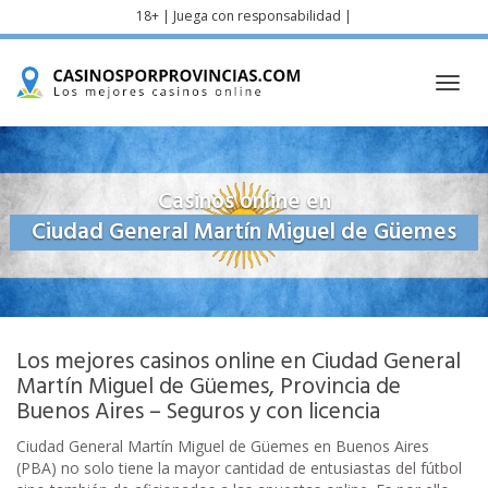
Skip
18+ | Juega con responsabilidad |
to
main
content
Toggl
navig
Casinos online en
Ciudad General Martín Miguel de Güemes
Los mejores casinos online en Ciudad General
Martín Miguel de Güemes, Provincia de
Buenos Aires – Seguros y con licencia
Ciudad General Martín Miguel de Güemes en Buenos Aires
(PBA) no solo tiene la mayor cantidad de entusiastas del fútbol