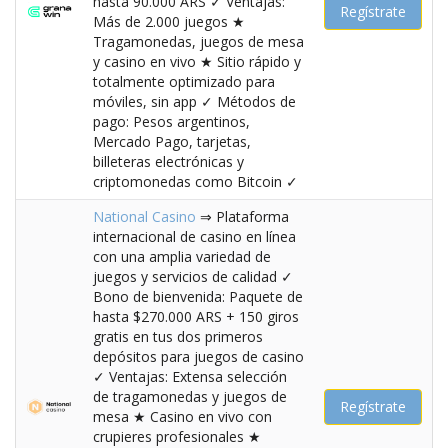
hasta 90.000 ARS ✓ Ventajas:
Regístrate
Más de 2.000 juegos ★
Tragamonedas, juegos de mesa
y casino en vivo ★ Sitio rápido y
totalmente optimizado para
móviles, sin app ✓ Métodos de
pago: Pesos argentinos,
Mercado Pago, tarjetas,
billeteras electrónicas y
criptomonedas como Bitcoin ✓
National Casino
⇒ Plataforma
internacional de casino en línea
con una amplia variedad de
juegos y servicios de calidad ✓
Bono de bienvenida: Paquete de
hasta $270.000 ARS + 150 giros
gratis en tus dos primeros
depósitos para juegos de casino
✓ Ventajas: Extensa selección
de tragamonedas y juegos de
Regístrate
mesa ★ Casino en vivo con
crupieres profesionales ★