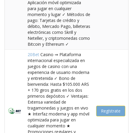
Aplicación móvil optimizada
para jugar en cualquier
momento y lugar ✓ Métodos de
pago: Tarjetas de crédito y
débito, Mercado Pago, billeteras
electrónicas como Skrill y
Neteller, y criptomonedas como
Bitcoin y Ethereum ✓
20Bet
Casino ⇒ Plataforma
internacional especializada en
juegos de casino con una
experiencia de usuario moderna
y entretenida ✓ Bono de
bienvenida: Hasta $105.000 ARS
+ 170 giros gratis en los dos
primeros depósitos ✓ Ventajas:
Extensa variedad de
tragamonedas y juegos en vivo
Regístrate
★ Interfaz moderna y app móvil
optimizada para jugar en
cualquier momento ★
Promociones regulares y