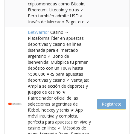
criptomonedas como Bitcoin,
Ethereum, Litecoin y otras ✓
Pero también admite USD a
través de Mercado Pago, etc. ✓
BetWarrior
Casino ⇒
Plataforma líder en apuestas
deportivas y casino en línea,
diseñada para el mercado
argentino ✓ Bono de
bienvenida: Multiplica tu primer
depósito con un 100% hasta
$500.000 ARS para apuestas
deportivas y casino ✓ Ventajas:
Amplia selección de deportes y
juegos de casino ★
Patrocinador oficial de las
selecciones argentinas de
Regístrate
fútbol, hockey y tenis ★ App
móvil intuitiva y completa,
perfecta para apuestas en vivo y
casino en línea ✓ Métodos de
pago: Mercado Pago, Rapipago,