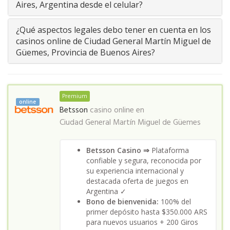
Aires, Argentina desde el celular?
¿Qué aspectos legales debo tener en cuenta en los
casinos online de Ciudad General Martín Miguel de
Güemes, Provincia de Buenos Aires?
Premium
online
Betsson
casino online en
Ciudad General Martín Miguel de Güemes
Betsson Casino ⇒
Plataforma
confiable y segura, reconocida por
su experiencia internacional y
destacada oferta de juegos en
Argentina ✓
Bono de bienvenida:
100% del
primer depósito hasta $350.000 ARS
para nuevos usuarios + 200 Giros