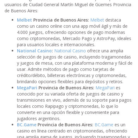
usuarios de Ciudad General Martín Miguel de Güemes Provincia
de Buenos Aires:
Melbet
Provincia de Buenos Aires:
Melbet
destaca
como un casino online con una app móvil ágil y más de
4.000 juegos, ofreciendo opciones de pago modernas
como criptomonedas, Mercado Pago y AstroPay, ideales
para usuarios locales e internacionales.
National Casino
:
National Casino
ofrece una amplia
selección de juegos de casino, incluyendo tragamonedas
y juegos de mesa, con una plataforma moderna y fácil de
usar. Admite métodos de pago como tarjetas de
crédito/débito, billeteras electrónicas y criptomonedas,
brindando opciones flexibles para depósitos y retiros.
MegaPari
Provincia de Buenos Aires:
MegaPari
es
conocido por su variada oferta de juegos de casino y
transmisiones en vivo, además de su soporte para pagos
locales como Rapipago y criptomonedas, lo que lo
convierte en una opción flexible y conveniente para
jugadores argentinos.
BC.Game
Provincia de Buenos Aires:
BC.Game
es un
casino en línea centrado en criptomonedas, ofreciendo
una amplia gama de juegos, incluyendo tragamonedas y