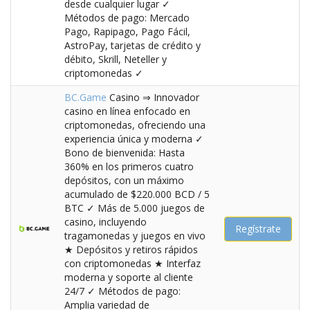
desde cualquier lugar ✓
Métodos de pago: Mercado
Pago, Rapipago, Pago Fácil,
AstroPay, tarjetas de crédito y
débito, Skrill, Neteller y
criptomonedas ✓
BC.Game
Casino ⇒ Innovador
casino en línea enfocado en
criptomonedas, ofreciendo una
experiencia única y moderna ✓
Bono de bienvenida: Hasta
360% en los primeros cuatro
depósitos, con un máximo
acumulado de $220.000 BCD / 5
BTC ✓ Más de 5.000 juegos de
casino, incluyendo
Regístrate
tragamonedas y juegos en vivo
★ Depósitos y retiros rápidos
con criptomonedas ★ Interfaz
moderna y soporte al cliente
24/7 ✓ Métodos de pago:
Amplia variedad de