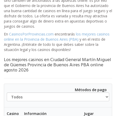
sino también de aficionados a las apuestas online. Es por ello
que el Gobierno de la provincia de Buenos Aires ha autorizado
una buena cantidad de casinos en línea para el juego seguro y el
disfrute de todos. La oferta es variada y resulta muy atractiva
para conseguir algo de dinero extra en apuestas deportivas o
juegos de casinos.
En
CasinosPorProvincias.com
encontrarás
los mejores casinos
online en la Provincia de Buenos Aires (PBA)
y en el resto de
Argentina. ¡Entérate de todo lo que debes saber sobre la
situación legal y los casinos disponibles!
Los mejores casinos en Ciudad General Martín Miguel
de Güemes Provincia de Buenos Aires PBA online
agosto 2026
Métodos de pago
Casino
Información
Jugar