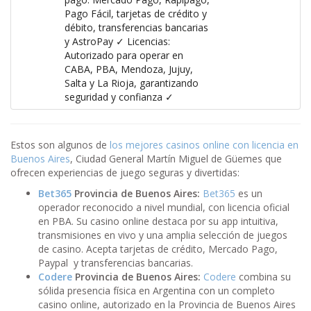
Pago Fácil, tarjetas de crédito y
débito, transferencias bancarias
y AstroPay ✓ Licencias:
Autorizado para operar en
CABA, PBA, Mendoza, Jujuy,
Salta y La Rioja, garantizando
seguridad y confianza ✓
Estos son algunos de
los mejores casinos online con licencia en
Buenos Aires
, Ciudad General Martín Miguel de Güemes que
ofrecen experiencias de juego seguras y divertidas:
Bet365
Provincia de Buenos Aires:
Bet365
es un
operador reconocido a nivel mundial, con licencia oficial
en PBA. Su casino online destaca por su app intuitiva,
transmisiones en vivo y una amplia selección de juegos
de casino. Acepta tarjetas de crédito, Mercado Pago,
Paypal y transferencias bancarias.
Codere
Provincia de Buenos Aires:
Codere
combina su
sólida presencia física en Argentina con un completo
casino online, autorizado en la Provincia de Buenos Aires