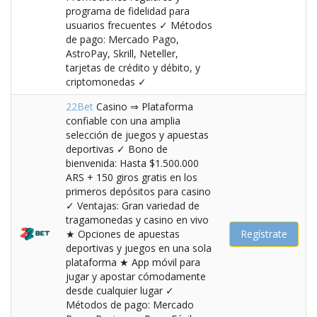
programa de fidelidad para
usuarios frecuentes ✓ Métodos
de pago: Mercado Pago,
AstroPay, Skrill, Neteller,
tarjetas de crédito y débito, y
criptomonedas ✓
22Bet
Casino ⇒ Plataforma
confiable con una amplia
selección de juegos y apuestas
deportivas ✓ Bono de
bienvenida: Hasta $1.500.000
ARS + 150 giros gratis en los
primeros depósitos para casino
✓ Ventajas: Gran variedad de
tragamonedas y casino en vivo
★ Opciones de apuestas
Regístrate
deportivas y juegos en una sola
plataforma ★ App móvil para
jugar y apostar cómodamente
desde cualquier lugar ✓
Métodos de pago: Mercado