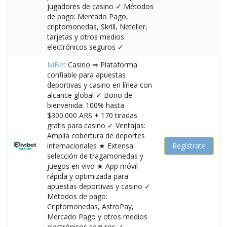
jugadores de casino ✓ Métodos
de pago: Mercado Pago,
criptomonedas, Skrill, Neteller,
tarjetas y otros medios
electrónicos seguros ✓
IviBet
Casino ⇒ Plataforma
confiable para apuestas
deportivas y casino en línea con
alcance global ✓ Bono de
bienvenida: 100% hasta
$300.000 ARS + 170 tiradas
gratis para casino ✓ Ventajas:
Amplia cobertura de deportes
internacionales ★ Extensa
Regístrate
selección de tragamonedas y
juegos en vivo ★ App móvil
rápida y optimizada para
apuestas deportivas y casino ✓
Métodos de pago:
Criptomonedas, AstroPay,
Mercado Pago y otros medios
electrónicos seguros ✓