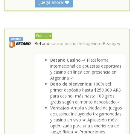
¡Juega ahora!
Premium
online
Betano
casino online en
Ingeniero Beaugey
Betano Casino
⇒ Plataforma
internacional de apuestas deportivas
y casino en línea con presencia en
Argentina ✓
Bono de bienvenida
: 100% del
primer depósito hasta $250.000 ARS
para casino, más hasta 100 giros
gratis según el monto depositado ✓
Ventajas
: Amplia variedad de juegos
de casino, incluyendo tragamonedas
y casino en vivo ★ Aplicación móvil
optimizada para una experiencia de
juego fluida ★ Promociones