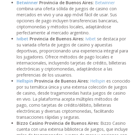
Betwinner
Provincia de Buenos Aires:
Betwinner
combina una oferta sólida de juegos de casino con
mercados en vivo y una app móvil fácil de usar. Sus
opciones de pago incluyen transferencias bancarias,
criptomonedas y métodos locales, adaptándose
perfectamente al mercado argentino.
Ivibet
Provincia de Buenos Aires:
Ivibet
se destaca por
su variada oferta de juegos de casino y apuestas
deportivas, proporcionando una experiencia integral para
los jugadores. Ofrece métodos de pago locales e
internacionales, incluyendo tarjetas de crédito, billeteras
electrónicas y criptomonedas, adaptándose a las
preferencias de los usuarios.
Hellspin
Provincia de Buenos Aires:
Hellspin
es conocido
por su temática única y una extensa colección de juegos
de casino, desde tragamonedas hasta juegos de casino
en vivo. La plataforma acepta múltiples métodos de
pago, como tarjetas de crédito/débito, billeteras
electrónicas y diversas criptomonedas, facilitando
transacciones rápidas y seguras.
Bizzo Casino Provincia de Buenos Aires:
Bizzo Casino
cuenta con una extensa biblioteca de juegos, que incluye