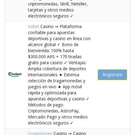
criptomonedas, Skrill, Neteller,
tarjetas y otros medios
electrónicos seguros ✓
IviBet
Casino ⇒ Plataforma
confiable para apuestas
deportivas y casino en línea con
alcance global ✓ Bono de
bienvenida: 100% hasta
$300.000 ARS + 170 tiradas
gratis para casino ✓ Ventajas:
Amplia cobertura de deportes
internacionales ★ Extensa
Regístrate
selección de tragamonedas y
juegos en vivo ★ App móvil
rápida y optimizada para
apuestas deportivas y casino ✓
Métodos de pago:
Criptomonedas, AstroPay,
Mercado Pago y otros medios
electrónicos seguros ✓
CrownGreen
Casino ⇒ Casino