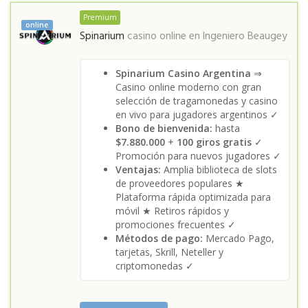
Premium
online
Spinarium
casino online en
Ingeniero Beaugey
Spinarium Casino Argentina
⇒
Casino online moderno con gran
selección de tragamonedas y casino
en vivo para jugadores argentinos ✓
Bono de bienvenida:
hasta
$7.880.000
+
100 giros gratis
✓
Promoción para nuevos jugadores ✓
Ventajas:
Amplia biblioteca de slots
de proveedores populares ★
Plataforma rápida optimizada para
móvil ★ Retiros rápidos y
promociones frecuentes ✓
Métodos de pago:
Mercado Pago,
tarjetas, Skrill, Neteller y
criptomonedas ✓