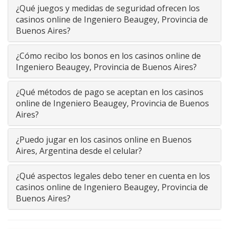
¿Qué juegos y medidas de seguridad ofrecen los
casinos online de Ingeniero Beaugey, Provincia de
Buenos Aires?
¿Cómo recibo los bonos en los casinos online de
Ingeniero Beaugey, Provincia de Buenos Aires?
¿Qué métodos de pago se aceptan en los casinos
online de Ingeniero Beaugey, Provincia de Buenos
Aires?
¿Puedo jugar en los casinos online en Buenos
Aires, Argentina desde el celular?
¿Qué aspectos legales debo tener en cuenta en los
casinos online de Ingeniero Beaugey, Provincia de
Buenos Aires?