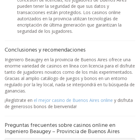
pueden tener la seguridad de que sus datos y
transacciones están protegidos. Los casinos online
autorizados en la provincia utilizan tecnologías de
encriptación de última generación que garantizan la
seguridad de los jugadores.
Conclusiones y recomendaciones
Ingeniero Beaugey en la provincia de Buenos Aires ofrece una
enorme variedad de casinos en línea con licencia para el disfrute
tanto de jugadores novatos como de los más experimentados.
Gracias al amplio catálogo de juegos y bonos en un entorno
regulado por la ley local, nada se interpondrá en tu búsqueda de
ganancias.
¡Regístrate en
el mejor casino de Buenos Aires online
y disfruta
de generosos bonos de bienvenida!
Preguntas frecuentes sobre casinos online en
Ingeniero Beaugey – Provincia de Buenos Aires