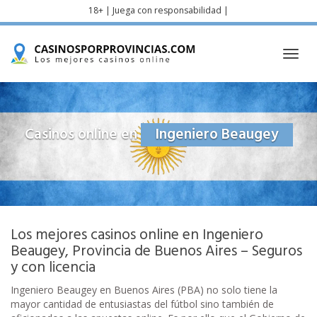
Skip
18+ | Juega con responsabilidad |
to
main
content
Toggl
navig
Casinos online en
Ingeniero Beaugey
Los mejores casinos online en Ingeniero
Beaugey, Provincia de Buenos Aires – Seguros
y con licencia
Ingeniero Beaugey en Buenos Aires (PBA) no solo tiene la
mayor cantidad de entusiastas del fútbol sino también de