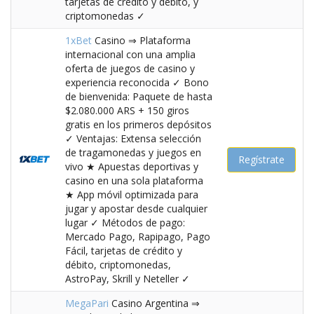
tarjetas de crédito y débito, y
criptomonedas ✓
1xBet
Casino ⇒ Plataforma
internacional con una amplia
oferta de juegos de casino y
experiencia reconocida ✓ Bono
de bienvenida: Paquete de hasta
$2.080.000 ARS + 150 giros
gratis en los primeros depósitos
✓ Ventajas: Extensa selección
de tragamonedas y juegos en
Regístrate
vivo ★ Apuestas deportivas y
casino en una sola plataforma
★ App móvil optimizada para
jugar y apostar desde cualquier
lugar ✓ Métodos de pago:
Mercado Pago, Rapipago, Pago
Fácil, tarjetas de crédito y
débito, criptomonedas,
AstroPay, Skrill y Neteller ✓
MegaPari
Casino Argentina ⇒