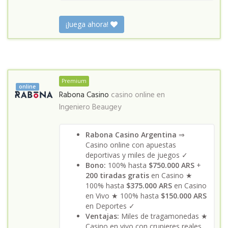
¡Juega ahora!
Premium
online
Rabona Casino
casino online en
Ingeniero Beaugey
Rabona Casino Argentina
⇒
Casino online con apuestas
deportivas y miles de juegos ✓
Bono:
100% hasta
$750.000 ARS
+
200 tiradas gratis
en Casino ★
100% hasta
$375.000 ARS
en Casino
en Vivo ★ 100% hasta
$150.000 ARS
en Deportes ✓
Ventajas:
Miles de tragamonedas ★
Casino en vivo con crupieres reales