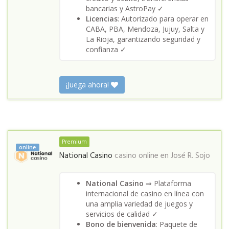
bancarias y AstroPay ✓
Licencias
: Autorizado para operar en
CABA, PBA, Mendoza, Jujuy, Salta y
La Rioja, garantizando seguridad y
confianza ✓
¡Juega ahora!
Premium
online
National Casino
casino online en
José R. Sojo
National Casino
⇒ Plataforma
internacional de casino en línea con
una amplia variedad de juegos y
servicios de calidad ✓
Bono de bienvenida
: Paquete de