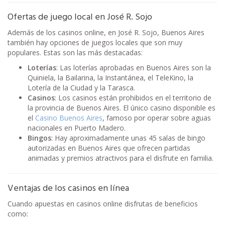
Ofertas de juego local en José R. Sojo
Además de los casinos online, en José R. Sojo, Buenos Aires
también hay opciones de juegos locales que son muy
populares. Estas son las más destacadas:
Loterías
: Las loterías aprobadas en Buenos Aires son la
Quiniela, la Bailarina, la Instantánea, el TeleKino, la
Lotería de la Ciudad y la Tarasca.
Casinos
: Los casinos están prohibidos en el territorio de
la provincia de Buenos Aires. El único casino disponible es
el
Casino Buenos Aires
, famoso por operar sobre aguas
nacionales en Puerto Madero.
Bingos
: Hay aproximadamente unas 45 salas de bingo
autorizadas en Buenos Aires que ofrecen partidas
animadas y premios atractivos para el disfrute en familia.
Ventajas de los casinos en línea
Cuando apuestas en casinos online disfrutas de beneficios
como: