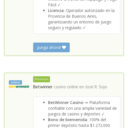
Fácil ✓
Licencia
: Operador autorizado en la
Provincia de Buenos Aires,
garantizando un entorno de juego
seguro y regulado ✓
¡Juega ahora!
Premium
online
Betwinner
casino online en
José R. Sojo
BetWinner Casino
⇒ Plataforma
confiable con una amplia variedad de
juegos de casino y deportes ✓
Bono de bienvenida
: 100% del
primer depósito hasta $1.272.000