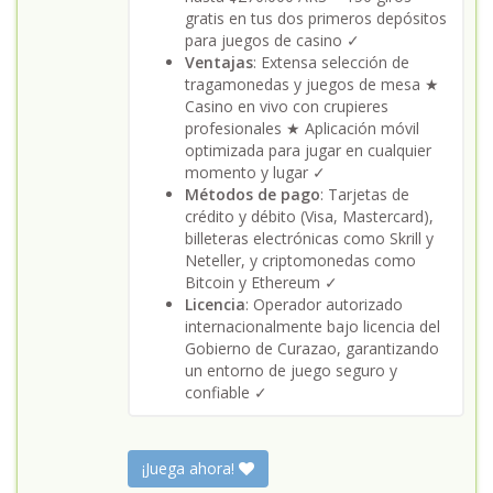
gratis en tus dos primeros depósitos
para juegos de casino ✓
Ventajas
: Extensa selección de
tragamonedas y juegos de mesa ★
Casino en vivo con crupieres
profesionales ★ Aplicación móvil
optimizada para jugar en cualquier
momento y lugar ✓
Métodos de pago
: Tarjetas de
crédito y débito (Visa, Mastercard),
billeteras electrónicas como Skrill y
Neteller, y criptomonedas como
Bitcoin y Ethereum ✓
Licencia
: Operador autorizado
internacionalmente bajo licencia del
Gobierno de Curazao, garantizando
un entorno de juego seguro y
confiable ✓
¡Juega ahora!