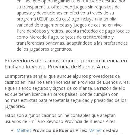
en línea que opera legalmente en CABA. Se destaca por
su transparencia, ofreciendo juegos sin requisitos de
apuesta y devoluciones en efectivo a través de su
programa UZUPlus. Su catálogo incluye una amplia
variedad de tragamonedas y juegos de casino en vivo.
Para depósitos y retiros, acepta métodos de pago locales
como Mercado Pago, tarjetas de crédito/débito y
transferencias bancarias, adaptándose a las preferencias
de los jugadores argentinos.
Proveedores de casinos seguros, pero sin licencia en
Emiliano Reynoso, Provincia de Buenos Aires
Es importante señalar que aunque algunos proveedores de
casinos en línea no tienen licencia en Provincia de Buenos Aires,
siguen siendo seguros y dignos de confianza. La razón de ello
es que tienen licencia en otros países, donde cumplen con
normas estrictas para respetar la seguridad y privacidad de los
jugadores.
Estos son algunos casinos online confiables que aceptan
usuarios de Emiliano Reynoso Provincia de Buenos Aires:
Melbet
Provincia de Buenos Aires:
Melbet
destaca