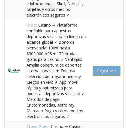
criptomonedas, Skrill, Neteller,
tarjetas y otros medios
electrónicos seguros ✓
IviBet
Casino ⇒ Plataforma
confiable para apuestas
deportivas y casino en línea con
alcance global ✓ Bono de
bienvenida: 100% hasta
$300.000 ARS + 170 tiradas
gratis para casino ✓ Ventajas:
Amplia cobertura de deportes
internacionales ★ Extensa
Regístrate
selección de tragamonedas y
juegos en vivo ★ App móvil
rápida y optimizada para
apuestas deportivas y casino ✓
Métodos de pago:
Criptomonedas, AstroPay,
Mercado Pago y otros medios
electrónicos seguros ✓
CrownGreen
Casino ⇒ Casino