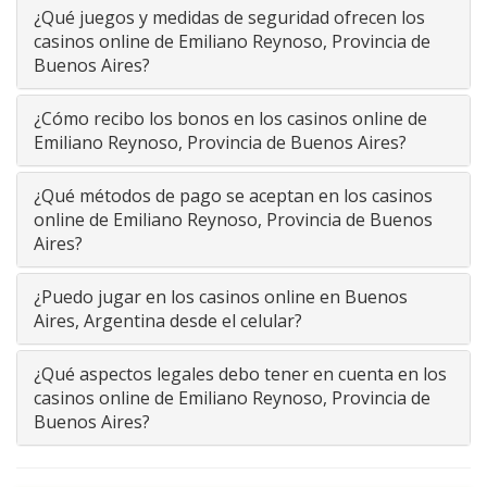
¿Qué juegos y medidas de seguridad ofrecen los
casinos online de Emiliano Reynoso, Provincia de
Buenos Aires?
¿Cómo recibo los bonos en los casinos online de
Emiliano Reynoso, Provincia de Buenos Aires?
¿Qué métodos de pago se aceptan en los casinos
online de Emiliano Reynoso, Provincia de Buenos
Aires?
¿Puedo jugar en los casinos online en Buenos
Aires, Argentina desde el celular?
¿Qué aspectos legales debo tener en cuenta en los
casinos online de Emiliano Reynoso, Provincia de
Buenos Aires?