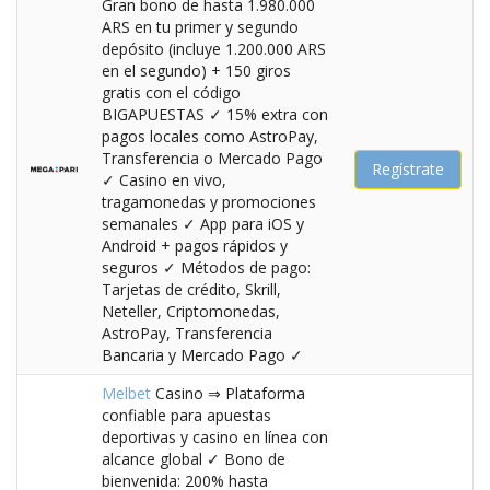
Gran bono de hasta 1.980.000
ARS en tu primer y segundo
depósito (incluye 1.200.000 ARS
en el segundo) + 150 giros
gratis con el código
BIGAPUESTAS ✓ 15% extra con
pagos locales como AstroPay,
Transferencia o Mercado Pago
Regístrate
✓ Casino en vivo,
tragamonedas y promociones
semanales ✓ App para iOS y
Android + pagos rápidos y
seguros ✓ Métodos de pago:
Tarjetas de crédito, Skrill,
Neteller, Criptomonedas,
AstroPay, Transferencia
Bancaria y Mercado Pago ✓
Melbet
Casino ⇒ Plataforma
confiable para apuestas
deportivas y casino en línea con
alcance global ✓ Bono de
bienvenida: 200% hasta