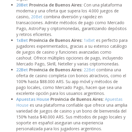
20Bet
Provincia de Buenos Aires:
Con una plataforma
moderna y una oferta que supera los 4.000 juegos de
casino,
20Bet
combina diversión y rapidez en
transacciones. Admite métodos de pago como Mercado
Pago, AstroPay y criptomonedas, garantizando depósitos
y retiros eficientes.
1xBet
Provincia de Buenos Aires:
1xBet
es perfecto para
jugadores experimentados, gracias a su extenso catálogo
de juegos de casino y funciones avanzadas como
cashout. Ofrece múltiples opciones de pago, incluyendo
Mercado Pago, Skrill, Neteller y varias criptomonedas.
22Bet
Provincia de Buenos Aires:
22Bet
combina una
oferta de casino completa con bonos atractivos, como el
100% hasta $88.000 ARS. Su app móvil y métodos de
pago locales, como Mercado Pago, hacen que sea una
excelente opción para los usuarios argentinos.
Apuestas House
Provincia de Buenos Aires:
Apuestas
House
es una plataforma confiable que ofrece una amplia
variedad de juegos de casino y un bono de bienvenida del
150% hasta $40.000 ARS. Sus métodos de pago locales y
soporte en español aseguran una experiencia
personalizada para los jugadores argentinos.