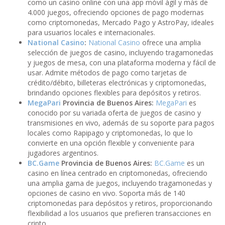
como un casino online con una app móvil ágil y más de
4.000 juegos, ofreciendo opciones de pago modernas
como criptomonedas, Mercado Pago y AstroPay, ideales
para usuarios locales e internacionales.
National Casino
:
National Casino
ofrece una amplia
selección de juegos de casino, incluyendo tragamonedas
y juegos de mesa, con una plataforma moderna y fácil de
usar. Admite métodos de pago como tarjetas de
crédito/débito, billeteras electrónicas y criptomonedas,
brindando opciones flexibles para depósitos y retiros.
MegaPari
Provincia de Buenos Aires:
MegaPari
es
conocido por su variada oferta de juegos de casino y
transmisiones en vivo, además de su soporte para pagos
locales como Rapipago y criptomonedas, lo que lo
convierte en una opción flexible y conveniente para
jugadores argentinos.
BC.Game
Provincia de Buenos Aires:
BC.Game
es un
casino en línea centrado en criptomonedas, ofreciendo
una amplia gama de juegos, incluyendo tragamonedas y
opciones de casino en vivo. Soporta más de 140
criptomonedas para depósitos y retiros, proporcionando
flexibilidad a los usuarios que prefieren transacciones en
cripto.