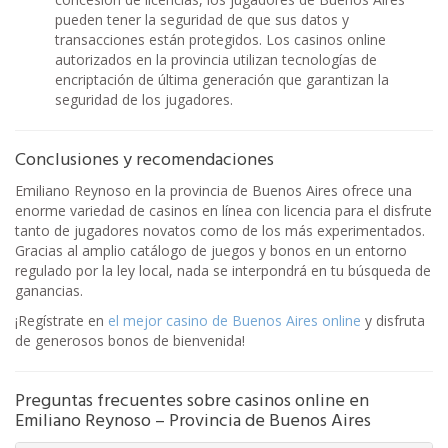
pueden tener la seguridad de que sus datos y
transacciones están protegidos. Los casinos online
autorizados en la provincia utilizan tecnologías de
encriptación de última generación que garantizan la
seguridad de los jugadores.
Conclusiones y recomendaciones
Emiliano Reynoso en la provincia de Buenos Aires ofrece una
enorme variedad de casinos en línea con licencia para el disfrute
tanto de jugadores novatos como de los más experimentados.
Gracias al amplio catálogo de juegos y bonos en un entorno
regulado por la ley local, nada se interpondrá en tu búsqueda de
ganancias.
¡Regístrate en
el mejor casino de Buenos Aires online
y disfruta
de generosos bonos de bienvenida!
Preguntas frecuentes sobre casinos online en
Emiliano Reynoso – Provincia de Buenos Aires