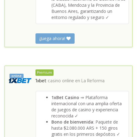
(CABA), Mendoza y la Provincia de
Buenos Aires, garantizando un
entorno regulado y seguro ✓
¡Juega ahora!
Premium
online
1xbet
casino online en
La Reforma
1xBet Casino
⇒ Plataforma
internacional con una amplia oferta
de juegos de casino y experiencia
reconocida ✓
Bono de bienvenida
: Paquete de
hasta $2.080.000 ARS + 150 giros
gratis en los primeros depósitos ✓