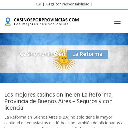
Skip
18+ | Juega con responsabilidad |
to
main
content
Toggl
navig
Casinos online en
La Reforma
Los mejores casinos online en La Reforma,
Provincia de Buenos Aires – Seguros y con
licencia
La Reforma en Buenos Aires (PBA) no solo tiene la mayor
cantidad de entusiastas del fútbol sino también de aficionados a