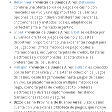
Betwinner
Provincia de Buenos Aires:
Betwinner
combina una oferta sólida de juegos de casino con
mercados en vivo y una app móvil fácil de usar. Sus
opciones de pago incluyen transferencias bancarias,
criptomonedas y métodos locales, adaptándose
perfectamente al mercado argentino.
Ivibet
Provincia de Buenos Aires:
Ivibet
se destaca por
su variada oferta de juegos de casino y apuestas
deportivas, proporcionando una experiencia integral para
los jugadores. Ofrece métodos de pago locales e
internacionales, incluyendo tarjetas de crédito, billeteras
electrónicas y criptomonedas, adaptándose a las
preferencias de los usuarios.
Hellspin
Provincia de Buenos Aires:
Hellspin
es conocido
por su temática única y una extensa colección de juegos
de casino, desde tragamonedas hasta juegos de casino
en vivo. La plataforma acepta múltiples métodos de
pago, como tarjetas de crédito/débito, billeteras
electrónicas y diversas criptomonedas, facilitando
transacciones rápidas y seguras.
Bizzo Casino Provincia de Buenos Aires:
Bizzo Casino
cuenta con una extensa biblioteca de juegos, que incluye