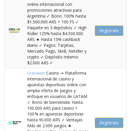
online internacional con
promociones atractivas para
Argentina ✓ Bono: 100% hasta
$1.500.000 ARS + 100 FS ✓
Paquete en 3 depósitos ✓ High
Regístrate
Roller 125% hasta $4.500.000
ARS ★ Hasta 15% cashback
diario ✓ Pagos: Tarjetas,
Mercado Pago, Skrill, Neteller y
crypto ✓ Depósito mínimo:
$2.000 ARS ✓
Granawin
Casino ⇒ Plataforma
internacional de casino y
apuestas deportivas online con
amplia oferta de juegos y
enfoque en usuarios de LATAM
✓ Bono de bienvenida: Hasta
100.000 ARS para casino +
100 % en apuestas deportivas
hasta 90.000 ARS ✓ Ventajas:
Regístrate
Más de 2.000 juegos ★