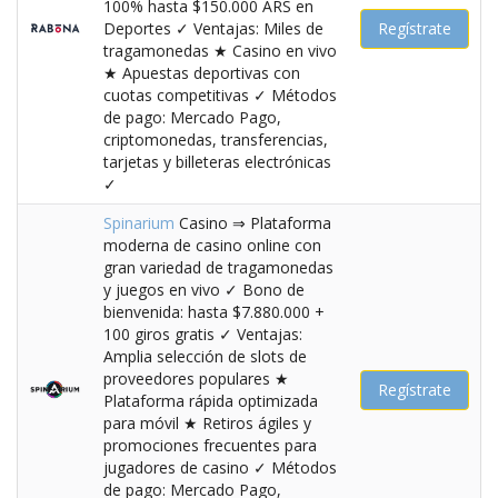
100% hasta $150.000 ARS en
Deportes ✓ Ventajas: Miles de
Regístrate
tragamonedas ★ Casino en vivo
★ Apuestas deportivas con
cuotas competitivas ✓ Métodos
de pago: Mercado Pago,
criptomonedas, transferencias,
tarjetas y billeteras electrónicas
✓
Spinarium
Casino ⇒ Plataforma
moderna de casino online con
gran variedad de tragamonedas
y juegos en vivo ✓ Bono de
bienvenida: hasta $7.880.000 +
100 giros gratis ✓ Ventajas:
Amplia selección de slots de
proveedores populares ★
Regístrate
Plataforma rápida optimizada
para móvil ★ Retiros ágiles y
promociones frecuentes para
jugadores de casino ✓ Métodos
de pago: Mercado Pago,