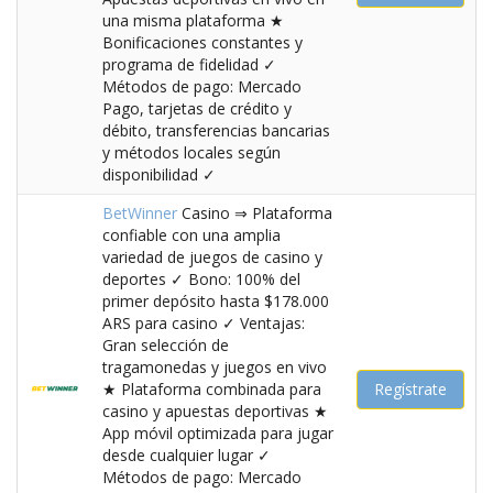
una misma plataforma ★
Bonificaciones constantes y
programa de fidelidad ✓
Métodos de pago: Mercado
Pago, tarjetas de crédito y
débito, transferencias bancarias
y métodos locales según
disponibilidad ✓
BetWinner
Casino ⇒ Plataforma
confiable con una amplia
variedad de juegos de casino y
deportes ✓ Bono: 100% del
primer depósito hasta $178.000
ARS para casino ✓ Ventajas:
Gran selección de
tragamonedas y juegos en vivo
★ Plataforma combinada para
Regístrate
casino y apuestas deportivas ★
App móvil optimizada para jugar
desde cualquier lugar ✓
Métodos de pago: Mercado