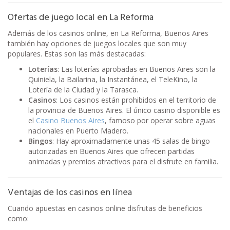
Ofertas de juego local en La Reforma
Además de los casinos online, en La Reforma, Buenos Aires
también hay opciones de juegos locales que son muy
populares. Estas son las más destacadas:
Loterías
: Las loterías aprobadas en Buenos Aires son la
Quiniela, la Bailarina, la Instantánea, el TeleKino, la
Lotería de la Ciudad y la Tarasca.
Casinos
: Los casinos están prohibidos en el territorio de
la provincia de Buenos Aires. El único casino disponible es
el
Casino Buenos Aires
, famoso por operar sobre aguas
nacionales en Puerto Madero.
Bingos
: Hay aproximadamente unas 45 salas de bingo
autorizadas en Buenos Aires que ofrecen partidas
animadas y premios atractivos para el disfrute en familia.
Ventajas de los casinos en línea
Cuando apuestas en casinos online disfrutas de beneficios
como: