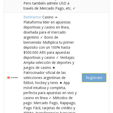
Pero también admite USD a
través de Mercado Pago, etc. ✓
BetWarrior
Casino ⇒
Plataforma líder en apuestas
deportivas y casino en línea,
diseñada para el mercado
argentino ✓ Bono de
bienvenida: Multiplica tu primer
depósito con un 100% hasta
$500.000 ARS para apuestas
deportivas y casino ✓ Ventajas:
Amplia selección de deportes y
juegos de casino ★
Patrocinador oficial de las
selecciones argentinas de
Regístrate
fútbol, hockey y tenis ★ App
móvil intuitiva y completa,
perfecta para apuestas en vivo y
casino en línea ✓ Métodos de
pago: Mercado Pago, Rapipago,
Pago Fácil, tarjetas de crédito y
débito, transferencias bancarias