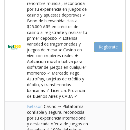
renombre mundial, reconocida
por su experiencia en juegos de
casino y apuestas deportivas ✓
Bono de bienvenida: Hasta
$25.000 ARS en créditos de
casino al registrarte y realizar tu
primer depósito ✓ Extensa
variedad de tragamonedas y
Regístrate
juegos de mesa ★ Casino en
vivo con crupieres reales ★
Aplicación móvil intuitiva para
disfrutar de juegos en cualquier
momento ✓ Mercado Pago,
AstroPay, tarjetas de crédito y
débito, y transferencias
bancarias ✓ Licencia: Provincia
de Buenos Aires y CABA ✓
Betsson
Casino ⇒ Plataforma
confiable y segura, reconocida
por su experiencia internacional
y destacada oferta de juegos en
Argentina ✓ 100% del primer