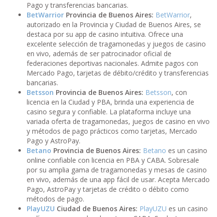
Pago y transferencias bancarias.
BetWarrior
Provincia de Buenos Aires:
BetWarrior
,
autorizado en la Provincia y Ciudad de Buenos Aires, se
destaca por su app de casino intuitiva. Ofrece una
excelente selección de tragamonedas y juegos de casino
en vivo, además de ser patrocinador oficial de
federaciones deportivas nacionales. Admite pagos con
Mercado Pago, tarjetas de débito/crédito y transferencias
bancarias.
Betsson
Provincia de Buenos Aires:
Betsson
, con
licencia en la Ciudad y PBA, brinda una experiencia de
casino segura y confiable. La plataforma incluye una
variada oferta de tragamonedas, juegos de casino en vivo
y métodos de pago prácticos como tarjetas, Mercado
Pago y AstroPay.
Betano
Provincia de Buenos Aires:
Betano
es un casino
online confiable con licencia en PBA y CABA. Sobresale
por su amplia gama de tragamonedas y mesas de casino
en vivo, además de una app fácil de usar. Acepta Mercado
Pago, AstroPay y tarjetas de crédito o débito como
métodos de pago.
PlayUZU
Ciudad de Buenos Aires:
PlayUZU
es un casino