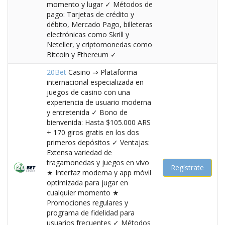
momento y lugar ✓ Métodos de
pago: Tarjetas de crédito y
débito, Mercado Pago, billeteras
electrónicas como Skrill y
Neteller, y criptomonedas como
Bitcoin y Ethereum ✓
20Bet
Casino ⇒ Plataforma
internacional especializada en
juegos de casino con una
experiencia de usuario moderna
y entretenida ✓ Bono de
bienvenida: Hasta $105.000 ARS
+ 170 giros gratis en los dos
primeros depósitos ✓ Ventajas:
Extensa variedad de
tragamonedas y juegos en vivo
Regístrate
★ Interfaz moderna y app móvil
optimizada para jugar en
cualquier momento ★
Promociones regulares y
programa de fidelidad para
usuarios frecuentes ✓ Métodos