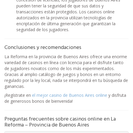
pueden tener la seguridad de que sus datos y
transacciones están protegidos. Los casinos online
autorizados en la provincia utilizan tecnologías de
encriptación de última generación que garantizan la
seguridad de los jugadores.
Conclusiones y recomendaciones
La Reforma en la provincia de Buenos Aires ofrece una enorme
variedad de casinos en línea con licencia para el disfrute tanto
de jugadores novatos como de los más experimentados.
Gracias al amplio catálogo de juegos y bonos en un entorno
regulado por la ley local, nada se interpondrá en tu búsqueda de
ganancias.
¡Regístrate en
el mejor casino de Buenos Aires online
y disfruta
de generosos bonos de bienvenida!
Preguntas frecuentes sobre casinos online en La
Reforma – Provincia de Buenos Aires