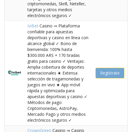
criptomonedas, Skrill, Neteller,
tarjetas y otros medios
electrónicos seguros ✓
IviBet
Casino ⇒ Plataforma
confiable para apuestas
deportivas y casino en línea con
alcance global ✓ Bono de
bienvenida: 100% hasta
$300.000 ARS + 170 tiradas
gratis para casino ✓ Ventajas:
Amplia cobertura de deportes
internacionales ★ Extensa
Regístrate
selección de tragamonedas y
juegos en vivo ★ App móvil
rápida y optimizada para
apuestas deportivas y casino ✓
Métodos de pago:
Criptomonedas, AstroPay,
Mercado Pago y otros medios
electrónicos seguros ✓
CrownGreen
Casino ⇒ Casino