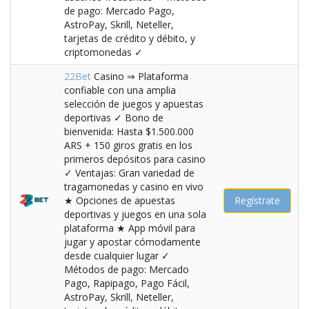
de pago: Mercado Pago,
AstroPay, Skrill, Neteller,
tarjetas de crédito y débito, y
criptomonedas ✓
22Bet
Casino ⇒ Plataforma
confiable con una amplia
selección de juegos y apuestas
deportivas ✓ Bono de
bienvenida: Hasta $1.500.000
ARS + 150 giros gratis en los
primeros depósitos para casino
✓ Ventajas: Gran variedad de
tragamonedas y casino en vivo
★ Opciones de apuestas
Regístrate
deportivas y juegos en una sola
plataforma ★ App móvil para
jugar y apostar cómodamente
desde cualquier lugar ✓
Métodos de pago: Mercado
Pago, Rapipago, Pago Fácil,
AstroPay, Skrill, Neteller,