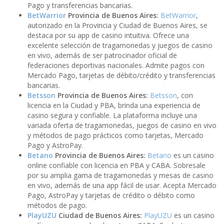
Pago y transferencias bancarias.
BetWarrior
Provincia de Buenos Aires:
BetWarrior
,
autorizado en la Provincia y Ciudad de Buenos Aires, se
destaca por su app de casino intuitiva. Ofrece una
excelente selección de tragamonedas y juegos de casino
en vivo, además de ser patrocinador oficial de
federaciones deportivas nacionales. Admite pagos con
Mercado Pago, tarjetas de débito/crédito y transferencias
bancarias.
Betsson
Provincia de Buenos Aires:
Betsson
, con
licencia en la Ciudad y PBA, brinda una experiencia de
casino segura y confiable. La plataforma incluye una
variada oferta de tragamonedas, juegos de casino en vivo
y métodos de pago prácticos como tarjetas, Mercado
Pago y AstroPay.
Betano
Provincia de Buenos Aires:
Betano
es un casino
online confiable con licencia en PBA y CABA. Sobresale
por su amplia gama de tragamonedas y mesas de casino
en vivo, además de una app fácil de usar. Acepta Mercado
Pago, AstroPay y tarjetas de crédito o débito como
métodos de pago.
PlayUZU
Ciudad de Buenos Aires:
PlayUZU
es un casino