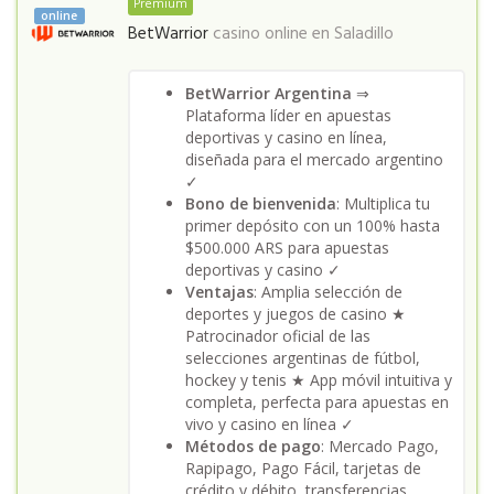
Premium
online
BetWarrior
casino online en
Saladillo
BetWarrior Argentina
⇒
Plataforma líder en apuestas
deportivas y casino en línea,
diseñada para el mercado argentino
✓
Bono de bienvenida
: Multiplica tu
primer depósito con un 100% hasta
$500.000 ARS para apuestas
deportivas y casino ✓
Ventajas
: Amplia selección de
deportes y juegos de casino ★
Patrocinador oficial de las
selecciones argentinas de fútbol,
hockey y tenis ★ App móvil intuitiva y
completa, perfecta para apuestas en
vivo y casino en línea ✓
Métodos de pago
: Mercado Pago,
Rapipago, Pago Fácil, tarjetas de
crédito y débito, transferencias