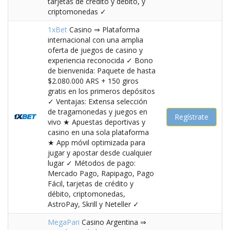
tarjetas de crédito y débito, y
criptomonedas ✓
1xBet
Casino ⇒ Plataforma
internacional con una amplia
oferta de juegos de casino y
experiencia reconocida ✓ Bono
de bienvenida: Paquete de hasta
$2.080.000 ARS + 150 giros
gratis en los primeros depósitos
✓ Ventajas: Extensa selección
de tragamonedas y juegos en
Regístrate
vivo ★ Apuestas deportivas y
casino en una sola plataforma
★ App móvil optimizada para
jugar y apostar desde cualquier
lugar ✓ Métodos de pago:
Mercado Pago, Rapipago, Pago
Fácil, tarjetas de crédito y
débito, criptomonedas,
AstroPay, Skrill y Neteller ✓
MegaPari
Casino Argentina ⇒