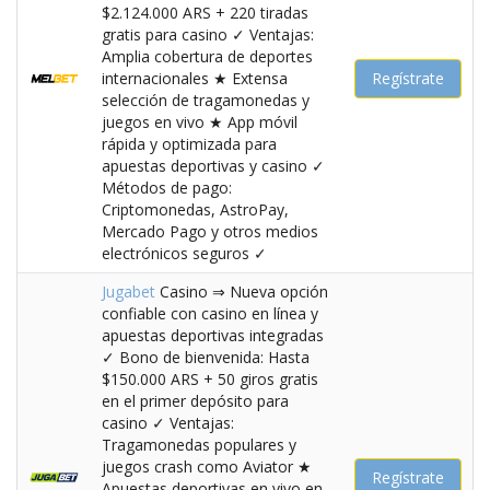
$2.124.000 ARS + 220 tiradas
gratis para casino ✓ Ventajas:
Amplia cobertura de deportes
internacionales ★ Extensa
Regístrate
selección de tragamonedas y
juegos en vivo ★ App móvil
rápida y optimizada para
apuestas deportivas y casino ✓
Métodos de pago:
Criptomonedas, AstroPay,
Mercado Pago y otros medios
electrónicos seguros ✓
Jugabet
Casino ⇒ Nueva opción
confiable con casino en línea y
apuestas deportivas integradas
✓ Bono de bienvenida: Hasta
$150.000 ARS + 50 giros gratis
en el primer depósito para
casino ✓ Ventajas:
Tragamonedas populares y
juegos crash como Aviator ★
Regístrate
Apuestas deportivas en vivo en