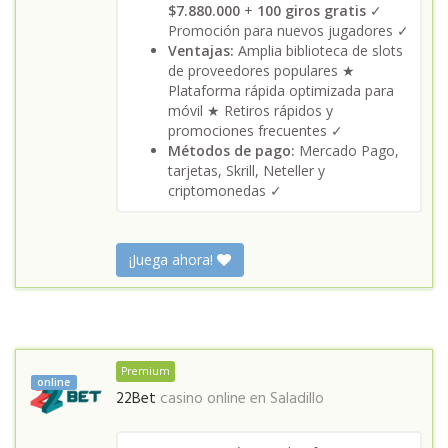
$7.880.000
+
100 giros gratis
✓
Promoción para nuevos jugadores ✓
Ventajas:
Amplia biblioteca de slots
de proveedores populares ★
Plataforma rápida optimizada para
móvil ★ Retiros rápidos y
promociones frecuentes ✓
Métodos de pago:
Mercado Pago,
tarjetas, Skrill, Neteller y
criptomonedas ✓
¡Juega ahora!
Premium
online
22Bet
casino online en
Saladillo