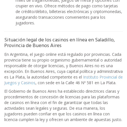
miles de tragamonedas, juegos de mesa y opciones con
crupier en vivo. Ofrece métodos de pago como tarjetas
de crédito/débito, billeteras electrónicas y criptomonedas,
asegurando transacciones convenientes para los
jugadores.
Situación legal de los casinos en línea en Saladillo,
Provincia de Buenos Aires
En Argentina, el juego online está regulado por provincias. Cada
provincia tiene su propio organismo gubernamental o autoridad
responsable de otorgar licencias, y Buenos Aires no es una
excepción. En Buenos Aires, cuya capital política y administrativa
es La Plata, la autoridad competente es el
Instituto Provincial de
Juegos y Casinos
, con sede en la Calle 46 Nº 581 en La Plata.
El Gobierno de Buenos Aires ha establecido directrices claras y
procedimientos de concesión de licencias para las plataformas
de casinos en línea con el fin de garantizar que todas las
actividades sean legales y seguras. De esa manera, los
jugadores pueden confiar en que los casinos en línea con
licencia cumplen la ley y ofrecen un ambiente de apuestas justo.