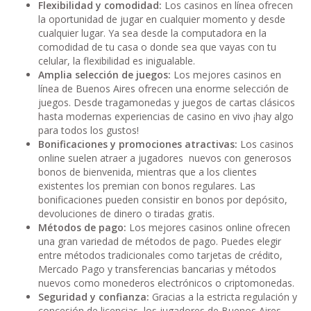
Flexibilidad y comodidad:
Los casinos en línea ofrecen
la oportunidad de jugar en cualquier momento y desde
cualquier lugar. Ya sea desde la computadora en la
comodidad de tu casa o donde sea que vayas con tu
celular, la flexibilidad es inigualable.
Amplia selección de juegos:
Los mejores casinos en
línea de Buenos Aires ofrecen una enorme selección de
juegos. Desde tragamonedas y juegos de cartas clásicos
hasta modernas experiencias de casino en vivo ¡hay algo
para todos los gustos!
Bonificaciones y promociones atractivas:
Los casinos
online suelen atraer a jugadores nuevos con generosos
bonos de bienvenida, mientras que a los clientes
existentes los premian con bonos regulares. Las
bonificaciones pueden consistir en bonos por depósito,
devoluciones de dinero o tiradas gratis.
Métodos de pago:
Los mejores casinos online ofrecen
una gran variedad de métodos de pago. Puedes elegir
entre métodos tradicionales como tarjetas de crédito,
Mercado Pago y transferencias bancarias y métodos
nuevos como monederos electrónicos o criptomonedas.
Seguridad y confianza:
Gracias a la estricta regulación y
concesión de licencias, los jugadores de Buenos Aires