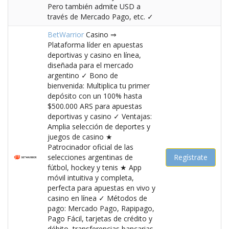
Pero también admite USD a
través de Mercado Pago, etc. ✓
BetWarrior
Casino ⇒
Plataforma líder en apuestas
deportivas y casino en línea,
diseñada para el mercado
argentino ✓ Bono de
bienvenida: Multiplica tu primer
depósito con un 100% hasta
$500.000 ARS para apuestas
deportivas y casino ✓ Ventajas:
Amplia selección de deportes y
juegos de casino ★
Patrocinador oficial de las
selecciones argentinas de
Regístrate
fútbol, hockey y tenis ★ App
móvil intuitiva y completa,
perfecta para apuestas en vivo y
casino en línea ✓ Métodos de
pago: Mercado Pago, Rapipago,
Pago Fácil, tarjetas de crédito y
débito, transferencias bancarias