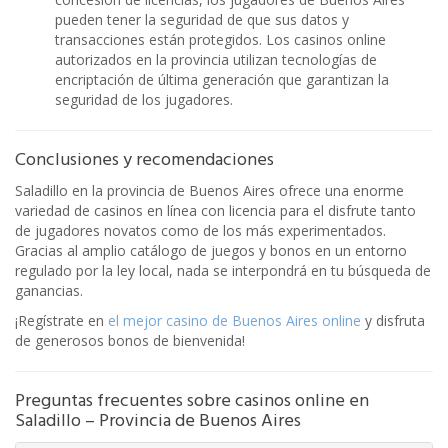
pueden tener la seguridad de que sus datos y
transacciones están protegidos. Los casinos online
autorizados en la provincia utilizan tecnologías de
encriptación de última generación que garantizan la
seguridad de los jugadores.
Conclusiones y recomendaciones
Saladillo en la provincia de Buenos Aires ofrece una enorme
variedad de casinos en línea con licencia para el disfrute tanto
de jugadores novatos como de los más experimentados.
Gracias al amplio catálogo de juegos y bonos en un entorno
regulado por la ley local, nada se interpondrá en tu búsqueda de
ganancias.
¡Regístrate en
el mejor casino de Buenos Aires online
y disfruta
de generosos bonos de bienvenida!
Preguntas frecuentes sobre casinos online en
Saladillo – Provincia de Buenos Aires