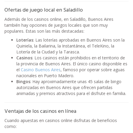
Ofertas de juego local en Saladillo
Además de los casinos online, en Saladillo, Buenos Aires
también hay opciones de juegos locales que son muy
populares. Estas son las más destacadas:
Loterías
: Las loterías aprobadas en Buenos Aires son la
Quiniela, la Bailarina, la Instantánea, el TeleKino, la
Lotería de la Ciudad y la Tarasca.
Casinos
: Los casinos están prohibidos en el territorio de
la provincia de Buenos Aires. El único casino disponible es
el
Casino Buenos Aires
, famoso por operar sobre aguas
nacionales en Puerto Madero.
Bingos
: Hay aproximadamente unas 45 salas de bingo
autorizadas en Buenos Aires que ofrecen partidas
animadas y premios atractivos para el disfrute en familia.
Ventajas de los casinos en línea
Cuando apuestas en casinos online disfrutas de beneficios
como: