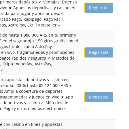
s primeros depósitos ✓ Ventajas: Extensa
vivo ★ Apuestas deportivas y casino en
Regístrate
zada para jugar y apostar desde
cado Pago, Rapipago, Pago Fácil,
as, AstroPay, Skrill y Neteller ✓
 de hasta 1.980.000 ARS en tu primer y
 en el segundo) + 150 giros gratis con el
gos locales como AstroPay,
 en vivo, tragamonedas y promociones
Regístrate
pagos rápidos y seguros ✓ Métodos de
er, Criptomonedas, AstroPay,
 ✓
ara apuestas deportivas y casino en
nvenida: 200% hasta $2.124.000 ARS +
as: Amplia cobertura de deportes
 tragamonedas y juegos en vivo ★ App
Regístrate
s deportivas y casino ✓ Métodos de
 Pago y otros medios electrónicos
 con casino en línea y apuestas