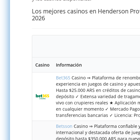
Los mejores casinos en Henderson Pro
2026
Casino
Información
Bet365
Casino ⇒ Plataforma de renombr
experiencia en juegos de casino y apue
Hasta $25.000 ARS en créditos de casino 
depósito ✓ Extensa variedad de tragam
vivo con crupieres reales ★ Aplicación m
en cualquier momento ✓ Mercado Pago, As
transferencias bancarias ✓ Licencia: Pr
Betsson
Casino ⇒ Plataforma confiable y
internacional y destacada oferta de ju
depósito hasta $350.000 ARS para nuevo