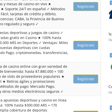
s y mesas de casino en vivo ★
Regístrate
l ★ Soporte 24/7 en español ✓ Métodos
cil, tarjetas de crédito y débito,
icencias: CABA, la Provincia de Buenos
no regulado y seguro ✓
stas deportivas y juegos de casino ✓
1
radas gratis en Casino ★ 100% hasta
H
0.000 ARS en Deportes ✓ Ventajas: Miles
Regístrate
uestas deportivas con cuotas
do Pago, criptomonedas, transferencias,
 de casino online con gran variedad de
e bienvenida: hasta $7.880.000 + 100
ón de slots de proveedores populares ★
Regístrate
l ★ Retiros ágiles y promociones
C
 Métodos de pago: Mercado Pago,
s y otros medios electrónicos seguros ✓
H
a apuestas deportivas y casino en línea
da: 100% hasta $300.000 ARS + 170
Amplia cobertura de deportes