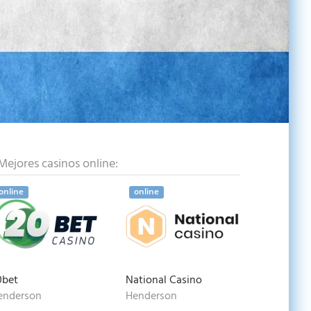
Mejores casinos online:
online
online
0bet
National Casino
enderson
Henderson