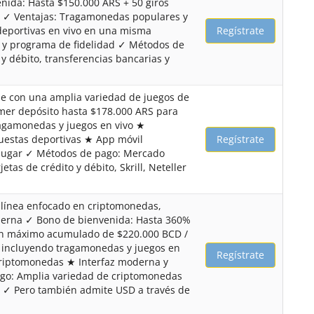
nida: Hasta $150.000 ARS + 50 giros
no ✓ Ventajas: Tragamonedas populares y
deportivas en vivo en una misma
Regístrate
s y programa de fidelidad ✓ Métodos de
y débito, transferencias bancarias y
✓
le con una amplia variedad de juegos de
mer depósito hasta $178.000 ARS para
ragamonedas y juegos en vivo ★
uestas deportivas ★ App móvil
Regístrate
 lugar ✓ Métodos de pago: Mercado
etas de crédito y débito, Skrill, Neteller
 línea enfocado en criptomonedas,
derna ✓ Bono de bienvenida: Hasta 360%
 un máximo acumulado de $220.000 BCD /
, incluyendo tragamonedas y juegos en
Regístrate
 criptomonedas ★ Interfaz moderna y
ago: Amplia variedad de criptomonedas
as ✓ Pero también admite USD a través de