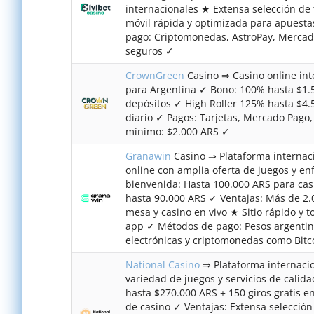
internacionales ★ Extensa selección de
móvil rápida y optimizada para apuesta
pago: Criptomonedas, AstroPay, Mercado
seguros ✓
CrownGreen
Casino ⇒ Casino online int
para Argentina ✓ Bono: 100% hasta $1.
depósitos ✓ High Roller 125% hasta $4
diario ✓ Pagos: Tarjetas, Mercado Pago, 
mínimo: $2.000 ARS ✓
Granawin
Casino ⇒ Plataforma internaci
online con amplia oferta de juegos y 
bienvenida: Hasta 100.000 ARS para cas
hasta 90.000 ARS ✓ Ventajas: Más de 2
mesa y casino en vivo ★ Sitio rápido y 
app ✓ Métodos de pago: Pesos argentinos
electrónicas y criptomonedas como Bitc
National Casino
⇒ Plataforma internacio
variedad de juegos y servicios de cali
hasta $270.000 ARS + 150 giros gratis e
de casino ✓ Ventajas: Extensa selecci