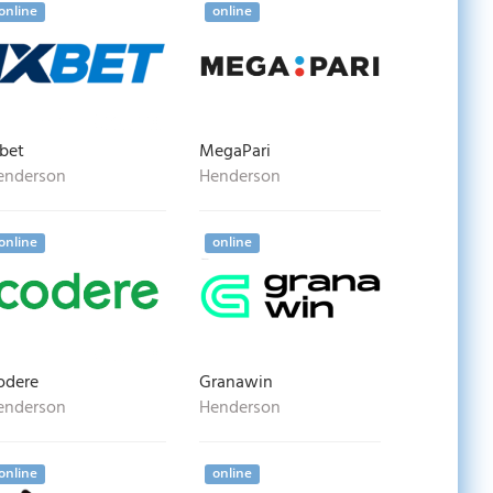
online
online
xbet
MegaPari
enderson
Henderson
online
online
odere
Granawin
enderson
Henderson
online
online