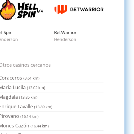
llSpin
BetWarrior
enderson
Henderson
Otros casinos cercanos
Coraceros
(3.61 km)
María Lucila
(13.02 km)
Magdala
(13.85 km)
Enrique Lavalle
(13.89 km)
Pirovano
(16.14 km)
Mones Cazón
(16.44 km)