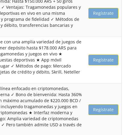
nida: Hasta $150.000 ARS + 50 giros
no ✓ Ventajas: Tragamonedas populares y
deportivas en vivo en una misma
Regístrate
s y programa de fidelidad ✓ Métodos de
y débito, transferencias bancarias y
✓
le con una amplia variedad de juegos de
mer depósito hasta $178.000 ARS para
ragamonedas y juegos en vivo ★
uestas deportivas ★ App móvil
Regístrate
 lugar ✓ Métodos de pago: Mercado
etas de crédito y débito, Skrill, Neteller
 línea enfocado en criptomonedas,
derna ✓ Bono de bienvenida: Hasta 360%
 un máximo acumulado de $220.000 BCD /
, incluyendo tragamonedas y juegos en
Regístrate
 criptomonedas ★ Interfaz moderna y
ago: Amplia variedad de criptomonedas
as ✓ Pero también admite USD a través de