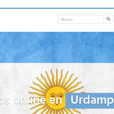
os online en
Urdampi