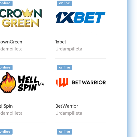
online
online
rownGreen
1xbet
rdampilleta
Urdampilleta
online
online
llSpin
BetWarrior
rdampilleta
Urdampilleta
online
online