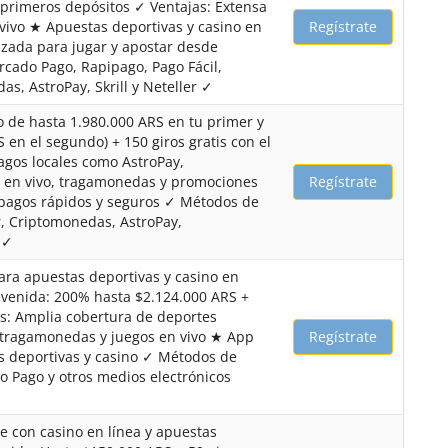
s primeros depósitos ✓ Ventajas: Extensa
vivo ★ Apuestas deportivas y casino en
Regístrate
zada para jugar y apostar desde
cado Pago, Rapipago, Pago Fácil,
as, AstroPay, Skrill y Neteller ✓
 de hasta 1.980.000 ARS en tu primer y
 en el segundo) + 150 giros gratis con el
gos locales como AstroPay,
 en vivo, tragamonedas y promociones
Regístrate
pagos rápidos y seguros ✓ Métodos de
er, Criptomonedas, AstroPay,
 ✓
ara apuestas deportivas y casino en
nvenida: 200% hasta $2.124.000 ARS +
as: Amplia cobertura de deportes
 tragamonedas y juegos en vivo ★ App
Regístrate
s deportivas y casino ✓ Métodos de
 Pago y otros medios electrónicos
 con casino en línea y apuestas