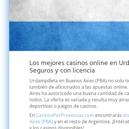
Los mejores casinos online en Urd
Seguros y con licencia
Urdampilleta en Buenos Aires (PBA) no solo ti
también de aficionados a las apuestas online.
Aires ha autorizado una buena cantidad de cas
todos. La oferta es variada y resulta muy atr
deportivas o juegos de casinos.
En
CasinosPorProvincias.com
encontrarás
lo
Aires (PBA)
y en el resto de Argentina. ¡Entéra
y los casinos disponibles!