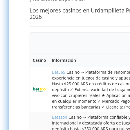
Los mejores casinos en Urdampilleta P
2026
Casino
Información
Bet365
Casino ⇒ Plataforma de renombr
experiencia en juegos de casino y apue
Hasta $25.000 ARS en créditos de casino 
depósito ✓ Extensa variedad de tragam
vivo con crupieres reales ★ Aplicación m
en cualquier momento ✓ Mercado Pago, As
transferencias bancarias ✓ Licencia: Pr
Betsson
Casino ⇒ Plataforma confiable y
internacional y destacada oferta de ju
depósito hasta $350.000 ARS para nuevo