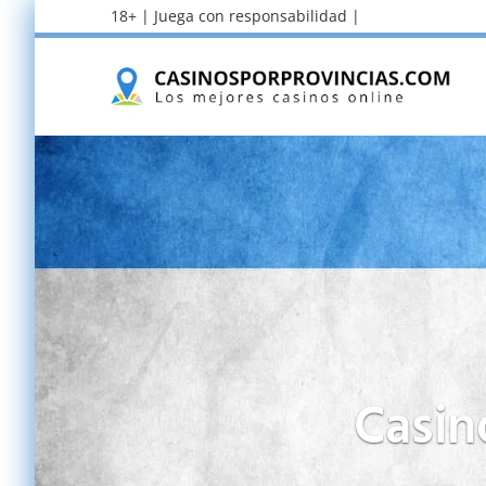
Skip
18+ | Juega con responsabilidad |
to
main
content
Casin