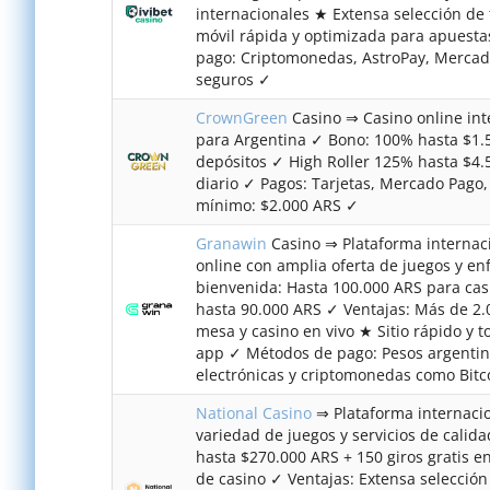
internacionales ★ Extensa selección de
móvil rápida y optimizada para apuesta
pago: Criptomonedas, AstroPay, Mercado
seguros ✓
CrownGreen
Casino ⇒ Casino online int
para Argentina ✓ Bono: 100% hasta $1.
depósitos ✓ High Roller 125% hasta $4
diario ✓ Pagos: Tarjetas, Mercado Pago, 
mínimo: $2.000 ARS ✓
Granawin
Casino ⇒ Plataforma internaci
online con amplia oferta de juegos y 
bienvenida: Hasta 100.000 ARS para cas
hasta 90.000 ARS ✓ Ventajas: Más de 2
mesa y casino en vivo ★ Sitio rápido y 
app ✓ Métodos de pago: Pesos argentinos
electrónicas y criptomonedas como Bitc
National Casino
⇒ Plataforma internacio
variedad de juegos y servicios de cali
hasta $270.000 ARS + 150 giros gratis e
de casino ✓ Ventajas: Extensa selecci