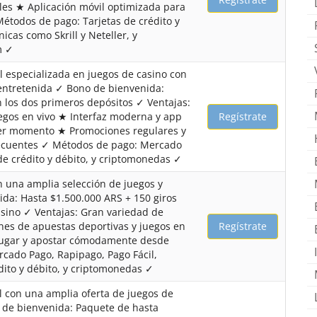
les ★ Aplicación móvil optimizada para
étodos de pago: Tarjetas de crédito y
icas como Skrill y Neteller, y
m ✓
 especializada en juegos de casino con
entretenida ✓ Bono de bienvenida:
n los dos primeros depósitos ✓ Ventajas:
egos en vivo ★ Interfaz moderna y app
Regístrate
ier momento ★ Promociones regulares y
recuentes ✓ Métodos de pago: Mercado
s de crédito y débito, y criptomonedas ✓
 una amplia selección de juegos y
da: Hasta $1.500.000 ARS + 150 giros
asino ✓ Ventajas: Gran variedad de
es de apuestas deportivas y juegos en
Regístrate
jugar y apostar cómodamente desde
cado Pago, Rapipago, Pago Fácil,
rédito y débito, y criptomonedas ✓
 con una amplia oferta de juegos de
 de bienvenida: Paquete de hasta