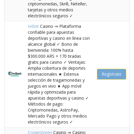
criptomonedas, Skrill, Neteller,
tarjetas y otros medios
electrónicos seguros ✓
IviBet
Casino ⇒ Plataforma
confiable para apuestas
deportivas y casino en línea con
alcance global ✓ Bono de
bienvenida: 100% hasta
$300.000 ARS + 170 tiradas
gratis para casino ✓ Ventajas:
Amplia cobertura de deportes
internacionales ★ Extensa
Regístrate
selección de tragamonedas y
juegos en vivo ★ App móvil
rápida y optimizada para
apuestas deportivas y casino ✓
Métodos de pago:
Criptomonedas, AstroPay,
Mercado Pago y otros medios
electrónicos seguros ✓
CrownGreen
Casino ⇒ Casino