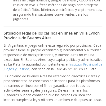
miles de tragamonedas, juegos de mesa y opciones con
crupier en vivo. Ofrece métodos de pago como tarjetas
de crédito/débito, billeteras electrónicas y criptomonedas,
asegurando transacciones convenientes para los
jugadores.
Situación legal de los casinos en línea en Villa Lynch,
Provincia de Buenos Aires
En Argentina, el juego online está regulado por provincias. Cada
provincia tiene su propio organismo gubernamental o autoridad
responsable de otorgar licencias, y Buenos Aires no es una
excepción. En Buenos Aires, cuya capital política y administrativa
es La Plata, la autoridad competente es el
Instituto Provincial de
Juegos y Casinos
, con sede en la Calle 46 Nº 581 en La Plata.
El Gobierno de Buenos Aires ha establecido directrices claras y
procedimientos de concesión de licencias para las plataformas
de casinos en línea con el fin de garantizar que todas las
actividades sean legales y seguras. De esa manera, los
jugadores pueden confiar en que los casinos en línea con
licencia cumplen la ley y ofrecen un ambiente de apuestas justo.