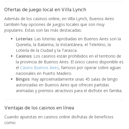
Ofertas de juego local en Villa Lynch
Además de los casinos online, en Villa Lynch, Buenos Aires
también hay opciones de juegos locales que son muy
populares. Estas son las más destacadas:
Loterías
: Las loterías aprobadas en Buenos Aires son la
Quiniela, la Bailarina, la Instantánea, el TeleKino, la
Lotería de la Ciudad y la Tarasca.
Casinos
: Los casinos están prohibidos en el territorio de
la provincia de Buenos Aires. El único casino disponible es
el
Casino Buenos Aires
, famoso por operar sobre aguas
nacionales en Puerto Madero.
Bingos
: Hay aproximadamente unas 45 salas de bingo
autorizadas en Buenos Aires que ofrecen partidas
animadas y premios atractivos para el disfrute en familia.
Ventajas de los casinos en línea
Cuando apuestas en casinos online disfrutas de beneficios
como: