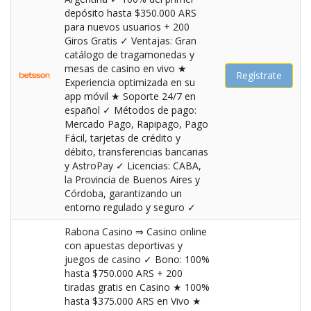
depósito hasta $350.000 ARS
para nuevos usuarios + 200
Giros Gratis ✓ Ventajas: Gran
catálogo de tragamonedas y
mesas de casino en vivo ★
Regístrate
Experiencia optimizada en su
app móvil ★ Soporte 24/7 en
español ✓ Métodos de pago:
Mercado Pago, Rapipago, Pago
Fácil, tarjetas de crédito y
débito, transferencias bancarias
y AstroPay ✓ Licencias: CABA,
la Provincia de Buenos Aires y
Córdoba, garantizando un
entorno regulado y seguro ✓
Rabona Casino ⇒ Casino online
con apuestas deportivas y
juegos de casino ✓ Bono: 100%
hasta $750.000 ARS + 200
tiradas gratis en Casino ★ 100%
hasta $375.000 ARS en Vivo ★