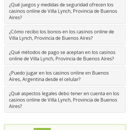
¿Qué juegos y medidas de seguridad ofrecen los
casinos online de Villa Lynch, Provincia de Buenos
Aires?
¿Cómo recibo los bonos en los casinos online de
Villa Lynch, Provincia de Buenos Aires?
¿Qué métodos de pago se aceptan en los casinos
online de Villa Lynch, Provincia de Buenos Aires?
¿Puedo jugar en los casinos online en Buenos
Aires, Argentina desde el celular?
¿Qué aspectos legales debo tener en cuenta en los
casinos online de Villa Lynch, Provincia de Buenos
Aires?