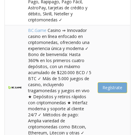
Pago, Rapipago, Pago Fácil,
AstroPay, tarjetas de crédito y
débito, Skrill, Neteller y
criptomonedas ✓
BC.Game
Casino ⇒ Innovador
casino en línea enfocado en
criptomonedas, ofreciendo una
experiencia única y moderna ✓
Bono de bienvenida: Hasta
360% en los primeros cuatro
depósitos, con un máximo
acumulado de $220.000 BCD / 5
BTC ✓ Más de 5.000 juegos de
casino, incluyendo
Regístrate
tragamonedas y juegos en vivo
★ Depósitos y retiros rápidos
con criptomonedas ★ Interfaz
moderna y soporte al cliente
24/7 ✓ Métodos de pago:
Amplia variedad de
criptomonedas como Bitcoin,
Ethereum, Litecoin y otras ✓