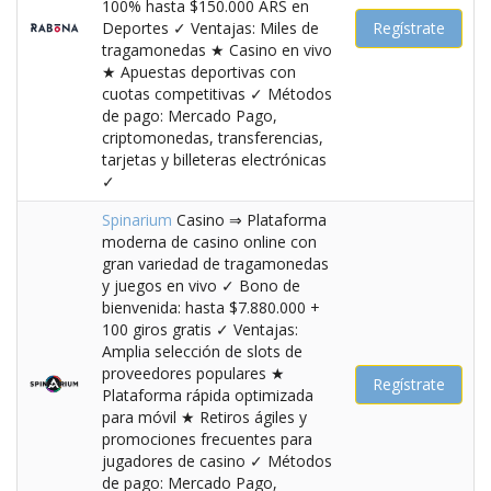
100% hasta $150.000 ARS en
Deportes ✓ Ventajas: Miles de
Regístrate
tragamonedas ★ Casino en vivo
★ Apuestas deportivas con
cuotas competitivas ✓ Métodos
de pago: Mercado Pago,
criptomonedas, transferencias,
tarjetas y billeteras electrónicas
✓
Spinarium
Casino ⇒ Plataforma
moderna de casino online con
gran variedad de tragamonedas
y juegos en vivo ✓ Bono de
bienvenida: hasta $7.880.000 +
100 giros gratis ✓ Ventajas:
Amplia selección de slots de
proveedores populares ★
Regístrate
Plataforma rápida optimizada
para móvil ★ Retiros ágiles y
promociones frecuentes para
jugadores de casino ✓ Métodos
de pago: Mercado Pago,