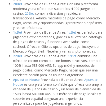
20Bet
Provincia de Buenos Aires:
Con una plataforma
moderna y una oferta que supera los 4.000 juegos de
casino,
20Bet
combina diversión y rapidez en
transacciones. Admite métodos de pago como Mercado
Pago, AstroPay y criptomonedas, garantizando depósitos
y retiros eficientes.
1xBet
Provincia de Buenos Aires:
1xBet
es perfecto para
jugadores experimentados, gracias a su extenso catálogo
de juegos de casino y funciones avanzadas como
cashout. Ofrece múltiples opciones de pago, incluyendo
Mercado Pago, Skrill, Neteller y varias criptomonedas.
22Bet
Provincia de Buenos Aires:
22Bet
combina una
oferta de casino completa con bonos atractivos, como el
100% hasta $88.000 ARS. Su app móvil y métodos de
pago locales, como Mercado Pago, hacen que sea una
excelente opción para los usuarios argentinos.
Apuestas House
Provincia de Buenos Aires:
Apuestas
House
es una plataforma confiable que ofrece una amplia
variedad de juegos de casino y un bono de bienvenida del
150% hasta $40.000 ARS. Sus métodos de pago locales y
soporte en español aseguran una experiencia
personalizada para los jugadores argentinos.